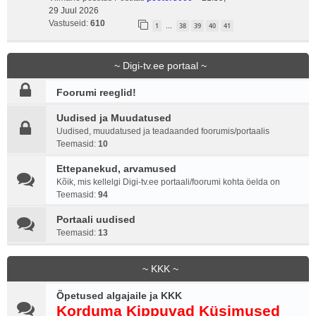
29 Juul 2026
Vastuseid:
610
1
38
39
40
41
…
~ Digi-tv.ee portaal ~
Foorumi reeglid!
Uudised ja Muudatused
Uudised, muudatused ja teadaanded foorumis/portaalis
Teemasid:
10
Ettepanekud, arvamused
Kõik, mis kellelgi Digi-tv.ee portaali/foorumi kohta öelda on
Teemasid:
94
Portaali uudised
Teemasid:
13
~ KKK ~
Õpetused algajaile ja KKK
Korduma Kippuvad Küsimused