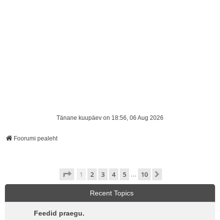
Tänane kuupäev on 18:56, 06 Aug 2026
Foorumi pealeht
1
. leht
10
-st
1
2
3
4
5
10
Järgmine
…
Recent Topics
Feedid praegu.