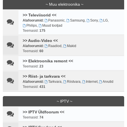
~ Muu elektroonika ~
>> Televiisorid <<
Alafoorumid:
Panasonic
,
Samsung
,
Sony
,
LG
,
Philips
,
Muud tootjad
Teemasid:
175
>> Audio-Video <<
Alafoorumid:
Raadiod
,
Makid
Teemasid:
60
>> Elektroonika remont <<
Teemasid:
23
>> Riist- ja tarkvara <<
Alafoorumid:
Tarkvara
,
Riistvara
,
Internet
,
Arvutid
Teemasid:
431
~ IPTV ~
>> IPTV Üldfoorum <<
Teemasid:
74