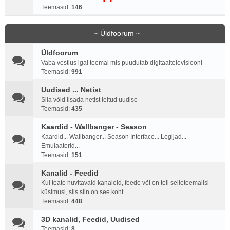
Teemasid:
146
~ Üldfoorum ~
Üldfoorum
Vaba vestlus igal teemal mis puudutab digitaaltelevisiooni
Teemasid:
991
Uudised ... Netist
Siia võid lisada netist leitud uudise
Teemasid:
435
Kaardid - Wallbanger - Season
Kaardid... Wallbanger... Season Interface... Logijad...
Emulaatorid...
Teemasid:
151
Kanalid - Feedid
Kui teate huvitavaid kanaleid, feede või on teil selleteemalisi
küsimusi, siis siin on see koht
Teemasid:
448
3D kanalid, Feedid, Uudised
Teemasid:
8