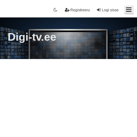
Registreeru
Logi sisse
Digi-tv.ee