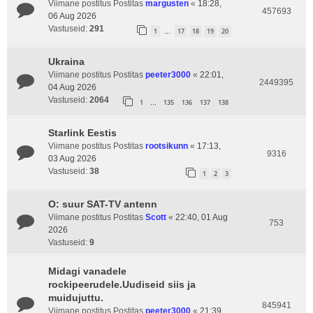
Viimane postitus Postitas
margusten
«
18:28,
457693
06 Aug 2026
Vastuseid:
291
1
17
18
19
20
…
Ukraina
Viimane postitus Postitas
peeter3000
«
22:01,
2449395
04 Aug 2026
Vastuseid:
2064
1
135
136
137
138
…
Starlink Eestis
Viimane postitus Postitas
rootsikunn
«
17:13,
9316
03 Aug 2026
Vastuseid:
38
1
2
3
O: suur SAT-TV antenn
Viimane postitus Postitas
Scott
«
22:40, 01 Aug
753
2026
Vastuseid:
9
Midagi vanadele
rockipeerudele.Uudiseid siis ja
muidujuttu.
845941
Viimane postitus Postitas
peeter3000
«
21:39,