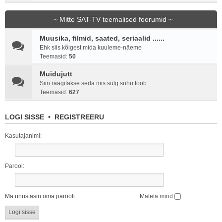
~ Mitte SAT-TV teemalised foorumid ~
Muusika, filmid, saated, seriaalid ......
Ehk siis kõigest mida kuuleme-näeme
Teemasid:
50
Muidujutt
Siin räägitakse seda mis sülg suhu toob
Teemasid:
627
LOGI SISSE
•
REGISTREERU
Kasutajanimi:
Parool:
Ma unustasin oma parooli
Mäleta mind