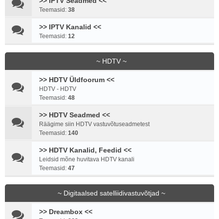
>> IPTV Seadmed <<
Teemasid:
38
>> IPTV Kanalid <<
Teemasid:
12
~ HDTV ~
>> HDTV Üldfoorum <<
HDTV - HDTV
Teemasid:
48
>> HDTV Seadmed <<
Räägime siin HDTV vastuvõtuseadmetest
Teemasid:
140
>> HDTV Kanalid, Feedid <<
Leidsid mõne huvitava HDTV kanali
Teemasid:
47
~ Digitaalsed satelliidivastuvõtjad ~
>> Dreambox <<