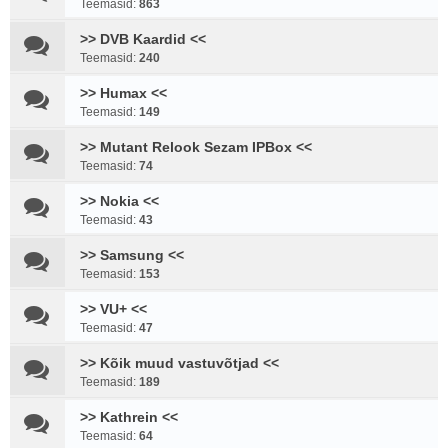
Teemasid:
863
>> DVB Kaardid <<
Teemasid:
240
>> Humax <<
Teemasid:
149
>> Mutant Relook Sezam IPBox <<
Teemasid:
74
>> Nokia <<
Teemasid:
43
>> Samsung <<
Teemasid:
153
>> VU+ <<
Teemasid:
47
>> Kõik muud vastuvõtjad <<
Teemasid:
189
>> Kathrein <<
Teemasid:
64