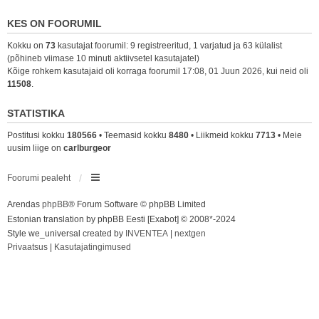
KES ON FOORUMIL
Kokku on
73
kasutajat foorumil: 9 registreeritud, 1 varjatud ja 63 külalist
(põhineb viimase 10 minuti aktiivsetel kasutajatel)
Kõige rohkem kasutajaid oli korraga foorumil 17:08, 01 Juun 2026, kui neid oli
11508
.
STATISTIKA
Postitusi kokku
180566
• Teemasid kokku
8480
• Liikmeid kokku
7713
• Meie
uusim liige on
carlburgeor
Foorumi pealeht
Arendas
phpBB
® Forum Software © phpBB Limited
Estonian translation by phpBB Eesti [Exabot] © 2008*-2024
Style we_universal created by
INVENTEA
|
nextgen
Privaatsus
|
Kasutajatingimused