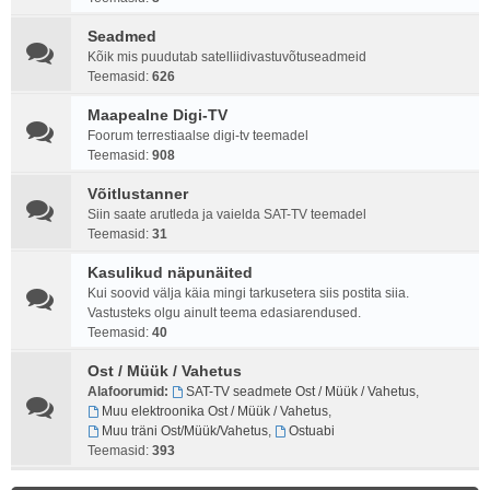
Seadmed
Kõik mis puudutab satelliidivastuvõtuseadmeid
Teemasid:
626
Maapealne Digi-TV
Foorum terrestiaalse digi-tv teemadel
Teemasid:
908
Võitlustanner
Siin saate arutleda ja vaielda SAT-TV teemadel
Teemasid:
31
Kasulikud näpunäited
Kui soovid välja käia mingi tarkusetera siis postita siia.
Vastusteks olgu ainult teema edasiarendused.
Teemasid:
40
Ost / Müük / Vahetus
Alafoorumid:
SAT-TV seadmete Ost / Müük / Vahetus
,
Muu elektroonika Ost / Müük / Vahetus
,
Muu träni Ost/Müük/Vahetus
,
Ostuabi
Teemasid:
393