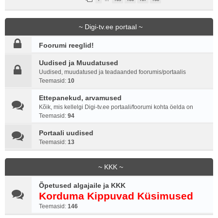
~ Digi-tv.ee portaal ~
Foorumi reeglid!
Uudised ja Muudatused
Uudised, muudatused ja teadaanded foorumis/portaalis
Teemasid:
10
Ettepanekud, arvamused
Kõik, mis kellelgi Digi-tv.ee portaali/foorumi kohta öelda on
Teemasid:
94
Portaali uudised
Teemasid:
13
~ KKK ~
Õpetused algajaile ja KKK
Korduma Kippuvad Küsimused
Teemasid:
146