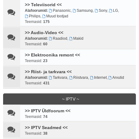
>> Televiisorid <<
Alafoorumid:
Panasonic
,
Samsung
,
Sony
,
LG
,
Philips
,
Muud tootjad
Teemasid:
175
>> Audio-Video <<
Alafoorumid:
Raadiod
,
Makid
Teemasid:
60
>> Elektroonika remont <<
Teemasid:
23
>> Riist- ja tarkvara <<
Alafoorumid:
Tarkvara
,
Riistvara
,
Internet
,
Arvutid
Teemasid:
431
~ IPTV ~
>> IPTV Üldfoorum <<
Teemasid:
74
>> IPTV Seadmed <<
Teemasid:
38