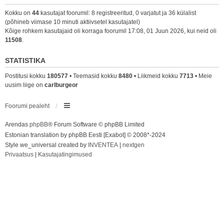
Kokku on
44
kasutajat foorumil: 8 registreeritud, 0 varjatut ja 36 külalist
(põhineb viimase 10 minuti aktiivsetel kasutajatel)
Kõige rohkem kasutajaid oli korraga foorumil 17:08, 01 Juun 2026, kui neid oli
11508
.
STATISTIKA
Postitusi kokku
180577
• Teemasid kokku
8480
• Liikmeid kokku
7713
• Meie
uusim liige on
carlburgeor
Foorumi pealeht
Arendas
phpBB
® Forum Software © phpBB Limited
Estonian translation by phpBB Eesti [Exabot] © 2008*-2024
Style we_universal created by
INVENTEA
|
nextgen
Privaatsus
|
Kasutajatingimused