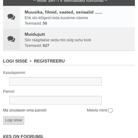
~ Mitte SAT-TV teemalised foorumid ~
Muusika, filmid, saated, seriaalid ......
Ehk siis kõigest mida kuuleme-näeme
Teemasid:
50
Muidujutt
Siin räägitakse seda mis sülg suhu toob
Teemasid:
627
LOGI SISSE
•
REGISTREERU
Kasutajanimi:
Parool:
Ma unustasin oma parooli
Mäleta mind
KES ON FOORUMIL