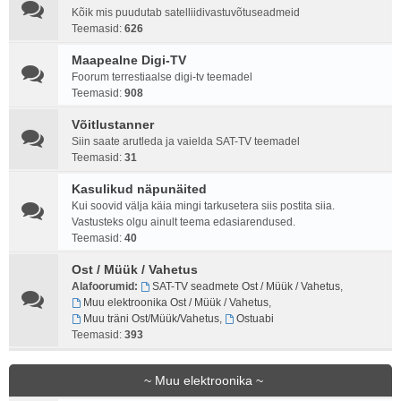
Kõik mis puudutab satelliidivastuvõtuseadmeid
Teemasid:
626
Maapealne Digi-TV
Foorum terrestiaalse digi-tv teemadel
Teemasid:
908
Võitlustanner
Siin saate arutleda ja vaielda SAT-TV teemadel
Teemasid:
31
Kasulikud näpunäited
Kui soovid välja käia mingi tarkusetera siis postita siia.
Vastusteks olgu ainult teema edasiarendused.
Teemasid:
40
Ost / Müük / Vahetus
Alafoorumid:
SAT-TV seadmete Ost / Müük / Vahetus
,
Muu elektroonika Ost / Müük / Vahetus
,
Muu träni Ost/Müük/Vahetus
,
Ostuabi
Teemasid:
393
~ Muu elektroonika ~