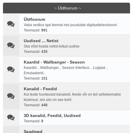
~ Üldfoorum ~
Üldfoorum
Vaba vestlus igal teemal mis puudutab digitaaltelevisiooni
Teemasid:
991
Uudised ... Netist
Siia võid lisada netist leitud uudise
Teemasid:
435
Kaardid - Wallbanger - Season
Kaardid... Wallbanger... Season Interface... Logijad...
Emulaatorid...
Teemasid:
151
Kanalid - Feedid
Kui teate huvitavaid kanaleid, feede või on teil selleteemalisi
küsimusi, siis siin on see koht
Teemasid:
448
3D kanalid, Feedid, Uudised
Teemasid:
8
Seadmed