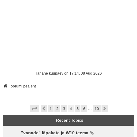
Tänane kuupäev on 17:14, 08 Aug 2026
Foorumi pealeht
4
. leht
10
-st
1
2
3
4
5
6
10
Eelmine
Järgmine
…
Recent Topics
"vanade" läpakate ja W10 teema