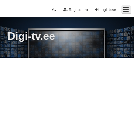
Registreeru
Logi sisse
Digi-tv.ee