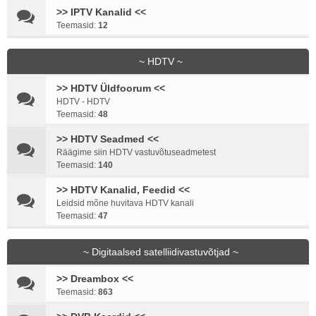
>> IPTV Kanalid <<
Teemasid:
12
~ HDTV ~
>> HDTV Üldfoorum <<
HDTV - HDTV
Teemasid:
48
>> HDTV Seadmed <<
Räägime siin HDTV vastuvõtuseadmetest
Teemasid:
140
>> HDTV Kanalid, Feedid <<
Leidsid mõne huvitava HDTV kanali
Teemasid:
47
~ Digitaalsed satelliidivastuvõtjad ~
>> Dreambox <<
Teemasid:
863