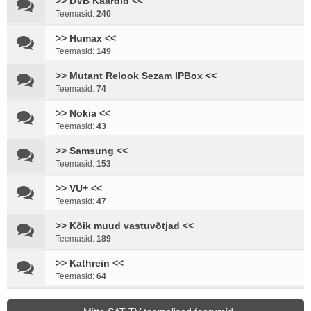
>> DVB Kaardid <<
Teemasid:
240
>> Humax <<
Teemasid:
149
>> Mutant Relook Sezam IPBox <<
Teemasid:
74
>> Nokia <<
Teemasid:
43
>> Samsung <<
Teemasid:
153
>> VU+ <<
Teemasid:
47
>> Kõik muud vastuvõtjad <<
Teemasid:
189
>> Kathrein <<
Teemasid:
64