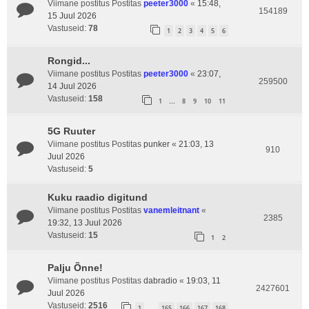
Viimane postitus Postitas
peeter3000
«
15:48,
154189
15 Juul 2026
Vastuseid:
78
1
2
3
4
5
6
Rongid...
Viimane postitus Postitas
peeter3000
«
23:07,
259500
14 Juul 2026
Vastuseid:
158
1
8
9
10
11
…
5G Ruuter
Viimane postitus Postitas
punker
«
21:03, 13
910
Juul 2026
Vastuseid:
5
Kuku raadio digitund
Viimane postitus Postitas
vanemleitnant
«
2385
19:32, 13 Juul 2026
Vastuseid:
15
1
2
Palju Õnne!
Viimane postitus Postitas
dabradio
«
19:03, 11
2427601
Juul 2026
Vastuseid:
2516
1
165
166
167
168
…