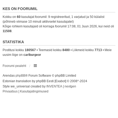
KES ON FOORUMIL
Kokku on
60
kasutajat foorumil: 9 registreeritud, 1 varjatud ja 50 külalist
(põhineb viimase 10 minuti aktiivsetel kasutajatel)
Kõige rohkem kasutajaid oli korraga foorumil 17:08, 01 Juun 2026, kui neid oli
11508
.
STATISTIKA
Postitusi kokku
180567
• Teemasid kokku
8480
• Liikmeid kokku
7713
• Meie
uusim liige on
carlburgeor
Foorumi pealeht
Arendas
phpBB
® Forum Software © phpBB Limited
Estonian translation by phpBB Eesti [Exabot] © 2008*-2024
Style we_universal created by
INVENTEA
|
nextgen
Privaatsus
|
Kasutajatingimused