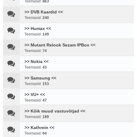
Teemasid:
863
>> DVB Kaardid <<
Teemasid:
240
>> Humax <<
Teemasid:
149
>> Mutant Relook Sezam IPBox <<
Teemasid:
74
>> Nokia <<
Teemasid:
43
>> Samsung <<
Teemasid:
153
>> VU+ <<
Teemasid:
47
>> Kõik muud vastuvõtjad <<
Teemasid:
189
>> Kathrein <<
Teemasid:
64