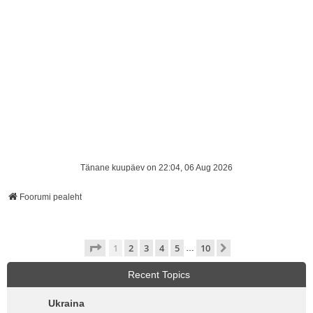
Tänane kuupäev on 22:04, 06 Aug 2026
Foorumi pealeht
1
. leht
10
-st
1
2
3
4
5
10
Järgmine
…
Recent Topics
Ukraina