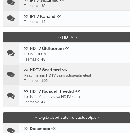
>> IPTV Seadmed <<
Teemasid:
38
>> IPTV Kanalid <<
Teemasid:
12
~ HDTV ~
>> HDTV Üldfoorum <<
HDTV - HDTV
Teemasid:
48
>> HDTV Seadmed <<
Räägime siin HDTV vastuvõtuseadmetest
Teemasid:
140
>> HDTV Kanalid, Feedid <<
Leidsid mõne huvitava HDTV kanali
Teemasid:
47
~ Digitaalsed satelliidivastuvõtjad ~
>> Dreambox <<