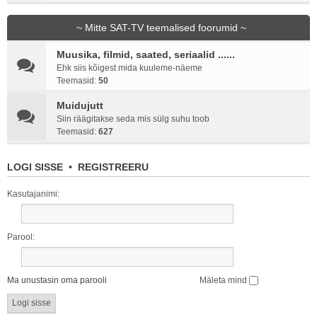
~ Mitte SAT-TV teemalised foorumid ~
Muusika, filmid, saated, seriaalid ......
Ehk siis kõigest mida kuuleme-näeme
Teemasid:
50
Muidujutt
Siin räägitakse seda mis sülg suhu toob
Teemasid:
627
LOGI SISSE
•
REGISTREERU
Kasutajanimi:
Parool:
Ma unustasin oma parooli
Mäleta mind