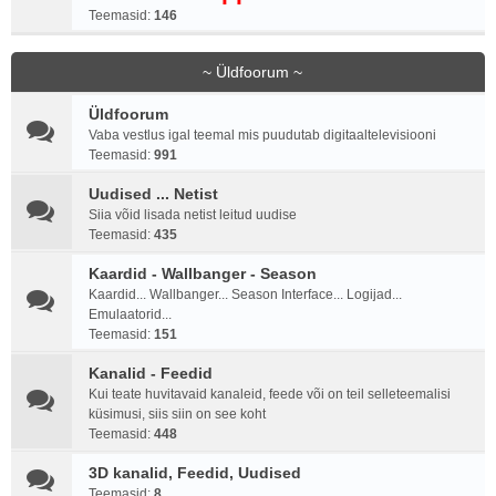
Teemasid:
146
~ Üldfoorum ~
Üldfoorum
Vaba vestlus igal teemal mis puudutab digitaaltelevisiooni
Teemasid:
991
Uudised ... Netist
Siia võid lisada netist leitud uudise
Teemasid:
435
Kaardid - Wallbanger - Season
Kaardid... Wallbanger... Season Interface... Logijad...
Emulaatorid...
Teemasid:
151
Kanalid - Feedid
Kui teate huvitavaid kanaleid, feede või on teil selleteemalisi
küsimusi, siis siin on see koht
Teemasid:
448
3D kanalid, Feedid, Uudised
Teemasid:
8