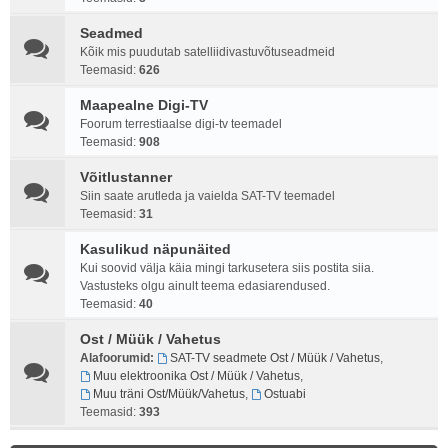
Seadmed
Kõik mis puudutab satelliidivastuvõtuseadmeid
Teemasid:
626
Maapealne Digi-TV
Foorum terrestiaalse digi-tv teemadel
Teemasid:
908
Võitlustanner
Siin saate arutleda ja vaielda SAT-TV teemadel
Teemasid:
31
Kasulikud näpunäited
Kui soovid välja käia mingi tarkusetera siis postita siia.
Vastusteks olgu ainult teema edasiarendused.
Teemasid:
40
Ost / Müük / Vahetus
Alafoorumid:
SAT-TV seadmete Ost / Müük / Vahetus
,
Muu elektroonika Ost / Müük / Vahetus
,
Muu träni Ost/Müük/Vahetus
,
Ostuabi
Teemasid:
393