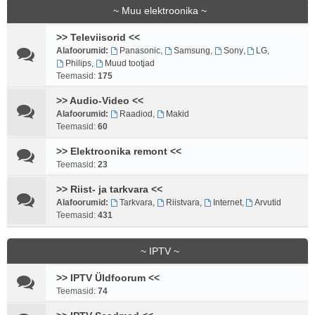
~ Muu elektroonika ~
>> Televiisorid <<
Alafoorumid:
Panasonic
,
Samsung
,
Sony
,
LG
,
Philips
,
Muud tootjad
Teemasid:
175
>> Audio-Video <<
Alafoorumid:
Raadiod
,
Makid
Teemasid:
60
>> Elektroonika remont <<
Teemasid:
23
>> Riist- ja tarkvara <<
Alafoorumid:
Tarkvara
,
Riistvara
,
Internet
,
Arvutid
Teemasid:
431
~ IPTV ~
>> IPTV Üldfoorum <<
Teemasid:
74