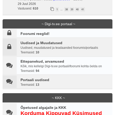
29 Juul 2026
Vastuseid:
610
1
38
39
40
41
…
~ Digi-tv.ee portaal ~
Foorumi reeglid!
Uudised ja Muudatused
Uudised, muudatused ja teadaanded foorumis/portaalis
Teemasid:
10
Ettepanekud, arvamused
Kõik, mis kellelgi Digi-tv.ee portaali/foorumi kohta öelda on
Teemasid:
94
Portaali uudised
Teemasid:
13
~ KKK ~
Õpetused algajaile ja KKK
Korduma Kippuvad Küsimused