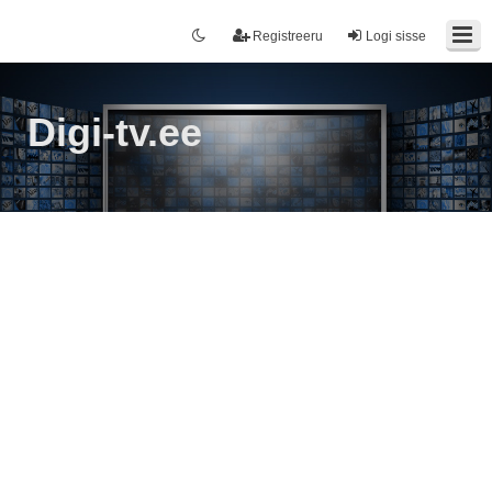
Registreeru
Logi sisse
Digi-tv.ee