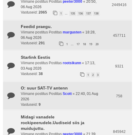
Viimane postitus Postitas
peeter3000
«
20:50,
2449416
06 Aug 2026
Vastuseid:
2065
1
135
136
137
138
…
Feedid praegu.
Viimane postitus Postitas
margusten
«
18:28,
457711
06 Aug 2026
Vastuseid:
291
1
17
18
19
20
…
Starlink Eestis
Viimane postitus Postitas
rootsikunn
«
17:13,
9321
03 Aug 2026
Vastuseid:
38
1
2
3
O: suur SAT-TV antenn
Viimane postitus Postitas
Scott
«
22:40, 01 Aug
758
2026
Vastuseid:
9
Midagi vanadele
rockipeerudele.Uudiseid siis ja
muidujuttu.
845942
Viimane postitus Postitas
peeter3000
«
21:39,