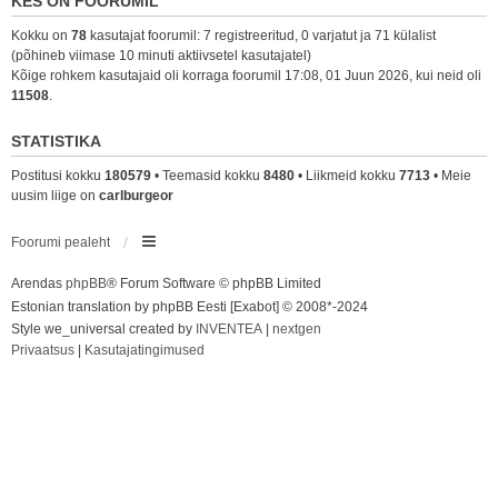
KES ON FOORUMIL
Kokku on
78
kasutajat foorumil: 7 registreeritud, 0 varjatut ja 71 külalist
(põhineb viimase 10 minuti aktiivsetel kasutajatel)
Kõige rohkem kasutajaid oli korraga foorumil 17:08, 01 Juun 2026, kui neid oli
11508
.
STATISTIKA
Postitusi kokku
180579
• Teemasid kokku
8480
• Liikmeid kokku
7713
• Meie
uusim liige on
carlburgeor
Foorumi pealeht
Arendas
phpBB
® Forum Software © phpBB Limited
Estonian translation by phpBB Eesti [Exabot] © 2008*-2024
Style we_universal created by
INVENTEA
|
nextgen
Privaatsus
|
Kasutajatingimused