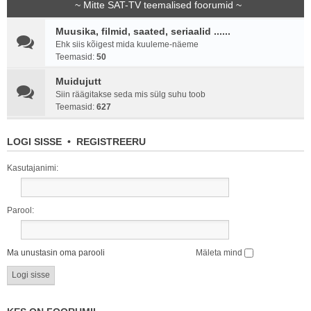
~ Mitte SAT-TV teemalised foorumid ~
Muusika, filmid, saated, seriaalid ......
Ehk siis kõigest mida kuuleme-näeme
Teemasid:
50
Muidujutt
Siin räägitakse seda mis sülg suhu toob
Teemasid:
627
LOGI SISSE
•
REGISTREERU
Kasutajanimi:
Parool:
Ma unustasin oma parooli
Mäleta mind