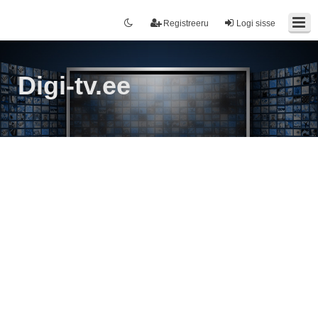
Registreeru
Logi sisse
Digi-tv.ee