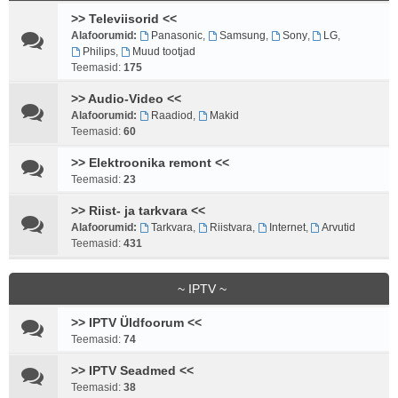
>> Televiisorid <<
Alafoorumid:
Panasonic
,
Samsung
,
Sony
,
LG
,
Philips
,
Muud tootjad
Teemasid:
175
>> Audio-Video <<
Alafoorumid:
Raadiod
,
Makid
Teemasid:
60
>> Elektroonika remont <<
Teemasid:
23
>> Riist- ja tarkvara <<
Alafoorumid:
Tarkvara
,
Riistvara
,
Internet
,
Arvutid
Teemasid:
431
~ IPTV ~
>> IPTV Üldfoorum <<
Teemasid:
74
>> IPTV Seadmed <<
Teemasid:
38