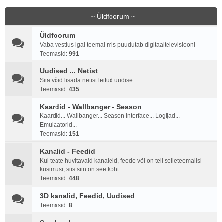
~ Üldfoorum ~
Üldfoorum
Vaba vestlus igal teemal mis puudutab digitaaltelevisiooni
Teemasid:
991
Uudised ... Netist
Siia võid lisada netist leitud uudise
Teemasid:
435
Kaardid - Wallbanger - Season
Kaardid... Wallbanger... Season Interface... Logijad...
Emulaatorid...
Teemasid:
151
Kanalid - Feedid
Kui teate huvitavaid kanaleid, feede või on teil selleteemalisi
küsimusi, siis siin on see koht
Teemasid:
448
3D kanalid, Feedid, Uudised
Teemasid:
8