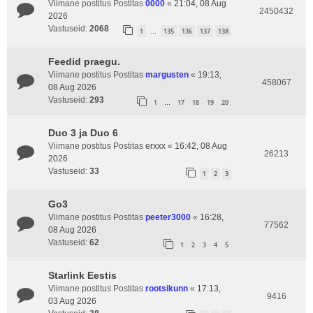
Viimane postitus Postitas
0000
«
21:04, 08 Aug
2450432
2026
Vastuseid:
2068
1
135
136
137
138
…
Feedid praegu.
Viimane postitus Postitas
margusten
«
19:13,
458067
08 Aug 2026
Vastuseid:
293
1
17
18
19
20
…
Duo 3 ja Duo 6
Viimane postitus Postitas
erxxx
«
16:42, 08 Aug
26213
2026
Vastuseid:
33
1
2
3
Go3
Viimane postitus Postitas
peeter3000
«
16:28,
77562
08 Aug 2026
Vastuseid:
62
1
2
3
4
5
Starlink Eestis
Viimane postitus Postitas
rootsikunn
«
17:13,
9416
03 Aug 2026