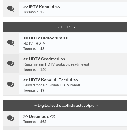
>> IPTV Kanalid <<
Teemasid:
12
~ HDTV ~
>> HDTV Üldfoorum <<
HDTV - HDTV
Teemasid:
48
>> HDTV Seadmed <<
Räägime siin HDTV vastuvõtuseadmetest
Teemasid:
140
>> HDTV Kanalid, Feedid <<
Leidsid mõne huvitava HDTV kanali
Teemasid:
47
~ Digitaalsed satelliidivastuvõtjad ~
>> Dreambox <<
Teemasid:
863