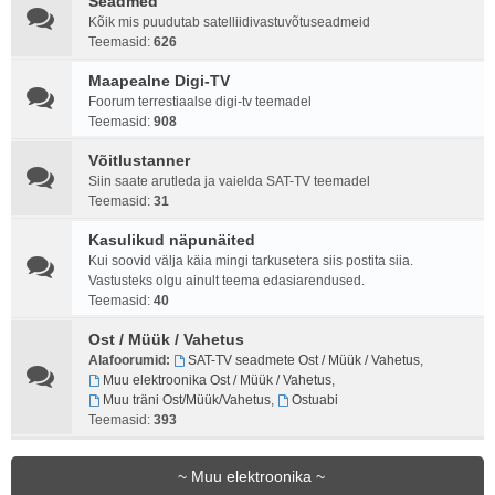
Seadmed
Kõik mis puudutab satelliidivastuvõtuseadmeid
Teemasid:
626
Maapealne Digi-TV
Foorum terrestiaalse digi-tv teemadel
Teemasid:
908
Võitlustanner
Siin saate arutleda ja vaielda SAT-TV teemadel
Teemasid:
31
Kasulikud näpunäited
Kui soovid välja käia mingi tarkusetera siis postita siia.
Vastusteks olgu ainult teema edasiarendused.
Teemasid:
40
Ost / Müük / Vahetus
Alafoorumid:
SAT-TV seadmete Ost / Müük / Vahetus
,
Muu elektroonika Ost / Müük / Vahetus
,
Muu träni Ost/Müük/Vahetus
,
Ostuabi
Teemasid:
393
~ Muu elektroonika ~