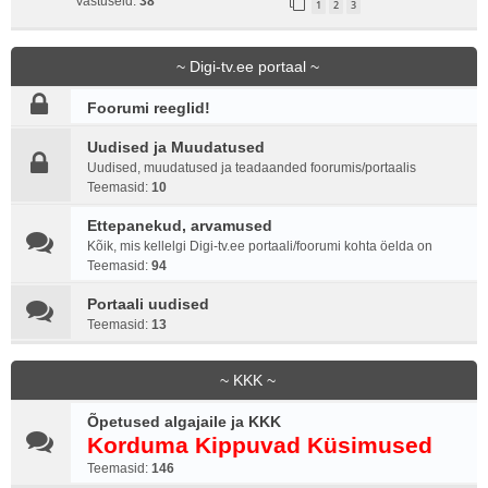
Vastuseid:
38
1
2
3
~ Digi-tv.ee portaal ~
Foorumi reeglid!
Uudised ja Muudatused
Uudised, muudatused ja teadaanded foorumis/portaalis
Teemasid:
10
Ettepanekud, arvamused
Kõik, mis kellelgi Digi-tv.ee portaali/foorumi kohta öelda on
Teemasid:
94
Portaali uudised
Teemasid:
13
~ KKK ~
Õpetused algajaile ja KKK
Korduma Kippuvad Küsimused
Teemasid:
146