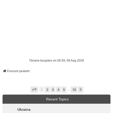
Tänane kuupäev on 06:59, 09 Aug 2026
Foorumi pealeht
1
. leht
10
-st
1
2
3
4
5
10
Järgmine
…
Recent Topics
Ukraina