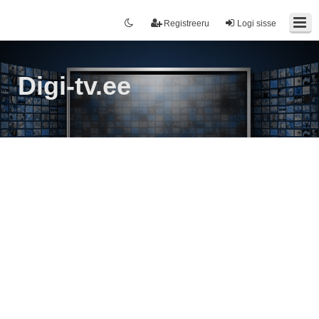
Registreeru
Logi sisse
Digi-tv.ee