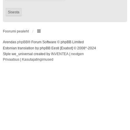
Foorumi pealeht
Arendas
phpBB
® Forum Software © phpBB Limited
Estonian translation by phpBB Eesti [Exabot] © 2008*-2024
Style we_universal created by
INVENTEA
|
nextgen
Privaatsus
|
Kasutajatingimused