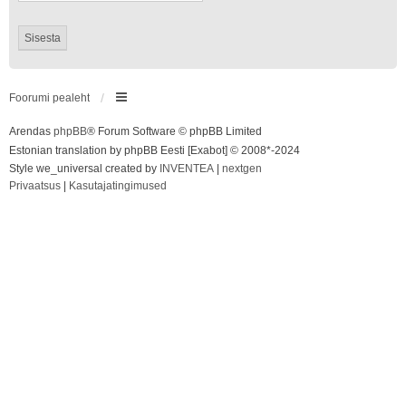
Foorumi pealeht
Arendas
phpBB
® Forum Software © phpBB Limited
Estonian translation by phpBB Eesti [Exabot] © 2008*-2024
Style we_universal created by
INVENTEA
|
nextgen
Privaatsus
|
Kasutajatingimused