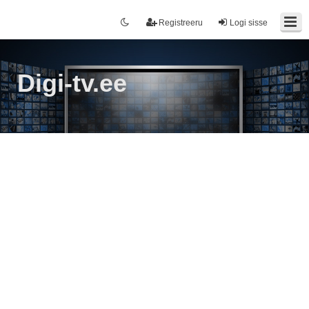
Registreeru
Logi sisse
Digi-tv.ee