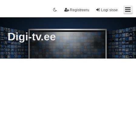
Registreeru
Logi sisse
Digi-tv.ee