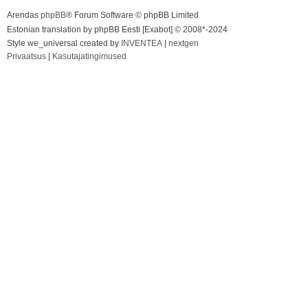
Arendas
phpBB
® Forum Software © phpBB Limited
Estonian translation by phpBB Eesti [Exabot] © 2008*-2024
Style we_universal created by
INVENTEA
|
nextgen
Privaatsus
|
Kasutajatingimused