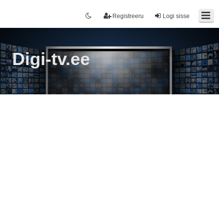
Registreeru
Logi sisse
Digi-tv.ee