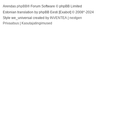
Arendas
phpBB
® Forum Software © phpBB Limited
Estonian translation by phpBB Eesti [Exabot] © 2008*-2024
Style we_universal created by
INVENTEA
|
nextgen
Privaatsus
|
Kasutajatingimused