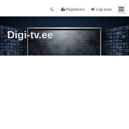
Registreeru
Logi sisse
Digi-tv.ee