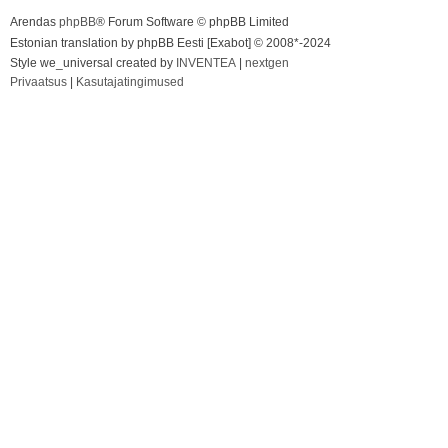
Arendas
phpBB
® Forum Software © phpBB Limited
Estonian translation by phpBB Eesti [Exabot] © 2008*-2024
Style we_universal created by
INVENTEA
|
nextgen
Privaatsus
|
Kasutajatingimused