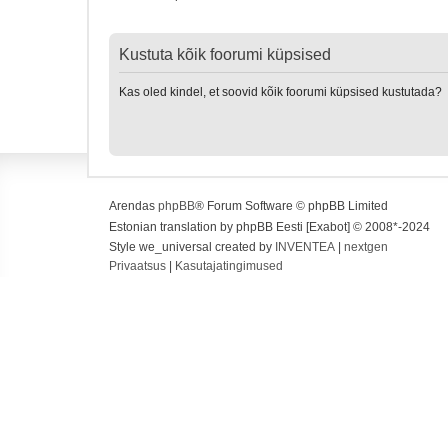
Kustuta kõik foorumi küpsised
Kas oled kindel, et soovid kõik foorumi küpsised kustutada?
Arendas
phpBB
® Forum Software © phpBB Limited
Estonian translation by phpBB Eesti [Exabot] © 2008*-2024
Style we_universal created by
INVENTEA
|
nextgen
Privaatsus
|
Kasutajatingimused