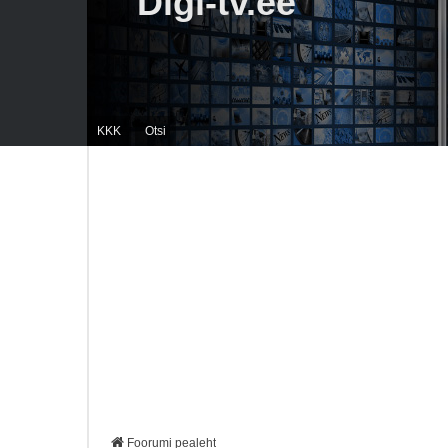
Digi-tv.ee
KKK
Otsi
Foorumi pealeht