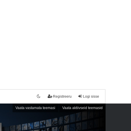
Registreeru
Logi sisse
Vaata vastamata teemasi
Vaata aktiivseid teemasid