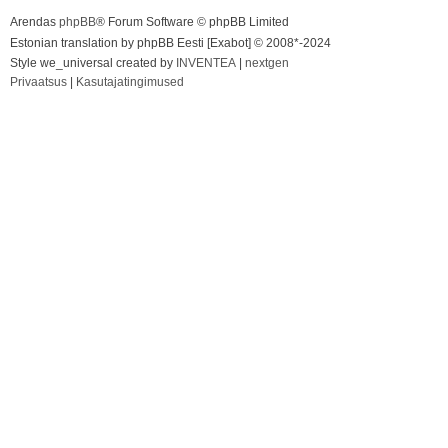
Arendas
phpBB
® Forum Software © phpBB Limited
Estonian translation by phpBB Eesti [Exabot] © 2008*-2024
Style we_universal created by
INVENTEA
|
nextgen
Privaatsus
|
Kasutajatingimused