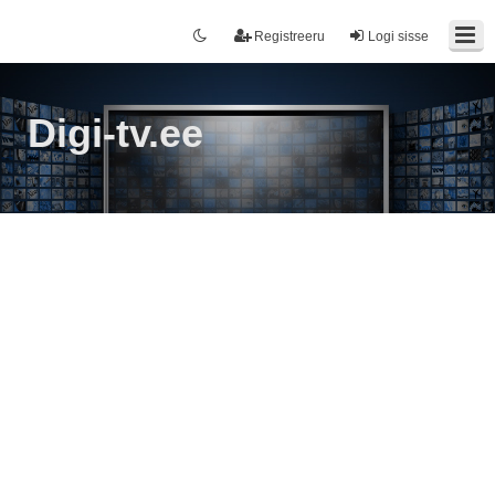
Registreeru
Logi sisse
Digi-tv.ee