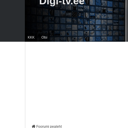
Digi-tv.ee
KKK
Otsi
Foorumi pealeht