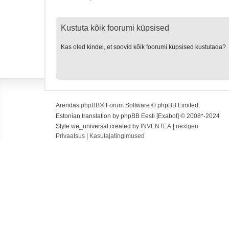
Kustuta kõik foorumi küpsised
Kas oled kindel, et soovid kõik foorumi küpsised kustutada?
Arendas
phpBB
® Forum Software © phpBB Limited
Estonian translation by phpBB Eesti [Exabot] © 2008*-2024
Style we_universal created by
INVENTEA
|
nextgen
Privaatsus
|
Kasutajatingimused