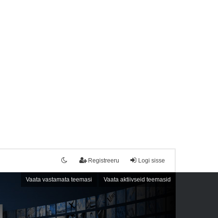
Registreeru
Logi sisse
Vaata vastamata teemasi
Vaata aktiivseid teemasid