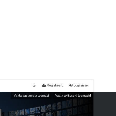
Registreeru
Logi sisse
Vaata vastamata teemasi
Vaata aktiivseid teemasid