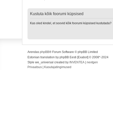
Kustuta kõik foorumi küpsised
Kas oled kindel, et soovid kõik foorumi küpsised kustutada?
Arendas
phpBB
® Forum Software © phpBB Limited
Estonian translation by phpBB Eesti [Exabot] © 2008*-2024
Style we_universal created by
INVENTEA
|
nextgen
Privaatsus
|
Kasutajatingimused