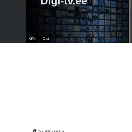
Digi-tv.ee
KKK
Otsi
Foorumi pealeht