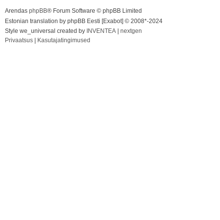
Arendas
phpBB
® Forum Software © phpBB Limited
Estonian translation by phpBB Eesti [Exabot] © 2008*-2024
Style we_universal created by
INVENTEA
|
nextgen
Privaatsus
|
Kasutajatingimused