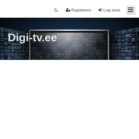
Registreeru
Logi sisse
Digi-tv.ee