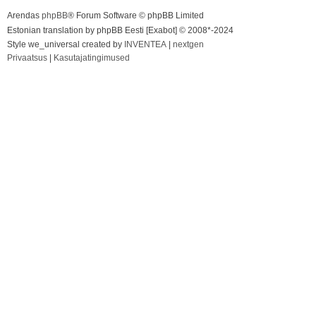
Arendas
phpBB
® Forum Software © phpBB Limited
Estonian translation by phpBB Eesti [Exabot] © 2008*-2024
Style we_universal created by
INVENTEA
|
nextgen
Privaatsus
|
Kasutajatingimused