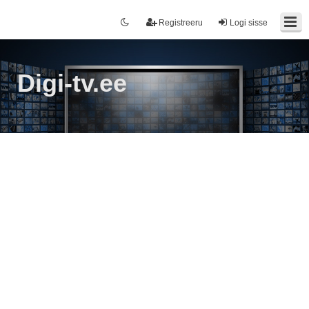
Registreeru
Logi sisse
Digi-tv.ee