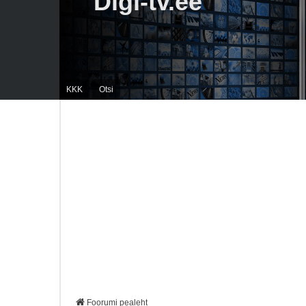
Digi-tv.ee
KKK
Otsi
Foorumi pealeht