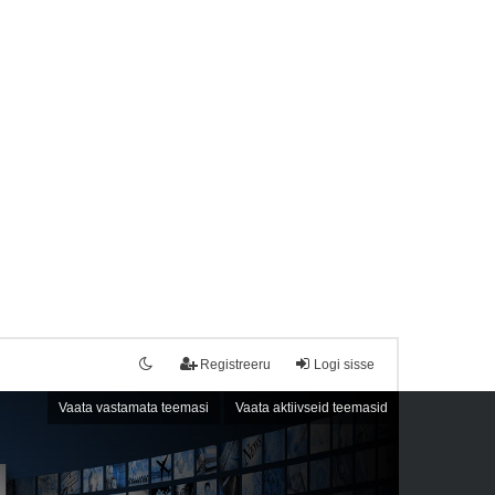
Registreeru
Logi sisse
Vaata vastamata teemasi
Vaata aktiivseid teemasid