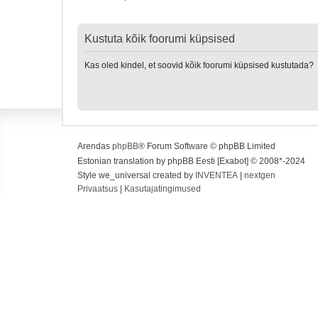
Kustuta kõik foorumi küpsised
Kas oled kindel, et soovid kõik foorumi küpsised kustutada?
Arendas
phpBB
® Forum Software © phpBB Limited
Estonian translation by phpBB Eesti [Exabot] © 2008*-2024
Style we_universal created by
INVENTEA
|
nextgen
Privaatsus
|
Kasutajatingimused