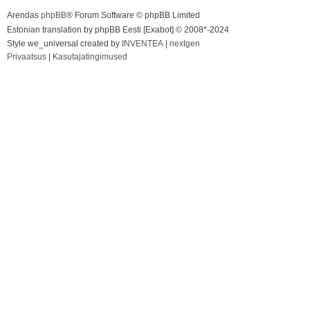
Arendas
phpBB
® Forum Software © phpBB Limited
Estonian translation by phpBB Eesti [Exabot] © 2008*-2024
Style we_universal created by
INVENTEA
|
nextgen
Privaatsus
|
Kasutajatingimused