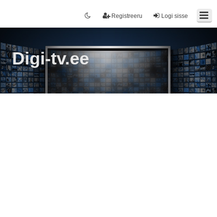
Registreeru
Logi sisse
Digi-tv.ee