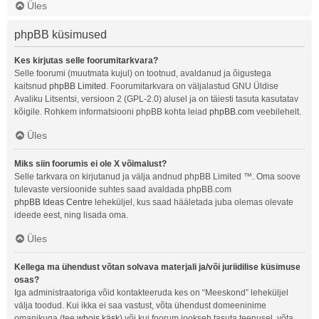
Üles
phpBB küsimused
Kes kirjutas selle foorumitarkvara?
Selle foorumi (muutmata kujul) on tootnud, avaldanud ja õigustega
kaitsnud
phpBB Limited
. Foorumitarkvara on väljalastud GNU Üldise
Avaliku Litsentsi, versioon 2 (GPL-2.0) alusel ja on täiesti tasuta kasutatav
kõigile. Rohkem informatsiooni phpBB kohta leiad
phpBB.com
veebilehelt.
Üles
Miks siin foorumis ei ole X võimalust?
Selle tarkvara on kirjutanud ja välja andnud phpBB Limited ™. Oma soove
tulevaste versioonide suhtes saad avaldada phpBB.com
phpBB Ideas Centre
leheküljel, kus saad hääletada juba olemas olevate
ideede eest, ning lisada oma.
Üles
Kellega ma ühendust võtan solvava materjali ja/või juriidilise küsimuse
osas?
Iga administraatoriga võid kontakteeruda kes on “Meeskond” leheküljel
välja toodud. Kui ikka ei saa vastust, võta ühendust domeeninime
omanikuga (tee
whois käsk
) või kui foorum jookseb tasuta teenusel, võta