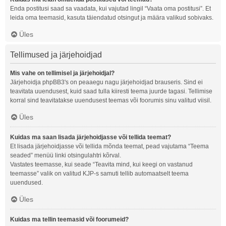
Enda postitusi saad sa vaadata, kui vajutad lingil “Vaata oma postitusi”. Et
leida oma teemasid, kasuta täiendatud otsingut ja määra valikud sobivaks.
Üles
Tellimused ja järjehoidjad
Mis vahe on tellimisel ja järjehoidjal?
Järjehoidja phpBB3's on peaaegu nagu järjehoidjad brauseris. Sind ei
teavitata uuendusest, kuid saad tulla kiiresti teema juurde tagasi. Tellimise
korral sind teavitatakse uuendusest teemas või foorumis sinu valitud viisil.
Üles
Kuidas ma saan lisada järjehoidjasse või tellida teemat?
Et lisada järjehoidjasse või tellida mõnda teemat, pead vajutama “Teema
seaded” menüü linki otsingulahtri kõrval.
Vastates teemasse, kui seade “Teavita mind, kui keegi on vastanud
teemasse” valik on valitud KJP-s samuti tellib automaatselt teema
uuendused.
Üles
Kuidas ma tellin teemasid või foorumeid?