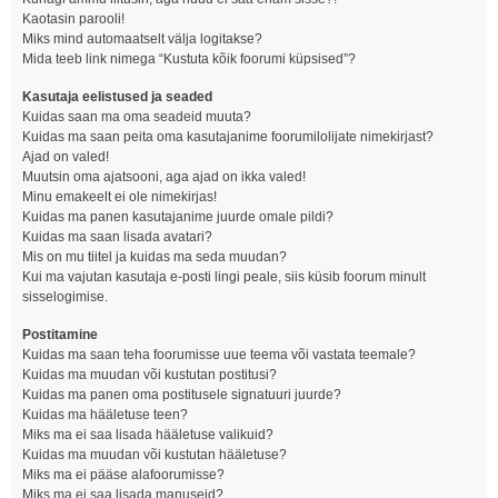
Kaotasin parooli!
Miks mind automaatselt välja logitakse?
Mida teeb link nimega “Kustuta kõik foorumi küpsised”?
Kasutaja eelistused ja seaded
Kuidas saan ma oma seadeid muuta?
Kuidas ma saan peita oma kasutajanime foorumilolijate nimekirjast?
Ajad on valed!
Muutsin oma ajatsooni, aga ajad on ikka valed!
Minu emakeelt ei ole nimekirjas!
Kuidas ma panen kasutajanime juurde omale pildi?
Kuidas ma saan lisada avatari?
Mis on mu tiitel ja kuidas ma seda muudan?
Kui ma vajutan kasutaja e-posti lingi peale, siis küsib foorum minult
sisselogimise.
Postitamine
Kuidas ma saan teha foorumisse uue teema või vastata teemale?
Kuidas ma muudan või kustutan postitusi?
Kuidas ma panen oma postitusele signatuuri juurde?
Kuidas ma hääletuse teen?
Miks ma ei saa lisada hääletuse valikuid?
Kuidas ma muudan või kustutan hääletuse?
Miks ma ei pääse alafoorumisse?
Miks ma ei saa lisada manuseid?