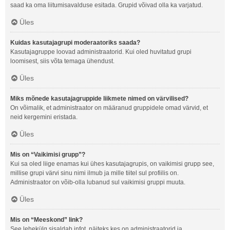
saad ka oma liitumisavalduse esitada. Grupid võivad olla ka varjatud.
Üles
Kuidas kasutajagrupi moderaatoriks saada?
Kasutajagruppe loovad administraatorid. Kui oled huvitatud grupi
loomisest, siis võta temaga ühendust.
Üles
Miks mõnede kasutajagruppide liikmete nimed on värvilised?
On võimalik, et administraator on määranud gruppidele omad värvid, et
neid kergemini eristada.
Üles
Mis on “Vaikimisi grupp”?
Kui sa oled liige enamas kui ühes kasutajagrupis, on vaikimisi grupp see,
millise grupi värvi sinu nimi ilmub ja mille tiitel sul profiilis on.
Administraator on võib-olla lubanud sul vaikimisi gruppi muuta.
Üles
Mis on “Meeskond” link?
See lehekülg sisaldab infot, näiteks kes on administraatorid ja