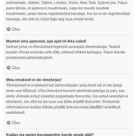
sobivamaks, näiteks: Tallinn, London, Pariis, New York, Sydney jne. Palun
pane tähele, et ajatsooni muutmiseks, nagu ka muude seadete
muutmiseks, pead olema registreeritud kasutaja. Kui sa ei ole registreeritud
kasutaja, siis ehk on nüüd õige aeg luua omale konto.
Üles
Muutsin oma ajatsooni, aga ajad on ikka valed!
Sellisel juhul on tõenäoliselt tegemist suveajale üleminekuga. Teatud
kuudel võivad esineda selle tõttu väiksed nihked kellaajas. Palun teavita
probleemist administraatorit.
Üles
Minu emakeelt ei ole nimekirjas!
Tõenäoliselt ei installeerinud administraator seda keelt või ei ole keegi
seda veel tõlkinud. Võta ühendust foorumi administraatoriga ja palu, kas
oleks võimalik antud keelefail paigaldada foorumile. Kui antud keelefaili ei
eksisteeri, siis võid ka ise luua uue tõlke phpBB foorumile. Rohkemat
informatsiooni kuidas tõlkida phpBB tarkvara leiad
phpBB
® ametlikult
veebilehelt.
Üles
Kuidas ma panen kasutajanime juurde omale pildi?