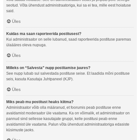
seotud. Võta ühendust administraatoriga, kui sa ei tea, mille eest hoiatuse
said.
Üles
Kuidas ma saan raporteerida postitusest?
Kui administraator on selle lubanud, saad raporteerida postituse paremas
ülaääres oleva nupuga.
Üles
Milleks on “Salvesta” nupp postitamise juures?
See nupp lubab sul salvestada postituse seise. Et laadida mõni postituse
seis, kasuta Kasutaja Juhtpaneel (KJP).
Üles
Miks peab mu postitust heaks kiitma?
Administraator võib olla määranud, et foorumis peab postituse enne
avaldamist moderaator üle vaatama. Ka on võimalik, et administraator on
pannud sind sellesse kasutajate gruppi, kelle postitusi peab enne
avaldamist üle vaatama. Palun võta ühendust administraatoriga edasiste
küsimuste jaoks.