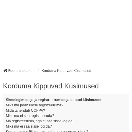
Foorumi pealeht
Korduma Kippuvad Küsimused
Korduma Kippuvad Küsimused
Sisselogimisega ja registreerumisega seotud küsimused
Miks ma pean üldse registreeruma?
Mida tähendab COPPA?
Miks ma ei saa registreeruda?
Ma registreerusin, aga ei saa sisse logida!
Miks ma ei saa sisse logida?
Kunagi ammu liitusin, aga nüüd ei saa enam sisse?!