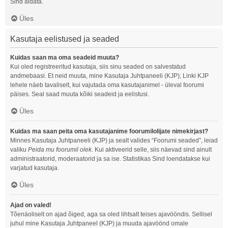
Sind aidata.
Üles
Kasutaja eelistused ja seaded
Kuidas saan ma oma seadeid muuta?
Kui oled registreeritud kasutaja, siis sinu seaded on salvestatud
andmebaasi. Et neid muuta, mine Kasutaja Juhtpaneeli (KJP); Linki KJP
lehele näeb tavaliselt, kui vajutada oma kasutajanimel - üleval foorumi
päises. Seal saad muuta kõiki seadeid ja eelistusi.
Üles
Kuidas ma saan peita oma kasutajanime foorumilolijate nimekirjast?
Minnes Kasutaja Juhtpaneeli (KJP) ja sealt valides “Foorumi seaded”, leiad
valiku
Peida mu foorumil olek
. Kui aktiveerid selle, siis näevad sind ainult
administraatorid, moderaatorid ja sa ise. Statistikas Sind loendatakse kui
varjatud kasutaja.
Üles
Ajad on valed!
Tõenäoliselt on ajad õiged, aga sa oled lihtsalt teises ajavööndis. Sellisel
juhul mine Kasutaja Juhtpaneel (KJP) ja muuda ajavöönd omale