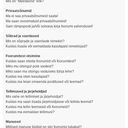
Mis on “Meeskond” link?
Privaatsõnumid
Ma ei saa privaatsõnumeid saata!
Ma saan soovimatuid privaatsõnumeid!
Sain rämpsposti ja/või solvava kirja foorumi vahendusel!
Sõbrad ja vaenlased
Mis on sõprade ja vaenlaste nimekiri?
Kuidas lisada või eemaldada kasutajaid nimekirjast?
Foorumitest otsimine
Kuidas saan otsida foorumist või foorumitest?
Miks mu otsingul pole vasteid?
Miks saan ma otsingu vastuseks tühja lehe?
Kuidas ma otsin kasutajaid?
Kuidas ma leian omaenda postitused või teemad?
Tellimused ja järjehoidjad
Mis vahe on tellimisel ja järjehoidjal?
Kuidas ma saan lisada järjehoidjasse või tellida teemat?
Kuidas ma tellin teemasid või foorumeid?
Kuidas ma eemaldan tellimusi?
Manused
Millised manuse tüübid on siin foorumis lubatud?