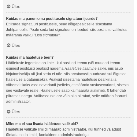
Üles
Kuidas ma panen oma postitusele signatuuri juurde?
Et lisada signatuuri postitusele, pead kõigepealt selle sisestama
Juhtpaneelis. Peale seda kui signatuur on loodud, siis postituse valikutes
määrama valiku
"Lisa signatuur"
.
Üles
Kuidas ma hääletuse teen?
Hääletuste tegemine on lihte - kui postitad teema (või muudad teema
esimest postitust) peaksid nägema
Hääletuse lisamine
sakki, mis asub
kirjutamisvälja all (kui seda ei näe, siis arvatavasti puuduvad sul õigused
hääletuse algatamiseks). Peaksid sisestama hääletuse pealkirja ja
vähemalt kaks vastusevarianti (selleks, et määrata vastusevarianti, sisesta
see vastavale reale. Hääletusele saab ka määrata ajalimiidi, 0 tähendab
piiramatut aega. Valikvastuste arv võib olla piiratud, selle määrab foorumi
administraator.
Üles
Miks ma ei saa lisada hääletuse valikuid?
Hääletuse valikute limiidi määrab administraator. Kui tunned vajadust
ületada seda limiiti, kontakteeru administraatoriga.