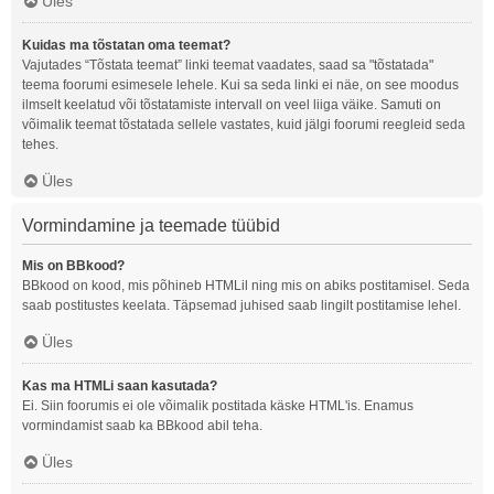
Üles
Kuidas ma tõstatan oma teemat?
Vajutades “Tõstata teemat” linki teemat vaadates, saad sa "tõstatada"
teema foorumi esimesele lehele. Kui sa seda linki ei näe, on see moodus
ilmselt keelatud või tõstatamiste intervall on veel liiga väike. Samuti on
võimalik teemat tõstatada sellele vastates, kuid jälgi foorumi reegleid seda
tehes.
Üles
Vormindamine ja teemade tüübid
Mis on BBkood?
BBkood on kood, mis põhineb HTMLil ning mis on abiks postitamisel. Seda
saab postitustes keelata. Täpsemad juhised saab lingilt postitamise lehel.
Üles
Kas ma HTMLi saan kasutada?
Ei. Siin foorumis ei ole võimalik postitada käske HTML'is. Enamus
vormindamist saab ka BBkood abil teha.
Üles