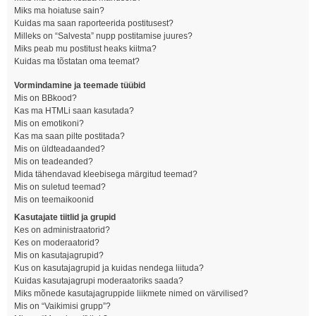
Miks ma hoiatuse sain?
Kuidas ma saan raporteerida postitusest?
Milleks on “Salvesta” nupp postitamise juures?
Miks peab mu postitust heaks kiitma?
Kuidas ma tõstatan oma teemat?
Vormindamine ja teemade tüübid
Mis on BBkood?
Kas ma HTMLi saan kasutada?
Mis on emotikoni?
Kas ma saan pilte postitada?
Mis on üldteadaanded?
Mis on teadeanded?
Mida tähendavad kleebisega märgitud teemad?
Mis on suletud teemad?
Mis on teemaikoonid
Kasutajate tiitlid ja grupid
Kes on administraatorid?
Kes on moderaatorid?
Mis on kasutajagrupid?
Kus on kasutajagrupid ja kuidas nendega liituda?
Kuidas kasutajagrupi moderaatoriks saada?
Miks mõnede kasutajagruppide liikmete nimed on värvilised?
Mis on “Vaikimisi grupp”?