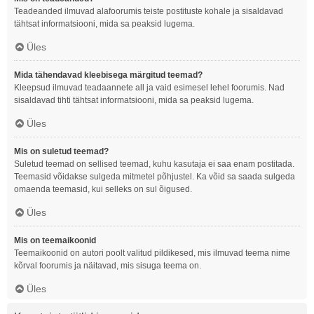
Teadeanded ilmuvad alafoorumis teiste postituste kohale ja sisaldavad
tähtsat informatsiooni, mida sa peaksid lugema.
Üles
Mida tähendavad kleebisega märgitud teemad?
Kleepsud ilmuvad teadaannete all ja vaid esimesel lehel foorumis. Nad
sisaldavad tihti tähtsat informatsiooni, mida sa peaksid lugema.
Üles
Mis on suletud teemad?
Suletud teemad on sellised teemad, kuhu kasutaja ei saa enam postitada.
Teemasid võidakse sulgeda mitmetel põhjustel. Ka võid sa saada sulgeda
omaenda teemasid, kui selleks on sul õigused.
Üles
Mis on teemaikoonid
Teemaikoonid on autori poolt valitud pildikesed, mis ilmuvad teema nime
kõrval foorumis ja näitavad, mis sisuga teema on.
Üles