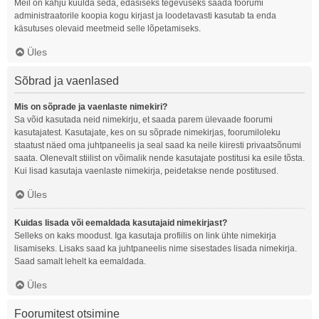
Meil on kahju kuulda seda, edasiseks tegevuseks saada foorumi
administraatorile koopia kogu kirjast ja loodetavasti kasutab ta enda
käsutuses olevaid meetmeid selle lõpetamiseks.
Üles
Sõbrad ja vaenlased
Mis on sõprade ja vaenlaste nimekiri?
Sa võid kasutada neid nimekirju, et saada parem ülevaade foorumi
kasutajatest. Kasutajate, kes on su sõprade nimekirjas, foorumiloleku
staatust näed oma juhtpaneelis ja seal saad ka neile kiiresti privaatsõnumi
saata. Olenevalt stiilist on võimalik nende kasutajate postitusi ka esile tõsta.
Kui lisad kasutaja vaenlaste nimekirja, peidetakse nende postitused.
Üles
Kuidas lisada või eemaldada kasutajaid nimekirjast?
Selleks on kaks moodust. Iga kasutaja profiilis on link ühte nimekirja
lisamiseks. Lisaks saad ka juhtpaneelis nime sisestades lisada nimekirja.
Saad samalt lehelt ka eemaldada.
Üles
Foorumitest otsimine