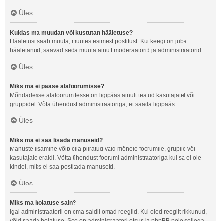
Üles
Kuidas ma muudan või kustutan hääletuse?
Hääletusi saab muuta, muutes esimest postitust. Kui keegi on juba
hääletanud, saavad seda muuta ainult moderaatorid ja administraatorid.
Üles
Miks ma ei pääse alafoorumisse?
Mõndadesse alafoorumitesse on ligipääs ainult teatud kasutajatel või
gruppidel. Võta ühendust administraatoriga, et saada ligipääs.
Üles
Miks ma ei saa lisada manuseid?
Manuste lisamine võib olla piiratud vaid mõnele foorumile, grupile või
kasutajale eraldi. Võtta ühendust foorumi administraatoriga kui sa ei ole
kindel, miks ei saa postitada manuseid.
Üles
Miks ma hoiatuse sain?
Igal administraatoril on oma saidil omad reeglid. Kui oled reeglit rikkunud,
võid saada hoiatuse. See on administraatori otsus ja phpBB pole sellega