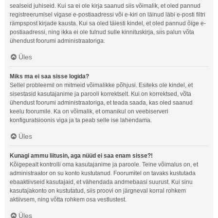
sealseid juhiseid. Kui sa ei ole kirja saanud siis võimalik, et oled pannud
registreerumisel vigase e-postiaadressi või e-kiri on läinud läbi e-posti filtri
rämpspost kirjade kausta. Kui sa oled täiesti kindel, et oled pannud õige e-
postiaadressi, ning ikka ei ole tulnud sulle kinnituskirja, siis palun võta
ühendust foorumi administraatoriga.
Üles
Miks ma ei saa sisse logida?
Sellel probleemil on mitmeid võimalikke põhjusi. Esiteks ole kindel, et
sisestasid kasutajanime ja parooli korrektselt. Kui on korrektsed, võta
ühendust foorumi administraatoriga, et teada saada, kas oled saanud
keelu foorumile. Ka on võimalik, et omanikul on veebiserveri
konfiguratsioonis viga ja ta peab selle ise lahendama.
Üles
Kunagi ammu liitusin, aga nüüd ei saa enam sisse?!
Kõigepealt kontrolli oma kasutajanime ja paroole. Teine võimalus on, et
administraator on su konto kustutanud. Foorumitel on tavaks kustutada
ebaaktiivseid kasutajaid, et vähendada andmebaasi suurust. Kui sinu
kasutajakonto on kustutatud, siis proovi on järgneval korral rohkem
aktiivsem, ning võtta rohkem osa vestlustest.
Üles