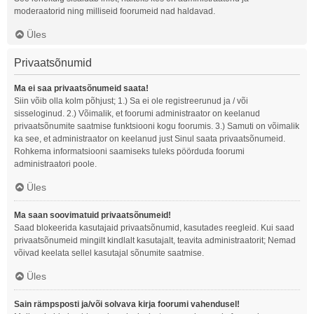
moderaatorid ning milliseid foorumeid nad haldavad.
Üles
Privaatsõnumid
Ma ei saa privaatsõnumeid saata!
Siin võib olla kolm põhjust; 1.) Sa ei ole registreerunud ja / või
sisseloginud. 2.) Võimalik, et foorumi administraator on keelanud
privaatsõnumite saatmise funktsiooni kogu foorumis. 3.) Samuti on võimalik
ka see, et administraator on keelanud just Sinul saata privaatsõnumeid.
Rohkema informatsiooni saamiseks tuleks pöörduda foorumi
administraatori poole.
Üles
Ma saan soovimatuid privaatsõnumeid!
Saad blokeerida kasutajaid privaatsõnumid, kasutades reegleid. Kui saad
privaatsõnumeid mingilt kindlalt kasutajalt, teavita administraatorit; Nemad
võivad keelata sellel kasutajal sõnumite saatmise.
Üles
Sain rämpsposti ja/või solvava kirja foorumi vahendusel!