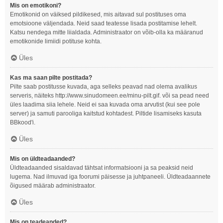
Mis on emotikoni?
Emotikonid on väiksed pildikesed, mis aitavad sul postituses oma
emotsioone väljendada. Neid saad teatesse lisada postitamise lehelt.
Katsu nendega mitte liialdada. Administraator on võib-olla ka määranud
emotikonide limiidi potituse kohta.
Üles
Kas ma saan pilte postitada?
Pilte saab postitusse kuvada, aga selleks peavad nad olema avalikus
serveris, näiteks http://www.sinudomeen.ee/minu-pilt.gif. või sa pead need
üles laadima siia lehele. Neid ei saa kuvada oma arvutist (kui see pole
server) ja samuti parooliga kaitstud kohtadest. Piltide lisamiseks kasuta
BBkood'i.
Üles
Mis on üldteadaanded?
Üldteadaanded sisaldavad tähtsat informatsiooni ja sa peaksid neid
lugema. Nad ilmuvad iga foorumi päisesse ja juhtpaneeli. Üldteadaannete
õigused määrab administraator.
Üles
Mis on teadeanded?