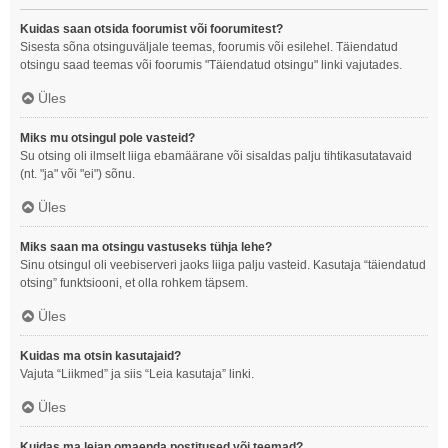
Kuidas saan otsida foorumist või foorumitest?
Sisesta sõna otsinguväljale teemas, foorumis või esilehel. Täiendatud
otsingu saad teemas või foorumis "Täiendatud otsingu" linki vajutades.
Üles
Miks mu otsingul pole vasteid?
Su otsing oli ilmselt liiga ebamäärane või sisaldas palju tihtikasutatavaid
(nt. "ja" või "ei") sõnu.
Üles
Miks saan ma otsingu vastuseks tühja lehe?
Sinu otsingul oli veebiserveri jaoks liiga palju vasteid. Kasutaja “täiendatud
otsing” funktsiooni, et olla rohkem täpsem.
Üles
Kuidas ma otsin kasutajaid?
Vajuta “Liikmed” ja siis “Leia kasutaja” linki.
Üles
Kuidas ma leian omaenda postitused või teemad?