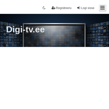
Registreeru
Logi sisse
Digi-tv.ee