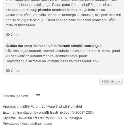
ühendust teenuse pakkujaga. Palun pane tähele, phpBB grupil ei ole
absoluutselt midagi pistmist nendes küsimustes
ja teda ei saa
vastutusele võtta. Ära võta ühendust nendega küsimuses, mis pole otseselt
phpBB saidiga seotud. Kui siiski saadad neile sedasorti probleemi, võid
mitte vastust saada.
Üles
Kuidas ma saan ühendust võtta foorumi administraatoriga?
Kõik kasutajad foorumil saavad kasutada funktsiooni “Kontakt” vormi, juhul
kui see valik on lubatud foorumi administraatori poolt.
Registreeritud liikmetel on võimalik näha ka “Meeskond” linki.
Üles
Hüppa
Foorumi pealeht
Arendas
phpBB
® Forum Software © phpBB Limited
Estonian translation by phpBB Eesti [Exabot] © 2008*-2024
Style we_universal created by
INVENTEA
|
nextgen
Privaatsus
|
Kasutajatingimused