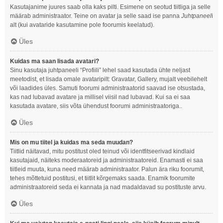
Kasutajanime juures saab olla kaks pilti. Esimene on seotud tiitliga ja selle
määrab administraator. Teine on avatar ja selle saad ise panna
Juhtpaneel
i
alt (kui avataride kasutamine pole foorumis keelatud).
Üles
Kuidas ma saan lisada avatari?
Sinu kasutaja juhtpaneeli “Profiili” lehel saad kasutada ühte neljast
meetodist, et lisada omale avataripilt: Gravatar, Gallery, mujalt veebilehelt
või laadides üles. Samuti foorumi administraatorid saavad ise otsustada,
kas nad lubavad avatare ja millisel viisil nad lubavad. Kui sa ei saa
kasutada avatare, siis võta ühendust foorumi administraatoriga..
Üles
Mis on mu tiitel ja kuidas ma seda muudan?
Tiitlid näitavad, mitu postitust oled teinud või identfitseerivad kindlaid
kasutajaid, näiteks moderaatoreid ja administraatoreid. Enamasti ei saa
tiitleid muuta, kuna need määrab administraator. Palun ära riku foorumit,
tehes mõttetuid postitusi, et tiitlit kõrgemaks saada. Enamik foorumite
administraatoreid seda ei kannata ja nad madaldavad su postituste arvu.
Üles