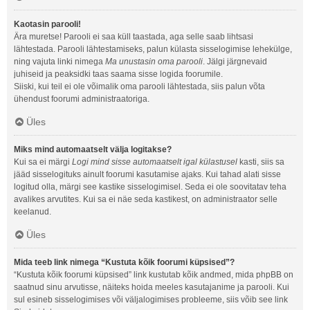
Kaotasin parooli!
Ära muretse! Parooli ei saa küll taastada, aga selle saab lihtsasi
lähtestada. Parooli lähtestamiseks, palun külasta sisselogimise lehekülge,
ning vajuta linki nimega
Ma unustasin oma parooli
. Jälgi järgnevaid
juhiseid ja peaksidki taas saama sisse logida foorumile.
Siiski, kui teil ei ole võimalik oma parooli lähtestada, siis palun võta
ühendust foorumi administraatoriga.
Üles
Miks mind automaatselt välja logitakse?
Kui sa ei märgi
Logi mind sisse automaatselt igal külastusel
kasti, siis sa
jääd sisselogituks ainult foorumi kasutamise ajaks. Kui tahad alati sisse
logitud olla, märgi see kastike sisselogimisel. Seda ei ole soovitatav teha
avalikes arvutites. Kui sa ei näe seda kastikest, on administraator selle
keelanud.
Üles
Mida teeb link nimega “Kustuta kõik foorumi küpsised”?
“Kustuta kõik foorumi küpsised” link kustutab kõik andmed, mida phpBB on
saatnud sinu arvutisse, näiteks hoida meeles kasutajanime ja parooli. Kui
sul esineb sisselogimises või väljalogimises probleeme, siis võib see link