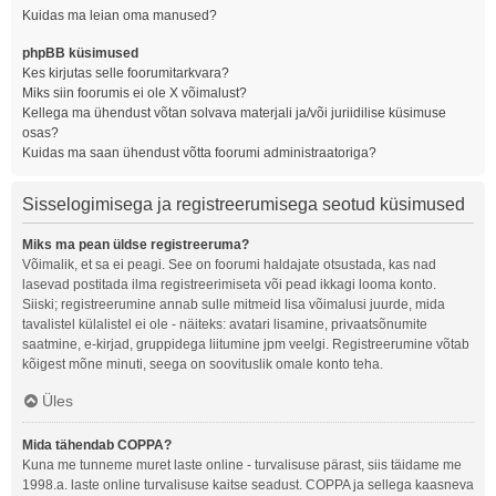
Kuidas ma leian oma manused?
phpBB küsimused
Kes kirjutas selle foorumitarkvara?
Miks siin foorumis ei ole X võimalust?
Kellega ma ühendust võtan solvava materjali ja/või juriidilise küsimuse
osas?
Kuidas ma saan ühendust võtta foorumi administraatoriga?
Sisselogimisega ja registreerumisega seotud küsimused
Miks ma pean üldse registreeruma?
Võimalik, et sa ei peagi. See on foorumi haldajate otsustada, kas nad
lasevad postitada ilma registreerimiseta või pead ikkagi looma konto.
Siiski; registreerumine annab sulle mitmeid lisa võimalusi juurde, mida
tavalistel külalistel ei ole - näiteks: avatari lisamine, privaatsõnumite
saatmine, e-kirjad, gruppidega liitumine jpm veelgi. Registreerumine võtab
kõigest mõne minuti, seega on soovituslik omale konto teha.
Üles
Mida tähendab COPPA?
Kuna me tunneme muret laste online - turvalisuse pärast, siis täidame me
1998.a. laste online turvalisuse kaitse seadust. COPPA ja sellega kaasneva