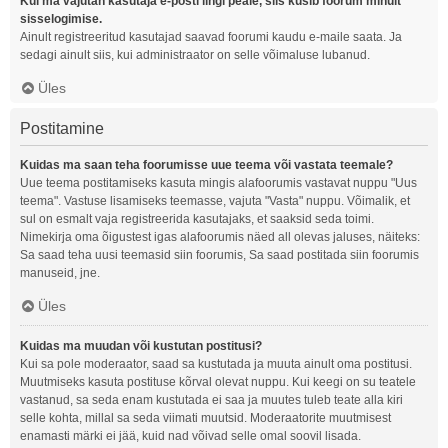
Kui ma vajutan kasutaja e-posti lingi peale, siis küsib foorum minult
sisselogimise.
Ainult registreeritud kasutajad saavad foorumi kaudu e-maile saata. Ja
sedagi ainult siis, kui administraator on selle võimaluse lubanud.
Üles
Postitamine
Kuidas ma saan teha foorumisse uue teema või vastata teemale?
Uue teema postitamiseks kasuta mingis alafoorumis vastavat nuppu "Uus
teema". Vastuse lisamiseks teemasse, vajuta "Vasta" nuppu. Võimalik, et
sul on esmalt vaja registreerida kasutajaks, et saaksid seda toimi.
Nimekirja oma õigustest igas alafoorumis näed all olevas jaluses, näiteks:
Sa saad teha uusi teemasid siin foorumis, Sa saad postitada siin foorumis
manuseid, jne.
Üles
Kuidas ma muudan või kustutan postitusi?
Kui sa pole moderaator, saad sa kustutada ja muuta ainult oma postitusi.
Muutmiseks kasuta postituse kõrval olevat nuppu. Kui keegi on su teatele
vastanud, sa seda enam kustutada ei saa ja muutes tuleb teate alla kiri
selle kohta, millal sa seda viimati muutsid. Moderaatorite muutmisest
enamasti märki ei jää, kuid nad võivad selle omal soovil lisada.