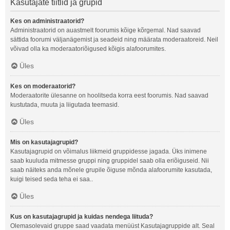
Kasutajate tiitlid ja grupid
Kes on administraatorid?
Administraatorid on auastmelt foorumis kõige kõrgemal. Nad saavad
sättida foorumi väljanägemist ja seadeid ning määrata moderaatoreid. Neil
võivad olla ka moderaatoriõigused kõigis alafoorumites.
Üles
Kes on moderaatorid?
Moderaatorite ülesanne on hoolitseda korra eest foorumis. Nad saavad
kustutada, muuta ja liigutada teemasid.
Üles
Mis on kasutajagrupid?
Kasutajagrupid on võimalus liikmeid gruppidesse jagada. Üks inimene
saab kuuluda mitmesse gruppi ning gruppidel saab olla eriõiguseid. Nii
saab näiteks anda mõnele grupile õiguse mõnda alafoorumite kasutada,
kuigi teised seda teha ei saa..
Üles
Kus on kasutajagrupid ja kuidas nendega liituda?
Olemasolevaid gruppe saad vaadata menüüst Kasutajagruppide alt. Seal