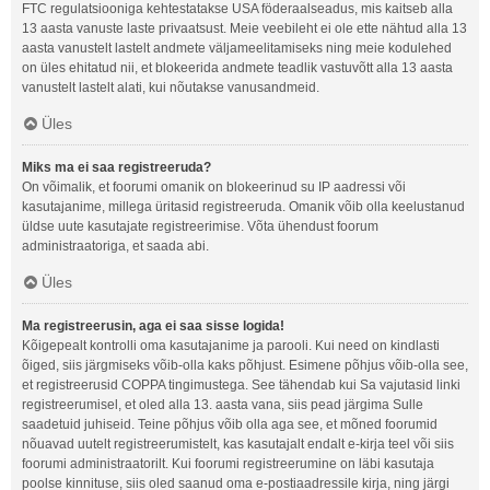
FTC regulatsiooniga kehtestatakse USA föderaalseadus, mis kaitseb alla
13 aasta vanuste laste privaatsust. Meie veebileht ei ole ette nähtud alla 13
aasta vanustelt lastelt andmete väljameelitamiseks ning meie kodulehed
on üles ehitatud nii, et blokeerida andmete teadlik vastuvõtt alla 13 aasta
vanustelt lastelt alati, kui nõutakse vanusandmeid.
Üles
Miks ma ei saa registreeruda?
On võimalik, et foorumi omanik on blokeerinud su IP aadressi või
kasutajanime, millega üritasid registreeruda. Omanik võib olla keelustanud
üldse uute kasutajate registreerimise. Võta ühendust foorum
administraatoriga, et saada abi.
Üles
Ma registreerusin, aga ei saa sisse logida!
Kõigepealt kontrolli oma kasutajanime ja parooli. Kui need on kindlasti
õiged, siis järgmiseks võib-olla kaks põhjust. Esimene põhjus võib-olla see,
et registreerusid COPPA tingimustega. See tähendab kui Sa vajutasid linki
registreerumisel, et oled alla 13. aasta vana, siis pead järgima Sulle
saadetuid juhiseid. Teine põhjus võib olla aga see, et mõned foorumid
nõuavad uutelt registreerumistelt, kas kasutajalt endalt e-kirja teel või siis
foorumi administraatorilt. Kui foorumi registreerumine on läbi kasutaja
poolse kinnituse, siis oled saanud oma e-postiaadressile kirja, ning järgi