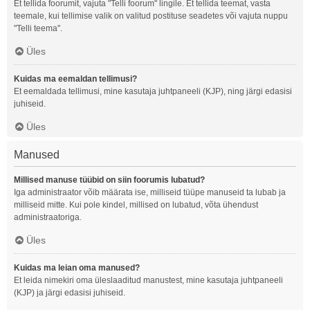
Et tellida foorumit, vajuta "Telli foorum" lingile. Et tellida teemat, vasta
teemale, kui tellimise valik on valitud postituse seadetes või vajuta nuppu
"Telli teema".
Üles
Kuidas ma eemaldan tellimusi?
Et eemaldada tellimusi, mine kasutaja juhtpaneeli (KJP), ning järgi edasisi
juhiseid.
Üles
Manused
Millised manuse tüübid on siin foorumis lubatud?
Iga administraator võib määrata ise, milliseid tüüpe manuseid ta lubab ja
milliseid mitte. Kui pole kindel, millised on lubatud, võta ühendust
administraatoriga.
Üles
Kuidas ma leian oma manused?
Et leida nimekiri oma üleslaaditud manustest, mine kasutaja juhtpaneeli
(KJP) ja järgi edasisi juhiseid.