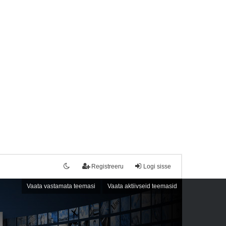
Registreeru
Logi sisse
Vaata vastamata teemasi
Vaata aktiivseid teemasid