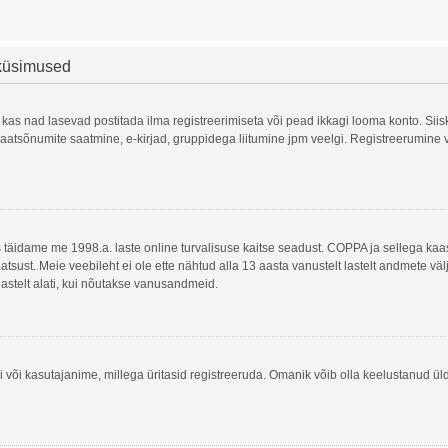
 küsimused
 kas nad lasevad postitada ilma registreerimiseta või pead ikkagi looma konto. Siis
, privaatsõnumite saatmine, e-kirjad, gruppidega liitumine jpm veelgi. Registreerumi
is täidame me 1998.a. laste online turvalisuse kaitse seadust. COPPA ja sellega 
atsust. Meie veebileht ei ole ette nähtud alla 13 aasta vanustelt lastelt andmete vä
lastelt alati, kui nõutakse vanusandmeid.
 või kasutajanime, millega üritasid registreeruda. Omanik võib olla keelustanud ül