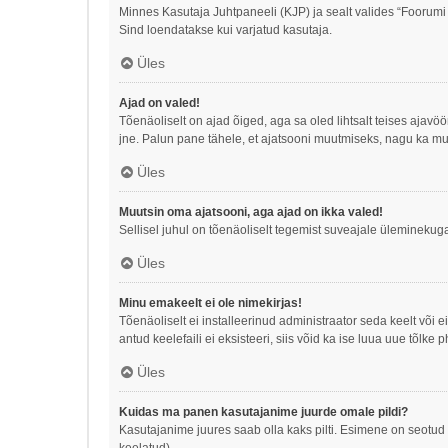
Minnes Kasutaja Juhtpaneeli (KJP) ja sealt valides “Foorumi
Sind loendatakse kui varjatud kasutaja.
Üles
Ajad on valed!
Tõenäoliselt on ajad õiged, aga sa oled lihtsalt teises ajav
jne. Palun pane tähele, et ajatsooni muutmiseks, nagu ka mu
Üles
Muutsin oma ajatsooni, aga ajad on ikka valed!
Sellisel juhul on tõenäoliselt tegemist suveajale üleminekuga
Üles
Minu emakeelt ei ole nimekirjas!
Tõenäoliselt ei installeerinud administraator seda keelt või 
antud keelefaili ei eksisteeri, siis võid ka ise luua uue tõl
Üles
Kuidas ma panen kasutajanime juurde omale pildi?
Kasutajanime juures saab olla kaks pilti. Esimene on seotud t