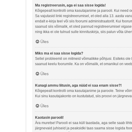
Ma registreerusin, aga ei saa sisse logida!
Kõigepealt kontrolli oma kasutajanime ja parooli. Kui need o
Sa vajutasid linki registreerumisel, et oled alla 13. aasta va
endalt e-kirja teel või siis foorumi administraatorilt. Kui foo
saanud siis võimalik, et oled pannud registreerumisel vigase e-
ning ikka ei ole tulnud sulle kinnituskirja, siis palun võta üh
Üles
Miks ma ei saa sisse logida?
Sellel probleemil on mitmeid võimalikke põhjusi. Esiteks ole 
saanud keelu foorumile. Ka on võimalik, et omanikul on veebi
Üles
Kunagi ammu liitusin, aga nüüd ei saa enam sisse?!
Kõigepealt kontrolli oma kasutajanime ja paroole. Teine või
Kui sinu kasutajakonto on kustutatud, siis proovi on järgneva
Üles
Kaotasin parooli!
Ära muretse! Parooli ei saa küll taastada, aga selle saab lih
järgnevaid juhiseid ja peaksidki taas saama sisse logida foo