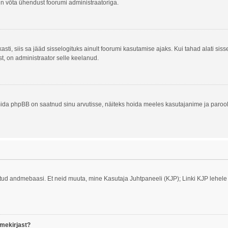
alun võta ühendust foorumi administraatoriga.
asti, siis sa jääd sisselogituks ainult foorumi kasutamise ajaks. Kui tahad alati siss
st, on administraator selle keelanud.
ida phpBB on saatnud sinu arvutisse, näiteks hoida meeles kasutajanime ja parooli
tatud andmebaasi. Et neid muuta, mine Kasutaja Juhtpaneeli (KJP); Linki KJP lehele 
imekirjast?