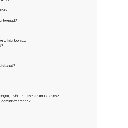
mitest?
lehe?
õi teemad?
õi tellida teemat?
d?
s lubatud?
jali ja/või juriidilise küsimuse osas?
 administraatoriga?