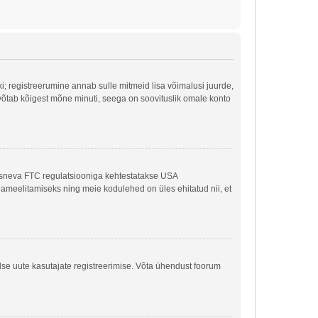
ki; registreerumine annab sulle mitmeid lisa võimalusi juurde,
ne võtab kõigest mõne minuti, seega on soovituslik omale konto
kaasneva FTC regulatsiooniga kehtestatakse USA
ljameelitamiseks ning meie kodulehed on üles ehitatud nii, et
dse uute kasutajate registreerimise. Võta ühendust foorum