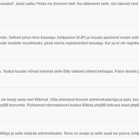
 seaded”, leiad valiku
Peida mu foorumil olek
. Kui aktiveerid selle, siis näevad sind
ööndis. Sellisel juhul mine Kasutaja Juhtpaneel (KJP) ja muuda ajavöönd omale sob
ude seadete muutmiseks, pead olema registreeritud kasutaja. Kui sa ei ole registre
. Teatud kuudel võivad esineda selle tõttu väiksed nihked kellaajas. Palun teavita p
ei ole keegi seda veel tõlkinud. Võta ühendust foorumi administraatoriga ja palu, ka
ke phpBB foorumile. Rohkemat informatsiooni kuidas tõlkida phpBB tarkvara leiad
php
iitliga ja selle määrab administraator. Teine on avatar ja selle saad ise panna
Juht