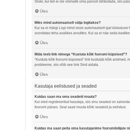
Siiski, kui teil ei ole võimalik oma parooli lähtestada, siis p
Üles
Miks mind automaatselt välja logitakse?
Kui sa ei märgi
Logi mind sisse automaatselt igal külastusel
k
soovitatav teha avalikes arvutites. Kui sa ei näe seda kastike
Üles
Mida teeb link nimega “Kustuta kõik foorumi küpsised”?
“Kustuta kõik foorumi küpsised” link kustutab kõik andmed, m
probleeme, siis võib see link Sind aidata.
Üles
Kasutaja eelistused ja seaded
Kuidas saan ma oma seadeid muuta?
Kui oled registreeritud kasutaja, siis sinu seaded on salves
foorumi päises. Seal saad muuta kõiki seadeid ja eelistusi.
Üles
Kuidas ma saan peita oma kasutajanime foorumilolijate n