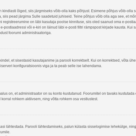
n kindlasti õiged, siis järgmiseks võib-olla kaks põhjust. Esimene põhjus võib-olla
na, siis pead järgima Sulle saadetuid juhiseid. Teine põhjus võib olla aga see, et m
rumi registreerumine on läbi kasutaja poolse kinnituse, siis oled saanud oma e-postiaad
postiaadressi või e-kiri on läinud läbi e-posti filtri rämpspost kirjade kausta. Kui 
endust foorumi administraatoriga.
kindel, et sisestasid kasutajanime ja parooli korrektselt. Kui on korrektsed, võta ü
serveri konfiguratsioonis viga ja ta peab selle ise lahendama.
malus on, et administraator on su konto kustutanud. Foorumitel on tavaks kustutad
l korral rohkem aktiivsem, ning võtta rohkem osa vestlustest.
tsasi lähtestada. Parooli lähtestamiseks, palun külasta sisselogimise lehekülge, nin
rumile.