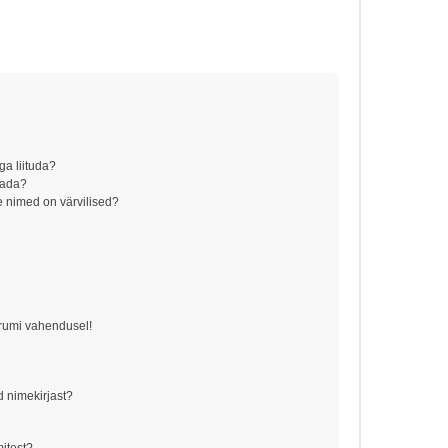
ga liituda?
aada?
 nimed on värvilised?
!
orumi vahendusel!
d nimekirjast?