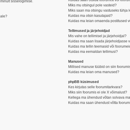
Kuidas saan otsida foorumist või fooru
 minult sisselogimise.
Miks mu otsingul pole vasteid?
Miks saan ma otsingu vastuseks tühja 
Kuidas ma otsin kasutajaid?
male?
Kuidas ma leian omaenda postitused v
Tellimused ja järjehoidjad
Mis vahe on tellimisel ja järjehoidjal?
Kuidas ma saan lisada järjehoidjasse v
Kuidas ma tellin teemasid või foorumei
Kuidas ma eemaldan tellimusi?
Manused
Millised manuse tüübid on siin foorumi
Kuidas ma leian oma manused?
phpBB küsimused
Kes kirjutas selle foorumitarkvara?
Miks siin foorumis ei ole X võimalust?
Kellega ma ühendust võtan solvava mater
Kuidas ma saan ühendust võtta foorumi