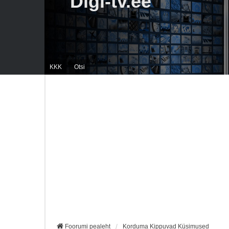
Digi-tv.ee
KKK
Otsi
Foorumi pealeht
Korduma Kippuvad Küsimused