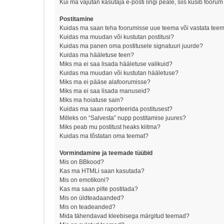
Kui ma vajutan kasutaja e-posti lingi peale, siis küsib foorum
Postitamine
Kuidas ma saan teha foorumisse uue teema või vastata tee
Kuidas ma muudan või kustutan postitusi?
Kuidas ma panen oma postitusele signatuuri juurde?
Kuidas ma hääletuse teen?
Miks ma ei saa lisada hääletuse valikuid?
Kuidas ma muudan või kustutan hääletuse?
Miks ma ei pääse alafoorumisse?
Miks ma ei saa lisada manuseid?
Miks ma hoiatuse sain?
Kuidas ma saan raporteerida postitusest?
Milleks on “Salvesta” nupp postitamise juures?
Miks peab mu postitust heaks kiitma?
Kuidas ma tõstatan oma teemat?
Vormindamine ja teemade tüübid
Mis on BBkood?
Kas ma HTMLi saan kasutada?
Mis on emotikoni?
Kas ma saan pilte postitada?
Mis on üldteadaanded?
Mis on teadeanded?
Mida tähendavad kleebisega märgitud teemad?