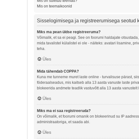
Mis on suletud teemad?
Mis on teemaikoonid
Sisselogimisega ja registreerumisega seotud
Miks ma pean üldse registreeruma?
Võimalik, et sa ei peagi. See on foorumi haldajate otsustada,
mida tavalistel külalistel ei ole - näiteks: avatari lisamine
teha.
Üles
Mida tähendab COPPA?
Kuna me tunneme muret laste online - turvalisuse pärast, si
föderaalseadus, mis kaitseb alla 13 aasta vanuste laste priva
blokeerida andmete teadlik vastuvõtt alla 13 aasta vanustelt 
Üles
Miks ma ei saa registreeruda?
On võimalik, et foorumi omanik on blokeerinud su IP aadressi
administraatoriga, et saada abi.
Üles