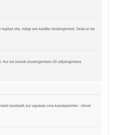
e logitud olla, märgi see kastike sisselogimisel. Seda ei ole
. Kui sul esineb sisselogimises või väljalogimises
näeb tavaliselt, kui vajutada oma kasutajanimel - üleval