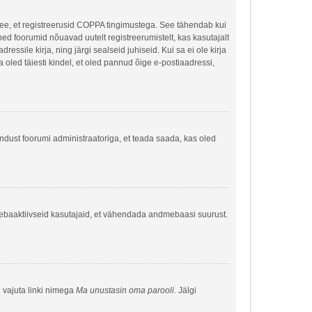
 see, et registreerusid COPPA tingimustega. See tähendab kui
õned foorumid nõuavad uutelt registreerumistelt, kas kasutajalt
ressile kirja, ning järgi sealseid juhiseid. Kui sa ei ole kirja
sa oled täiesti kindel, et oled pannud õige e-postiaadressi,
hendust foorumi administraatoriga, et teada saada, kas oled
a ebaaktiivseid kasutajaid, et vähendada andmebaasi suurust.
g vajuta linki nimega
Ma unustasin oma parooli
. Jälgi