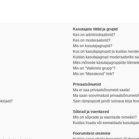
Kasutajate tiitlid ja grupid
Kes on administraatorid?
Kes on moderaatorid?
Mis on kasutajagrupid?
Kus on kasutajagrupid ja kuidas nende
Kuidas kasutajagrupi moderaatoriks s
Miks mõnede kasutajagruppide liikmete
Mis on “Vaikimisi grupp”?
Mis on “Meeskond” link?
Privaatsõnumid
Ma ei saa privaatsõnumeid saata!
Ma saan soovimatuid privaatsõnumeid
kirjast?
Sain rämpsposti ja/või solvava kirja fo
Sõbrad ja vaenlased
Mis on sõprade ja vaenlaste nimekiri?
Kuidas lisada või eemaldada kasutajai
Foorumitest otsimine