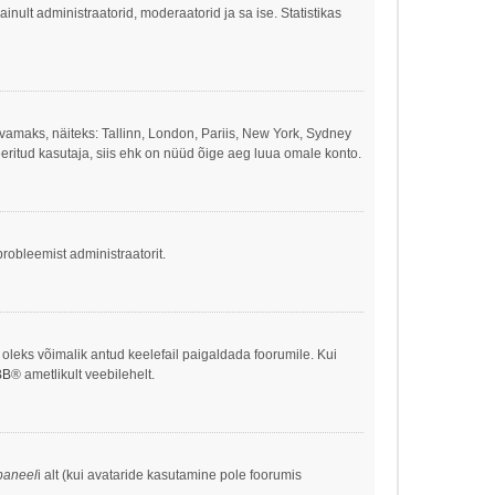
 ainult administraatorid, moderaatorid ja sa ise. Statistikas
ivamaks, näiteks: Tallinn, London, Pariis, New York, Sydney
eritud kasutaja, siis ehk on nüüd õige aeg luua omale konto.
robleemist administraatorit.
s oleks võimalik antud keelefail paigaldada foorumile. Kui
BB
® ametlikult veebilehelt.
paneel
i alt (kui avataride kasutamine pole foorumis