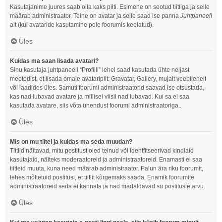
Kasutajanime juures saab olla kaks pilti. Esimene on seotud tiitliga ja selle
määrab administraator. Teine on avatar ja selle saad ise panna
Juhtpaneel
i
alt (kui avataride kasutamine pole foorumis keelatud).
Üles
Kuidas ma saan lisada avatari?
Sinu kasutaja juhtpaneeli “Profiili” lehel saad kasutada ühte neljast
meetodist, et lisada omale avataripilt: Gravatar, Gallery, mujalt veebilehelt
või laadides üles. Samuti foorumi administraatorid saavad ise otsustada,
kas nad lubavad avatare ja millisel viisil nad lubavad. Kui sa ei saa
kasutada avatare, siis võta ühendust foorumi administraatoriga..
Üles
Mis on mu tiitel ja kuidas ma seda muudan?
Tiitlid näitavad, mitu postitust oled teinud või identfitseerivad kindlaid
kasutajaid, näiteks moderaatoreid ja administraatoreid. Enamasti ei saa
tiitleid muuta, kuna need määrab administraator. Palun ära riku foorumit,
tehes mõttetuid postitusi, et tiitlit kõrgemaks saada. Enamik foorumite
administraatoreid seda ei kannata ja nad madaldavad su postituste arvu.
Üles