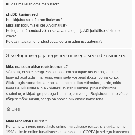
Kuidas ma leian oma manused?
phpBB küsimused
Kes kirjutas selle foorumitarkvara?
Miks siin foorumis ei ole X võimalust?
Kellega ma ühendust võtan solvava materjali ja/või juriidilise küsimuse
osas?
Kuidas ma saan ühendust võtta foorumi administraatoriga?
Sisselogimisega ja registreerumisega seotud küsimused
Miks ma pean üldse registreeruma?
Võimalik, et sa ei peagi. See on foorumi haldajate otsustada, kas nad
lasevad postitada ilma registreerimiseta või pead ikkagi looma konto.
Siiski; registreerumine annab sulle mitmeid lisa võimalusi juurde, mida
tavalistel külalistel ei ole - näiteks: avatari lisamine, privaatsõnumite
saatmine, e-kirjad, gruppidega liitumine jpm veelgi. Registreerumine võtab
kõigest mõne minuti, seega on soovituslik omale konto teha.
Üles
Mida tähendab COPPA?
Kuna me tunneme muret laste online - turvalisuse pärast, siis täidame me
1998.a. laste online turvalisuse kaitse seadust. COPPA ja sellega kaasneva