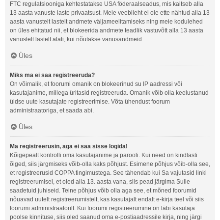
FTC regulatsiooniga kehtestatakse USA föderaalseadus, mis kaitseb alla
13 aasta vanuste laste privaatsust. Meie veebileht ei ole ette nähtud alla 13
aasta vanustelt lastelt andmete väljameelitamiseks ning meie kodulehed
on üles ehitatud nii, et blokeerida andmete teadlik vastuvõtt alla 13 aasta
vanustelt lastelt alati, kui nõutakse vanusandmeid.
Üles
Miks ma ei saa registreeruda?
On võimalik, et foorumi omanik on blokeerinud su IP aadressi või
kasutajanime, millega üritasid registreeruda. Omanik võib olla keelustanud
üldse uute kasutajate registreerimise. Võta ühendust foorum
administraatoriga, et saada abi.
Üles
Ma registreerusin, aga ei saa sisse logida!
Kõigepealt kontrolli oma kasutajanime ja parooli. Kui need on kindlasti
õiged, siis järgmiseks võib-olla kaks põhjust. Esimene põhjus võib-olla see,
et registreerusid COPPA tingimustega. See tähendab kui Sa vajutasid linki
registreerumisel, et oled alla 13. aasta vana, siis pead järgima Sulle
saadetuid juhiseid. Teine põhjus võib olla aga see, et mõned foorumid
nõuavad uutelt registreerumistelt, kas kasutajalt endalt e-kirja teel või siis
foorumi administraatorilt. Kui foorumi registreerumine on läbi kasutaja
poolse kinnituse, siis oled saanud oma e-postiaadressile kirja, ning järgi