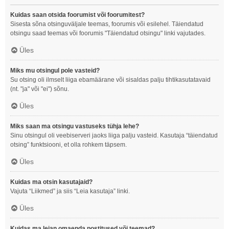
Kuidas saan otsida foorumist või foorumitest?
Sisesta sõna otsinguväljale teemas, foorumis või esilehel. Täiendatud
otsingu saad teemas või foorumis "Täiendatud otsingu" linki vajutades.
Üles
Miks mu otsingul pole vasteid?
Su otsing oli ilmselt liiga ebamäärane või sisaldas palju tihtikasutatavaid
(nt. "ja" või "ei") sõnu.
Üles
Miks saan ma otsingu vastuseks tühja lehe?
Sinu otsingul oli veebiserveri jaoks liiga palju vasteid. Kasutaja “täiendatud
otsing” funktsiooni, et olla rohkem täpsem.
Üles
Kuidas ma otsin kasutajaid?
Vajuta “Liikmed” ja siis “Leia kasutaja” linki.
Üles
Kuidas ma leian omaenda postitused või teemad?