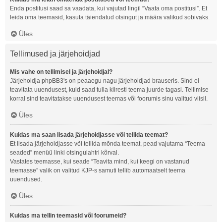
Enda postitusi saad sa vaadata, kui vajutad lingil “Vaata oma postitusi”. Et
leida oma teemasid, kasuta täiendatud otsingut ja määra valikud sobivaks.
Üles
Tellimused ja järjehoidjad
Mis vahe on tellimisel ja järjehoidjal?
Järjehoidja phpBB3's on peaaegu nagu järjehoidjad brauseris. Sind ei
teavitata uuendusest, kuid saad tulla kiiresti teema juurde tagasi. Tellimise
korral sind teavitatakse uuendusest teemas või foorumis sinu valitud viisil.
Üles
Kuidas ma saan lisada järjehoidjasse või tellida teemat?
Et lisada järjehoidjasse või tellida mõnda teemat, pead vajutama “Teema
seaded” menüü linki otsingulahtri kõrval.
Vastates teemasse, kui seade “Teavita mind, kui keegi on vastanud
teemasse” valik on valitud KJP-s samuti tellib automaatselt teema
uuendused.
Üles
Kuidas ma tellin teemasid või foorumeid?