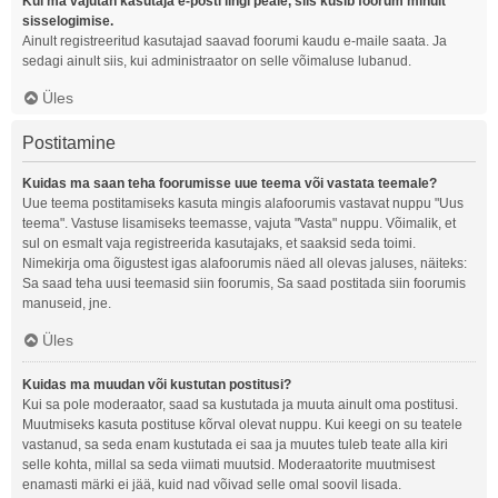
Kui ma vajutan kasutaja e-posti lingi peale, siis küsib foorum minult
sisselogimise.
Ainult registreeritud kasutajad saavad foorumi kaudu e-maile saata. Ja
sedagi ainult siis, kui administraator on selle võimaluse lubanud.
Üles
Postitamine
Kuidas ma saan teha foorumisse uue teema või vastata teemale?
Uue teema postitamiseks kasuta mingis alafoorumis vastavat nuppu "Uus
teema". Vastuse lisamiseks teemasse, vajuta "Vasta" nuppu. Võimalik, et
sul on esmalt vaja registreerida kasutajaks, et saaksid seda toimi.
Nimekirja oma õigustest igas alafoorumis näed all olevas jaluses, näiteks:
Sa saad teha uusi teemasid siin foorumis, Sa saad postitada siin foorumis
manuseid, jne.
Üles
Kuidas ma muudan või kustutan postitusi?
Kui sa pole moderaator, saad sa kustutada ja muuta ainult oma postitusi.
Muutmiseks kasuta postituse kõrval olevat nuppu. Kui keegi on su teatele
vastanud, sa seda enam kustutada ei saa ja muutes tuleb teate alla kiri
selle kohta, millal sa seda viimati muutsid. Moderaatorite muutmisest
enamasti märki ei jää, kuid nad võivad selle omal soovil lisada.