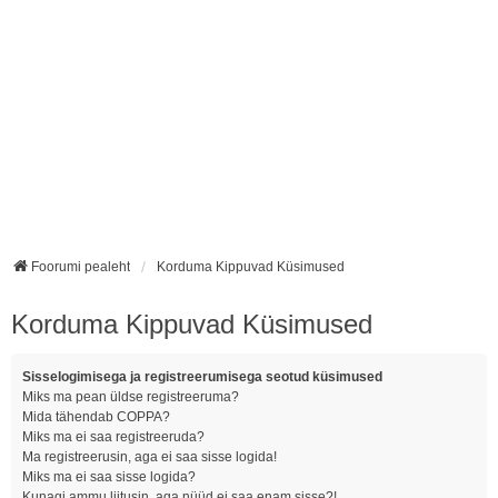
Foorumi pealeht
Korduma Kippuvad Küsimused
Korduma Kippuvad Küsimused
Sisselogimisega ja registreerumisega seotud küsimused
Miks ma pean üldse registreeruma?
Mida tähendab COPPA?
Miks ma ei saa registreeruda?
Ma registreerusin, aga ei saa sisse logida!
Miks ma ei saa sisse logida?
Kunagi ammu liitusin, aga nüüd ei saa enam sisse?!