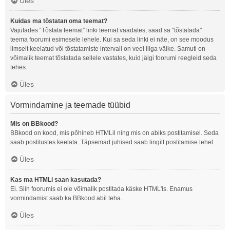
Üles
Kuidas ma tõstatan oma teemat?
Vajutades “Tõstata teemat” linki teemat vaadates, saad sa "tõstatada"
teema foorumi esimesele lehele. Kui sa seda linki ei näe, on see moodus
ilmselt keelatud või tõstatamiste intervall on veel liiga väike. Samuti on
võimalik teemat tõstatada sellele vastates, kuid jälgi foorumi reegleid seda
tehes.
Üles
Vormindamine ja teemade tüübid
Mis on BBkood?
BBkood on kood, mis põhineb HTMLil ning mis on abiks postitamisel. Seda
saab postitustes keelata. Täpsemad juhised saab lingilt postitamise lehel.
Üles
Kas ma HTMLi saan kasutada?
Ei. Siin foorumis ei ole võimalik postitada käske HTML'is. Enamus
vormindamist saab ka BBkood abil teha.
Üles