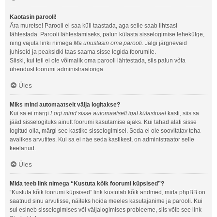
Kaotasin parooli!
Ära muretse! Parooli ei saa küll taastada, aga selle saab lihtsasi
lähtestada. Parooli lähtestamiseks, palun külasta sisselogimise lehekülge,
ning vajuta linki nimega
Ma unustasin oma parooli
. Jälgi järgnevaid
juhiseid ja peaksidki taas saama sisse logida foorumile.
Siiski, kui teil ei ole võimalik oma parooli lähtestada, siis palun võta
ühendust foorumi administraatoriga.
Üles
Miks mind automaatselt välja logitakse?
Kui sa ei märgi
Logi mind sisse automaatselt igal külastusel
kasti, siis sa
jääd sisselogituks ainult foorumi kasutamise ajaks. Kui tahad alati sisse
logitud olla, märgi see kastike sisselogimisel. Seda ei ole soovitatav teha
avalikes arvutites. Kui sa ei näe seda kastikest, on administraator selle
keelanud.
Üles
Mida teeb link nimega “Kustuta kõik foorumi küpsised”?
“Kustuta kõik foorumi küpsised” link kustutab kõik andmed, mida phpBB on
saatnud sinu arvutisse, näiteks hoida meeles kasutajanime ja parooli. Kui
sul esineb sisselogimises või väljalogimises probleeme, siis võib see link