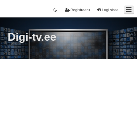
Registreeru
Logi sisse
Digi-tv.ee