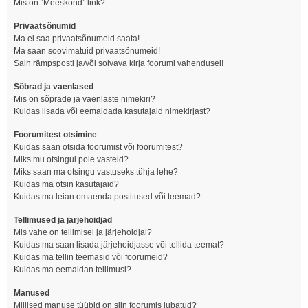
Mis on “Meeskond” link?
Privaatsõnumid
Ma ei saa privaatsõnumeid saata!
Ma saan soovimatuid privaatsõnumeid!
Sain rämpsposti ja/või solvava kirja foorumi vahendusel!
Sõbrad ja vaenlased
Mis on sõprade ja vaenlaste nimekiri?
Kuidas lisada või eemaldada kasutajaid nimekirjast?
Foorumitest otsimine
Kuidas saan otsida foorumist või foorumitest?
Miks mu otsingul pole vasteid?
Miks saan ma otsingu vastuseks tühja lehe?
Kuidas ma otsin kasutajaid?
Kuidas ma leian omaenda postitused või teemad?
Tellimused ja järjehoidjad
Mis vahe on tellimisel ja järjehoidjal?
Kuidas ma saan lisada järjehoidjasse või tellida teemat?
Kuidas ma tellin teemasid või foorumeid?
Kuidas ma eemaldan tellimusi?
Manused
Millised manuse tüübid on siin foorumis lubatud?