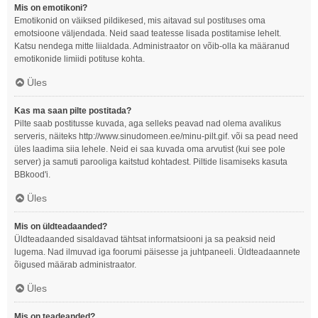
Mis on emotikoni?
Emotikonid on väiksed pildikesed, mis aitavad sul postituses oma
emotsioone väljendada. Neid saad teatesse lisada postitamise lehelt.
Katsu nendega mitte liialdada. Administraator on võib-olla ka määranud
emotikonide limiidi potituse kohta.
Üles
Kas ma saan pilte postitada?
Pilte saab postitusse kuvada, aga selleks peavad nad olema avalikus
serveris, näiteks http://www.sinudomeen.ee/minu-pilt.gif. või sa pead need
üles laadima siia lehele. Neid ei saa kuvada oma arvutist (kui see pole
server) ja samuti parooliga kaitstud kohtadest. Piltide lisamiseks kasuta
BBkood'i.
Üles
Mis on üldteadaanded?
Üldteadaanded sisaldavad tähtsat informatsiooni ja sa peaksid neid
lugema. Nad ilmuvad iga foorumi päisesse ja juhtpaneeli. Üldteadaannete
õigused määrab administraator.
Üles
Mis on teadeanded?