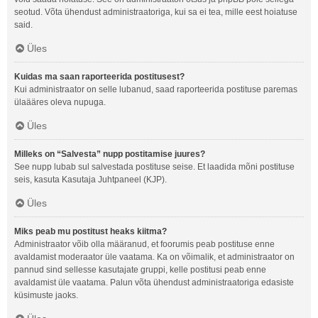
seotud. Võta ühendust administraatoriga, kui sa ei tea, mille eest hoiatuse
said.
Üles
Kuidas ma saan raporteerida postitusest?
Kui administraator on selle lubanud, saad raporteerida postituse paremas
ülaääres oleva nupuga.
Üles
Milleks on “Salvesta” nupp postitamise juures?
See nupp lubab sul salvestada postituse seise. Et laadida mõni postituse
seis, kasuta Kasutaja Juhtpaneel (KJP).
Üles
Miks peab mu postitust heaks kiitma?
Administraator võib olla määranud, et foorumis peab postituse enne
avaldamist moderaator üle vaatama. Ka on võimalik, et administraator on
pannud sind sellesse kasutajate gruppi, kelle postitusi peab enne
avaldamist üle vaatama. Palun võta ühendust administraatoriga edasiste
küsimuste jaoks.