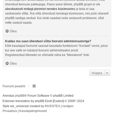
ühendust teenuse pakkujaga. Palun pane tähele, phpBB grupil ei ole
absoluutselt midagi pistmist nendes küsimustes
ja teda ei saa
vastutusele võtta. Ära võta ühendust nendega küsimuses, mis pole otseselt
phpBB saidiga seotud. Kui siiski saadad neile sedasorti probleemi, võid
mitte vastust saada.
Üles
Kuidas ma saan ühendust võtta foorumi administraatoriga?
Kõik kasutajad foorumil saavad kasutada funktsiooni “Kontakt” vormi, juhul
kui see valik on lubatud foorumi administraatori poolt.
Registreeritud liikmetel on võimalik näha ka “Meeskond” linki.
Üles
Hüppa
Foorumi pealeht
Arendas
phpBB
® Forum Software © phpBB Limited
Estonian translation by phpBB Eesti [Exabot] © 2008*-2024
Style we_universal created by
INVENTEA
|
nextgen
Privaatsus
|
Kasutajatingimused