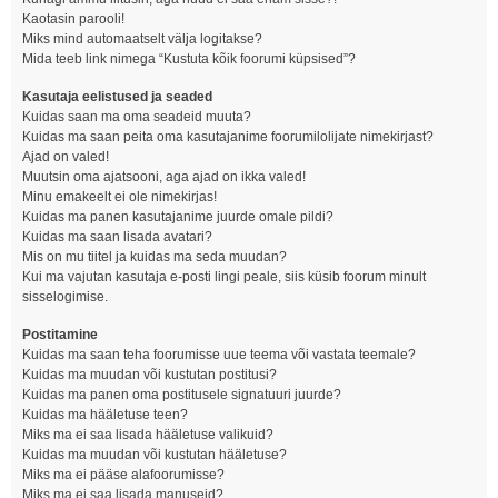
Kaotasin parooli!
Miks mind automaatselt välja logitakse?
Mida teeb link nimega “Kustuta kõik foorumi küpsised”?
Kasutaja eelistused ja seaded
Kuidas saan ma oma seadeid muuta?
Kuidas ma saan peita oma kasutajanime foorumilolijate nimekirjast?
Ajad on valed!
Muutsin oma ajatsooni, aga ajad on ikka valed!
Minu emakeelt ei ole nimekirjas!
Kuidas ma panen kasutajanime juurde omale pildi?
Kuidas ma saan lisada avatari?
Mis on mu tiitel ja kuidas ma seda muudan?
Kui ma vajutan kasutaja e-posti lingi peale, siis küsib foorum minult
sisselogimise.
Postitamine
Kuidas ma saan teha foorumisse uue teema või vastata teemale?
Kuidas ma muudan või kustutan postitusi?
Kuidas ma panen oma postitusele signatuuri juurde?
Kuidas ma hääletuse teen?
Miks ma ei saa lisada hääletuse valikuid?
Kuidas ma muudan või kustutan hääletuse?
Miks ma ei pääse alafoorumisse?
Miks ma ei saa lisada manuseid?