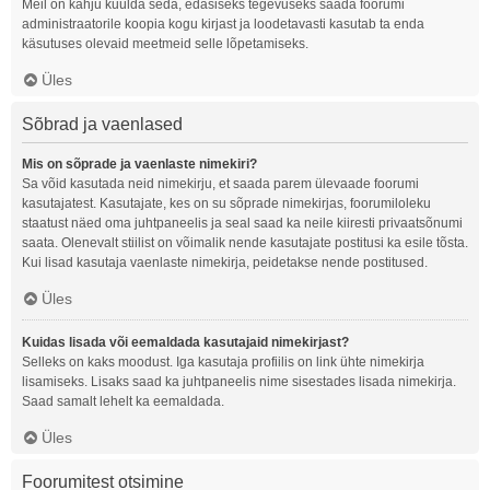
Meil on kahju kuulda seda, edasiseks tegevuseks saada foorumi
administraatorile koopia kogu kirjast ja loodetavasti kasutab ta enda
käsutuses olevaid meetmeid selle lõpetamiseks.
Üles
Sõbrad ja vaenlased
Mis on sõprade ja vaenlaste nimekiri?
Sa võid kasutada neid nimekirju, et saada parem ülevaade foorumi
kasutajatest. Kasutajate, kes on su sõprade nimekirjas, foorumiloleku
staatust näed oma juhtpaneelis ja seal saad ka neile kiiresti privaatsõnumi
saata. Olenevalt stiilist on võimalik nende kasutajate postitusi ka esile tõsta.
Kui lisad kasutaja vaenlaste nimekirja, peidetakse nende postitused.
Üles
Kuidas lisada või eemaldada kasutajaid nimekirjast?
Selleks on kaks moodust. Iga kasutaja profiilis on link ühte nimekirja
lisamiseks. Lisaks saad ka juhtpaneelis nime sisestades lisada nimekirja.
Saad samalt lehelt ka eemaldada.
Üles
Foorumitest otsimine