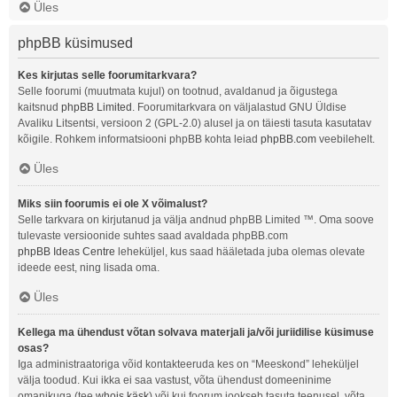
Üles
phpBB küsimused
Kes kirjutas selle foorumitarkvara?
Selle foorumi (muutmata kujul) on tootnud, avaldanud ja õigustega
kaitsnud
phpBB Limited
. Foorumitarkvara on väljalastud GNU Üldise
Avaliku Litsentsi, versioon 2 (GPL-2.0) alusel ja on täiesti tasuta kasutatav
kõigile. Rohkem informatsiooni phpBB kohta leiad
phpBB.com
veebilehelt.
Üles
Miks siin foorumis ei ole X võimalust?
Selle tarkvara on kirjutanud ja välja andnud phpBB Limited ™. Oma soove
tulevaste versioonide suhtes saad avaldada phpBB.com
phpBB Ideas Centre
leheküljel, kus saad hääletada juba olemas olevate
ideede eest, ning lisada oma.
Üles
Kellega ma ühendust võtan solvava materjali ja/või juriidilise küsimuse
osas?
Iga administraatoriga võid kontakteeruda kes on “Meeskond” leheküljel
välja toodud. Kui ikka ei saa vastust, võta ühendust domeeninime
omanikuga (tee
whois käsk
) või kui foorum jookseb tasuta teenusel, võta