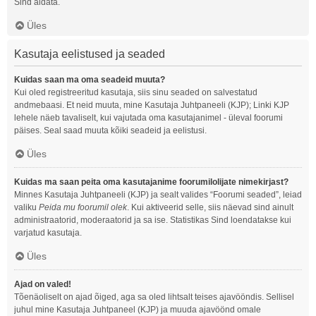
Sind aidata.
Üles
Kasutaja eelistused ja seaded
Kuidas saan ma oma seadeid muuta?
Kui oled registreeritud kasutaja, siis sinu seaded on salvestatud
andmebaasi. Et neid muuta, mine Kasutaja Juhtpaneeli (KJP); Linki KJP
lehele näeb tavaliselt, kui vajutada oma kasutajanimel - üleval foorumi
päises. Seal saad muuta kõiki seadeid ja eelistusi.
Üles
Kuidas ma saan peita oma kasutajanime foorumilolijate nimekirjast?
Minnes Kasutaja Juhtpaneeli (KJP) ja sealt valides “Foorumi seaded”, leiad
valiku
Peida mu foorumil olek
. Kui aktiveerid selle, siis näevad sind ainult
administraatorid, moderaatorid ja sa ise. Statistikas Sind loendatakse kui
varjatud kasutaja.
Üles
Ajad on valed!
Tõenäoliselt on ajad õiged, aga sa oled lihtsalt teises ajavööndis. Sellisel
juhul mine Kasutaja Juhtpaneel (KJP) ja muuda ajavöönd omale