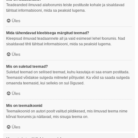
Teadeanded ilmuvad alafoorumis teiste postituste kohale ja sisaldavad
tähtsat informatsiooni, mida sa peaksid lugema.
Üles
Mida tähendavad kleebisega märgitud teemad?
Kleepsud ilmuvad teadaannete all ja vaid esimesel lehel foorumis. Nad
sisaldavad tihti tähtsat informatsiooni, mida sa peaksid lugema.
Üles
Mis on suletud teemad?
Suletud teemad on sellised teemad, kuhu kasutaja ei saa enam postitada.
Teemasid võidakse sulgeda mitmetel põhjustel. Ka võid sa saada sulgeda
omaenda teemasid, kui selleks on sul õigused.
Üles
Mis on teemaikoonid
Teemaikoonid on autori poolt valitud pildikesed, mis ilmuvad teema nime
kõrval foorumis ja näitavad, mis sisuga teema on.
Üles