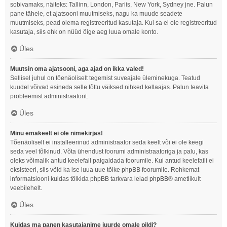
sobivamaks, näiteks: Tallinn, London, Pariis, New York, Sydney jne. Palun
pane tähele, et ajatsooni muutmiseks, nagu ka muude seadete
muutmiseks, pead olema registreeritud kasutaja. Kui sa ei ole registreeritud
kasutaja, siis ehk on nüüd õige aeg luua omale konto.
Üles
Muutsin oma ajatsooni, aga ajad on ikka valed!
Sellisel juhul on tõenäoliselt tegemist suveajale üleminekuga. Teatud
kuudel võivad esineda selle tõttu väiksed nihked kellaajas. Palun teavita
probleemist administraatorit.
Üles
Minu emakeelt ei ole nimekirjas!
Tõenäoliselt ei installeerinud administraator seda keelt või ei ole keegi
seda veel tõlkinud. Võta ühendust foorumi administraatoriga ja palu, kas
oleks võimalik antud keelefail paigaldada foorumile. Kui antud keelefaili ei
eksisteeri, siis võid ka ise luua uue tõlke phpBB foorumile. Rohkemat
informatsiooni kuidas tõlkida phpBB tarkvara leiad
phpBB
® ametlikult
veebilehelt.
Üles
Kuidas ma panen kasutajanime juurde omale pildi?