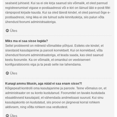
sealseid juhiseid. Kui sa ei ole kirja saanud siis võimalik, et oled pannud
registreerumisel vigase e-postiaadressi või e-kiri on läinud läbi e-posti filtri
rämpspost kirjade kausta. Kui sa oled täiesti kindel, et oled pannud õige e-
postiaadressi, ning ikka ei ole tulnud sulle kinnituskirja, siis palun võta
ühendust foorumi administraatoriga.
Üles
Miks ma ei saa sisse logida?
Sellel probleemil on mitmeid võimalikke põhjusi. Esiteks ole kindel, et
sisestasid kasutajanime ja parooli korrektselt. Kui on korrektsed, võta
ühendust foorumi administraatoriga, et teada saada, kas oled saanud
keelu foorumile. Ka on võimalik, et omanikul on veebiserveri
konfiguratsioonis viga ja ta peab selle ise lahendama.
Üles
Kunagi ammu liitusin, aga nüüd ei saa enam sisse?!
Kõigepealt kontrolli oma kasutajanime ja paroole. Teine võimalus on, et
administraator on su konto kustutanud. Foorumitel on tavaks kustutada
ebaaktiivseid kasutajaid, et vähendada andmebaasi suurust. Kui sinu
kasutajakonto on kustutatud, siis proovi on järgneval korral rohkem
aktiivsem, ning võtta rohkem osa vestlustest.
Üles