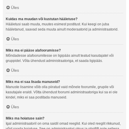
Üles
Kuidas ma muudan või kustutan hääletuse?
Hääletusi saab muuta, muutes esimest postitust. Kui keegi on juba
hääletanud, saavad seda muuta ainult moderaatorid ja administraatorid.
Üles
Miks ma ei pääse alafoorumisse?
Mõndadesse alafoorumitesse on ligipääs ainult teatud kasutajatel või
gruppidel. Võta ühendust administraatoriga, et saada ligipääs.
Üles
Miks ma ei saa lisada manuseid?
Manuste lisamine võib olla piiratud vaid mõnele foorumile, grupile või
kasutajale eraldi. Võtta ühendust foorumi administraatoriga kui sa ei ole
kindel, miks ei saa postitada manuseid.
Üles
Miks ma hoiatuse sain?
Igal administraatoril on oma saidil omad reeglid. Kui oled reeglit rikkunud,
võid saada hoiatuse. See on administraatori otsus ja phpBB pole sellega