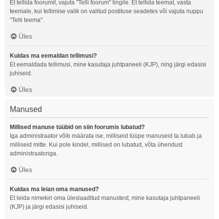
Et tellida foorumit, vajuta "Telli foorum" lingile. Et tellida teemat, vasta
teemale, kui tellimise valik on valitud postituse seadetes või vajuta nuppu
"Telli teema".
Üles
Kuidas ma eemaldan tellimusi?
Et eemaldada tellimusi, mine kasutaja juhtpaneeli (KJP), ning järgi edasisi
juhiseid.
Üles
Manused
Millised manuse tüübid on siin foorumis lubatud?
Iga administraator võib määrata ise, milliseid tüüpe manuseid ta lubab ja
milliseid mitte. Kui pole kindel, millised on lubatud, võta ühendust
administraatoriga.
Üles
Kuidas ma leian oma manused?
Et leida nimekiri oma üleslaaditud manustest, mine kasutaja juhtpaneeli
(KJP) ja järgi edasisi juhiseid.