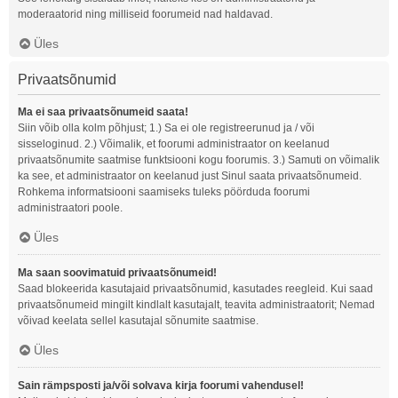
moderaatorid ning milliseid foorumeid nad haldavad.
Üles
Privaatsõnumid
Ma ei saa privaatsõnumeid saata!
Siin võib olla kolm põhjust; 1.) Sa ei ole registreerunud ja / või
sisseloginud. 2.) Võimalik, et foorumi administraator on keelanud
privaatsõnumite saatmise funktsiooni kogu foorumis. 3.) Samuti on võimalik
ka see, et administraator on keelanud just Sinul saata privaatsõnumeid.
Rohkema informatsiooni saamiseks tuleks pöörduda foorumi
administraatori poole.
Üles
Ma saan soovimatuid privaatsõnumeid!
Saad blokeerida kasutajaid privaatsõnumid, kasutades reegleid. Kui saad
privaatsõnumeid mingilt kindlalt kasutajalt, teavita administraatorit; Nemad
võivad keelata sellel kasutajal sõnumite saatmise.
Üles
Sain rämpsposti ja/või solvava kirja foorumi vahendusel!