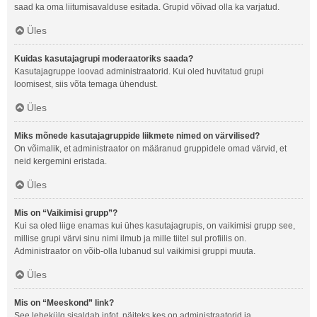
saad ka oma liitumisavalduse esitada. Grupid võivad olla ka varjatud.
Üles
Kuidas kasutajagrupi moderaatoriks saada?
Kasutajagruppe loovad administraatorid. Kui oled huvitatud grupi
loomisest, siis võta temaga ühendust.
Üles
Miks mõnede kasutajagruppide liikmete nimed on värvilised?
On võimalik, et administraator on määranud gruppidele omad värvid, et
neid kergemini eristada.
Üles
Mis on “Vaikimisi grupp”?
Kui sa oled liige enamas kui ühes kasutajagrupis, on vaikimisi grupp see,
millise grupi värvi sinu nimi ilmub ja mille tiitel sul profiilis on.
Administraator on võib-olla lubanud sul vaikimisi gruppi muuta.
Üles
Mis on “Meeskond” link?
See lehekülg sisaldab infot, näiteks kes on administraatorid ja