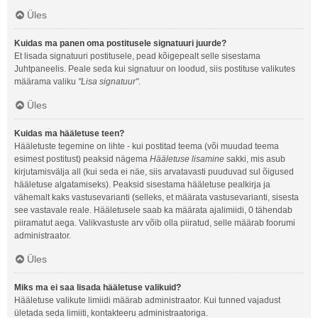
Üles
Kuidas ma panen oma postitusele signatuuri juurde?
Et lisada signatuuri postitusele, pead kõigepealt selle sisestama
Juhtpaneelis. Peale seda kui signatuur on loodud, siis postituse valikutes
määrama valiku
"Lisa signatuur"
.
Üles
Kuidas ma hääletuse teen?
Hääletuste tegemine on lihte - kui postitad teema (või muudad teema
esimest postitust) peaksid nägema
Hääletuse lisamine
sakki, mis asub
kirjutamisvälja all (kui seda ei näe, siis arvatavasti puuduvad sul õigused
hääletuse algatamiseks). Peaksid sisestama hääletuse pealkirja ja
vähemalt kaks vastusevarianti (selleks, et määrata vastusevarianti, sisesta
see vastavale reale. Hääletusele saab ka määrata ajalimiidi, 0 tähendab
piiramatut aega. Valikvastuste arv võib olla piiratud, selle määrab foorumi
administraator.
Üles
Miks ma ei saa lisada hääletuse valikuid?
Hääletuse valikute limiidi määrab administraator. Kui tunned vajadust
ületada seda limiiti, kontakteeru administraatoriga.