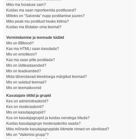
Miks ma hoiatuse sain?
Kuidas ma saan raporteerida postitusest?
Milleks on “Salvesta” nupp postitamise juures?
Miks peab mu postitust heaks kiitma?
Kuidas ma tõstatan oma teemat?
Vormindamine ja teemade tüübid
Mis on BBkood?
Kas ma HTMLi saan kasutada?
Mis on emotikoni?
Kas ma saan pilte postitada?
Mis on üldteadaanded?
Mis on teadeanded?
Mida tähendavad kleebisega märgitud teemad?
Mis on suletud teemad?
Mis on teemaikoonid
Kasutajate tiitlid ja grupid
Kes on administraatorid?
Kes on moderaatorid?
Mis on kasutajagrupid?
Kus on kasutajagrupid ja kuidas nendega liituda?
Kuidas kasutajagrupi moderaatoriks saada?
Miks mõnede kasutajagruppide liikmete nimed on värvilised?
Mis on “Vaikimisi grupp”?