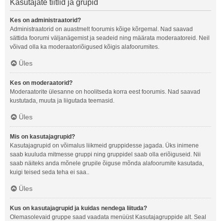
Kasutajate tiitlid ja grupid
Kes on administraatorid?
Administraatorid on auastmelt foorumis kõige kõrgemal. Nad saavad
sättida foorumi väljanägemist ja seadeid ning määrata moderaatoreid. Neil
võivad olla ka moderaatoriõigused kõigis alafoorumites.
Üles
Kes on moderaatorid?
Moderaatorite ülesanne on hoolitseda korra eest foorumis. Nad saavad
kustutada, muuta ja liigutada teemasid.
Üles
Mis on kasutajagrupid?
Kasutajagrupid on võimalus liikmeid gruppidesse jagada. Üks inimene
saab kuuluda mitmesse gruppi ning gruppidel saab olla eriõiguseid. Nii
saab näiteks anda mõnele grupile õiguse mõnda alafoorumite kasutada,
kuigi teised seda teha ei saa..
Üles
Kus on kasutajagrupid ja kuidas nendega liituda?
Olemasolevaid gruppe saad vaadata menüüst Kasutajagruppide alt. Seal