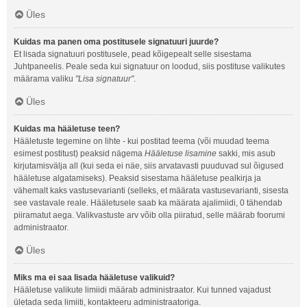
Üles
Kuidas ma panen oma postitusele signatuuri juurde?
Et lisada signatuuri postitusele, pead kõigepealt selle sisestama
Juhtpaneelis. Peale seda kui signatuur on loodud, siis postituse valikutes
määrama valiku
"Lisa signatuur"
.
Üles
Kuidas ma hääletuse teen?
Hääletuste tegemine on lihte - kui postitad teema (või muudad teema
esimest postitust) peaksid nägema
Hääletuse lisamine
sakki, mis asub
kirjutamisvälja all (kui seda ei näe, siis arvatavasti puuduvad sul õigused
hääletuse algatamiseks). Peaksid sisestama hääletuse pealkirja ja
vähemalt kaks vastusevarianti (selleks, et määrata vastusevarianti, sisesta
see vastavale reale. Hääletusele saab ka määrata ajalimiidi, 0 tähendab
piiramatut aega. Valikvastuste arv võib olla piiratud, selle määrab foorumi
administraator.
Üles
Miks ma ei saa lisada hääletuse valikuid?
Hääletuse valikute limiidi määrab administraator. Kui tunned vajadust
ületada seda limiiti, kontakteeru administraatoriga.