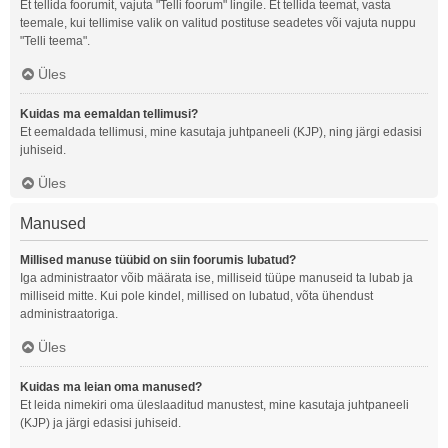
Et tellida foorumit, vajuta "Telli foorum" lingile. Et tellida teemat, vasta
teemale, kui tellimise valik on valitud postituse seadetes või vajuta nuppu
"Telli teema".
Üles
Kuidas ma eemaldan tellimusi?
Et eemaldada tellimusi, mine kasutaja juhtpaneeli (KJP), ning järgi edasisi
juhiseid.
Üles
Manused
Millised manuse tüübid on siin foorumis lubatud?
Iga administraator võib määrata ise, milliseid tüüpe manuseid ta lubab ja
milliseid mitte. Kui pole kindel, millised on lubatud, võta ühendust
administraatoriga.
Üles
Kuidas ma leian oma manused?
Et leida nimekiri oma üleslaaditud manustest, mine kasutaja juhtpaneeli
(KJP) ja järgi edasisi juhiseid.