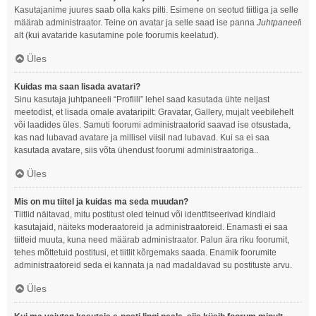
Kasutajanime juures saab olla kaks pilti. Esimene on seotud tiitliga ja selle
määrab administraator. Teine on avatar ja selle saad ise panna
Juhtpaneel
i
alt (kui avataride kasutamine pole foorumis keelatud).
Üles
Kuidas ma saan lisada avatari?
Sinu kasutaja juhtpaneeli “Profiili” lehel saad kasutada ühte neljast
meetodist, et lisada omale avataripilt: Gravatar, Gallery, mujalt veebilehelt
või laadides üles. Samuti foorumi administraatorid saavad ise otsustada,
kas nad lubavad avatare ja millisel viisil nad lubavad. Kui sa ei saa
kasutada avatare, siis võta ühendust foorumi administraatoriga..
Üles
Mis on mu tiitel ja kuidas ma seda muudan?
Tiitlid näitavad, mitu postitust oled teinud või identfitseerivad kindlaid
kasutajaid, näiteks moderaatoreid ja administraatoreid. Enamasti ei saa
tiitleid muuta, kuna need määrab administraator. Palun ära riku foorumit,
tehes mõttetuid postitusi, et tiitlit kõrgemaks saada. Enamik foorumite
administraatoreid seda ei kannata ja nad madaldavad su postituste arvu.
Üles