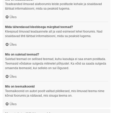
Teadeanded ilmuvad alafoorumis teiste postituste kohale ja sisaldavad
tähtsat informatsiooni, mida sa peaksid lugema.
Üles
Mida tähendavad kleebisega märgitud teemad?
Kleepsud ilmuvad teadaannete all ja vaid esimesel lehel foorumis. Nad
sisaldavad tihti tähtsat informatsiooni, mida sa peaksid lugema.
Üles
Mis on suletud teemad?
Suletud teemad on sellised teemad, kuhu kasutaja ei saa enam postitada.
Teemasid võidakse sulgeda mitmetel põhjustel. Ka võid sa saada sulgeda
omaenda teemasid, kui selleks on sul õigused.
Üles
Mis on teemaikoonid
Teemaikoonid on autori poolt valitud pildikesed, mis ilmuvad teema nime
kõrval foorumis ja näitavad, mis sisuga teema on.
Üles