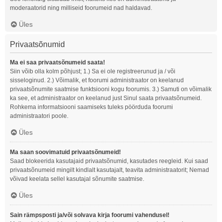
moderaatorid ning milliseid foorumeid nad haldavad.
Üles
Privaatsõnumid
Ma ei saa privaatsõnumeid saata!
Siin võib olla kolm põhjust; 1.) Sa ei ole registreerunud ja / või
sisseloginud. 2.) Võimalik, et foorumi administraator on keelanud
privaatsõnumite saatmise funktsiooni kogu foorumis. 3.) Samuti on võimalik
ka see, et administraator on keelanud just Sinul saata privaatsõnumeid.
Rohkema informatsiooni saamiseks tuleks pöörduda foorumi
administraatori poole.
Üles
Ma saan soovimatuid privaatsõnumeid!
Saad blokeerida kasutajaid privaatsõnumid, kasutades reegleid. Kui saad
privaatsõnumeid mingilt kindlalt kasutajalt, teavita administraatorit; Nemad
võivad keelata sellel kasutajal sõnumite saatmise.
Üles
Sain rämpsposti ja/või solvava kirja foorumi vahendusel!