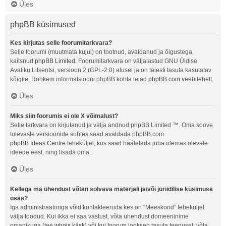
Üles
phpBB küsimused
Kes kirjutas selle foorumitarkvara?
Selle foorumi (muutmata kujul) on tootnud, avaldanud ja õigustega
kaitsnud
phpBB Limited
. Foorumitarkvara on väljalastud GNU Üldise
Avaliku Litsentsi, versioon 2 (GPL-2.0) alusel ja on täiesti tasuta kasutatav
kõigile. Rohkem informatsiooni phpBB kohta leiad
phpBB.com
veebilehelt.
Üles
Miks siin foorumis ei ole X võimalust?
Selle tarkvara on kirjutanud ja välja andnud phpBB Limited ™. Oma soove
tulevaste versioonide suhtes saad avaldada phpBB.com
phpBB Ideas Centre
leheküljel, kus saad hääletada juba olemas olevate
ideede eest, ning lisada oma.
Üles
Kellega ma ühendust võtan solvava materjali ja/või juriidilise küsimuse
osas?
Iga administraatoriga võid kontakteeruda kes on “Meeskond” leheküljel
välja toodud. Kui ikka ei saa vastust, võta ühendust domeeninime
omanikuga (tee
whois käsk
) või kui foorum jookseb tasuta teenusel, võta