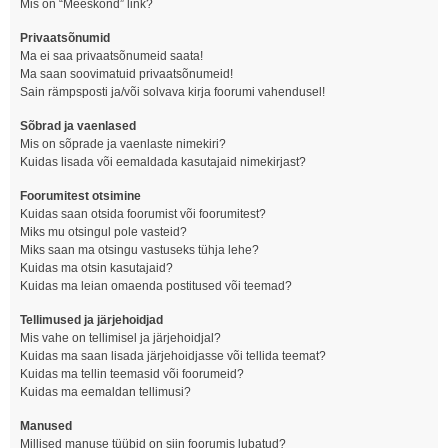
Mis on “Meeskond” link?
Privaatsõnumid
Ma ei saa privaatsõnumeid saata!
Ma saan soovimatuid privaatsõnumeid!
Sain rämpsposti ja/või solvava kirja foorumi vahendusel!
Sõbrad ja vaenlased
Mis on sõprade ja vaenlaste nimekiri?
Kuidas lisada või eemaldada kasutajaid nimekirjast?
Foorumitest otsimine
Kuidas saan otsida foorumist või foorumitest?
Miks mu otsingul pole vasteid?
Miks saan ma otsingu vastuseks tühja lehe?
Kuidas ma otsin kasutajaid?
Kuidas ma leian omaenda postitused või teemad?
Tellimused ja järjehoidjad
Mis vahe on tellimisel ja järjehoidjal?
Kuidas ma saan lisada järjehoidjasse või tellida teemat?
Kuidas ma tellin teemasid või foorumeid?
Kuidas ma eemaldan tellimusi?
Manused
Millised manuse tüübid on siin foorumis lubatud?