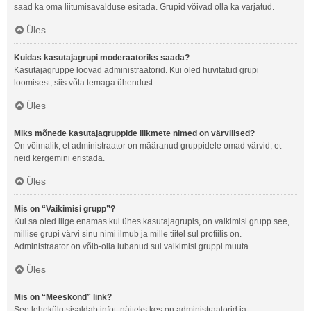
saad ka oma liitumisavalduse esitada. Grupid võivad olla ka varjatud.
Üles
Kuidas kasutajagrupi moderaatoriks saada?
Kasutajagruppe loovad administraatorid. Kui oled huvitatud grupi
loomisest, siis võta temaga ühendust.
Üles
Miks mõnede kasutajagruppide liikmete nimed on värvilised?
On võimalik, et administraator on määranud gruppidele omad värvid, et
neid kergemini eristada.
Üles
Mis on “Vaikimisi grupp”?
Kui sa oled liige enamas kui ühes kasutajagrupis, on vaikimisi grupp see,
millise grupi värvi sinu nimi ilmub ja mille tiitel sul profiilis on.
Administraator on võib-olla lubanud sul vaikimisi gruppi muuta.
Üles
Mis on “Meeskond” link?
See lehekülg sisaldab infot, näiteks kes on administraatorid ja