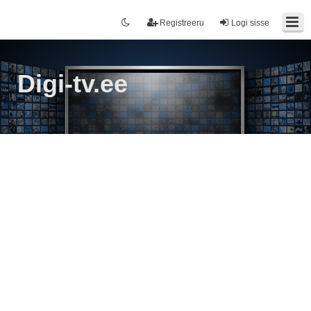
Registreeru
Logi sisse
Digi-tv.ee