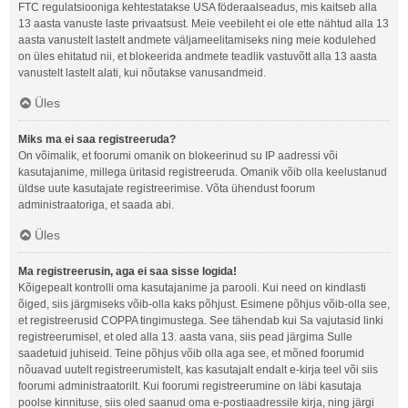
FTC regulatsiooniga kehtestatakse USA föderaalseadus, mis kaitseb alla
13 aasta vanuste laste privaatsust. Meie veebileht ei ole ette nähtud alla 13
aasta vanustelt lastelt andmete väljameelitamiseks ning meie kodulehed
on üles ehitatud nii, et blokeerida andmete teadlik vastuvõtt alla 13 aasta
vanustelt lastelt alati, kui nõutakse vanusandmeid.
Üles
Miks ma ei saa registreeruda?
On võimalik, et foorumi omanik on blokeerinud su IP aadressi või
kasutajanime, millega üritasid registreeruda. Omanik võib olla keelustanud
üldse uute kasutajate registreerimise. Võta ühendust foorum
administraatoriga, et saada abi.
Üles
Ma registreerusin, aga ei saa sisse logida!
Kõigepealt kontrolli oma kasutajanime ja parooli. Kui need on kindlasti
õiged, siis järgmiseks võib-olla kaks põhjust. Esimene põhjus võib-olla see,
et registreerusid COPPA tingimustega. See tähendab kui Sa vajutasid linki
registreerumisel, et oled alla 13. aasta vana, siis pead järgima Sulle
saadetuid juhiseid. Teine põhjus võib olla aga see, et mõned foorumid
nõuavad uutelt registreerumistelt, kas kasutajalt endalt e-kirja teel või siis
foorumi administraatorilt. Kui foorumi registreerumine on läbi kasutaja
poolse kinnituse, siis oled saanud oma e-postiaadressile kirja, ning järgi