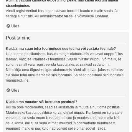
Kui ma vajutan kasutaja e-posti lingi peale, siis küsib foorum minult
sisselogimise.
Ainult registreeritud kasutajad saavad foorumi kaudu e-maile saata. Ja
sedagi ainult siis, kui administraator on selle võimaluse lubanud.
Üles
Postitamine
Kuidas ma saan teha foorumisse uue teema või vastata teemale?
Uue teema postitamiseks kasuta mingis alafoorumis vastavat nuppu "Uus
teema". Vastuse lisamiseks teemasse, vajuta "Vasta" nuppu. Võimalik, et
sul on esmalt vaja registreerida kasutajaks, et saaksid seda toimi.
Nimekirja oma õigustest igas alafoorumis näed all olevas jaluses, näiteks:
Sa saad teha uusi teemasid siin foorumis, Sa saad postitada siin foorumis
manuseid, jne.
Üles
Kuidas ma muudan või kustutan postitusi?
Kui sa pole moderaator, saad sa kustutada ja muuta ainult oma postitusi.
Muutmiseks kasuta postituse kõrval olevat nuppu. Kui keegi on su teatele
vastanud, sa seda enam kustutada ei saa ja muutes tuleb teate alla kiri
selle kohta, millal sa seda viimati muutsid. Moderaatorite muutmisest
enamasti märki ei jää, kuid nad võivad selle omal soovil lisada.