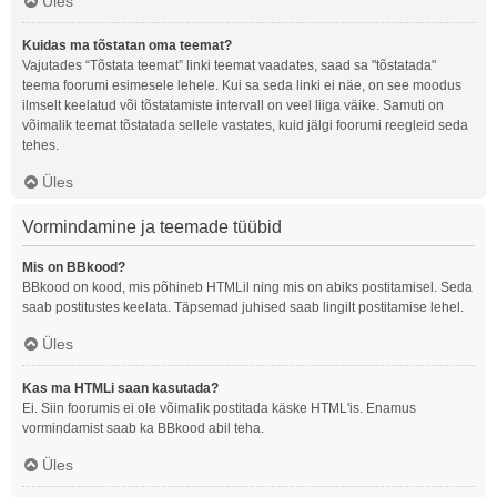
Üles
Kuidas ma tõstatan oma teemat?
Vajutades “Tõstata teemat” linki teemat vaadates, saad sa "tõstatada"
teema foorumi esimesele lehele. Kui sa seda linki ei näe, on see moodus
ilmselt keelatud või tõstatamiste intervall on veel liiga väike. Samuti on
võimalik teemat tõstatada sellele vastates, kuid jälgi foorumi reegleid seda
tehes.
Üles
Vormindamine ja teemade tüübid
Mis on BBkood?
BBkood on kood, mis põhineb HTMLil ning mis on abiks postitamisel. Seda
saab postitustes keelata. Täpsemad juhised saab lingilt postitamise lehel.
Üles
Kas ma HTMLi saan kasutada?
Ei. Siin foorumis ei ole võimalik postitada käske HTML'is. Enamus
vormindamist saab ka BBkood abil teha.
Üles