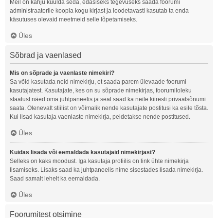
Meil on kahju kuulda seda, edasiseks tegevuseks saada foorumi
administraatorile koopia kogu kirjast ja loodetavasti kasutab ta enda
käsutuses olevaid meetmeid selle lõpetamiseks.
Üles
Sõbrad ja vaenlased
Mis on sõprade ja vaenlaste nimekiri?
Sa võid kasutada neid nimekirju, et saada parem ülevaade foorumi
kasutajatest. Kasutajate, kes on su sõprade nimekirjas, foorumiloleku
staatust näed oma juhtpaneelis ja seal saad ka neile kiiresti privaatsõnumi
saata. Olenevalt stiilist on võimalik nende kasutajate postitusi ka esile tõsta.
Kui lisad kasutaja vaenlaste nimekirja, peidetakse nende postitused.
Üles
Kuidas lisada või eemaldada kasutajaid nimekirjast?
Selleks on kaks moodust. Iga kasutaja profiilis on link ühte nimekirja
lisamiseks. Lisaks saad ka juhtpaneelis nime sisestades lisada nimekirja.
Saad samalt lehelt ka eemaldada.
Üles
Foorumitest otsimine