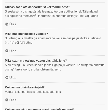
Kuidas saan otsida foorumist või foorumitest?
Sisesta sõna otsinguväljale teemas, foorumis või esilehel. Täiendatud
otsingu saad teemas või foorumis "Täiendatud otsingu" linki vajutades.
Üles
Miks mu otsingul pole vasteid?
Su otsing oli ilmselt liiga ebamäärane või sisaldas palju tihtikasutatavaid
(nt. "ja" või "ei") sõnu.
Üles
Miks saan ma otsingu vastuseks tühja lehe?
Sinu otsingul oli veebiserveri jaoks liiga palju vasteid. Kasutaja “täiendatud
otsing” funktsiooni, et olla rohkem täpsem.
Üles
Kuidas ma otsin kasutajaid?
Vajuta “Liikmed” ja siis “Leia kasutaja” linki.
Üles
Kuidas ma leian omaenda postitused või teemad?