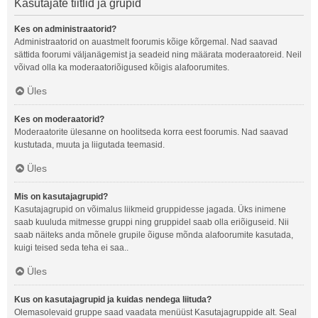
Kasutajate tiitlid ja grupid
Kes on administraatorid?
Administraatorid on auastmelt foorumis kõige kõrgemal. Nad saavad
sättida foorumi väljanägemist ja seadeid ning määrata moderaatoreid. Neil
võivad olla ka moderaatoriõigused kõigis alafoorumites.
Üles
Kes on moderaatorid?
Moderaatorite ülesanne on hoolitseda korra eest foorumis. Nad saavad
kustutada, muuta ja liigutada teemasid.
Üles
Mis on kasutajagrupid?
Kasutajagrupid on võimalus liikmeid gruppidesse jagada. Üks inimene
saab kuuluda mitmesse gruppi ning gruppidel saab olla eriõiguseid. Nii
saab näiteks anda mõnele grupile õiguse mõnda alafoorumite kasutada,
kuigi teised seda teha ei saa..
Üles
Kus on kasutajagrupid ja kuidas nendega liituda?
Olemasolevaid gruppe saad vaadata menüüst Kasutajagruppide alt. Seal