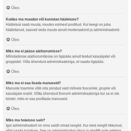
Üles
Kuidas ma muudan või kustutan hääletuse?
Hääletusi saab muuta, muutes esimest postitust. Kui keegi on juba
hääletanud, saavad seda muuta ainult moderaatorid ja administraatorid.
Üles
Miks ma ei pääse alafoorumisse?
Mõndadesse alafoorumitesse on ligipääs ainult teatud kasutajatel või
gruppidel. Võta ühendust administraatoriga, et saada ligipääs.
Üles
Miks ma ei saa lisada manuseid?
Manuste lisamine võib olla piiratud vaid mõnele foorumile, grupile või
kasutajale eraldi. Võtta ühendust foorumi administraatoriga kui sa ei ole
kindel, miks ei saa postitada manuseid.
Üles
Miks ma hoiatuse sain?
Igal administraatoril on oma saidil omad reeglid. Kui oled reeglit rikkunud,
võid saada hoiatuse. See on administraatori otsus ja phpBB pole sellega