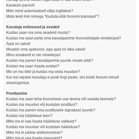
Kaotasin parooli!
Miks mind automaatselt välja logitakse?
Mida teeb link nimega “Kustuta kõik foorumi küpsised”?
Kasutaja eelistused ja seaded
Kuidas saan ma oma seadeid muuta?
Kuidas ma saan peita oma kasutajanime foorumilolijate nimekirjast?
Ajad on valed!
Muutsin oma ajatsooni, aga ajad on ikka valed!
Minu emakeelt ei ole nimekirjas!
Kuidas ma panen kasutajanime juurde omale pildi?
Kuidas ma saan lisada avatari?
Mis on mu tiitel ja kuidas ma seda muudan?
Kui ma vajutan kasutaja e-posti lingi peale, siis küsib foorum minult
sisselogimise.
Postitamine
Kuidas ma saan teha foorumisse uue teema või vastata teemale?
Kuidas ma muudan või kustutan postitusi?
Kuidas ma panen oma postitusele signatuuri juurde?
Kuidas ma hääletuse teen?
Miks ma ei saa lisada hääletuse valikuid?
Kuidas ma muudan või kustutan hääletuse?
Miks ma ei pääse alafoorumisse?
Miks ma ei saa lisada manuseid?