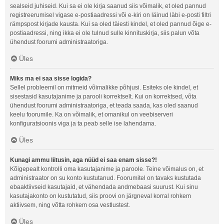
sealseid juhiseid. Kui sa ei ole kirja saanud siis võimalik, et oled pannud
registreerumisel vigase e-postiaadressi või e-kiri on läinud läbi e-posti filtri
rämpspost kirjade kausta. Kui sa oled täiesti kindel, et oled pannud õige e-
postiaadressi, ning ikka ei ole tulnud sulle kinnituskirja, siis palun võta
ühendust foorumi administraatoriga.
Üles
Miks ma ei saa sisse logida?
Sellel probleemil on mitmeid võimalikke põhjusi. Esiteks ole kindel, et
sisestasid kasutajanime ja parooli korrektselt. Kui on korrektsed, võta
ühendust foorumi administraatoriga, et teada saada, kas oled saanud
keelu foorumile. Ka on võimalik, et omanikul on veebiserveri
konfiguratsioonis viga ja ta peab selle ise lahendama.
Üles
Kunagi ammu liitusin, aga nüüd ei saa enam sisse?!
Kõigepealt kontrolli oma kasutajanime ja paroole. Teine võimalus on, et
administraator on su konto kustutanud. Foorumitel on tavaks kustutada
ebaaktiivseid kasutajaid, et vähendada andmebaasi suurust. Kui sinu
kasutajakonto on kustutatud, siis proovi on järgneval korral rohkem
aktiivsem, ning võtta rohkem osa vestlustest.
Üles