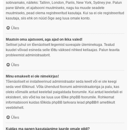
sobivamaks, näiteks: Tallinn, London, Pariis, New York, Sydney jne. Palun
pane tähele, et ajatsooni muutmiseks, nagu ka muude seadete
muutmiseks, pead olema registreeritud kasutaja. Kui sa ei ole registreeritud
kasutaja, siis ehk on nüüd õige aeg luua omale konto.
Üles
Muutsin oma ajatsooni, aga ajad on ikka valed!
Sellisel juhul on tõenäoliselt tegemist suveajale üleminekuga. Teatud
kuudel võivad esineda selle tõttu väiksed nihked kellaajas. Palun teavita
probleemist administraatorit.
Üles
Minu emakeelt ei ole nimekirjas!
Tõenäoliselt ei installeerinud administraator seda keelt või ei ole keegi
seda veel tõlkinud. Võta ühendust foorumi administraatoriga ja palu, kas
oleks võimalik antud keelefail paigaldada foorumile. Kui antud keelefaili ei
eksisteeri, siis võid ka ise luua uue tõlke phpBB foorumile. Rohkemat
informatsiooni kuidas tõlkida phpBB tarkvara leiad
phpBB
® ametlikult
veebilehelt.
Üles
Kuidas ma panen kasutajanime juurde omale pildi?