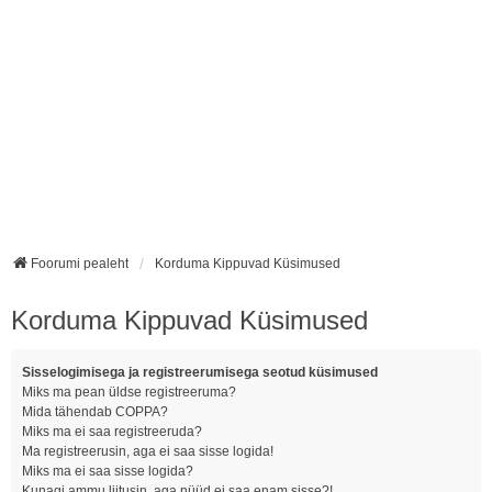
Foorumi pealeht
Korduma Kippuvad Küsimused
Korduma Kippuvad Küsimused
Sisselogimisega ja registreerumisega seotud küsimused
Miks ma pean üldse registreeruma?
Mida tähendab COPPA?
Miks ma ei saa registreeruda?
Ma registreerusin, aga ei saa sisse logida!
Miks ma ei saa sisse logida?
Kunagi ammu liitusin, aga nüüd ei saa enam sisse?!