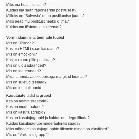
Miks ma hoiatuse sain?
Kuidas ma saan raporteerida postitusest?
Milleks on “Salvesta” nupp postitamise juures?
Miks peab mu postitust heaks kiitma?
Kuidas ma tõstatan oma teemat?
Vormindamine ja teemade tüübid
Mis on BBkood?
Kas ma HTMLi saan kasutada?
Mis on emotikoni?
Kas ma saan pilte postitada?
Mis on üldteadaanded?
Mis on teadeanded?
Mida tähendavad kleebisega märgitud teemad?
Mis on suletud teemad?
Mis on teemaikoonid
Kasutajate tiitlid ja grupid
Kes on administraatorid?
Kes on moderaatorid?
Mis on kasutajagrupid?
Kus on kasutajagrupid ja kuidas nendega liituda?
Kuidas kasutajagrupi moderaatoriks saada?
Miks mõnede kasutajagruppide liikmete nimed on värvilised?
Mis on “Vaikimisi grupp”?