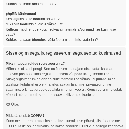
Kuidas ma leian oma manused?
phpBB küsimused
Kes kirjutas selle foorumitarkvara?
Miks siin foorumis ei ole X võimalust?
Kellega ma ühendust võtan solvava materjali ja/või juriidilise küsimuse
osas?
Kuidas ma saan ühendust võtta foorumi administraatoriga?
Sisselogimisega ja registreerumisega seotud küsimused
Miks ma pean üldse registreeruma?
Võimalik, et sa ei peagi. See on foorumi haldajate otsustada, kas nad
lasevad postitada ilma registreerimiseta või pead ikkagi looma konto.
Siiski; registreerumine annab sulle mitmeid lisa võimalusi juurde, mida
tavalistel külalistel ei ole - näiteks: avatari lisamine, privaatsõnumite
saatmine, e-kirjad, gruppidega liitumine jpm veelgi. Registreerumine võtab
kõigest mõne minuti, seega on soovituslik omale konto teha.
Üles
Mida tähendab COPPA?
Kuna me tunneme muret laste online - turvalisuse pärast, siis täidame me
1998.a. laste online turvalisuse kaitse seadust. COPPA ja sellega kaasneva