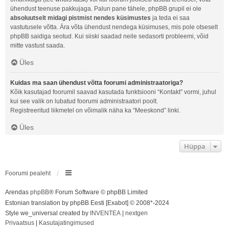
ühendust teenuse pakkujaga. Palun pane tähele, phpBB grupil ei ole
absoluutselt midagi pistmist nendes küsimustes
ja teda ei saa
vastutusele võtta. Ära võta ühendust nendega küsimuses, mis pole otseselt
phpBB saidiga seotud. Kui siiski saadad neile sedasorti probleemi, võid
mitte vastust saada.
Üles
Kuidas ma saan ühendust võtta foorumi administraatoriga?
Kõik kasutajad foorumil saavad kasutada funktsiooni “Kontakt” vormi, juhul
kui see valik on lubatud foorumi administraatori poolt.
Registreeritud liikmetel on võimalik näha ka “Meeskond” linki.
Üles
Hüppa
Foorumi pealeht
Arendas
phpBB
® Forum Software © phpBB Limited
Estonian translation by phpBB Eesti [Exabot] © 2008*-2024
Style we_universal created by
INVENTEA
|
nextgen
Privaatsus
|
Kasutajatingimused