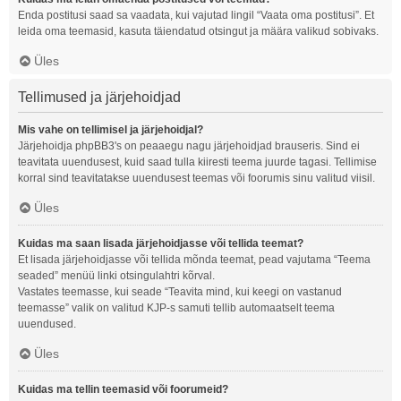
Enda postitusi saad sa vaadata, kui vajutad lingil “Vaata oma postitusi”. Et
leida oma teemasid, kasuta täiendatud otsingut ja määra valikud sobivaks.
Üles
Tellimused ja järjehoidjad
Mis vahe on tellimisel ja järjehoidjal?
Järjehoidja phpBB3's on peaaegu nagu järjehoidjad brauseris. Sind ei
teavitata uuendusest, kuid saad tulla kiiresti teema juurde tagasi. Tellimise
korral sind teavitatakse uuendusest teemas või foorumis sinu valitud viisil.
Üles
Kuidas ma saan lisada järjehoidjasse või tellida teemat?
Et lisada järjehoidjasse või tellida mõnda teemat, pead vajutama “Teema
seaded” menüü linki otsingulahtri kõrval.
Vastates teemasse, kui seade “Teavita mind, kui keegi on vastanud
teemasse” valik on valitud KJP-s samuti tellib automaatselt teema
uuendused.
Üles
Kuidas ma tellin teemasid või foorumeid?