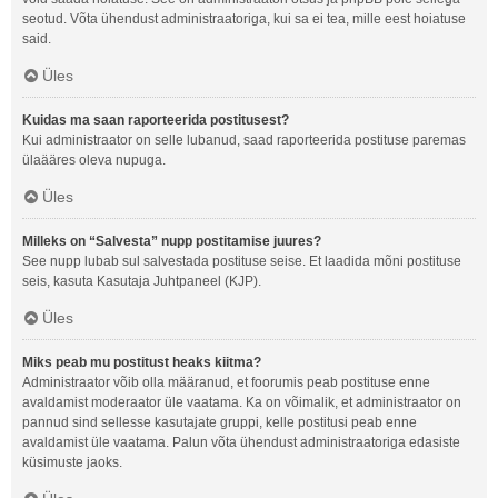
seotud. Võta ühendust administraatoriga, kui sa ei tea, mille eest hoiatuse
said.
Üles
Kuidas ma saan raporteerida postitusest?
Kui administraator on selle lubanud, saad raporteerida postituse paremas
ülaääres oleva nupuga.
Üles
Milleks on “Salvesta” nupp postitamise juures?
See nupp lubab sul salvestada postituse seise. Et laadida mõni postituse
seis, kasuta Kasutaja Juhtpaneel (KJP).
Üles
Miks peab mu postitust heaks kiitma?
Administraator võib olla määranud, et foorumis peab postituse enne
avaldamist moderaator üle vaatama. Ka on võimalik, et administraator on
pannud sind sellesse kasutajate gruppi, kelle postitusi peab enne
avaldamist üle vaatama. Palun võta ühendust administraatoriga edasiste
küsimuste jaoks.