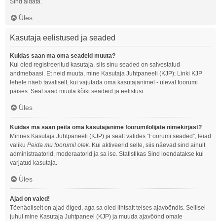
Sind aidata.
Üles
Kasutaja eelistused ja seaded
Kuidas saan ma oma seadeid muuta?
Kui oled registreeritud kasutaja, siis sinu seaded on salvestatud
andmebaasi. Et neid muuta, mine Kasutaja Juhtpaneeli (KJP); Linki KJP
lehele näeb tavaliselt, kui vajutada oma kasutajanimel - üleval foorumi
päises. Seal saad muuta kõiki seadeid ja eelistusi.
Üles
Kuidas ma saan peita oma kasutajanime foorumilolijate nimekirjast?
Minnes Kasutaja Juhtpaneeli (KJP) ja sealt valides “Foorumi seaded”, leiad
valiku
Peida mu foorumil olek
. Kui aktiveerid selle, siis näevad sind ainult
administraatorid, moderaatorid ja sa ise. Statistikas Sind loendatakse kui
varjatud kasutaja.
Üles
Ajad on valed!
Tõenäoliselt on ajad õiged, aga sa oled lihtsalt teises ajavööndis. Sellisel
juhul mine Kasutaja Juhtpaneel (KJP) ja muuda ajavöönd omale