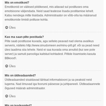
Mis on emotikoni?
Emotikonid on väiksed pildikesed, mis aitavad sul postituses oma
emotsioone väljendada. Neid saad teatesse lisada postitamise lehelt.
Katsu nendega mitte liialdada. Administraator on võib-olla ka määranud
emotikonide limiidi potituse kohta.
Üles
Kas ma saan pilte postitada?
Pilte saab postitusse kuvada, aga selleks peavad nad olema avalikus
serveris, näiteks http://www.sinudomeen.ee/minu-pilt.gif. või sa pead need
üles laadima siia lehele. Neid ei saa kuvada oma arvutist (kui see pole
server) ja samuti parooliga kaitstud kohtadest. Piltide lisamiseks kasuta
BBkood'i.
Üles
Mis on üldteadaanded?
Üldteadaanded sisaldavad tähtsat informatsiooni ja sa peaksid neid
lugema. Nad ilmuvad iga foorumi päisesse ja juhtpaneeli. Üldteadaannete
õigused määrab administraator.
Üles
Mis on teadeanded?