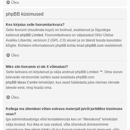
Üles
phpBB küsimused
Kes kirjutas selle foorumitarkvara?
Selle foorumi (muutmata kujul) on tootnud, avaldanud ja õigustega
kaitsnud
phpBB Limited
. Foorumitarkvara on väljalastud GNU Üldise
Avaliku Litsentsi, versioon 2 (GPL-2.0) alusel ja on täiesti tasuta kasutatav
kõigile. Rohkem informatsiooni phpBB kohta leiad
phpBB.com
veebilehelt.
Üles
Miks siin foorumis ei ole X võimalust?
Selle tarkvara on kirjutanud ja välja andnud phpBB Limited ™. Oma soove
tulevaste versioonide suhtes saad avaldada phpBB.com
phpBB Ideas Centre
leheküljel, kus saad hääletada juba olemas olevate
ideede eest, ning lisada oma.
Üles
Kellega ma ühendust võtan solvava materjali ja/või juriidilise küsimuse
osas?
Iga administraatoriga võid kontakteeruda kes on “Meeskond” leheküljel
välja toodud. Kui ikka ei saa vastust, võta ühendust domeeninime
omanikuga (tee
whois käsk
) või kui foorum jookseb tasuta teenusel, võta