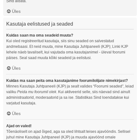
Sind aidata.
Üles
Kasutaja eelistused ja seaded
Kuidas saan ma oma seadeid muuta?
Kui oled registreeritud kasutaja, siis sinu seaded on salvestatud
andmebaasi. Et neid muuta, mine Kasutaja Juhtpaneeli (KJP); Linki KJP
lehele näeb tavaliselt, kui vajutada oma kasutajanimel - üleval foorumi
päises. Seal saad muuta kõiki seadeid ja eelistusi.
Üles
Kuidas ma saan peita oma kasutajanime foorumilolijate nimekirjast?
Minnes Kasutaja Juhtpaneeli (KJP) ja sealt valides “Foorumi seaded”, leiad
valiku
Peida mu foorumil olek
. Kui aktiveerid selle, siis näevad sind ainult
administraatorid, moderaatorid ja sa ise. Statistikas Sind loendatakse kui
varjatud kasutaja.
Üles
Ajad on valed!
Tõenäoliselt on ajad õiged, aga sa oled lihtsalt teises ajavööndis. Sellisel
juhul mine Kasutaja Juhtpaneel (KJP) ja muuda ajavöönd omale