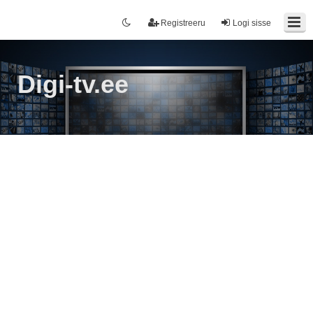
Registreeru
Logi sisse
Digi-tv.ee