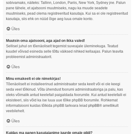
sobivamaks, näiteks: Tallinn, London, Pariis, New York, Sydney jne. Palun
pane tähele, et ajatsooni muutmiseks, nagu ka muude seadete
muutmiseks, pead olema registreeritud kasutaja. Kui sa ei ole registreeritud
kasutaja, siis ehk on nüüd õige aeg luua omale konto.
Üles
Muutsin oma ajatsooni, aga ajad on ikka valed!
Sellisel juhul on tõenäoliselt tegemist suveajale üleminekuga. Teatud
kuudel võivad esineda selle tõttu väiksed nihked kellaajas. Palun teavita
probleemist administraatorit.
Üles
Minu emakeelt ei ole nimekirjas!
Tõenäoliselt ei installeerinud administraator seda keelt või ei ole keegi
seda veel tõlkinud. Võta ühendust foorumi administraatoriga ja palu, kas
oleks võimalik antud keelefail paigaldada foorumile. Kui antud keelefaili ei
eksisteeri, siis võid ka ise luua uue tõlke phpBB foorumile. Rohkemat
informatsiooni kuidas tõlkida phpBB tarkvara leiad
phpBB
® ametlikult
veebilehelt.
Üles
Kuidas ma panen kasutajanime juurde omale pildi?