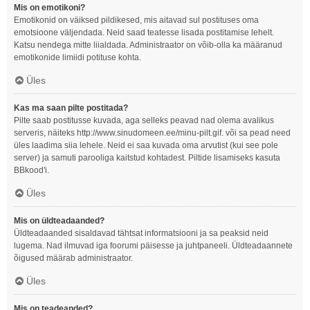
Mis on emotikoni?
Emotikonid on väiksed pildikesed, mis aitavad sul postituses oma
emotsioone väljendada. Neid saad teatesse lisada postitamise lehelt.
Katsu nendega mitte liialdada. Administraator on võib-olla ka määranud
emotikonide limiidi potituse kohta.
Üles
Kas ma saan pilte postitada?
Pilte saab postitusse kuvada, aga selleks peavad nad olema avalikus
serveris, näiteks http://www.sinudomeen.ee/minu-pilt.gif. või sa pead need
üles laadima siia lehele. Neid ei saa kuvada oma arvutist (kui see pole
server) ja samuti parooliga kaitstud kohtadest. Piltide lisamiseks kasuta
BBkood'i.
Üles
Mis on üldteadaanded?
Üldteadaanded sisaldavad tähtsat informatsiooni ja sa peaksid neid
lugema. Nad ilmuvad iga foorumi päisesse ja juhtpaneeli. Üldteadaannete
õigused määrab administraator.
Üles
Mis on teadeanded?