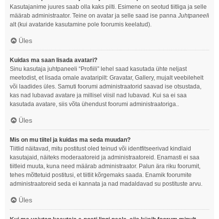
Kasutajanime juures saab olla kaks pilti. Esimene on seotud tiitliga ja selle
määrab administraator. Teine on avatar ja selle saad ise panna
Juhtpaneel
i
alt (kui avataride kasutamine pole foorumis keelatud).
Üles
Kuidas ma saan lisada avatari?
Sinu kasutaja juhtpaneeli “Profiili” lehel saad kasutada ühte neljast
meetodist, et lisada omale avataripilt: Gravatar, Gallery, mujalt veebilehelt
või laadides üles. Samuti foorumi administraatorid saavad ise otsustada,
kas nad lubavad avatare ja millisel viisil nad lubavad. Kui sa ei saa
kasutada avatare, siis võta ühendust foorumi administraatoriga..
Üles
Mis on mu tiitel ja kuidas ma seda muudan?
Tiitlid näitavad, mitu postitust oled teinud või identfitseerivad kindlaid
kasutajaid, näiteks moderaatoreid ja administraatoreid. Enamasti ei saa
tiitleid muuta, kuna need määrab administraator. Palun ära riku foorumit,
tehes mõttetuid postitusi, et tiitlit kõrgemaks saada. Enamik foorumite
administraatoreid seda ei kannata ja nad madaldavad su postituste arvu.
Üles