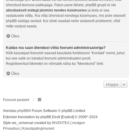
ühendust teenuse pakkujaga. Palun pane tähele, phpBB grupil ei ole
absoluutselt midagi pistmist nendes küsimustes
ja teda ei saa
vastutusele võtta. Ära võta ühendust nendega küsimuses, mis pole otseselt
phpBB saidiga seotud. Kui siiski saadad neile sedasorti probleemi, võid
mitte vastust saada.
Üles
Kuidas ma saan ühendust võtta foorumi administraatoriga?
Kõik kasutajad foorumil saavad kasutada funktsiooni “Kontakt” vormi, juhul
kui see valik on lubatud foorumi administraatori poolt.
Registreeritud liikmetel on võimalik näha ka “Meeskond” linki.
Üles
Hüppa
Foorumi pealeht
Arendas
phpBB
® Forum Software © phpBB Limited
Estonian translation by phpBB Eesti [Exabot] © 2008*-2024
Style we_universal created by
INVENTEA
|
nextgen
Privaatsus
|
Kasutajatingimused