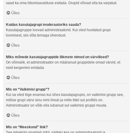
saad ka oma liitumisavalduse esitada. Grupid võivad olla ka varjatud.
Üles
Kuidas kasutajagrupi moderaatoriks saada?
Kasutajagruppe loovad administraatorid. Kui oled huvitatud grupi
loomisest, siis võta temaga ühendust.
Üles
Miks mõnede kasutajagruppide liikmete nimed on värvilised?
On võimalik, et administraator on määranud gruppidele omad värvid, et
neid kergemini eristada.
Üles
Mis on “Vaikimisi grupp”?
Kui sa oled liige enamas kui ühes kasutajagrupis, on vaikimisi grupp see,
millise grupi värvi sinu nimi ilmub ja mille tiitel sul profiilis on.
Administraator on võib-olla lubanud sul vaikimisi gruppi muuta.
Üles
Mis on “Meeskond” link?
See lehekülg sisaldab infot, näiteks kes on administraatorid ja