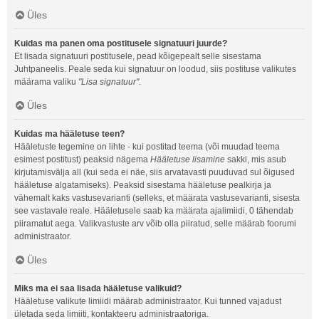
Üles
Kuidas ma panen oma postitusele signatuuri juurde?
Et lisada signatuuri postitusele, pead kõigepealt selle sisestama
Juhtpaneelis. Peale seda kui signatuur on loodud, siis postituse valikutes
määrama valiku
"Lisa signatuur"
.
Üles
Kuidas ma hääletuse teen?
Hääletuste tegemine on lihte - kui postitad teema (või muudad teema
esimest postitust) peaksid nägema
Hääletuse lisamine
sakki, mis asub
kirjutamisvälja all (kui seda ei näe, siis arvatavasti puuduvad sul õigused
hääletuse algatamiseks). Peaksid sisestama hääletuse pealkirja ja
vähemalt kaks vastusevarianti (selleks, et määrata vastusevarianti, sisesta
see vastavale reale. Hääletusele saab ka määrata ajalimiidi, 0 tähendab
piiramatut aega. Valikvastuste arv võib olla piiratud, selle määrab foorumi
administraator.
Üles
Miks ma ei saa lisada hääletuse valikuid?
Hääletuse valikute limiidi määrab administraator. Kui tunned vajadust
ületada seda limiiti, kontakteeru administraatoriga.