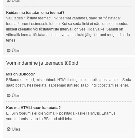
Üles
Kuidas ma tõstatan oma teemat?
Vajutades “Tõstata teemat” linki teemat vaadates, saad sa "tõstatada"
teema foorumi esimesele lehele. Kui sa seda linki ei näe, on see moodus
ilmselt keelatud või tõstatamiste intervall on veel liiga väike. Samuti on
võimalik teemat tõstatada sellele vastates, kuid jälgi foorumi reegleid seda
tehes.
Üles
Vormindamine ja teemade tüübid
Mis on BBkood?
BBkood on kood, mis põhineb HTMLil ning mis on abiks postitamisel. Seda
saab postitustes keelata. Täpsemad juhised saab lingilt postitamise lehel.
Üles
Kas ma HTMLi saan kasutada?
Ei. Siin foorumis ei ole võimalik postitada käske HTML'is. Enamus
vormindamist saab ka BBkood abil teha.
Üles