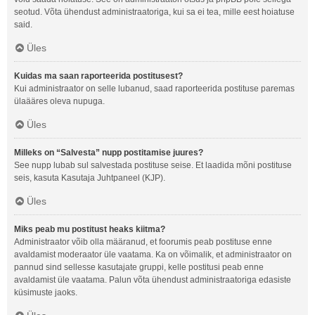
seotud. Võta ühendust administraatoriga, kui sa ei tea, mille eest hoiatuse
said.
Üles
Kuidas ma saan raporteerida postitusest?
Kui administraator on selle lubanud, saad raporteerida postituse paremas
ülaääres oleva nupuga.
Üles
Milleks on “Salvesta” nupp postitamise juures?
See nupp lubab sul salvestada postituse seise. Et laadida mõni postituse
seis, kasuta Kasutaja Juhtpaneel (KJP).
Üles
Miks peab mu postitust heaks kiitma?
Administraator võib olla määranud, et foorumis peab postituse enne
avaldamist moderaator üle vaatama. Ka on võimalik, et administraator on
pannud sind sellesse kasutajate gruppi, kelle postitusi peab enne
avaldamist üle vaatama. Palun võta ühendust administraatoriga edasiste
küsimuste jaoks.