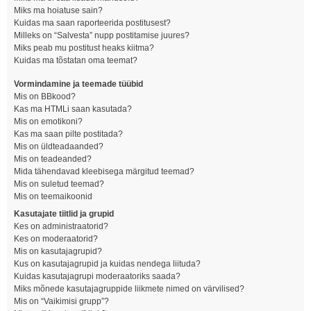
Miks ma hoiatuse sain?
Kuidas ma saan raporteerida postitusest?
Milleks on “Salvesta” nupp postitamise juures?
Miks peab mu postitust heaks kiitma?
Kuidas ma tõstatan oma teemat?
Vormindamine ja teemade tüübid
Mis on BBkood?
Kas ma HTMLi saan kasutada?
Mis on emotikoni?
Kas ma saan pilte postitada?
Mis on üldteadaanded?
Mis on teadeanded?
Mida tähendavad kleebisega märgitud teemad?
Mis on suletud teemad?
Mis on teemaikoonid
Kasutajate tiitlid ja grupid
Kes on administraatorid?
Kes on moderaatorid?
Mis on kasutajagrupid?
Kus on kasutajagrupid ja kuidas nendega liituda?
Kuidas kasutajagrupi moderaatoriks saada?
Miks mõnede kasutajagruppide liikmete nimed on värvilised?
Mis on “Vaikimisi grupp”?