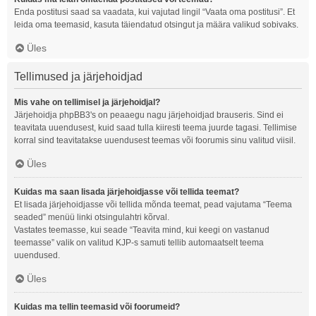
Enda postitusi saad sa vaadata, kui vajutad lingil “Vaata oma postitusi”. Et
leida oma teemasid, kasuta täiendatud otsingut ja määra valikud sobivaks.
Üles
Tellimused ja järjehoidjad
Mis vahe on tellimisel ja järjehoidjal?
Järjehoidja phpBB3's on peaaegu nagu järjehoidjad brauseris. Sind ei
teavitata uuendusest, kuid saad tulla kiiresti teema juurde tagasi. Tellimise
korral sind teavitatakse uuendusest teemas või foorumis sinu valitud viisil.
Üles
Kuidas ma saan lisada järjehoidjasse või tellida teemat?
Et lisada järjehoidjasse või tellida mõnda teemat, pead vajutama “Teema
seaded” menüü linki otsingulahtri kõrval.
Vastates teemasse, kui seade “Teavita mind, kui keegi on vastanud
teemasse” valik on valitud KJP-s samuti tellib automaatselt teema
uuendused.
Üles
Kuidas ma tellin teemasid või foorumeid?