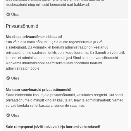
moderaatorid ning milliseid foorumeid nad haldavad.
Üles
Privaatsõnumid
Ma ei saa privaatsõnumeid saata!
Siin võib olla kolm põhjust; 1.) Sa ei ole registreerunud ja / või
sisseloginud. 2.) Võimalik, et foorumi administraator on keelanud
privaatsõnumite saatmise funktsiooni kogu foorumis. 3.) Samuti on võimalik
ka see, et administraator on keelanud just Sinul saata privaatsõnumeid.
Rohkema informatsiooni saamiseks tuleks pöörduda foorumi
administraatori poole.
Üles
Ma saan soovimatuid privaatsõnumeid!
Saad blokeerida kasutajaid privaatsõnumid, kasutades reegleid. Kui saad
privaatsõnumeid mingilt kindlalt kasutajalt, teavita administraatorit; Nemad
võivad keelata sellel kasutajal sõnumite saatmise.
Üles
Sain rämpsposti ja/või solvava kirja foorumi vahendusel!