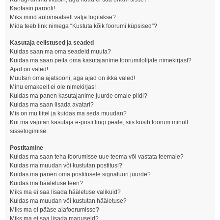
Kaotasin parooli!
Miks mind automaatselt välja logitakse?
Mida teeb link nimega “Kustuta kõik foorumi küpsised”?
Kasutaja eelistused ja seaded
Kuidas saan ma oma seadeid muuta?
Kuidas ma saan peita oma kasutajanime foorumilolijate nimekirjast?
Ajad on valed!
Muutsin oma ajatsooni, aga ajad on ikka valed!
Minu emakeelt ei ole nimekirjas!
Kuidas ma panen kasutajanime juurde omale pildi?
Kuidas ma saan lisada avatari?
Mis on mu tiitel ja kuidas ma seda muudan?
Kui ma vajutan kasutaja e-posti lingi peale, siis küsib foorum minult
sisselogimise.
Postitamine
Kuidas ma saan teha foorumisse uue teema või vastata teemale?
Kuidas ma muudan või kustutan postitusi?
Kuidas ma panen oma postitusele signatuuri juurde?
Kuidas ma hääletuse teen?
Miks ma ei saa lisada hääletuse valikuid?
Kuidas ma muudan või kustutan hääletuse?
Miks ma ei pääse alafoorumisse?
Miks ma ei saa lisada manuseid?