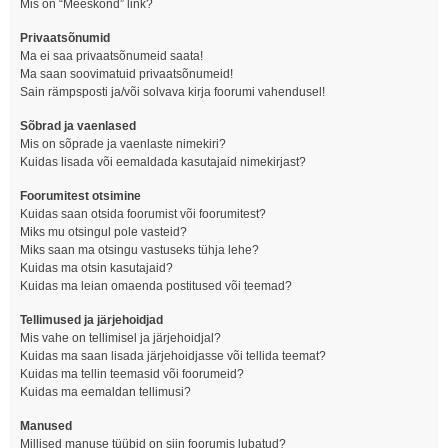
Mis on “Meeskond” link?
Privaatsõnumid
Ma ei saa privaatsõnumeid saata!
Ma saan soovimatuid privaatsõnumeid!
Sain rämpsposti ja/või solvava kirja foorumi vahendusel!
Sõbrad ja vaenlased
Mis on sõprade ja vaenlaste nimekiri?
Kuidas lisada või eemaldada kasutajaid nimekirjast?
Foorumitest otsimine
Kuidas saan otsida foorumist või foorumitest?
Miks mu otsingul pole vasteid?
Miks saan ma otsingu vastuseks tühja lehe?
Kuidas ma otsin kasutajaid?
Kuidas ma leian omaenda postitused või teemad?
Tellimused ja järjehoidjad
Mis vahe on tellimisel ja järjehoidjal?
Kuidas ma saan lisada järjehoidjasse või tellida teemat?
Kuidas ma tellin teemasid või foorumeid?
Kuidas ma eemaldan tellimusi?
Manused
Millised manuse tüübid on siin foorumis lubatud?