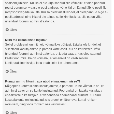
sealseid juhiseid. Kui sa ei ole kirja saanud siis võimalik, et oled pannud
registreerumisel vigase e-postiaadressi või e-kiri on läinud läbi e-posti filtri
rämpspost kirjade kausta. Kui sa oled täiesti kindel, et oled pannud õige e-
postiaadressi, ning ikka ei ole tulnud sulle kinnituskirja, siis palun võta
ühendust foorumi administraatoriga.
Üles
Miks ma ei saa sisse logida?
Sellel probleemil on mitmeid võimalikke põhjusi. Esiteks ole kindel, et
sisestasid kasutajanime ja parooli korrektselt. Kui on korrektsed, võta
ühendust foorumi administraatoriga, et teada saada, kas oled saanud
keelu foorumile. Ka on võimalik, et omanikul on veebiserveri
konfiguratsioonis viga ja ta peab selle ise lahendama.
Üles
Kunagi ammu liitusin, aga nüüd ei saa enam sisse?!
Kõigepealt kontrolli oma kasutajanime ja paroole. Teine võimalus on, et
administraator on su konto kustutanud. Foorumitel on tavaks kustutada
ebaaktiivseid kasutajaid, et vähendada andmebaasi suurust. Kui sinu
kasutajakonto on kustutatud, siis proovi on järgneval korral rohkem
aktiivsem, ning võtta rohkem osa vestlustest.
Üles