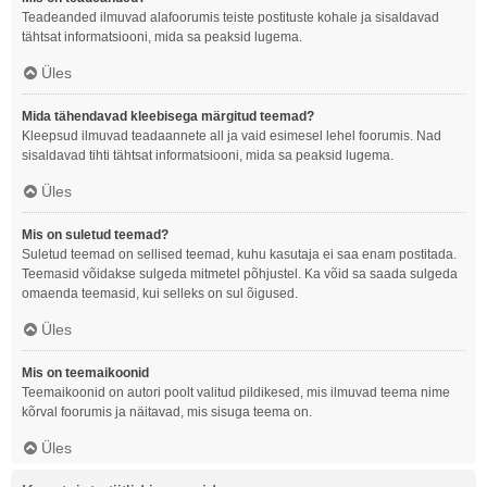
Teadeanded ilmuvad alafoorumis teiste postituste kohale ja sisaldavad
tähtsat informatsiooni, mida sa peaksid lugema.
Üles
Mida tähendavad kleebisega märgitud teemad?
Kleepsud ilmuvad teadaannete all ja vaid esimesel lehel foorumis. Nad
sisaldavad tihti tähtsat informatsiooni, mida sa peaksid lugema.
Üles
Mis on suletud teemad?
Suletud teemad on sellised teemad, kuhu kasutaja ei saa enam postitada.
Teemasid võidakse sulgeda mitmetel põhjustel. Ka võid sa saada sulgeda
omaenda teemasid, kui selleks on sul õigused.
Üles
Mis on teemaikoonid
Teemaikoonid on autori poolt valitud pildikesed, mis ilmuvad teema nime
kõrval foorumis ja näitavad, mis sisuga teema on.
Üles