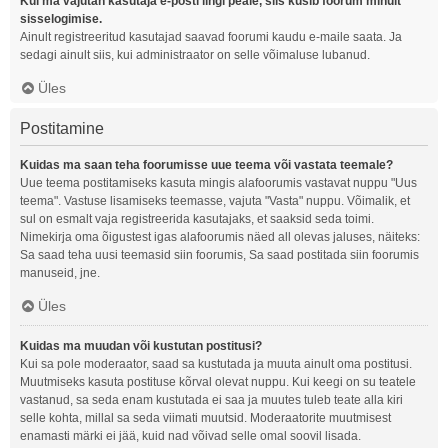
Kui ma vajutan kasutaja e-posti lingi peale, siis küsib foorum minult
sisselogimise.
Ainult registreeritud kasutajad saavad foorumi kaudu e-maile saata. Ja
sedagi ainult siis, kui administraator on selle võimaluse lubanud.
Üles
Postitamine
Kuidas ma saan teha foorumisse uue teema või vastata teemale?
Uue teema postitamiseks kasuta mingis alafoorumis vastavat nuppu "Uus
teema". Vastuse lisamiseks teemasse, vajuta "Vasta" nuppu. Võimalik, et
sul on esmalt vaja registreerida kasutajaks, et saaksid seda toimi.
Nimekirja oma õigustest igas alafoorumis näed all olevas jaluses, näiteks:
Sa saad teha uusi teemasid siin foorumis, Sa saad postitada siin foorumis
manuseid, jne.
Üles
Kuidas ma muudan või kustutan postitusi?
Kui sa pole moderaator, saad sa kustutada ja muuta ainult oma postitusi.
Muutmiseks kasuta postituse kõrval olevat nuppu. Kui keegi on su teatele
vastanud, sa seda enam kustutada ei saa ja muutes tuleb teate alla kiri
selle kohta, millal sa seda viimati muutsid. Moderaatorite muutmisest
enamasti märki ei jää, kuid nad võivad selle omal soovil lisada.