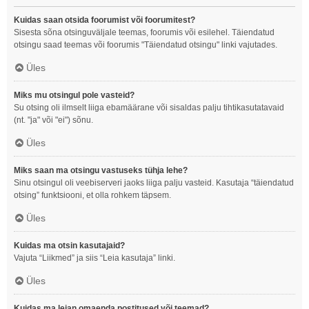
Kuidas saan otsida foorumist või foorumitest?
Sisesta sõna otsinguväljale teemas, foorumis või esilehel. Täiendatud
otsingu saad teemas või foorumis "Täiendatud otsingu" linki vajutades.
Üles
Miks mu otsingul pole vasteid?
Su otsing oli ilmselt liiga ebamäärane või sisaldas palju tihtikasutatavaid
(nt. "ja" või "ei") sõnu.
Üles
Miks saan ma otsingu vastuseks tühja lehe?
Sinu otsingul oli veebiserveri jaoks liiga palju vasteid. Kasutaja “täiendatud
otsing” funktsiooni, et olla rohkem täpsem.
Üles
Kuidas ma otsin kasutajaid?
Vajuta “Liikmed” ja siis “Leia kasutaja” linki.
Üles
Kuidas ma leian omaenda postitused või teemad?