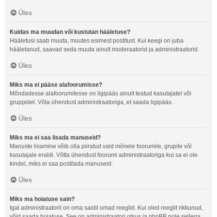
Üles
Kuidas ma muudan või kustutan hääletuse?
Hääletusi saab muuta, muutes esimest postitust. Kui keegi on juba
hääletanud, saavad seda muuta ainult moderaatorid ja administraatorid.
Üles
Miks ma ei pääse alafoorumisse?
Mõndadesse alafoorumitesse on ligipääs ainult teatud kasutajatel või
gruppidel. Võta ühendust administraatoriga, et saada ligipääs.
Üles
Miks ma ei saa lisada manuseid?
Manuste lisamine võib olla piiratud vaid mõnele foorumile, grupile või
kasutajale eraldi. Võtta ühendust foorumi administraatoriga kui sa ei ole
kindel, miks ei saa postitada manuseid.
Üles
Miks ma hoiatuse sain?
Igal administraatoril on oma saidil omad reeglid. Kui oled reeglit rikkunud,
võid saada hoiatuse. See on administraatori otsus ja phpBB pole sellega