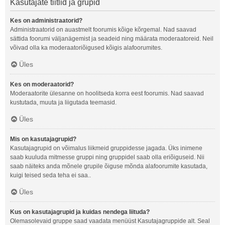
Kasutajate tiitlid ja grupid
Kes on administraatorid?
Administraatorid on auastmelt foorumis kõige kõrgemal. Nad saavad
sättida foorumi väljanägemist ja seadeid ning määrata moderaatoreid. Neil
võivad olla ka moderaatoriõigused kõigis alafoorumites.
Üles
Kes on moderaatorid?
Moderaatorite ülesanne on hoolitseda korra eest foorumis. Nad saavad
kustutada, muuta ja liigutada teemasid.
Üles
Mis on kasutajagrupid?
Kasutajagrupid on võimalus liikmeid gruppidesse jagada. Üks inimene
saab kuuluda mitmesse gruppi ning gruppidel saab olla eriõiguseid. Nii
saab näiteks anda mõnele grupile õiguse mõnda alafoorumite kasutada,
kuigi teised seda teha ei saa..
Üles
Kus on kasutajagrupid ja kuidas nendega liituda?
Olemasolevaid gruppe saad vaadata menüüst Kasutajagruppide alt. Seal