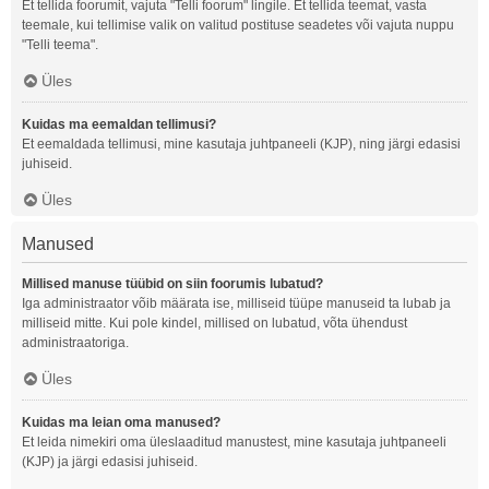
Et tellida foorumit, vajuta "Telli foorum" lingile. Et tellida teemat, vasta
teemale, kui tellimise valik on valitud postituse seadetes või vajuta nuppu
"Telli teema".
Üles
Kuidas ma eemaldan tellimusi?
Et eemaldada tellimusi, mine kasutaja juhtpaneeli (KJP), ning järgi edasisi
juhiseid.
Üles
Manused
Millised manuse tüübid on siin foorumis lubatud?
Iga administraator võib määrata ise, milliseid tüüpe manuseid ta lubab ja
milliseid mitte. Kui pole kindel, millised on lubatud, võta ühendust
administraatoriga.
Üles
Kuidas ma leian oma manused?
Et leida nimekiri oma üleslaaditud manustest, mine kasutaja juhtpaneeli
(KJP) ja järgi edasisi juhiseid.