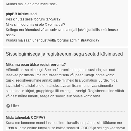
Kuidas ma leian oma manused?
phpBB küsimused
Kes kirjutas selle foorumitarkvara?
Miks siin foorumis ei ole X võimalust?
Kellega ma ühendust võtan solvava materjali ja/või juriidilise küsimuse
osas?
Kuidas ma saan ühendust võtta foorumi administraatoriga?
Sisselogimisega ja registreerumisega seotud küsimused
Miks ma pean üldse registreeruma?
Võimalik, et sa ei peagi. See on foorumi haldajate otsustada, kas nad
lasevad postitada ilma registreerimiseta või pead ikkagi looma konto.
Siiski; registreerumine annab sulle mitmeid lisa võimalusi juurde, mida
tavalistel külalistel ei ole - näiteks: avatari lisamine, privaatsõnumite
saatmine, e-kirjad, gruppidega liitumine jpm veelgi. Registreerumine võtab
kõigest mõne minuti, seega on soovituslik omale konto teha.
Üles
Mida tähendab COPPA?
Kuna me tunneme muret laste online - turvalisuse pärast, siis täidame me
1998.a. laste online turvalisuse kaitse seadust. COPPA ja sellega kaasneva