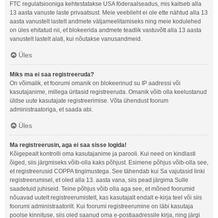
FTC regulatsiooniga kehtestatakse USA föderaalseadus, mis kaitseb alla
13 aasta vanuste laste privaatsust. Meie veebileht ei ole ette nähtud alla 13
aasta vanustelt lastelt andmete väljameelitamiseks ning meie kodulehed
on üles ehitatud nii, et blokeerida andmete teadlik vastuvõtt alla 13 aasta
vanustelt lastelt alati, kui nõutakse vanusandmeid.
Üles
Miks ma ei saa registreeruda?
On võimalik, et foorumi omanik on blokeerinud su IP aadressi või
kasutajanime, millega üritasid registreeruda. Omanik võib olla keelustanud
üldse uute kasutajate registreerimise. Võta ühendust foorum
administraatoriga, et saada abi.
Üles
Ma registreerusin, aga ei saa sisse logida!
Kõigepealt kontrolli oma kasutajanime ja parooli. Kui need on kindlasti
õiged, siis järgmiseks võib-olla kaks põhjust. Esimene põhjus võib-olla see,
et registreerusid COPPA tingimustega. See tähendab kui Sa vajutasid linki
registreerumisel, et oled alla 13. aasta vana, siis pead järgima Sulle
saadetuid juhiseid. Teine põhjus võib olla aga see, et mõned foorumid
nõuavad uutelt registreerumistelt, kas kasutajalt endalt e-kirja teel või siis
foorumi administraatorilt. Kui foorumi registreerumine on läbi kasutaja
poolse kinnituse, siis oled saanud oma e-postiaadressile kirja, ning järgi