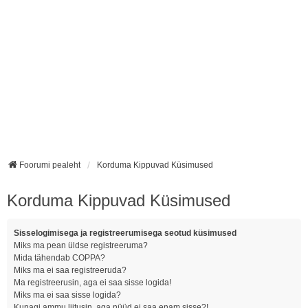
Foorumi pealeht
Korduma Kippuvad Küsimused
Korduma Kippuvad Küsimused
Sisselogimisega ja registreerumisega seotud küsimused
Miks ma pean üldse registreeruma?
Mida tähendab COPPA?
Miks ma ei saa registreeruda?
Ma registreerusin, aga ei saa sisse logida!
Miks ma ei saa sisse logida?
Kunagi ammu liitusin, aga nüüd ei saa enam sisse?!