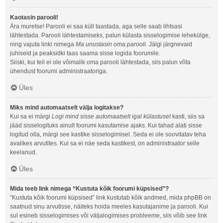
Kaotasin parooli!
Ära muretse! Parooli ei saa küll taastada, aga selle saab lihtsasi
lähtestada. Parooli lähtestamiseks, palun külasta sisselogimise lehekülge,
ning vajuta linki nimega
Ma unustasin oma parooli
. Jälgi järgnevaid
juhiseid ja peaksidki taas saama sisse logida foorumile.
Siiski, kui teil ei ole võimalik oma parooli lähtestada, siis palun võta
ühendust foorumi administraatoriga.
Üles
Miks mind automaatselt välja logitakse?
Kui sa ei märgi
Logi mind sisse automaatselt igal külastusel
kasti, siis sa
jääd sisselogituks ainult foorumi kasutamise ajaks. Kui tahad alati sisse
logitud olla, märgi see kastike sisselogimisel. Seda ei ole soovitatav teha
avalikes arvutites. Kui sa ei näe seda kastikest, on administraator selle
keelanud.
Üles
Mida teeb link nimega “Kustuta kõik foorumi küpsised”?
“Kustuta kõik foorumi küpsised” link kustutab kõik andmed, mida phpBB on
saatnud sinu arvutisse, näiteks hoida meeles kasutajanime ja parooli. Kui
sul esineb sisselogimises või väljalogimises probleeme, siis võib see link