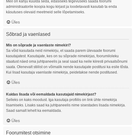
Meil on kahju kuulda seda, edasiseks tegevuseks saada foorumi
administraatorile koopia kogu kirjast ja loodetavasti kasutab ta enda
käsutuses olevaid meetmeid selle lõpetamiseks.
Üles
Sõbrad ja vaenlased
Mis on sõprade ja vaenlaste nimekiri?
Sa võid kasutada neid nimekirju, et saada parem ülevaade foorumi
kasutajatest. Kasutajate, kes on su sõprade nimekirjas, foorumiloleku
staatust näed oma juhtpaneelis ja seal saad ka neile kiiresti privaatsõnumi
saata. Olenevalt stiilist on võimalik nende kasutajate postitusi ka esile tõsta.
Kui lisad kasutaja vaenlaste nimekirja, peidetakse nende postitused.
Üles
Kuidas lisada või eemaldada kasutajaid nimekirjast?
Selleks on kaks moodust. Iga kasutaja profiilis on link ühte nimekirja
lisamiseks. Lisaks saad ka juhtpaneelis nime sisestades lisada nimekirja.
Saad samalt lehelt ka eemaldada.
Üles
Foorumitest otsimine