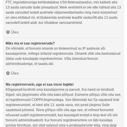
FTC regulatsiooniga kehtestatakse USA föderaalseadus, mis kaitseb alla
13 aasta vanuste laste privaatsust. Meie veebileht ei ole ette nähtud alla 13
aasta vanustelt lastelt andmete väljameelitamiseks ning meie kodulehed
on üles ehitatud nii, et blokeerida andmete teadlik vastuvõtt alla 13 aasta
vanustelt lastelt alati, kui nõutakse vanusandmeid.
Üles
Miks ma ei saa registreeruda?
On võimalik, et foorumi omanik on blokeerinud su IP aadressi või
kasutajanime, millega üritasid registreeruda. Omanik võib olla keelustanud
üldse uute kasutajate registreerimise. Võta ühendust foorum
administraatoriga, et saada abi.
Üles
Ma registreerusin, aga ei saa sisse logida!
Kõigepealt kontrolli oma kasutajanime ja parooli. Kui need on kindlasti
õiged, siis järgmiseks võib-olla kaks põhjust. Esimene põhjus võib-olla see,
et registreerusid COPPA tingimustega. See tähendab kui Sa vajutasid linki
registreerumisel, et oled alla 13. aasta vana, siis pead järgima Sulle
saadetuid juhiseid. Teine põhjus võib olla aga see, et mõned foorumid
nõuavad uutelt registreerumistelt, kas kasutajalt endalt e-kirja teel või siis
foorumi administraatorilt. Kui foorumi registreerumine on läbi kasutaja
poolse kinnituse, siis oled saanud oma e-postiaadressile kirja, ning järgi