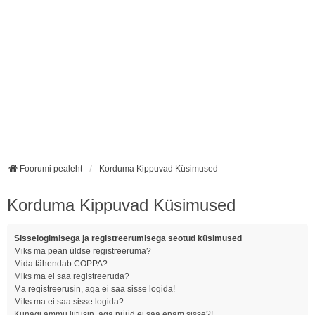
Foorumi pealeht
Korduma Kippuvad Küsimused
Korduma Kippuvad Küsimused
Sisselogimisega ja registreerumisega seotud küsimused
Miks ma pean üldse registreeruma?
Mida tähendab COPPA?
Miks ma ei saa registreeruda?
Ma registreerusin, aga ei saa sisse logida!
Miks ma ei saa sisse logida?
Kunagi ammu liitusin, aga nüüd ei saa enam sisse?!