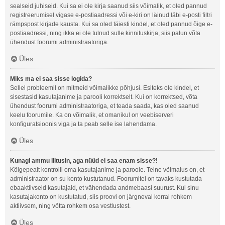
sealseid juhiseid. Kui sa ei ole kirja saanud siis võimalik, et oled pannud
registreerumisel vigase e-postiaadressi või e-kiri on läinud läbi e-posti filtri
rämpspost kirjade kausta. Kui sa oled täiesti kindel, et oled pannud õige e-
postiaadressi, ning ikka ei ole tulnud sulle kinnituskirja, siis palun võta
ühendust foorumi administraatoriga.
Üles
Miks ma ei saa sisse logida?
Sellel probleemil on mitmeid võimalikke põhjusi. Esiteks ole kindel, et
sisestasid kasutajanime ja parooli korrektselt. Kui on korrektsed, võta
ühendust foorumi administraatoriga, et teada saada, kas oled saanud
keelu foorumile. Ka on võimalik, et omanikul on veebiserveri
konfiguratsioonis viga ja ta peab selle ise lahendama.
Üles
Kunagi ammu liitusin, aga nüüd ei saa enam sisse?!
Kõigepealt kontrolli oma kasutajanime ja paroole. Teine võimalus on, et
administraator on su konto kustutanud. Foorumitel on tavaks kustutada
ebaaktiivseid kasutajaid, et vähendada andmebaasi suurust. Kui sinu
kasutajakonto on kustutatud, siis proovi on järgneval korral rohkem
aktiivsem, ning võtta rohkem osa vestlustest.
Üles