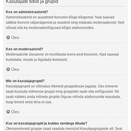
Kasutajate tiitlid ja grupid
Kes on administraatorid?
Administraatorid on auastmelt foorumis kõige kõrgemal. Nad saavad
sättida foorumi väljanägemist ja seadeid ning määrata moderaatoreid. Neil
võivad olla ka moderaatoriõigused kõigis alafoorumites.
Üles
Kes on moderaatorid?
Moderaatorite ülesanne on hoolitseda korra eest foorumis. Nad saavad
kustutada, muuta ja liigutada teemasid.
Üles
Mis on kasutajagrupid?
Kasutajagrupid on võimalus liikmeid gruppidesse jagada. Üks inimene
saab kuuluda mitmesse gruppi ning gruppidel saab olla eriõiguseid. Nii
saab näiteks anda mõnele grupile õiguse mõnda alafoorumite kasutada,
kuigi teised seda teha ei saa..
Üles
Kus on kasutajagrupid ja kuidas nendega liituda?
Olemasolevaid gruppe saad vaadata menüüst Kasutajagruppide alt. Seal