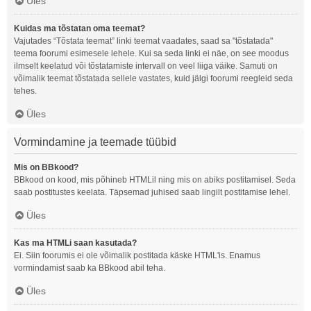
Üles
Kuidas ma tõstatan oma teemat?
Vajutades “Tõstata teemat” linki teemat vaadates, saad sa "tõstatada"
teema foorumi esimesele lehele. Kui sa seda linki ei näe, on see moodus
ilmselt keelatud või tõstatamiste intervall on veel liiga väike. Samuti on
võimalik teemat tõstatada sellele vastates, kuid jälgi foorumi reegleid seda
tehes.
Üles
Vormindamine ja teemade tüübid
Mis on BBkood?
BBkood on kood, mis põhineb HTMLil ning mis on abiks postitamisel. Seda
saab postitustes keelata. Täpsemad juhised saab lingilt postitamise lehel.
Üles
Kas ma HTMLi saan kasutada?
Ei. Siin foorumis ei ole võimalik postitada käske HTML'is. Enamus
vormindamist saab ka BBkood abil teha.
Üles