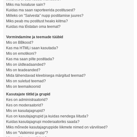
Miks ma hoiatuse sain?
Kuidas ma saan raporteerida postitusest?
Milleks on “Salvesta” nupp postitamise juures?
Miks peab mu postitust heaks kiitma?
Kuidas ma tõstatan oma teemat?
Vormindamine ja teemade tüübid
Mis on BBkood?
Kas ma HTMLi saan kasutada?
Mis on emotikoni?
Kas ma saan pilte postitada?
Mis on üldteadaanded?
Mis on teadeanded?
Mida tähendavad kleebisega märgitud teemad?
Mis on suletud teemad?
Mis on teemaikoonid
Kasutajate tiitlid ja grupid
Kes on administraatorid?
Kes on moderaatorid?
Mis on kasutajagrupid?
Kus on kasutajagrupid ja kuidas nendega liituda?
Kuidas kasutajagrupi moderaatoriks saada?
Miks mõnede kasutajagruppide liikmete nimed on värvilised?
Mis on “Vaikimisi grupp”?