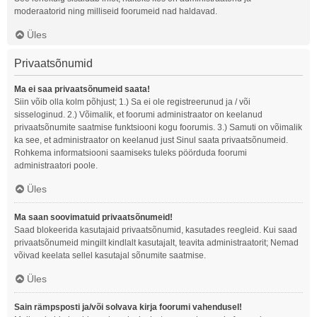
moderaatorid ning milliseid foorumeid nad haldavad.
Üles
Privaatsõnumid
Ma ei saa privaatsõnumeid saata!
Siin võib olla kolm põhjust; 1.) Sa ei ole registreerunud ja / või
sisseloginud. 2.) Võimalik, et foorumi administraator on keelanud
privaatsõnumite saatmise funktsiooni kogu foorumis. 3.) Samuti on võimalik
ka see, et administraator on keelanud just Sinul saata privaatsõnumeid.
Rohkema informatsiooni saamiseks tuleks pöörduda foorumi
administraatori poole.
Üles
Ma saan soovimatuid privaatsõnumeid!
Saad blokeerida kasutajaid privaatsõnumid, kasutades reegleid. Kui saad
privaatsõnumeid mingilt kindlalt kasutajalt, teavita administraatorit; Nemad
võivad keelata sellel kasutajal sõnumite saatmise.
Üles
Sain rämpsposti ja/või solvava kirja foorumi vahendusel!