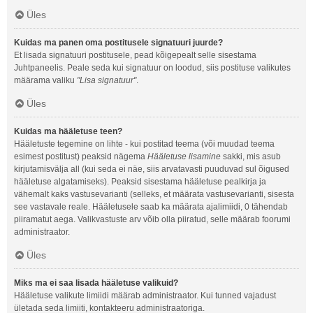
Üles
Kuidas ma panen oma postitusele signatuuri juurde?
Et lisada signatuuri postitusele, pead kõigepealt selle sisestama
Juhtpaneelis. Peale seda kui signatuur on loodud, siis postituse valikutes
määrama valiku
"Lisa signatuur"
.
Üles
Kuidas ma hääletuse teen?
Hääletuste tegemine on lihte - kui postitad teema (või muudad teema
esimest postitust) peaksid nägema
Hääletuse lisamine
sakki, mis asub
kirjutamisvälja all (kui seda ei näe, siis arvatavasti puuduvad sul õigused
hääletuse algatamiseks). Peaksid sisestama hääletuse pealkirja ja
vähemalt kaks vastusevarianti (selleks, et määrata vastusevarianti, sisesta
see vastavale reale. Hääletusele saab ka määrata ajalimiidi, 0 tähendab
piiramatut aega. Valikvastuste arv võib olla piiratud, selle määrab foorumi
administraator.
Üles
Miks ma ei saa lisada hääletuse valikuid?
Hääletuse valikute limiidi määrab administraator. Kui tunned vajadust
ületada seda limiiti, kontakteeru administraatoriga.