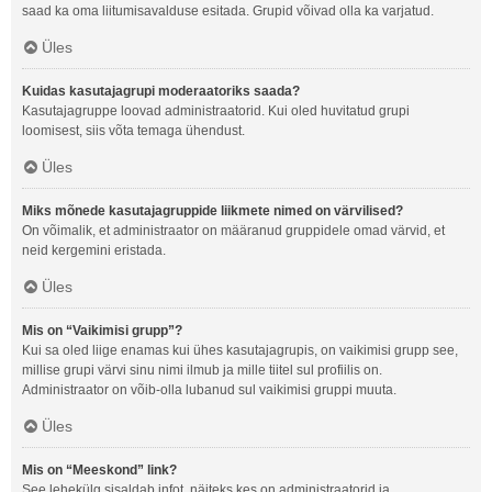
saad ka oma liitumisavalduse esitada. Grupid võivad olla ka varjatud.
Üles
Kuidas kasutajagrupi moderaatoriks saada?
Kasutajagruppe loovad administraatorid. Kui oled huvitatud grupi
loomisest, siis võta temaga ühendust.
Üles
Miks mõnede kasutajagruppide liikmete nimed on värvilised?
On võimalik, et administraator on määranud gruppidele omad värvid, et
neid kergemini eristada.
Üles
Mis on “Vaikimisi grupp”?
Kui sa oled liige enamas kui ühes kasutajagrupis, on vaikimisi grupp see,
millise grupi värvi sinu nimi ilmub ja mille tiitel sul profiilis on.
Administraator on võib-olla lubanud sul vaikimisi gruppi muuta.
Üles
Mis on “Meeskond” link?
See lehekülg sisaldab infot, näiteks kes on administraatorid ja