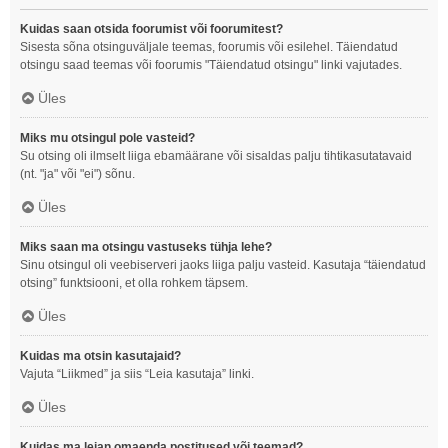
Kuidas saan otsida foorumist või foorumitest?
Sisesta sõna otsinguväljale teemas, foorumis või esilehel. Täiendatud
otsingu saad teemas või foorumis "Täiendatud otsingu" linki vajutades.
Üles
Miks mu otsingul pole vasteid?
Su otsing oli ilmselt liiga ebamäärane või sisaldas palju tihtikasutatavaid
(nt. "ja" või "ei") sõnu.
Üles
Miks saan ma otsingu vastuseks tühja lehe?
Sinu otsingul oli veebiserveri jaoks liiga palju vasteid. Kasutaja “täiendatud
otsing” funktsiooni, et olla rohkem täpsem.
Üles
Kuidas ma otsin kasutajaid?
Vajuta “Liikmed” ja siis “Leia kasutaja” linki.
Üles
Kuidas ma leian omaenda postitused või teemad?