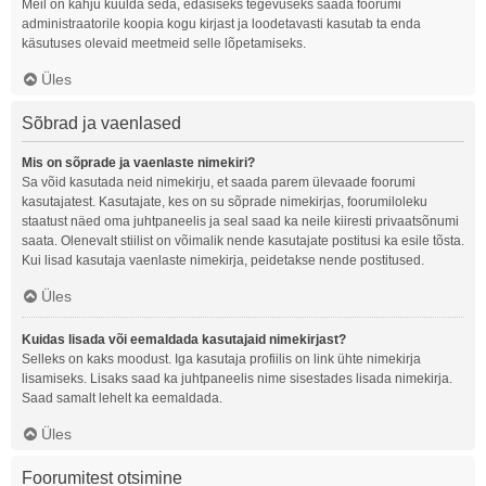
Meil on kahju kuulda seda, edasiseks tegevuseks saada foorumi
administraatorile koopia kogu kirjast ja loodetavasti kasutab ta enda
käsutuses olevaid meetmeid selle lõpetamiseks.
Üles
Sõbrad ja vaenlased
Mis on sõprade ja vaenlaste nimekiri?
Sa võid kasutada neid nimekirju, et saada parem ülevaade foorumi
kasutajatest. Kasutajate, kes on su sõprade nimekirjas, foorumiloleku
staatust näed oma juhtpaneelis ja seal saad ka neile kiiresti privaatsõnumi
saata. Olenevalt stiilist on võimalik nende kasutajate postitusi ka esile tõsta.
Kui lisad kasutaja vaenlaste nimekirja, peidetakse nende postitused.
Üles
Kuidas lisada või eemaldada kasutajaid nimekirjast?
Selleks on kaks moodust. Iga kasutaja profiilis on link ühte nimekirja
lisamiseks. Lisaks saad ka juhtpaneelis nime sisestades lisada nimekirja.
Saad samalt lehelt ka eemaldada.
Üles
Foorumitest otsimine