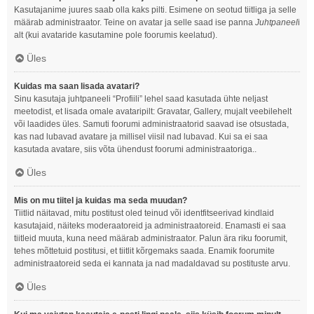
Kasutajanime juures saab olla kaks pilti. Esimene on seotud tiitliga ja selle
määrab administraator. Teine on avatar ja selle saad ise panna
Juhtpaneel
i
alt (kui avataride kasutamine pole foorumis keelatud).
Üles
Kuidas ma saan lisada avatari?
Sinu kasutaja juhtpaneeli “Profiili” lehel saad kasutada ühte neljast
meetodist, et lisada omale avataripilt: Gravatar, Gallery, mujalt veebilehelt
või laadides üles. Samuti foorumi administraatorid saavad ise otsustada,
kas nad lubavad avatare ja millisel viisil nad lubavad. Kui sa ei saa
kasutada avatare, siis võta ühendust foorumi administraatoriga..
Üles
Mis on mu tiitel ja kuidas ma seda muudan?
Tiitlid näitavad, mitu postitust oled teinud või identfitseerivad kindlaid
kasutajaid, näiteks moderaatoreid ja administraatoreid. Enamasti ei saa
tiitleid muuta, kuna need määrab administraator. Palun ära riku foorumit,
tehes mõttetuid postitusi, et tiitlit kõrgemaks saada. Enamik foorumite
administraatoreid seda ei kannata ja nad madaldavad su postituste arvu.
Üles