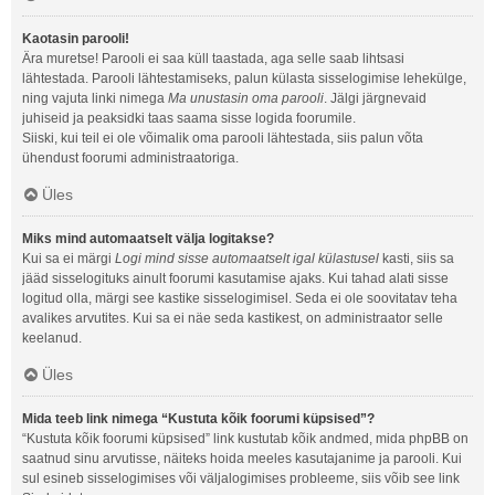
Kaotasin parooli!
Ära muretse! Parooli ei saa küll taastada, aga selle saab lihtsasi
lähtestada. Parooli lähtestamiseks, palun külasta sisselogimise lehekülge,
ning vajuta linki nimega
Ma unustasin oma parooli
. Jälgi järgnevaid
juhiseid ja peaksidki taas saama sisse logida foorumile.
Siiski, kui teil ei ole võimalik oma parooli lähtestada, siis palun võta
ühendust foorumi administraatoriga.
Üles
Miks mind automaatselt välja logitakse?
Kui sa ei märgi
Logi mind sisse automaatselt igal külastusel
kasti, siis sa
jääd sisselogituks ainult foorumi kasutamise ajaks. Kui tahad alati sisse
logitud olla, märgi see kastike sisselogimisel. Seda ei ole soovitatav teha
avalikes arvutites. Kui sa ei näe seda kastikest, on administraator selle
keelanud.
Üles
Mida teeb link nimega “Kustuta kõik foorumi küpsised”?
“Kustuta kõik foorumi küpsised” link kustutab kõik andmed, mida phpBB on
saatnud sinu arvutisse, näiteks hoida meeles kasutajanime ja parooli. Kui
sul esineb sisselogimises või väljalogimises probleeme, siis võib see link