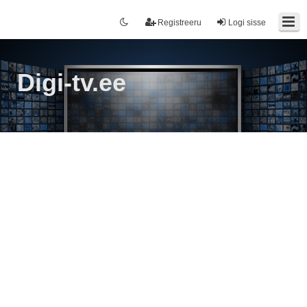
Registreeru
Logi sisse
Digi-tv.ee