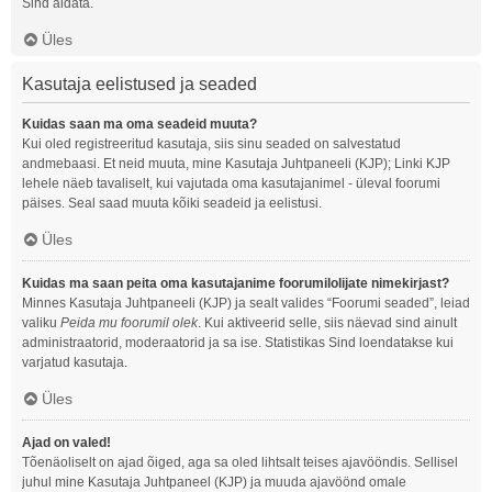
Sind aidata.
Üles
Kasutaja eelistused ja seaded
Kuidas saan ma oma seadeid muuta?
Kui oled registreeritud kasutaja, siis sinu seaded on salvestatud
andmebaasi. Et neid muuta, mine Kasutaja Juhtpaneeli (KJP); Linki KJP
lehele näeb tavaliselt, kui vajutada oma kasutajanimel - üleval foorumi
päises. Seal saad muuta kõiki seadeid ja eelistusi.
Üles
Kuidas ma saan peita oma kasutajanime foorumilolijate nimekirjast?
Minnes Kasutaja Juhtpaneeli (KJP) ja sealt valides “Foorumi seaded”, leiad
valiku
Peida mu foorumil olek
. Kui aktiveerid selle, siis näevad sind ainult
administraatorid, moderaatorid ja sa ise. Statistikas Sind loendatakse kui
varjatud kasutaja.
Üles
Ajad on valed!
Tõenäoliselt on ajad õiged, aga sa oled lihtsalt teises ajavööndis. Sellisel
juhul mine Kasutaja Juhtpaneel (KJP) ja muuda ajavöönd omale