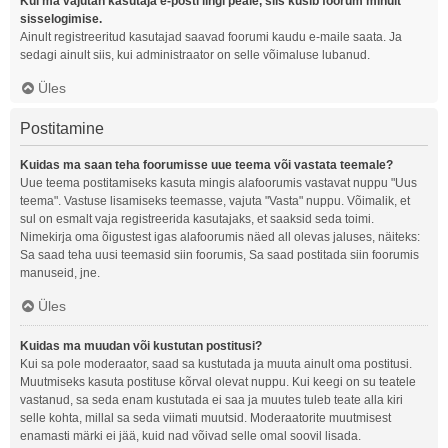
Kui ma vajutan kasutaja e-posti lingi peale, siis küsib foorum minult
sisselogimise.
Ainult registreeritud kasutajad saavad foorumi kaudu e-maile saata. Ja
sedagi ainult siis, kui administraator on selle võimaluse lubanud.
Üles
Postitamine
Kuidas ma saan teha foorumisse uue teema või vastata teemale?
Uue teema postitamiseks kasuta mingis alafoorumis vastavat nuppu "Uus
teema". Vastuse lisamiseks teemasse, vajuta "Vasta" nuppu. Võimalik, et
sul on esmalt vaja registreerida kasutajaks, et saaksid seda toimi.
Nimekirja oma õigustest igas alafoorumis näed all olevas jaluses, näiteks:
Sa saad teha uusi teemasid siin foorumis, Sa saad postitada siin foorumis
manuseid, jne.
Üles
Kuidas ma muudan või kustutan postitusi?
Kui sa pole moderaator, saad sa kustutada ja muuta ainult oma postitusi.
Muutmiseks kasuta postituse kõrval olevat nuppu. Kui keegi on su teatele
vastanud, sa seda enam kustutada ei saa ja muutes tuleb teate alla kiri
selle kohta, millal sa seda viimati muutsid. Moderaatorite muutmisest
enamasti märki ei jää, kuid nad võivad selle omal soovil lisada.