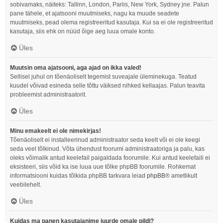
sobivamaks, näiteks: Tallinn, London, Pariis, New York, Sydney jne. Palun
pane tähele, et ajatsooni muutmiseks, nagu ka muude seadete
muutmiseks, pead olema registreeritud kasutaja. Kui sa ei ole registreeritud
kasutaja, siis ehk on nüüd õige aeg luua omale konto.
Üles
Muutsin oma ajatsooni, aga ajad on ikka valed!
Sellisel juhul on tõenäoliselt tegemist suveajale üleminekuga. Teatud
kuudel võivad esineda selle tõttu väiksed nihked kellaajas. Palun teavita
probleemist administraatorit.
Üles
Minu emakeelt ei ole nimekirjas!
Tõenäoliselt ei installeerinud administraator seda keelt või ei ole keegi
seda veel tõlkinud. Võta ühendust foorumi administraatoriga ja palu, kas
oleks võimalik antud keelefail paigaldada foorumile. Kui antud keelefaili ei
eksisteeri, siis võid ka ise luua uue tõlke phpBB foorumile. Rohkemat
informatsiooni kuidas tõlkida phpBB tarkvara leiad
phpBB
® ametlikult
veebilehelt.
Üles
Kuidas ma panen kasutajanime juurde omale pildi?