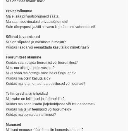
Mis on “Meeskond” link?
Privaatsõnumid
Ma ei saa privaatsõnumeid saata!
Ma saan soovimatuid privaatsõnumeid!
Sain rämpsposti ja/või solvava kirja foorumi vahendusel!
Sõbrad ja vaenlased
Mis on sõprade ja vaenlaste nimekiri?
Kuidas lisada või eemaldada kasutajaid nimekirjast?
Foorumitest otsimine
Kuidas saan otsida foorumist või foorumitest?
Miks mu otsingul pole vasteid?
Miks saan ma otsingu vastuseks tühja lehe?
Kuidas ma otsin kasutajaid?
Kuidas ma leian omaenda postitused või teemad?
Tellimused ja järjehoidjad
Mis vahe on tellimisel ja järjehoidjal?
Kuidas ma saan lisada järjehoidjasse või tellida teemat?
Kuidas ma tellin teemasid või foorumeid?
Kuidas ma eemaldan tellimusi?
Manused
Millised manuse tüübid on siin foorumis lubatud?