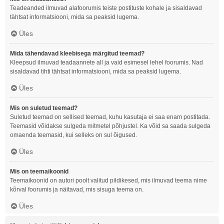
Teadeanded ilmuvad alafoorumis teiste postituste kohale ja sisaldavad
tähtsat informatsiooni, mida sa peaksid lugema.
Üles
Mida tähendavad kleebisega märgitud teemad?
Kleepsud ilmuvad teadaannete all ja vaid esimesel lehel foorumis. Nad
sisaldavad tihti tähtsat informatsiooni, mida sa peaksid lugema.
Üles
Mis on suletud teemad?
Suletud teemad on sellised teemad, kuhu kasutaja ei saa enam postitada.
Teemasid võidakse sulgeda mitmetel põhjustel. Ka võid sa saada sulgeda
omaenda teemasid, kui selleks on sul õigused.
Üles
Mis on teemaikoonid
Teemaikoonid on autori poolt valitud pildikesed, mis ilmuvad teema nime
kõrval foorumis ja näitavad, mis sisuga teema on.
Üles