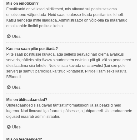
Mis on emotikoni?
Emotikonid on väiksed pildikesed, mis aitavad sul postituses oma
emotsioone väljendada. Neid saad teatesse lisada postitamise lehelt.
Katsu nendega mitte liialdada. Administraator on võib-olla ka määranud
emotikonide limiidi potituse kohta.
Üles
Kas ma saan pilte postitada?
Pilte saab postitusse kuvada, aga selleks peavad nad olema avalikus
serveris, näiteks http://www.sinudomeen.ee/minu-pilt.gif. või sa pead need
üles laadima siia lehele. Neid ei saa kuvada oma arvutist (kui see pole
server) ja samuti parooliga kaitstud kohtadest. Piltide lisamiseks kasuta
BBkood'i.
Üles
Mis on üldteadaanded?
Üldteadaanded sisaldavad tähtsat informatsiooni ja sa peaksid neid
lugema. Nad ilmuvad iga foorumi päisesse ja juhtpaneeli. Üldteadaannete
õigused määrab administraator.
Üles
Mis on teadeanded?