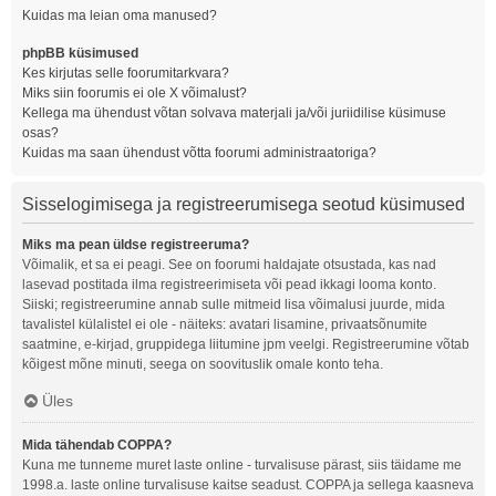
Kuidas ma leian oma manused?
phpBB küsimused
Kes kirjutas selle foorumitarkvara?
Miks siin foorumis ei ole X võimalust?
Kellega ma ühendust võtan solvava materjali ja/või juriidilise küsimuse
osas?
Kuidas ma saan ühendust võtta foorumi administraatoriga?
Sisselogimisega ja registreerumisega seotud küsimused
Miks ma pean üldse registreeruma?
Võimalik, et sa ei peagi. See on foorumi haldajate otsustada, kas nad
lasevad postitada ilma registreerimiseta või pead ikkagi looma konto.
Siiski; registreerumine annab sulle mitmeid lisa võimalusi juurde, mida
tavalistel külalistel ei ole - näiteks: avatari lisamine, privaatsõnumite
saatmine, e-kirjad, gruppidega liitumine jpm veelgi. Registreerumine võtab
kõigest mõne minuti, seega on soovituslik omale konto teha.
Üles
Mida tähendab COPPA?
Kuna me tunneme muret laste online - turvalisuse pärast, siis täidame me
1998.a. laste online turvalisuse kaitse seadust. COPPA ja sellega kaasneva