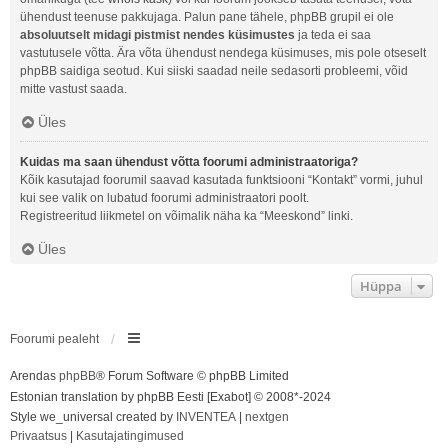
ühendust teenuse pakkujaga. Palun pane tähele, phpBB grupil ei ole
absoluutselt midagi pistmist nendes küsimustes
ja teda ei saa
vastutusele võtta. Ära võta ühendust nendega küsimuses, mis pole otseselt
phpBB saidiga seotud. Kui siiski saadad neile sedasorti probleemi, võid
mitte vastust saada.
Üles
Kuidas ma saan ühendust võtta foorumi administraatoriga?
Kõik kasutajad foorumil saavad kasutada funktsiooni “Kontakt” vormi, juhul
kui see valik on lubatud foorumi administraatori poolt.
Registreeritud liikmetel on võimalik näha ka “Meeskond” linki.
Üles
Hüppa
Foorumi pealeht
Arendas
phpBB
® Forum Software © phpBB Limited
Estonian translation by phpBB Eesti [Exabot] © 2008*-2024
Style we_universal created by
INVENTEA
|
nextgen
Privaatsus
|
Kasutajatingimused