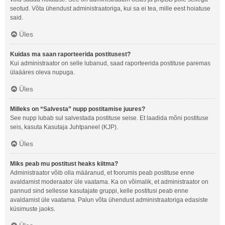
seotud. Võta ühendust administraatoriga, kui sa ei tea, mille eest hoiatuse
said.
Üles
Kuidas ma saan raporteerida postitusest?
Kui administraator on selle lubanud, saad raporteerida postituse paremas
ülaääres oleva nupuga.
Üles
Milleks on “Salvesta” nupp postitamise juures?
See nupp lubab sul salvestada postituse seise. Et laadida mõni postituse
seis, kasuta Kasutaja Juhtpaneel (KJP).
Üles
Miks peab mu postitust heaks kiitma?
Administraator võib olla määranud, et foorumis peab postituse enne
avaldamist moderaator üle vaatama. Ka on võimalik, et administraator on
pannud sind sellesse kasutajate gruppi, kelle postitusi peab enne
avaldamist üle vaatama. Palun võta ühendust administraatoriga edasiste
küsimuste jaoks.