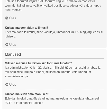
Et tellida foorumit, vajuta "Telli foorum" lingile. Et tellida teemat, vasta
teemale, kui tellimise valik on valitud postituse seadetes või vajuta nuppu
"Telli teema".
Üles
Kuidas ma eemaldan tellimusi?
Et eemaldada tellimusi, mine kasutaja juhtpaneeli (KJP), ning järgi edasisi
juhiseid.
Üles
Manused
Millised manuse tüübid on siin foorumis lubatud?
Iga administraator võib määrata ise, milliseid tüüpe manuseid ta lubab ja
milliseid mitte. Kui pole kindel, millised on lubatud, võta ühendust
administraatoriga.
Üles
Kuidas ma leian oma manused?
Et leida nimekiri oma üleslaaditud manustest, mine kasutaja juhtpaneeli
(KJP) ja järgi edasisi juhiseid.