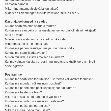
Kaotasin parooli!
Miks mind automaatselt välja logitakse?
Mida teeb link nimega “Kustuta kõik foorumi küpsised”?
Kasutaja eelistused ja seaded
Kuidas saan ma oma seadeid muuta?
Kuidas ma saan peita oma kasutajanime foorumilolijate nimekirjast?
Ajad on valed!
Muutsin oma ajatsooni, aga ajad on ikka valed!
Minu emakeelt ei ole nimekirjas!
Kuidas ma panen kasutajanime juurde omale pildi?
Kuidas ma saan lisada avatari?
Mis on mu tiitel ja kuidas ma seda muudan?
Kui ma vajutan kasutaja e-posti lingi peale, siis küsib foorum minult
sisselogimise.
Postitamine
Kuidas ma saan teha foorumisse uue teema või vastata teemale?
Kuidas ma muudan või kustutan postitusi?
Kuidas ma panen oma postitusele signatuuri juurde?
Kuidas ma hääletuse teen?
Miks ma ei saa lisada hääletuse valikuid?
Kuidas ma muudan või kustutan hääletuse?
Miks ma ei pääse alafoorumisse?
Miks ma ei saa lisada manuseid?