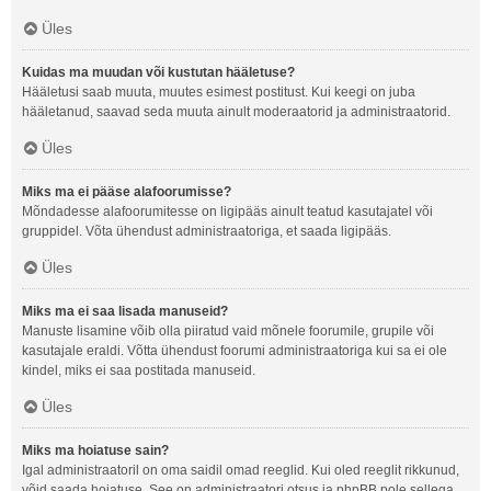
Üles
Kuidas ma muudan või kustutan hääletuse?
Hääletusi saab muuta, muutes esimest postitust. Kui keegi on juba
hääletanud, saavad seda muuta ainult moderaatorid ja administraatorid.
Üles
Miks ma ei pääse alafoorumisse?
Mõndadesse alafoorumitesse on ligipääs ainult teatud kasutajatel või
gruppidel. Võta ühendust administraatoriga, et saada ligipääs.
Üles
Miks ma ei saa lisada manuseid?
Manuste lisamine võib olla piiratud vaid mõnele foorumile, grupile või
kasutajale eraldi. Võtta ühendust foorumi administraatoriga kui sa ei ole
kindel, miks ei saa postitada manuseid.
Üles
Miks ma hoiatuse sain?
Igal administraatoril on oma saidil omad reeglid. Kui oled reeglit rikkunud,
võid saada hoiatuse. See on administraatori otsus ja phpBB pole sellega