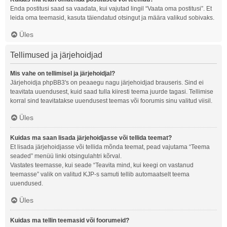
Enda postitusi saad sa vaadata, kui vajutad lingil “Vaata oma postitusi”. Et
leida oma teemasid, kasuta täiendatud otsingut ja määra valikud sobivaks.
Üles
Tellimused ja järjehoidjad
Mis vahe on tellimisel ja järjehoidjal?
Järjehoidja phpBB3's on peaaegu nagu järjehoidjad brauseris. Sind ei
teavitata uuendusest, kuid saad tulla kiiresti teema juurde tagasi. Tellimise
korral sind teavitatakse uuendusest teemas või foorumis sinu valitud viisil.
Üles
Kuidas ma saan lisada järjehoidjasse või tellida teemat?
Et lisada järjehoidjasse või tellida mõnda teemat, pead vajutama “Teema
seaded” menüü linki otsingulahtri kõrval.
Vastates teemasse, kui seade “Teavita mind, kui keegi on vastanud
teemasse” valik on valitud KJP-s samuti tellib automaatselt teema
uuendused.
Üles
Kuidas ma tellin teemasid või foorumeid?