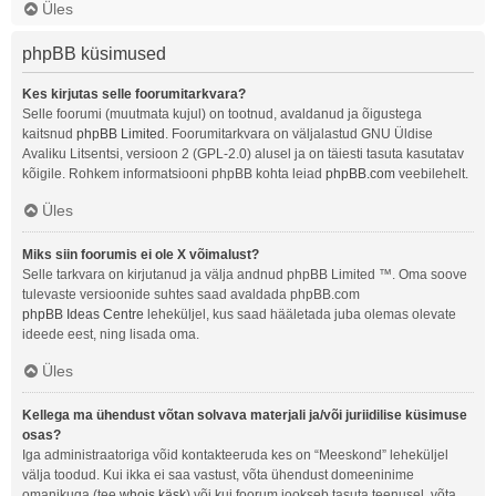
Üles
phpBB küsimused
Kes kirjutas selle foorumitarkvara?
Selle foorumi (muutmata kujul) on tootnud, avaldanud ja õigustega
kaitsnud
phpBB Limited
. Foorumitarkvara on väljalastud GNU Üldise
Avaliku Litsentsi, versioon 2 (GPL-2.0) alusel ja on täiesti tasuta kasutatav
kõigile. Rohkem informatsiooni phpBB kohta leiad
phpBB.com
veebilehelt.
Üles
Miks siin foorumis ei ole X võimalust?
Selle tarkvara on kirjutanud ja välja andnud phpBB Limited ™. Oma soove
tulevaste versioonide suhtes saad avaldada phpBB.com
phpBB Ideas Centre
leheküljel, kus saad hääletada juba olemas olevate
ideede eest, ning lisada oma.
Üles
Kellega ma ühendust võtan solvava materjali ja/või juriidilise küsimuse
osas?
Iga administraatoriga võid kontakteeruda kes on “Meeskond” leheküljel
välja toodud. Kui ikka ei saa vastust, võta ühendust domeeninime
omanikuga (tee
whois käsk
) või kui foorum jookseb tasuta teenusel, võta