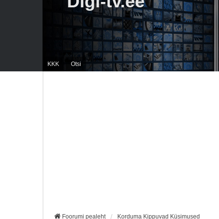
Digi-tv.ee
KKK
Otsi
Foorumi pealeht
Korduma Kippuvad Küsimused