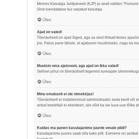
Minnes Kasutaja Juhtpaneeli (KJP) ja sealt valides “Foorumi
Sind loendatakse kui varjatud kasutaja.
Üles
Ajad on valed!
Tõenäoliselt on ajad õiged, aga sa oled lihtsalt teises ajav
jne. Palun pane tähele, et ajatsooni muutmiseks, nagu ka mu
Üles
Muutsin oma ajatsooni, aga ajad on ikka valed!
Sellisel juhul on tõenäoliselt tegemist suveajale üleminekuga
Üles
Minu emakeelt ei ole nimekirjas!
Tõenäoliselt ei installeerinud administraator seda keelt või 
antud keelefaili ei eksisteeri, siis võid ka ise luua uue tõl
Üles
Kuidas ma panen kasutajanime juurde omale pildi?
Kasutajanime juures saab olla kaks pilti. Esimene on seotud t