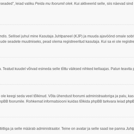
 seaded”, leiad valiku
Peida mu foorumil olek
. Kui aktiveerid selle, siis näevad sind
ööndis. Sellisel juhul mine Kasutaja Juhtpaneel (KJP) ja muuda ajavöönd omale sob
ude seadete muutmiseks, pead olema registreeritud kasutaja. Kui sa ei ole registre
. Teatud kuudel võivad esineda selle tõttu väiksed nihked kellaajas. Palun teavita p
ei ole keegi seda veel tõlkinud. Võta ühendust foorumi administraatoriga ja palu, ka
ke phpBB foorumile. Rohkemat informatsiooni kuidas tõlkida phpBB tarkvara leiad
php
iitliga ja selle määrab administraator. Teine on avatar ja selle saad ise panna
Juht