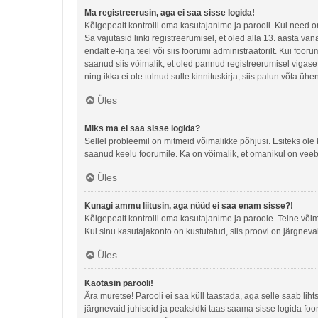
Ma registreerusin, aga ei saa sisse logida!
Kõigepealt kontrolli oma kasutajanime ja parooli. Kui need o
Sa vajutasid linki registreerumisel, et oled alla 13. aasta va
endalt e-kirja teel või siis foorumi administraatorilt. Kui foo
saanud siis võimalik, et oled pannud registreerumisel vigase e-
ning ikka ei ole tulnud sulle kinnituskirja, siis palun võta üh
Üles
Miks ma ei saa sisse logida?
Sellel probleemil on mitmeid võimalikke põhjusi. Esiteks ole 
saanud keelu foorumile. Ka on võimalik, et omanikul on veebi
Üles
Kunagi ammu liitusin, aga nüüd ei saa enam sisse?!
Kõigepealt kontrolli oma kasutajanime ja paroole. Teine või
Kui sinu kasutajakonto on kustutatud, siis proovi on järgneva
Üles
Kaotasin parooli!
Ära muretse! Parooli ei saa küll taastada, aga selle saab lih
järgnevaid juhiseid ja peaksidki taas saama sisse logida foo