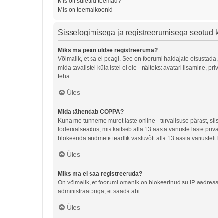
Mis on suletud teemad?
Mis on teemaikoonid
Sisselogimisega ja registreerumisega seotud
Miks ma pean üldse registreeruma?
Võimalik, et sa ei peagi. See on foorumi haldajate otsustada,
mida tavalistel külalistel ei ole - näiteks: avatari lisamine
teha.
Üles
Mida tähendab COPPA?
Kuna me tunneme muret laste online - turvalisuse pärast, si
föderaalseadus, mis kaitseb alla 13 aasta vanuste laste priva
blokeerida andmete teadlik vastuvõtt alla 13 aasta vanustelt 
Üles
Miks ma ei saa registreeruda?
On võimalik, et foorumi omanik on blokeerinud su IP aadressi
administraatoriga, et saada abi.
Üles