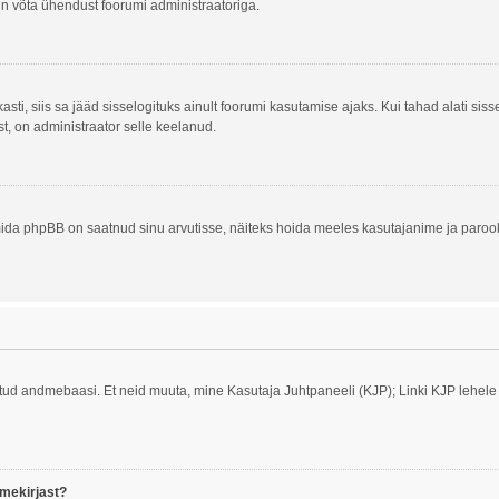
alun võta ühendust foorumi administraatoriga.
asti, siis sa jääd sisselogituks ainult foorumi kasutamise ajaks. Kui tahad alati siss
st, on administraator selle keelanud.
ida phpBB on saatnud sinu arvutisse, näiteks hoida meeles kasutajanime ja parooli
tatud andmebaasi. Et neid muuta, mine Kasutaja Juhtpaneeli (KJP); Linki KJP lehele 
imekirjast?