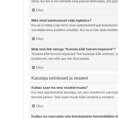
Siiski, kui teil ei ole võimalik oma parooli lähtestada, siis p
Üles
Miks mind automaatselt välja logitakse?
Kui sa ei märgi
Logi mind sisse automaatselt igal külastusel
k
soovitatav teha avalikes arvutites. Kui sa ei näe seda kastike
Üles
Mida teeb link nimega “Kustuta kõik foorumi küpsised”?
“Kustuta kõik foorumi küpsised” link kustutab kõik andmed, m
probleeme, siis võib see link Sind aidata.
Üles
Kasutaja eelistused ja seaded
Kuidas saan ma oma seadeid muuta?
Kui oled registreeritud kasutaja, siis sinu seaded on salves
foorumi päises. Seal saad muuta kõiki seadeid ja eelistusi.
Üles
Kuidas ma saan peita oma kasutajanime foorumilolijate n