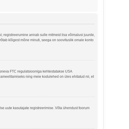
ki; registreerumine annab sulle mitmeid lisa võimalusi juurde,
ne võtab kõigest mõne minuti, seega on soovituslik omale konto
kaasneva FTC regulatsiooniga kehtestatakse USA
ljameelitamiseks ning meie kodulehed on üles ehitatud nii, et
dse uute kasutajate registreerimise. Võta ühendust foorum