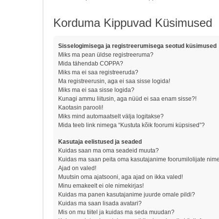
Korduma Kippuvad Küsimused
Sisselogimisega ja registreerumisega seotud küsimused
Miks ma pean üldse registreeruma?
Mida tähendab COPPA?
Miks ma ei saa registreeruda?
Ma registreerusin, aga ei saa sisse logida!
Miks ma ei saa sisse logida?
Kunagi ammu liitusin, aga nüüd ei saa enam sisse?!
Kaotasin parooli!
Miks mind automaatselt välja logitakse?
Mida teeb link nimega “Kustuta kõik foorumi küpsised”?
Kasutaja eelistused ja seaded
Kuidas saan ma oma seadeid muuta?
Kuidas ma saan peita oma kasutajanime foorumilolijate nime
Ajad on valed!
Muutsin oma ajatsooni, aga ajad on ikka valed!
Minu emakeelt ei ole nimekirjas!
Kuidas ma panen kasutajanime juurde omale pildi?
Kuidas ma saan lisada avatari?
Mis on mu tiitel ja kuidas ma seda muudan?