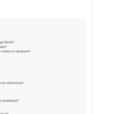
ga liituda?
aada?
 nimed on värvilised?
!
orumi vahendusel!
d nimekirjast?