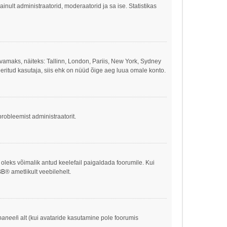
 ainult administraatorid, moderaatorid ja sa ise. Statistikas
ivamaks, näiteks: Tallinn, London, Pariis, New York, Sydney
eritud kasutaja, siis ehk on nüüd õige aeg luua omale konto.
robleemist administraatorit.
s oleks võimalik antud keelefail paigaldada foorumile. Kui
BB
® ametlikult veebilehelt.
paneel
i alt (kui avataride kasutamine pole foorumis