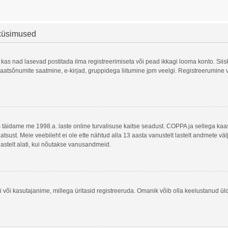
 küsimused
 kas nad lasevad postitada ilma registreerimiseta või pead ikkagi looma konto. Siis
, privaatsõnumite saatmine, e-kirjad, gruppidega liitumine jpm veelgi. Registreerumi
is täidame me 1998.a. laste online turvalisuse kaitse seadust. COPPA ja sellega 
atsust. Meie veebileht ei ole ette nähtud alla 13 aasta vanustelt lastelt andmete vä
lastelt alati, kui nõutakse vanusandmeid.
 või kasutajanime, millega üritasid registreeruda. Omanik võib olla keelustanud ül