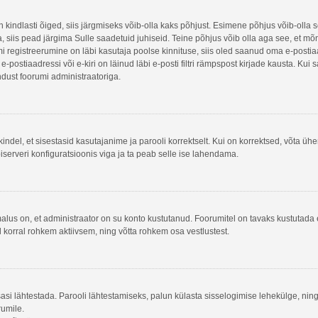
n kindlasti õiged, siis järgmiseks võib-olla kaks põhjust. Esimene põhjus võib-olla
na, siis pead järgima Sulle saadetuid juhiseid. Teine põhjus võib olla aga see, et m
rumi registreerumine on läbi kasutaja poolse kinnituse, siis oled saanud oma e-postiaad
postiaadressi või e-kiri on läinud läbi e-posti filtri rämpspost kirjade kausta. Kui 
endust foorumi administraatoriga.
kindel, et sisestasid kasutajanime ja parooli korrektselt. Kui on korrektsed, võta ü
serveri konfiguratsioonis viga ja ta peab selle ise lahendama.
malus on, et administraator on su konto kustutanud. Foorumitel on tavaks kustutad
l korral rohkem aktiivsem, ning võtta rohkem osa vestlustest.
tsasi lähtestada. Parooli lähtestamiseks, palun külasta sisselogimise lehekülge, nin
rumile.