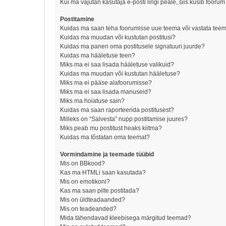
Kui ma vajutan kasutaja e-posti lingi peale, siis küsib foorum
Postitamine
Kuidas ma saan teha foorumisse uue teema või vastata tee
Kuidas ma muudan või kustutan postitusi?
Kuidas ma panen oma postitusele signatuuri juurde?
Kuidas ma hääletuse teen?
Miks ma ei saa lisada hääletuse valikuid?
Kuidas ma muudan või kustutan hääletuse?
Miks ma ei pääse alafoorumisse?
Miks ma ei saa lisada manuseid?
Miks ma hoiatuse sain?
Kuidas ma saan raporteerida postitusest?
Milleks on “Salvesta” nupp postitamise juures?
Miks peab mu postitust heaks kiitma?
Kuidas ma tõstatan oma teemat?
Vormindamine ja teemade tüübid
Mis on BBkood?
Kas ma HTMLi saan kasutada?
Mis on emotikoni?
Kas ma saan pilte postitada?
Mis on üldteadaanded?
Mis on teadeanded?
Mida tähendavad kleebisega märgitud teemad?