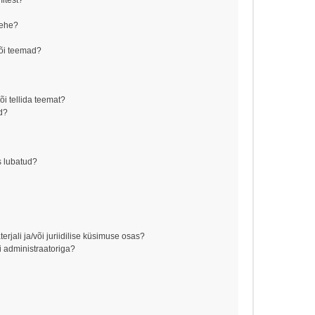
mitest?
lehe?
õi teemad?
õi tellida teemat?
d?
s lubatud?
jali ja/või juriidilise küsimuse osas?
 administraatoriga?