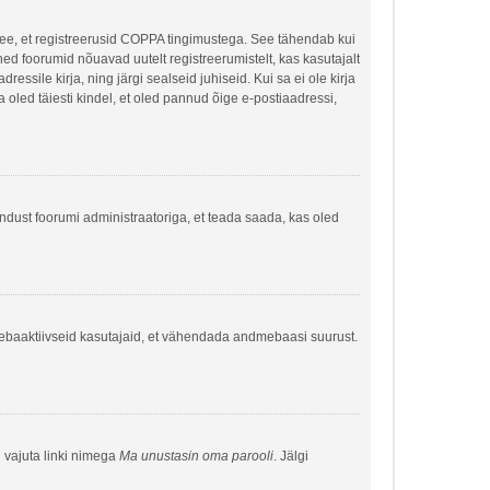
 see, et registreerusid COPPA tingimustega. See tähendab kui
õned foorumid nõuavad uutelt registreerumistelt, kas kasutajalt
ressile kirja, ning järgi sealseid juhiseid. Kui sa ei ole kirja
sa oled täiesti kindel, et oled pannud õige e-postiaadressi,
hendust foorumi administraatoriga, et teada saada, kas oled
a ebaaktiivseid kasutajaid, et vähendada andmebaasi suurust.
g vajuta linki nimega
Ma unustasin oma parooli
. Jälgi