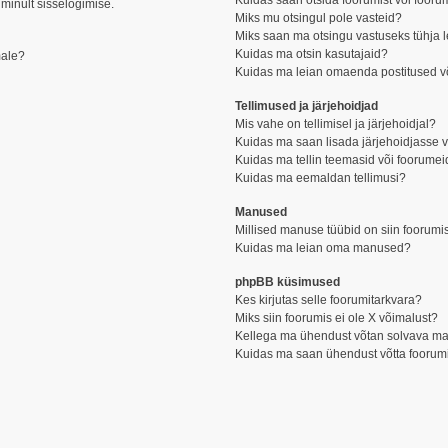
Kuidas saan otsida foorumist või fooru
 minult sisselogimise.
Miks mu otsingul pole vasteid?
Miks saan ma otsingu vastuseks tühja 
Kuidas ma otsin kasutajaid?
male?
Kuidas ma leian omaenda postitused v
Tellimused ja järjehoidjad
Mis vahe on tellimisel ja järjehoidjal?
Kuidas ma saan lisada järjehoidjasse v
Kuidas ma tellin teemasid või foorumei
Kuidas ma eemaldan tellimusi?
Manused
Millised manuse tüübid on siin foorumi
Kuidas ma leian oma manused?
phpBB küsimused
Kes kirjutas selle foorumitarkvara?
Miks siin foorumis ei ole X võimalust?
Kellega ma ühendust võtan solvava mater
Kuidas ma saan ühendust võtta foorumi