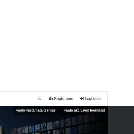
Registreeru
Logi sisse
Vaata vastamata teemasi
Vaata aktiivseid teemasid