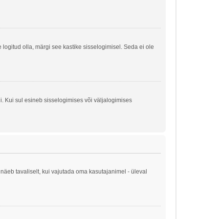
e logitud olla, märgi see kastike sisselogimisel. Seda ei ole
. Kui sul esineb sisselogimises või väljalogimises
näeb tavaliselt, kui vajutada oma kasutajanimel - üleval