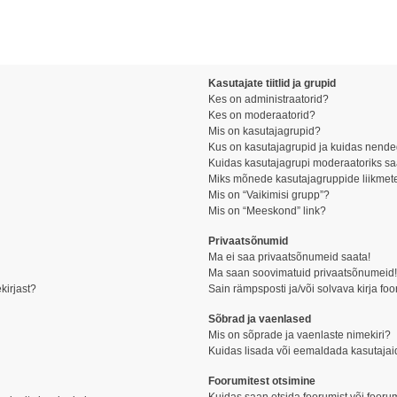
Kasutajate tiitlid ja grupid
Kes on administraatorid?
Kes on moderaatorid?
Mis on kasutajagrupid?
Kus on kasutajagrupid ja kuidas nende
Kuidas kasutajagrupi moderaatoriks s
Miks mõnede kasutajagruppide liikmete
Mis on “Vaikimisi grupp”?
Mis on “Meeskond” link?
Privaatsõnumid
Ma ei saa privaatsõnumeid saata!
Ma saan soovimatuid privaatsõnumeid
kirjast?
Sain rämpsposti ja/või solvava kirja fo
Sõbrad ja vaenlased
Mis on sõprade ja vaenlaste nimekiri?
Kuidas lisada või eemaldada kasutajai
Foorumitest otsimine