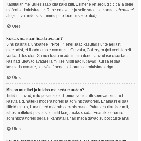
Kasutajanime juures saab olla kaks pilti. Esimene on seotud tiitliga ja selle
määrab administraator. Teine on avatar ja selle saad ise panna
Juhtpaneel
i
alt (kui avataride kasutamine pole foorumis keelatud).
Üles
Kuidas ma saan lisada avatari?
Sinu kasutaja juhtpaneeli “Profiili” lehel saad kasutada ühte neljast
meetodist, et lisada omale avataripilt: Gravatar, Gallery, mujalt veebilehelt
või laadides üles. Samuti foorumi administraatorid saavad ise otsustada,
kas nad lubavad avatare ja millisel viisil nad lubavad. Kui sa ei saa
kasutada avatare, siis võta ühendust foorumi administraatoriga..
Üles
Mis on mu tiitel ja kuidas ma seda muudan?
Tiitlid näitavad, mitu postitust oled teinud või identfitseerivad kindlaid
kasutajaid, näiteks moderaatoreid ja administraatoreid. Enamasti ei saa
tiitleid muuta, kuna need määrab administraator. Palun ära riku foorumit,
tehes mõttetuid postitusi, et tiitlit kõrgemaks saada. Enamik foorumite
administraatoreid seda ei kannata ja nad madaldavad su postituste arvu.
Üles