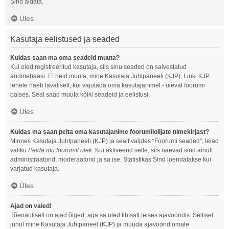
Sind aidata.
Üles
Kasutaja eelistused ja seaded
Kuidas saan ma oma seadeid muuta?
Kui oled registreeritud kasutaja, siis sinu seaded on salvestatud
andmebaasi. Et neid muuta, mine Kasutaja Juhtpaneeli (KJP); Linki KJP
lehele näeb tavaliselt, kui vajutada oma kasutajanimel - üleval foorumi
päises. Seal saad muuta kõiki seadeid ja eelistusi.
Üles
Kuidas ma saan peita oma kasutajanime foorumilolijate nimekirjast?
Minnes Kasutaja Juhtpaneeli (KJP) ja sealt valides “Foorumi seaded”, leiad
valiku
Peida mu foorumil olek
. Kui aktiveerid selle, siis näevad sind ainult
administraatorid, moderaatorid ja sa ise. Statistikas Sind loendatakse kui
varjatud kasutaja.
Üles
Ajad on valed!
Tõenäoliselt on ajad õiged, aga sa oled lihtsalt teises ajavööndis. Sellisel
juhul mine Kasutaja Juhtpaneel (KJP) ja muuda ajavöönd omale