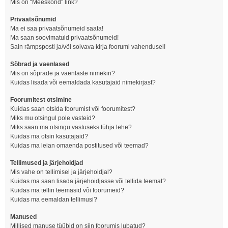
Mis on “Meeskond” link?
Privaatsõnumid
Ma ei saa privaatsõnumeid saata!
Ma saan soovimatuid privaatsõnumeid!
Sain rämpsposti ja/või solvava kirja foorumi vahendusel!
Sõbrad ja vaenlased
Mis on sõprade ja vaenlaste nimekiri?
Kuidas lisada või eemaldada kasutajaid nimekirjast?
Foorumitest otsimine
Kuidas saan otsida foorumist või foorumitest?
Miks mu otsingul pole vasteid?
Miks saan ma otsingu vastuseks tühja lehe?
Kuidas ma otsin kasutajaid?
Kuidas ma leian omaenda postitused või teemad?
Tellimused ja järjehoidjad
Mis vahe on tellimisel ja järjehoidjal?
Kuidas ma saan lisada järjehoidjasse või tellida teemat?
Kuidas ma tellin teemasid või foorumeid?
Kuidas ma eemaldan tellimusi?
Manused
Millised manuse tüübid on siin foorumis lubatud?