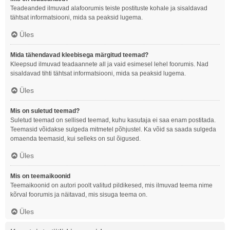
Teadeanded ilmuvad alafoorumis teiste postituste kohale ja sisaldavad
tähtsat informatsiooni, mida sa peaksid lugema.
Üles
Mida tähendavad kleebisega märgitud teemad?
Kleepsud ilmuvad teadaannete all ja vaid esimesel lehel foorumis. Nad
sisaldavad tihti tähtsat informatsiooni, mida sa peaksid lugema.
Üles
Mis on suletud teemad?
Suletud teemad on sellised teemad, kuhu kasutaja ei saa enam postitada.
Teemasid võidakse sulgeda mitmetel põhjustel. Ka võid sa saada sulgeda
omaenda teemasid, kui selleks on sul õigused.
Üles
Mis on teemaikoonid
Teemaikoonid on autori poolt valitud pildikesed, mis ilmuvad teema nime
kõrval foorumis ja näitavad, mis sisuga teema on.
Üles