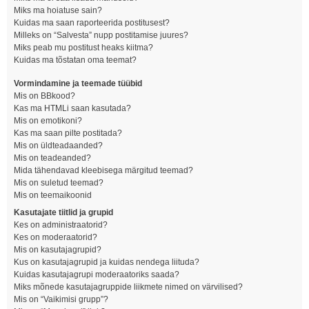
Miks ma hoiatuse sain?
Kuidas ma saan raporteerida postitusest?
Milleks on “Salvesta” nupp postitamise juures?
Miks peab mu postitust heaks kiitma?
Kuidas ma tõstatan oma teemat?
Vormindamine ja teemade tüübid
Mis on BBkood?
Kas ma HTMLi saan kasutada?
Mis on emotikoni?
Kas ma saan pilte postitada?
Mis on üldteadaanded?
Mis on teadeanded?
Mida tähendavad kleebisega märgitud teemad?
Mis on suletud teemad?
Mis on teemaikoonid
Kasutajate tiitlid ja grupid
Kes on administraatorid?
Kes on moderaatorid?
Mis on kasutajagrupid?
Kus on kasutajagrupid ja kuidas nendega liituda?
Kuidas kasutajagrupi moderaatoriks saada?
Miks mõnede kasutajagruppide liikmete nimed on värvilised?
Mis on “Vaikimisi grupp”?