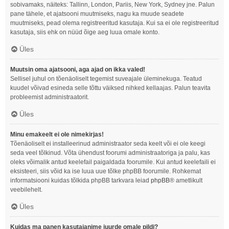
sobivamaks, näiteks: Tallinn, London, Pariis, New York, Sydney jne. Palun
pane tähele, et ajatsooni muutmiseks, nagu ka muude seadete
muutmiseks, pead olema registreeritud kasutaja. Kui sa ei ole registreeritud
kasutaja, siis ehk on nüüd õige aeg luua omale konto.
Üles
Muutsin oma ajatsooni, aga ajad on ikka valed!
Sellisel juhul on tõenäoliselt tegemist suveajale üleminekuga. Teatud
kuudel võivad esineda selle tõttu väiksed nihked kellaajas. Palun teavita
probleemist administraatorit.
Üles
Minu emakeelt ei ole nimekirjas!
Tõenäoliselt ei installeerinud administraator seda keelt või ei ole keegi
seda veel tõlkinud. Võta ühendust foorumi administraatoriga ja palu, kas
oleks võimalik antud keelefail paigaldada foorumile. Kui antud keelefaili ei
eksisteeri, siis võid ka ise luua uue tõlke phpBB foorumile. Rohkemat
informatsiooni kuidas tõlkida phpBB tarkvara leiad
phpBB
® ametlikult
veebilehelt.
Üles
Kuidas ma panen kasutajanime juurde omale pildi?