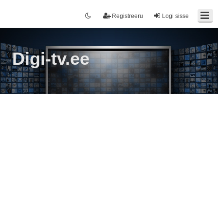
Registreeru
Logi sisse
Digi-tv.ee