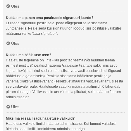
Üles
Kuidas ma panen oma postitusele signatuuri juurde?
Et lisada signatuuri postitusele, pead kõigepealt selle sisestama
Juhtpaneelis. Peale seda kui signatuur on loodud, siis postituse valikutes
määrama valiku
"Lisa signatuur"
.
Üles
Kuidas ma hääletuse teen?
Hääletuste tegemine on lihte - kui postitad teema (või muudad teema
esimest postitust) peaksid nägema
Hääletuse lisamine
sakki, mis asub
kirjutamisvälja all (kui seda ei näe, siis arvatavasti puuduvad sul õigused
hääletuse algatamiseks). Peaksid sisestama hääletuse pealkirja ja
vähemalt kaks vastusevarianti (selleks, et määrata vastusevarianti, sisesta
see vastavale reale. Hääletusele saab ka määrata ajalimiidi, 0 tähendab
piiramatut aega. Valikvastuste arv võib olla piiratud, selle määrab foorumi
administraator.
Üles
Miks ma ei saa lisada hääletuse valikuid?
Hääletuse valikute limiidi määrab administraator. Kui tunned vajadust
ületada seda limiiti, kontakteeru administraatoriga.