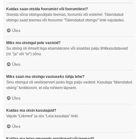
Kuidas saan otsida foorumist või foorumitest?
Sisesta sõna otsinguväljale teemas, foorumis või esilehel. Täiendatud
otsingu saad teemas või foorumis "Täiendatud otsingu" linki vajutades.
Üles
Miks mu otsingul pole vasteid?
Su otsing oli ilmselt liiga ebamäärane või sisaldas palju tihtikasutatavaid
(nt. "ja" või "ei") sõnu.
Üles
Miks saan ma otsingu vastuseks tühja lehe?
Sinu otsingul oli veebiserveri jaoks liiga palju vasteid. Kasutaja “täiendatud
otsing” funktsiooni, et olla rohkem täpsem.
Üles
Kuidas ma otsin kasutajaid?
Vajuta “Liikmed” ja siis “Leia kasutaja” linki.
Üles
Kuidas ma leian omaenda postitused või teemad?