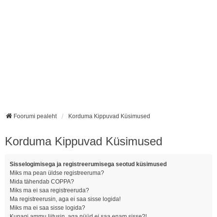
Foorumi pealeht
Korduma Kippuvad Küsimused
Korduma Kippuvad Küsimused
Sisselogimisega ja registreerumisega seotud küsimused
Miks ma pean üldse registreeruma?
Mida tähendab COPPA?
Miks ma ei saa registreeruda?
Ma registreerusin, aga ei saa sisse logida!
Miks ma ei saa sisse logida?
Kunagi ammu liitusin, aga nüüd ei saa enam sisse?!