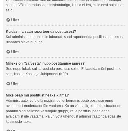
seotud. Võta ühendust administraatoriga, kui sa ei tea, mille eest hoiatuse
said.
Üles
Kuidas ma saan raporteerida postitusest?
Kui administraator on selle lubanud, saad raporteerida postituse paremas
ülaääres oleva nupuga.
Üles
Milleks on “Salvesta” nupp postitamise juures?
See nupp lubab sul salvestada postituse seise. Et laadida mõni postituse
seis, kasuta Kasutaja Juhtpaneel (KJP).
Üles
Miks peab mu postitust heaks kiitma?
Administraator võib olla määranud, et foorumis peab postituse enne
avaldamist moderaator üle vaatama. Ka on võimalik, et administraator on
pannud sind sellesse kasutajate gruppi, kelle postitusi peab enne
avaldamist üle vaatama. Palun võta ühendust administraatoriga edasiste
küsimuste jaoks.