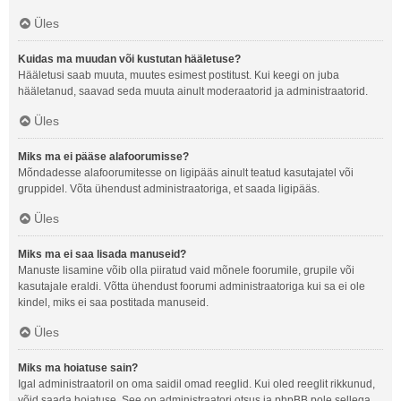
Üles
Kuidas ma muudan või kustutan hääletuse?
Hääletusi saab muuta, muutes esimest postitust. Kui keegi on juba
hääletanud, saavad seda muuta ainult moderaatorid ja administraatorid.
Üles
Miks ma ei pääse alafoorumisse?
Mõndadesse alafoorumitesse on ligipääs ainult teatud kasutajatel või
gruppidel. Võta ühendust administraatoriga, et saada ligipääs.
Üles
Miks ma ei saa lisada manuseid?
Manuste lisamine võib olla piiratud vaid mõnele foorumile, grupile või
kasutajale eraldi. Võtta ühendust foorumi administraatoriga kui sa ei ole
kindel, miks ei saa postitada manuseid.
Üles
Miks ma hoiatuse sain?
Igal administraatoril on oma saidil omad reeglid. Kui oled reeglit rikkunud,
võid saada hoiatuse. See on administraatori otsus ja phpBB pole sellega