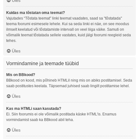
Üles
Kuidas ma tõstatan oma teemat?
Vajutades “Tõstata teemat” linki teemat vaadates, saad sa "tõstatada"
teema foorumi esimesele lehele. Kui sa seda linki ei näe, on see moodus
ilmselt keelatud või tõstatamiste intervall on veel liiga väike. Samuti on
võimalik teemat tõstatada sellele vastates, kuid jälgi foorumi reegleid seda
tehes.
Üles
Vormindamine ja teemade tüübid
Mis on BBkood?
BBkood on kood, mis põhineb HTMLil ning mis on abiks postitamisel. Seda
saab postitustes keelata. Täpsemad juhised saab lingilt postitamise lehel.
Üles
Kas ma HTMLi saan kasutada?
Ei. Siin foorumis ei ole võimalik postitada käske HTML'is. Enamus
vormindamist saab ka BBkood abil teha.
Üles