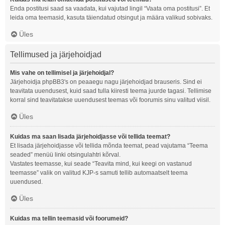
Enda postitusi saad sa vaadata, kui vajutad lingil “Vaata oma postitusi”. Et
leida oma teemasid, kasuta täiendatud otsingut ja määra valikud sobivaks.
Üles
Tellimused ja järjehoidjad
Mis vahe on tellimisel ja järjehoidjal?
Järjehoidja phpBB3's on peaaegu nagu järjehoidjad brauseris. Sind ei
teavitata uuendusest, kuid saad tulla kiiresti teema juurde tagasi. Tellimise
korral sind teavitatakse uuendusest teemas või foorumis sinu valitud viisil.
Üles
Kuidas ma saan lisada järjehoidjasse või tellida teemat?
Et lisada järjehoidjasse või tellida mõnda teemat, pead vajutama “Teema
seaded” menüü linki otsingulahtri kõrval.
Vastates teemasse, kui seade “Teavita mind, kui keegi on vastanud
teemasse” valik on valitud KJP-s samuti tellib automaatselt teema
uuendused.
Üles
Kuidas ma tellin teemasid või foorumeid?