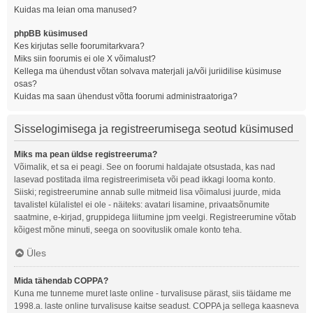
Kuidas ma leian oma manused?
phpBB küsimused
Kes kirjutas selle foorumitarkvara?
Miks siin foorumis ei ole X võimalust?
Kellega ma ühendust võtan solvava materjali ja/või juriidilise küsimuse
osas?
Kuidas ma saan ühendust võtta foorumi administraatoriga?
Sisselogimisega ja registreerumisega seotud küsimused
Miks ma pean üldse registreeruma?
Võimalik, et sa ei peagi. See on foorumi haldajate otsustada, kas nad
lasevad postitada ilma registreerimiseta või pead ikkagi looma konto.
Siiski; registreerumine annab sulle mitmeid lisa võimalusi juurde, mida
tavalistel külalistel ei ole - näiteks: avatari lisamine, privaatsõnumite
saatmine, e-kirjad, gruppidega liitumine jpm veelgi. Registreerumine võtab
kõigest mõne minuti, seega on soovituslik omale konto teha.
Üles
Mida tähendab COPPA?
Kuna me tunneme muret laste online - turvalisuse pärast, siis täidame me
1998.a. laste online turvalisuse kaitse seadust. COPPA ja sellega kaasneva