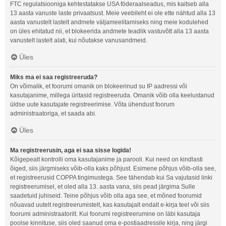
FTC regulatsiooniga kehtestatakse USA föderaalseadus, mis kaitseb alla
13 aasta vanuste laste privaatsust. Meie veebileht ei ole ette nähtud alla 13
aasta vanustelt lastelt andmete väljameelitamiseks ning meie kodulehed
on üles ehitatud nii, et blokeerida andmete teadlik vastuvõtt alla 13 aasta
vanustelt lastelt alati, kui nõutakse vanusandmeid.
Üles
Miks ma ei saa registreeruda?
On võimalik, et foorumi omanik on blokeerinud su IP aadressi või
kasutajanime, millega üritasid registreeruda. Omanik võib olla keelustanud
üldse uute kasutajate registreerimise. Võta ühendust foorum
administraatoriga, et saada abi.
Üles
Ma registreerusin, aga ei saa sisse logida!
Kõigepealt kontrolli oma kasutajanime ja parooli. Kui need on kindlasti
õiged, siis järgmiseks võib-olla kaks põhjust. Esimene põhjus võib-olla see,
et registreerusid COPPA tingimustega. See tähendab kui Sa vajutasid linki
registreerumisel, et oled alla 13. aasta vana, siis pead järgima Sulle
saadetuid juhiseid. Teine põhjus võib olla aga see, et mõned foorumid
nõuavad uutelt registreerumistelt, kas kasutajalt endalt e-kirja teel või siis
foorumi administraatorilt. Kui foorumi registreerumine on läbi kasutaja
poolse kinnituse, siis oled saanud oma e-postiaadressile kirja, ning järgi