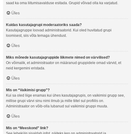
saad ka oma liitumisavalduse esitada. Grupid võivad olla ka varjatud.
Üles
Kuidas kasutajagrupi moderaatoriks saada?
Kasutajagruppe loovad administraatorid. Kui oled huvitatud grupi
loomisest, siis võta temaga ühendust.
Üles
Miks mõnede kasutajagruppide liikmete nimed on värvilised?
On võimalik, et administraator on määranud gruppidele omad värvid, et
neid kergemini eristada.
Üles
Mis on “Vaikimisi grupp”?
Kui sa oled liige enamas kui ühes kasutajagrupis, on vaikimisi grupp see,
millise grupi värvi sinu nimi ilmub ja mille tiitel sul profiilis on.
Administraator on võib-olla lubanud sul vaikimisi gruppi muuta.
Üles
Mis on “Meeskond” link?
See lehekülg sisaldab infot, näiteks kes on administraatorid ja