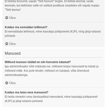
Et tellida foorumit, vajuta "Telli foorum" lingile. Et tellida teemat, vasta
teemale, kui tellimise valik on valitud postituse seadetes või vajuta nuppu
"Telli teema".
Üles
Kuidas ma eemaldan tellimusi?
Et eemaldada tellimusi, mine kasutaja juhtpaneeli (KJP), ning järgi edasisi
juhiseid.
Üles
Manused
Millised manuse tüübid on siin foorumis lubatud?
Iga administraator võib määrata ise, milliseid tüüpe manuseid ta lubab ja
milliseid mitte. Kui pole kindel, millised on lubatud, võta ühendust
administraatoriga.
Üles
Kuidas ma leian oma manused?
Et leida nimekiri oma üleslaaditud manustest, mine kasutaja juhtpaneeli
(KJP) ja järgi edasisi juhiseid.