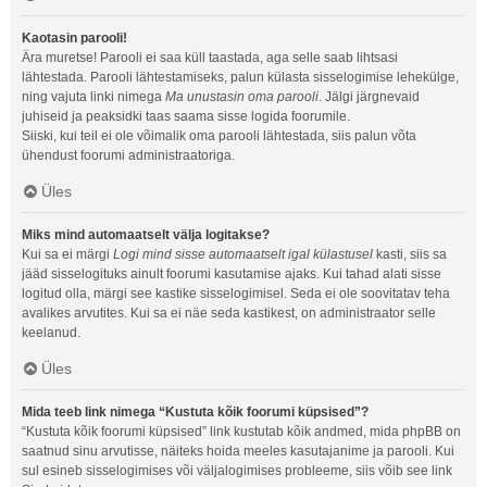
Kaotasin parooli!
Ära muretse! Parooli ei saa küll taastada, aga selle saab lihtsasi
lähtestada. Parooli lähtestamiseks, palun külasta sisselogimise lehekülge,
ning vajuta linki nimega
Ma unustasin oma parooli
. Jälgi järgnevaid
juhiseid ja peaksidki taas saama sisse logida foorumile.
Siiski, kui teil ei ole võimalik oma parooli lähtestada, siis palun võta
ühendust foorumi administraatoriga.
Üles
Miks mind automaatselt välja logitakse?
Kui sa ei märgi
Logi mind sisse automaatselt igal külastusel
kasti, siis sa
jääd sisselogituks ainult foorumi kasutamise ajaks. Kui tahad alati sisse
logitud olla, märgi see kastike sisselogimisel. Seda ei ole soovitatav teha
avalikes arvutites. Kui sa ei näe seda kastikest, on administraator selle
keelanud.
Üles
Mida teeb link nimega “Kustuta kõik foorumi küpsised”?
“Kustuta kõik foorumi küpsised” link kustutab kõik andmed, mida phpBB on
saatnud sinu arvutisse, näiteks hoida meeles kasutajanime ja parooli. Kui
sul esineb sisselogimises või väljalogimises probleeme, siis võib see link