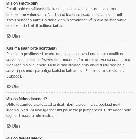
Mis on emotikoni?
Emotikonid on väiksed pildikesed, mis aitavad sul postituses oma
emotsioone väljendada. Neid saad teatesse lisada postitamise lehelt.
Katsu nendega mitte liialdada. Administraator on võib-olla ka määranud
emotikonide limiidi potituse kohta.
Üles
Kas ma saan pilte postitada?
Pilte saab postitusse kuvada, aga selleks peavad nad olema avalikus
serveris, näiteks http://www.sinudomeen.ee/minu-pilt.gif. või sa pead need
üles laadima siia lehele. Neid ei saa kuvada oma arvutist (kui see pole
server) ja samuti parooliga kaitstud kohtadest. Piltide lisamiseks kasuta
BBkood'i.
Üles
Mis on üldteadaanded?
Üldteadaanded sisaldavad tähtsat informatsiooni ja sa peaksid neid
lugema. Nad ilmuvad iga foorumi päisesse ja juhtpaneeli. Üldteadaannete
õigused määrab administraator.
Üles
Mis on teadeanded?