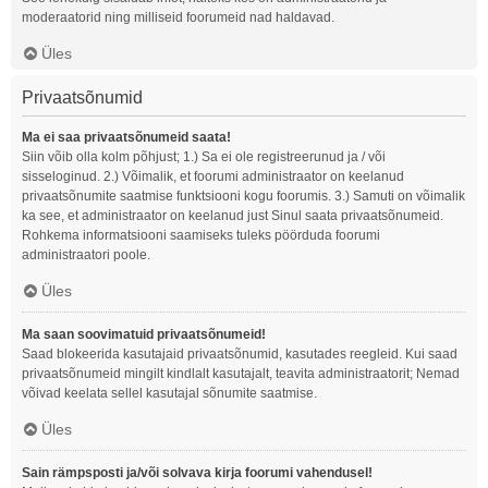
moderaatorid ning milliseid foorumeid nad haldavad.
Üles
Privaatsõnumid
Ma ei saa privaatsõnumeid saata!
Siin võib olla kolm põhjust; 1.) Sa ei ole registreerunud ja / või
sisseloginud. 2.) Võimalik, et foorumi administraator on keelanud
privaatsõnumite saatmise funktsiooni kogu foorumis. 3.) Samuti on võimalik
ka see, et administraator on keelanud just Sinul saata privaatsõnumeid.
Rohkema informatsiooni saamiseks tuleks pöörduda foorumi
administraatori poole.
Üles
Ma saan soovimatuid privaatsõnumeid!
Saad blokeerida kasutajaid privaatsõnumid, kasutades reegleid. Kui saad
privaatsõnumeid mingilt kindlalt kasutajalt, teavita administraatorit; Nemad
võivad keelata sellel kasutajal sõnumite saatmise.
Üles
Sain rämpsposti ja/või solvava kirja foorumi vahendusel!