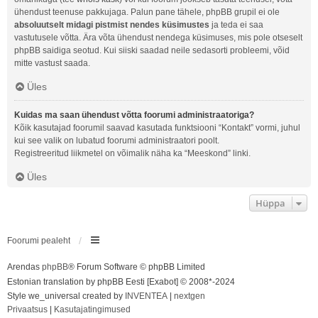
ühendust teenuse pakkujaga. Palun pane tähele, phpBB grupil ei ole
absoluutselt midagi pistmist nendes küsimustes
ja teda ei saa
vastutusele võtta. Ära võta ühendust nendega küsimuses, mis pole otseselt
phpBB saidiga seotud. Kui siiski saadad neile sedasorti probleemi, võid
mitte vastust saada.
Üles
Kuidas ma saan ühendust võtta foorumi administraatoriga?
Kõik kasutajad foorumil saavad kasutada funktsiooni “Kontakt” vormi, juhul
kui see valik on lubatud foorumi administraatori poolt.
Registreeritud liikmetel on võimalik näha ka “Meeskond” linki.
Üles
Hüppa
Foorumi pealeht
Arendas
phpBB
® Forum Software © phpBB Limited
Estonian translation by phpBB Eesti [Exabot] © 2008*-2024
Style we_universal created by
INVENTEA
|
nextgen
Privaatsus
|
Kasutajatingimused