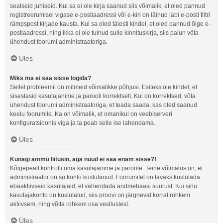
sealseid juhiseid. Kui sa ei ole kirja saanud siis võimalik, et oled pannud
registreerumisel vigase e-postiaadressi või e-kiri on läinud läbi e-posti filtri
rämpspost kirjade kausta. Kui sa oled täiesti kindel, et oled pannud õige e-
postiaadressi, ning ikka ei ole tulnud sulle kinnituskirja, siis palun võta
ühendust foorumi administraatoriga.
Üles
Miks ma ei saa sisse logida?
Sellel probleemil on mitmeid võimalikke põhjusi. Esiteks ole kindel, et
sisestasid kasutajanime ja parooli korrektselt. Kui on korrektsed, võta
ühendust foorumi administraatoriga, et teada saada, kas oled saanud
keelu foorumile. Ka on võimalik, et omanikul on veebiserveri
konfiguratsioonis viga ja ta peab selle ise lahendama.
Üles
Kunagi ammu liitusin, aga nüüd ei saa enam sisse?!
Kõigepealt kontrolli oma kasutajanime ja paroole. Teine võimalus on, et
administraator on su konto kustutanud. Foorumitel on tavaks kustutada
ebaaktiivseid kasutajaid, et vähendada andmebaasi suurust. Kui sinu
kasutajakonto on kustutatud, siis proovi on järgneval korral rohkem
aktiivsem, ning võtta rohkem osa vestlustest.
Üles