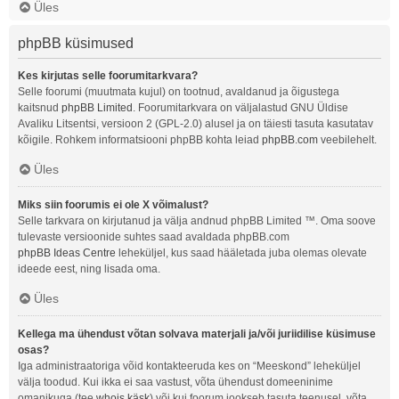
Üles
phpBB küsimused
Kes kirjutas selle foorumitarkvara?
Selle foorumi (muutmata kujul) on tootnud, avaldanud ja õigustega
kaitsnud
phpBB Limited
. Foorumitarkvara on väljalastud GNU Üldise
Avaliku Litsentsi, versioon 2 (GPL-2.0) alusel ja on täiesti tasuta kasutatav
kõigile. Rohkem informatsiooni phpBB kohta leiad
phpBB.com
veebilehelt.
Üles
Miks siin foorumis ei ole X võimalust?
Selle tarkvara on kirjutanud ja välja andnud phpBB Limited ™. Oma soove
tulevaste versioonide suhtes saad avaldada phpBB.com
phpBB Ideas Centre
leheküljel, kus saad hääletada juba olemas olevate
ideede eest, ning lisada oma.
Üles
Kellega ma ühendust võtan solvava materjali ja/või juriidilise küsimuse
osas?
Iga administraatoriga võid kontakteeruda kes on “Meeskond” leheküljel
välja toodud. Kui ikka ei saa vastust, võta ühendust domeeninime
omanikuga (tee
whois käsk
) või kui foorum jookseb tasuta teenusel, võta