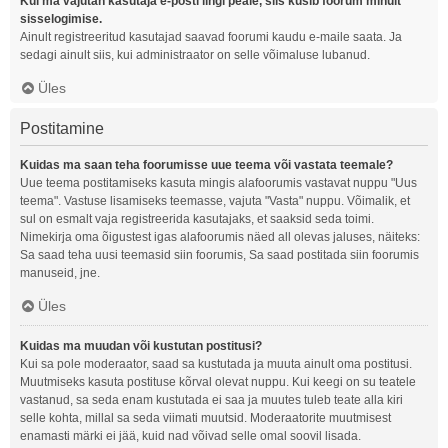
Kui ma vajutan kasutaja e-posti lingi peale, siis küsib foorum minult
sisselogimise.
Ainult registreeritud kasutajad saavad foorumi kaudu e-maile saata. Ja
sedagi ainult siis, kui administraator on selle võimaluse lubanud.
Üles
Postitamine
Kuidas ma saan teha foorumisse uue teema või vastata teemale?
Uue teema postitamiseks kasuta mingis alafoorumis vastavat nuppu "Uus
teema". Vastuse lisamiseks teemasse, vajuta "Vasta" nuppu. Võimalik, et
sul on esmalt vaja registreerida kasutajaks, et saaksid seda toimi.
Nimekirja oma õigustest igas alafoorumis näed all olevas jaluses, näiteks:
Sa saad teha uusi teemasid siin foorumis, Sa saad postitada siin foorumis
manuseid, jne.
Üles
Kuidas ma muudan või kustutan postitusi?
Kui sa pole moderaator, saad sa kustutada ja muuta ainult oma postitusi.
Muutmiseks kasuta postituse kõrval olevat nuppu. Kui keegi on su teatele
vastanud, sa seda enam kustutada ei saa ja muutes tuleb teate alla kiri
selle kohta, millal sa seda viimati muutsid. Moderaatorite muutmisest
enamasti märki ei jää, kuid nad võivad selle omal soovil lisada.