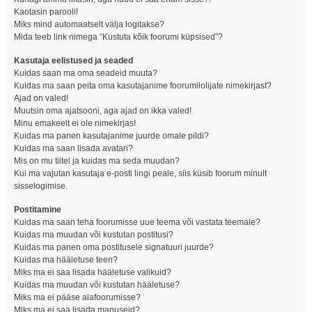
Kaotasin parooli!
Miks mind automaatselt välja logitakse?
Mida teeb link nimega “Kustuta kõik foorumi küpsised”?
Kasutaja eelistused ja seaded
Kuidas saan ma oma seadeid muuta?
Kuidas ma saan peita oma kasutajanime foorumilolijate nimekirjast?
Ajad on valed!
Muutsin oma ajatsooni, aga ajad on ikka valed!
Minu emakeelt ei ole nimekirjas!
Kuidas ma panen kasutajanime juurde omale pildi?
Kuidas ma saan lisada avatari?
Mis on mu tiitel ja kuidas ma seda muudan?
Kui ma vajutan kasutaja e-posti lingi peale, siis küsib foorum minult
sisselogimise.
Postitamine
Kuidas ma saan teha foorumisse uue teema või vastata teemale?
Kuidas ma muudan või kustutan postitusi?
Kuidas ma panen oma postitusele signatuuri juurde?
Kuidas ma hääletuse teen?
Miks ma ei saa lisada hääletuse valikuid?
Kuidas ma muudan või kustutan hääletuse?
Miks ma ei pääse alafoorumisse?
Miks ma ei saa lisada manuseid?