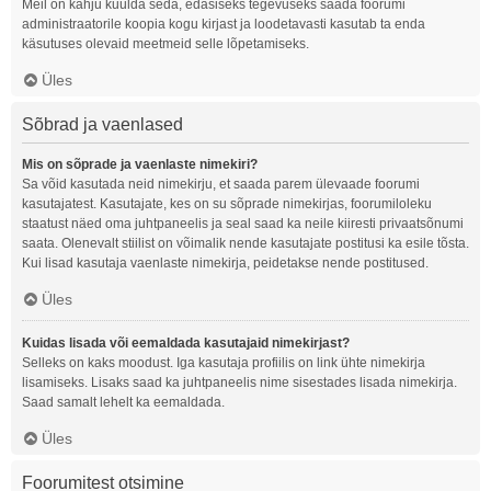
Meil on kahju kuulda seda, edasiseks tegevuseks saada foorumi
administraatorile koopia kogu kirjast ja loodetavasti kasutab ta enda
käsutuses olevaid meetmeid selle lõpetamiseks.
Üles
Sõbrad ja vaenlased
Mis on sõprade ja vaenlaste nimekiri?
Sa võid kasutada neid nimekirju, et saada parem ülevaade foorumi
kasutajatest. Kasutajate, kes on su sõprade nimekirjas, foorumiloleku
staatust näed oma juhtpaneelis ja seal saad ka neile kiiresti privaatsõnumi
saata. Olenevalt stiilist on võimalik nende kasutajate postitusi ka esile tõsta.
Kui lisad kasutaja vaenlaste nimekirja, peidetakse nende postitused.
Üles
Kuidas lisada või eemaldada kasutajaid nimekirjast?
Selleks on kaks moodust. Iga kasutaja profiilis on link ühte nimekirja
lisamiseks. Lisaks saad ka juhtpaneelis nime sisestades lisada nimekirja.
Saad samalt lehelt ka eemaldada.
Üles
Foorumitest otsimine