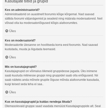
Kasutajate tiitlid ja grupid
Kes on administraatorid?
Administraatorid on auastmelt foorumis kõige kõrgemal. Nad saavad
sättida foorumi väljanägemist ja seadeid ning määrata moderaatoreid. Neil
võivad olla ka moderaatoriõigused kõigis alafoorumites.
Üles
Kes on moderaatorid?
Moderaatorite ülesanne on hoolitseda korra eest foorumis. Nad saavad
kustutada, muuta ja liigutada teemasid.
Üles
Mis on kasutajagrupid?
Kasutajagrupid on võimalus liikmeid gruppidesse jagada. Üks inimene
saab kuuluda mitmesse gruppi ning gruppidel saab olla eriõiguseid. Nii
saab näiteks anda mõnele grupile õiguse mõnda alafoorumite kasutada,
kuigi teised seda teha ei saa..
Üles
Kus on kasutajagrupid ja kuidas nendega liituda?
Olemasolevaid gruppe saad vaadata menüüst Kasutajagruppide alt. Seal