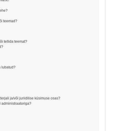
mitest?
lehe?
õi teemad?
õi tellida teemat?
d?
s lubatud?
jali ja/või juriidilise küsimuse osas?
 administraatoriga?