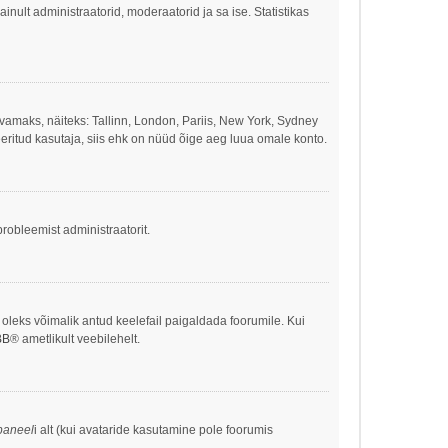
 ainult administraatorid, moderaatorid ja sa ise. Statistikas
ivamaks, näiteks: Tallinn, London, Pariis, New York, Sydney
eritud kasutaja, siis ehk on nüüd õige aeg luua omale konto.
robleemist administraatorit.
s oleks võimalik antud keelefail paigaldada foorumile. Kui
BB
® ametlikult veebilehelt.
paneel
i alt (kui avataride kasutamine pole foorumis