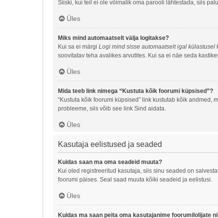
Siiski, kui teil ei ole võimalik oma parooli lähtestada, siis p
Üles
Miks mind automaatselt välja logitakse?
Kui sa ei märgi
Logi mind sisse automaatselt igal külastusel
k
soovitatav teha avalikes arvutites. Kui sa ei näe seda kastike
Üles
Mida teeb link nimega “Kustuta kõik foorumi küpsised”?
“Kustuta kõik foorumi küpsised” link kustutab kõik andmed, m
probleeme, siis võib see link Sind aidata.
Üles
Kasutaja eelistused ja seaded
Kuidas saan ma oma seadeid muuta?
Kui oled registreeritud kasutaja, siis sinu seaded on salves
foorumi päises. Seal saad muuta kõiki seadeid ja eelistusi.
Üles
Kuidas ma saan peita oma kasutajanime foorumilolijate n