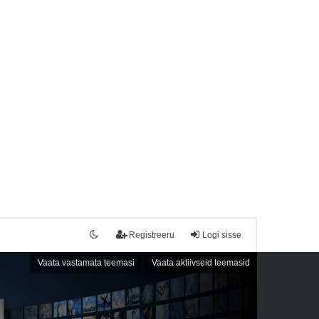
Registreeru
Logi sisse
Vaata vastamata teemasi
Vaata aktiivseid teemasid