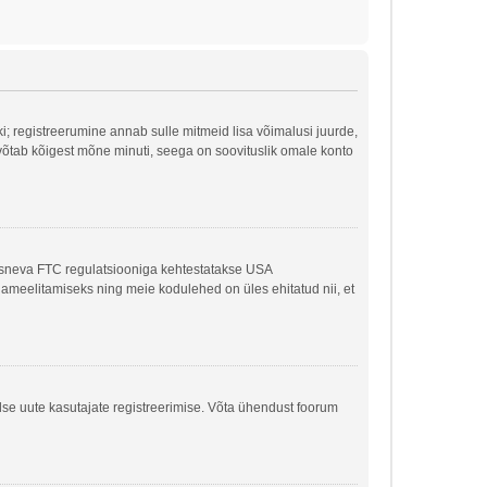
ki; registreerumine annab sulle mitmeid lisa võimalusi juurde,
ne võtab kõigest mõne minuti, seega on soovituslik omale konto
kaasneva FTC regulatsiooniga kehtestatakse USA
ljameelitamiseks ning meie kodulehed on üles ehitatud nii, et
dse uute kasutajate registreerimise. Võta ühendust foorum