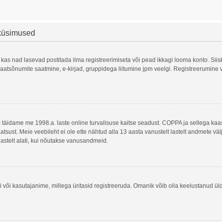
 küsimused
 kas nad lasevad postitada ilma registreerimiseta või pead ikkagi looma konto. Siis
, privaatsõnumite saatmine, e-kirjad, gruppidega liitumine jpm veelgi. Registreerumi
is täidame me 1998.a. laste online turvalisuse kaitse seadust. COPPA ja sellega 
atsust. Meie veebileht ei ole ette nähtud alla 13 aasta vanustelt lastelt andmete vä
lastelt alati, kui nõutakse vanusandmeid.
 või kasutajanime, millega üritasid registreeruda. Omanik võib olla keelustanud ül