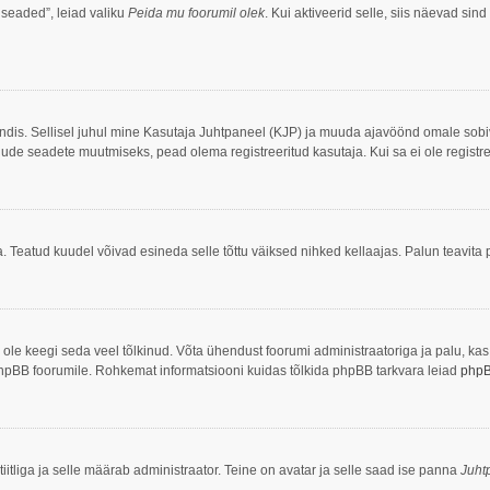
 seaded”, leiad valiku
Peida mu foorumil olek
. Kui aktiveerid selle, siis näevad sind
ööndis. Sellisel juhul mine Kasutaja Juhtpaneel (KJP) ja muuda ajavöönd omale sob
ude seadete muutmiseks, pead olema registreeritud kasutaja. Kui sa ei ole registre
. Teatud kuudel võivad esineda selle tõttu väiksed nihked kellaajas. Palun teavita p
ei ole keegi seda veel tõlkinud. Võta ühendust foorumi administraatoriga ja palu, ka
ke phpBB foorumile. Rohkemat informatsiooni kuidas tõlkida phpBB tarkvara leiad
php
iitliga ja selle määrab administraator. Teine on avatar ja selle saad ise panna
Juht