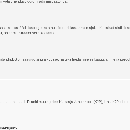
alun võta ühendust foorumi administraatoriga.
asti, siis sa jääd sisselogituks ainult foorumi kasutamise ajaks. Kui tahad alati siss
st, on administraator selle keelanud.
ida phpBB on saatnud sinu arvutisse, näiteks hoida meeles kasutajanime ja parooli
tatud andmebaasi. Et neid muuta, mine Kasutaja Juhtpaneeli (KJP); Linki KJP lehele 
imekirjast?