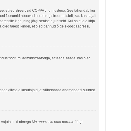
 see, et registreerusid COPPA tingimustega. See tähendab kui
õned foorumid nõuavad uutelt registreerumistelt, kas kasutajalt
ressile kirja, ning järgi sealseid juhiseid. Kui sa ei ole kirja
sa oled täiesti kindel, et oled pannud õige e-postiaadressi,
hendust foorumi administraatoriga, et teada saada, kas oled
a ebaaktiivseid kasutajaid, et vähendada andmebaasi suurust.
g vajuta linki nimega
Ma unustasin oma parooli
. Jälgi