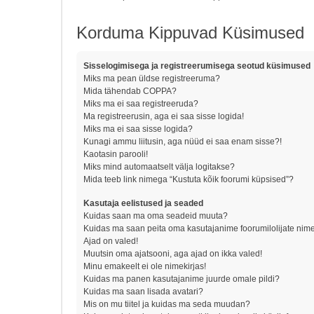
Korduma Kippuvad Küsimused
Sisselogimisega ja registreerumisega seotud küsimused
Miks ma pean üldse registreeruma?
Mida tähendab COPPA?
Miks ma ei saa registreeruda?
Ma registreerusin, aga ei saa sisse logida!
Miks ma ei saa sisse logida?
Kunagi ammu liitusin, aga nüüd ei saa enam sisse?!
Kaotasin parooli!
Miks mind automaatselt välja logitakse?
Mida teeb link nimega “Kustuta kõik foorumi küpsised”?
Kasutaja eelistused ja seaded
Kuidas saan ma oma seadeid muuta?
Kuidas ma saan peita oma kasutajanime foorumilolijate nime
Ajad on valed!
Muutsin oma ajatsooni, aga ajad on ikka valed!
Minu emakeelt ei ole nimekirjas!
Kuidas ma panen kasutajanime juurde omale pildi?
Kuidas ma saan lisada avatari?
Mis on mu tiitel ja kuidas ma seda muudan?