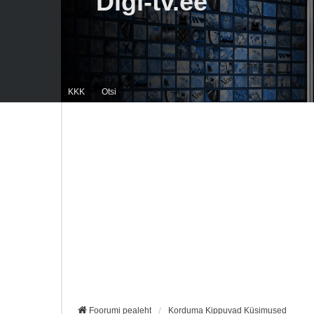
Digi-tv.ee
KKK
Otsi
Foorumi pealeht
Korduma Kippuvad Küsimused