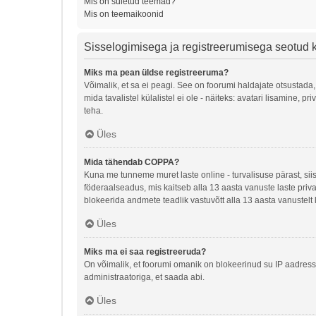
Mis on suletud teemad?
Mis on teemaikoonid
Sisselogimisega ja registreerumisega seotud
Miks ma pean üldse registreeruma?
Võimalik, et sa ei peagi. See on foorumi haldajate otsustada,
mida tavalistel külalistel ei ole - näiteks: avatari lisamine
teha.
Üles
Mida tähendab COPPA?
Kuna me tunneme muret laste online - turvalisuse pärast, si
föderaalseadus, mis kaitseb alla 13 aasta vanuste laste priva
blokeerida andmete teadlik vastuvõtt alla 13 aasta vanustelt 
Üles
Miks ma ei saa registreeruda?
On võimalik, et foorumi omanik on blokeerinud su IP aadressi
administraatoriga, et saada abi.
Üles