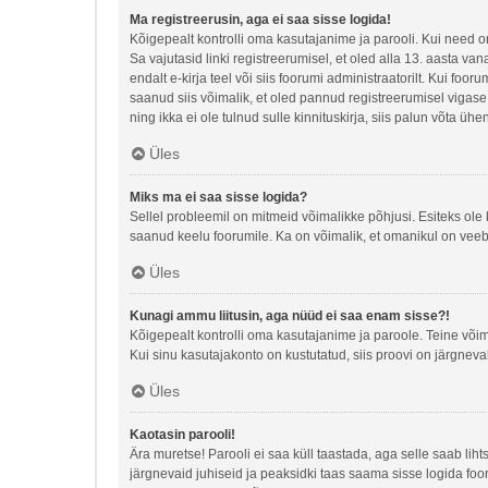
Ma registreerusin, aga ei saa sisse logida!
Kõigepealt kontrolli oma kasutajanime ja parooli. Kui need o
Sa vajutasid linki registreerumisel, et oled alla 13. aasta va
endalt e-kirja teel või siis foorumi administraatorilt. Kui foo
saanud siis võimalik, et oled pannud registreerumisel vigase e-
ning ikka ei ole tulnud sulle kinnituskirja, siis palun võta üh
Üles
Miks ma ei saa sisse logida?
Sellel probleemil on mitmeid võimalikke põhjusi. Esiteks ole 
saanud keelu foorumile. Ka on võimalik, et omanikul on veebi
Üles
Kunagi ammu liitusin, aga nüüd ei saa enam sisse?!
Kõigepealt kontrolli oma kasutajanime ja paroole. Teine või
Kui sinu kasutajakonto on kustutatud, siis proovi on järgneva
Üles
Kaotasin parooli!
Ära muretse! Parooli ei saa küll taastada, aga selle saab lih
järgnevaid juhiseid ja peaksidki taas saama sisse logida foo