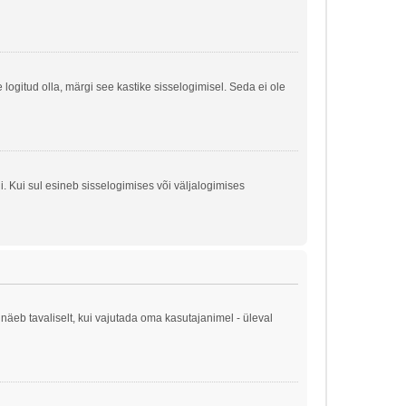
e logitud olla, märgi see kastike sisselogimisel. Seda ei ole
. Kui sul esineb sisselogimises või väljalogimises
näeb tavaliselt, kui vajutada oma kasutajanimel - üleval