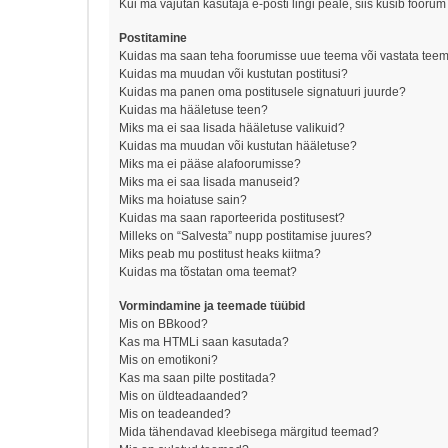
Kui ma vajutan kasutaja e-posti lingi peale, siis küsib foorum
Postitamine
Kuidas ma saan teha foorumisse uue teema või vastata tee
Kuidas ma muudan või kustutan postitusi?
Kuidas ma panen oma postitusele signatuuri juurde?
Kuidas ma hääletuse teen?
Miks ma ei saa lisada hääletuse valikuid?
Kuidas ma muudan või kustutan hääletuse?
Miks ma ei pääse alafoorumisse?
Miks ma ei saa lisada manuseid?
Miks ma hoiatuse sain?
Kuidas ma saan raporteerida postitusest?
Milleks on “Salvesta” nupp postitamise juures?
Miks peab mu postitust heaks kiitma?
Kuidas ma tõstatan oma teemat?
Vormindamine ja teemade tüübid
Mis on BBkood?
Kas ma HTMLi saan kasutada?
Mis on emotikoni?
Kas ma saan pilte postitada?
Mis on üldteadaanded?
Mis on teadeanded?
Mida tähendavad kleebisega märgitud teemad?