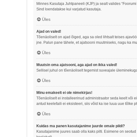
Minnes Kasutaja Juhtpaneeli (KJP) ja sealt valides “Foorumi
Sind loendatakse kui varjatud kasutaja.
Üles
Ajad on valed!
Tõenäoliselt on ajad õiged, aga sa oled lihtsalt teises ajav
jne. Palun pane tähele, et ajatsooni muutmiseks, nagu ka mu
Üles
Muutsin oma ajatsooni, aga ajad on ikka valed!
Sellisel juhul on tõenäoliselt tegemist suveajale üleminekuga
Üles
Minu emakeelt ei ole nimekirjas!
Tõenäoliselt ei installeerinud administraator seda keelt või 
antud keelefaili ei eksisteeri, siis võid ka ise luua uue tõl
Üles
Kuidas ma panen kasutajanime juurde omale pildi?
Kasutajanime juures saab olla kaks pilti. Esimene on seotud t