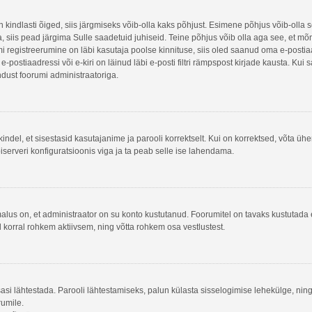
n kindlasti õiged, siis järgmiseks võib-olla kaks põhjust. Esimene põhjus võib-olla
na, siis pead järgima Sulle saadetuid juhiseid. Teine põhjus võib olla aga see, et m
rumi registreerumine on läbi kasutaja poolse kinnituse, siis oled saanud oma e-postiaad
postiaadressi või e-kiri on läinud läbi e-posti filtri rämpspost kirjade kausta. Kui 
endust foorumi administraatoriga.
kindel, et sisestasid kasutajanime ja parooli korrektselt. Kui on korrektsed, võta ü
serveri konfiguratsioonis viga ja ta peab selle ise lahendama.
malus on, et administraator on su konto kustutanud. Foorumitel on tavaks kustutad
l korral rohkem aktiivsem, ning võtta rohkem osa vestlustest.
tsasi lähtestada. Parooli lähtestamiseks, palun külasta sisselogimise lehekülge, nin
rumile.