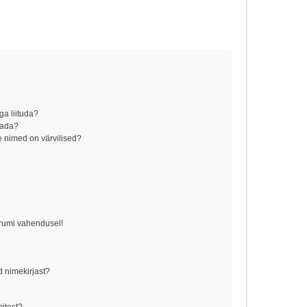
ga liituda?
aada?
 nimed on värvilised?
!
orumi vahendusel!
d nimekirjast?