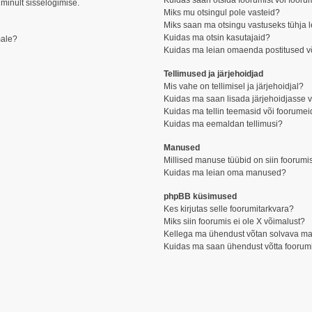
Kuidas saan otsida foorumist või fooru
 minult sisselogimise.
Miks mu otsingul pole vasteid?
Miks saan ma otsingu vastuseks tühja 
Kuidas ma otsin kasutajaid?
male?
Kuidas ma leian omaenda postitused v
Tellimused ja järjehoidjad
Mis vahe on tellimisel ja järjehoidjal?
Kuidas ma saan lisada järjehoidjasse v
Kuidas ma tellin teemasid või foorumei
Kuidas ma eemaldan tellimusi?
Manused
Millised manuse tüübid on siin foorumi
Kuidas ma leian oma manused?
phpBB küsimused
Kes kirjutas selle foorumitarkvara?
Miks siin foorumis ei ole X võimalust?
Kellega ma ühendust võtan solvava mater
Kuidas ma saan ühendust võtta foorumi