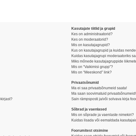
Kasutajate tiitlid ja grupid
Kes on administraatorid?
Kes on moderaatorid?
Mis on kasutajagrupid?
Kus on kasutajagrupid ja kuidas nende
Kuidas kasutajagrupi moderaatoriks s
Miks mõnede kasutajagruppide liikmete
Mis on “Vaikimisi grupp”?
Mis on “Meeskond” link?
Privaatsõnumid
Ma ei saa privaatsõnumeid saata!
Ma saan soovimatuid privaatsõnumeid
kirjast?
Sain rämpsposti ja/või solvava kirja fo
Sõbrad ja vaenlased
Mis on sõprade ja vaenlaste nimekiri?
Kuidas lisada või eemaldada kasutajai
Foorumitest otsimine