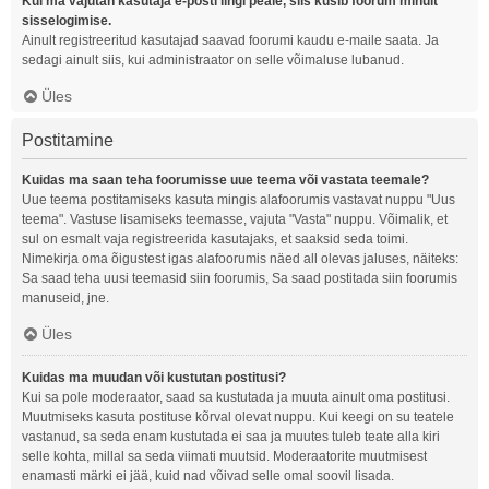
Kui ma vajutan kasutaja e-posti lingi peale, siis küsib foorum minult
sisselogimise.
Ainult registreeritud kasutajad saavad foorumi kaudu e-maile saata. Ja
sedagi ainult siis, kui administraator on selle võimaluse lubanud.
Üles
Postitamine
Kuidas ma saan teha foorumisse uue teema või vastata teemale?
Uue teema postitamiseks kasuta mingis alafoorumis vastavat nuppu "Uus
teema". Vastuse lisamiseks teemasse, vajuta "Vasta" nuppu. Võimalik, et
sul on esmalt vaja registreerida kasutajaks, et saaksid seda toimi.
Nimekirja oma õigustest igas alafoorumis näed all olevas jaluses, näiteks:
Sa saad teha uusi teemasid siin foorumis, Sa saad postitada siin foorumis
manuseid, jne.
Üles
Kuidas ma muudan või kustutan postitusi?
Kui sa pole moderaator, saad sa kustutada ja muuta ainult oma postitusi.
Muutmiseks kasuta postituse kõrval olevat nuppu. Kui keegi on su teatele
vastanud, sa seda enam kustutada ei saa ja muutes tuleb teate alla kiri
selle kohta, millal sa seda viimati muutsid. Moderaatorite muutmisest
enamasti märki ei jää, kuid nad võivad selle omal soovil lisada.