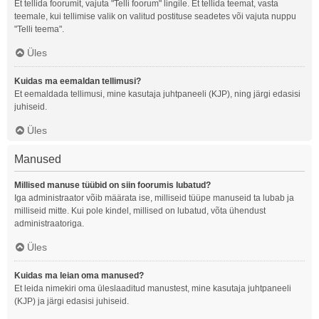
Et tellida foorumit, vajuta "Telli foorum" lingile. Et tellida teemat, vasta
teemale, kui tellimise valik on valitud postituse seadetes või vajuta nuppu
"Telli teema".
Üles
Kuidas ma eemaldan tellimusi?
Et eemaldada tellimusi, mine kasutaja juhtpaneeli (KJP), ning järgi edasisi
juhiseid.
Üles
Manused
Millised manuse tüübid on siin foorumis lubatud?
Iga administraator võib määrata ise, milliseid tüüpe manuseid ta lubab ja
milliseid mitte. Kui pole kindel, millised on lubatud, võta ühendust
administraatoriga.
Üles
Kuidas ma leian oma manused?
Et leida nimekiri oma üleslaaditud manustest, mine kasutaja juhtpaneeli
(KJP) ja järgi edasisi juhiseid.