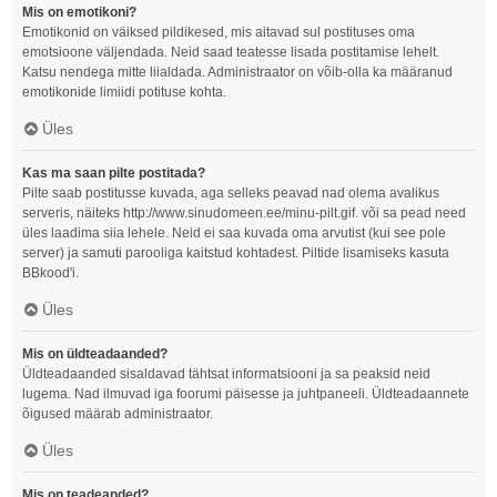
Mis on emotikoni?
Emotikonid on väiksed pildikesed, mis aitavad sul postituses oma
emotsioone väljendada. Neid saad teatesse lisada postitamise lehelt.
Katsu nendega mitte liialdada. Administraator on võib-olla ka määranud
emotikonide limiidi potituse kohta.
Üles
Kas ma saan pilte postitada?
Pilte saab postitusse kuvada, aga selleks peavad nad olema avalikus
serveris, näiteks http://www.sinudomeen.ee/minu-pilt.gif. või sa pead need
üles laadima siia lehele. Neid ei saa kuvada oma arvutist (kui see pole
server) ja samuti parooliga kaitstud kohtadest. Piltide lisamiseks kasuta
BBkood'i.
Üles
Mis on üldteadaanded?
Üldteadaanded sisaldavad tähtsat informatsiooni ja sa peaksid neid
lugema. Nad ilmuvad iga foorumi päisesse ja juhtpaneeli. Üldteadaannete
õigused määrab administraator.
Üles
Mis on teadeanded?