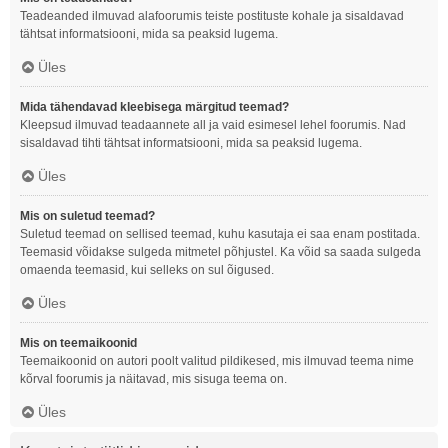
Teadeanded ilmuvad alafoorumis teiste postituste kohale ja sisaldavad
tähtsat informatsiooni, mida sa peaksid lugema.
Üles
Mida tähendavad kleebisega märgitud teemad?
Kleepsud ilmuvad teadaannete all ja vaid esimesel lehel foorumis. Nad
sisaldavad tihti tähtsat informatsiooni, mida sa peaksid lugema.
Üles
Mis on suletud teemad?
Suletud teemad on sellised teemad, kuhu kasutaja ei saa enam postitada.
Teemasid võidakse sulgeda mitmetel põhjustel. Ka võid sa saada sulgeda
omaenda teemasid, kui selleks on sul õigused.
Üles
Mis on teemaikoonid
Teemaikoonid on autori poolt valitud pildikesed, mis ilmuvad teema nime
kõrval foorumis ja näitavad, mis sisuga teema on.
Üles