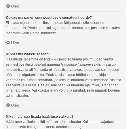
Üles
Kuidas ma panen oma postitusele signatuuri juurde?
Et lisada signatuuri postitusele, pead kõigepealt selle sisestama
Juhtpaneelis. Peale seda kui signatuur on loodud, siis postituse valikutes
määrama valiku
"Lisa signatuur"
.
Üles
Kuidas ma hääletuse teen?
Hääletuste tegemine on lihte - kui postitad teema (või muudad teema
esimest postitust) peaksid nägema
Hääletuse lisamine
sakki, mis asub
kirjutamisvälja all (kui seda ei näe, siis arvatavasti puuduvad sul õigused
hääletuse algatamiseks). Peaksid sisestama hääletuse pealkirja ja
vähemalt kaks vastusevarianti (selleks, et määrata vastusevarianti, sisesta
see vastavale reale. Hääletusele saab ka määrata ajalimiidi, 0 tähendab
piiramatut aega. Valikvastuste arv võib olla piiratud, selle määrab foorumi
administraator.
Üles
Miks ma ei saa lisada hääletuse valikuid?
Hääletuse valikute limiidi määrab administraator. Kui tunned vajadust
ületada seda limiiti, kontakteeru administraatoriga.