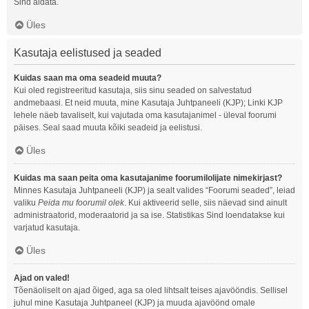
Sind aidata.
Üles
Kasutaja eelistused ja seaded
Kuidas saan ma oma seadeid muuta?
Kui oled registreeritud kasutaja, siis sinu seaded on salvestatud
andmebaasi. Et neid muuta, mine Kasutaja Juhtpaneeli (KJP); Linki KJP
lehele näeb tavaliselt, kui vajutada oma kasutajanimel - üleval foorumi
päises. Seal saad muuta kõiki seadeid ja eelistusi.
Üles
Kuidas ma saan peita oma kasutajanime foorumilolijate nimekirjast?
Minnes Kasutaja Juhtpaneeli (KJP) ja sealt valides “Foorumi seaded”, leiad
valiku
Peida mu foorumil olek
. Kui aktiveerid selle, siis näevad sind ainult
administraatorid, moderaatorid ja sa ise. Statistikas Sind loendatakse kui
varjatud kasutaja.
Üles
Ajad on valed!
Tõenäoliselt on ajad õiged, aga sa oled lihtsalt teises ajavööndis. Sellisel
juhul mine Kasutaja Juhtpaneel (KJP) ja muuda ajavöönd omale