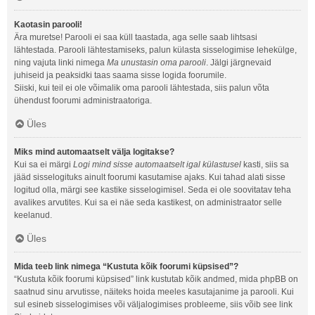
Kaotasin parooli!
Ära muretse! Parooli ei saa küll taastada, aga selle saab lihtsasi
lähtestada. Parooli lähtestamiseks, palun külasta sisselogimise lehekülge,
ning vajuta linki nimega
Ma unustasin oma parooli
. Jälgi järgnevaid
juhiseid ja peaksidki taas saama sisse logida foorumile.
Siiski, kui teil ei ole võimalik oma parooli lähtestada, siis palun võta
ühendust foorumi administraatoriga.
Üles
Miks mind automaatselt välja logitakse?
Kui sa ei märgi
Logi mind sisse automaatselt igal külastusel
kasti, siis sa
jääd sisselogituks ainult foorumi kasutamise ajaks. Kui tahad alati sisse
logitud olla, märgi see kastike sisselogimisel. Seda ei ole soovitatav teha
avalikes arvutites. Kui sa ei näe seda kastikest, on administraator selle
keelanud.
Üles
Mida teeb link nimega “Kustuta kõik foorumi küpsised”?
“Kustuta kõik foorumi küpsised” link kustutab kõik andmed, mida phpBB on
saatnud sinu arvutisse, näiteks hoida meeles kasutajanime ja parooli. Kui
sul esineb sisselogimises või väljalogimises probleeme, siis võib see link