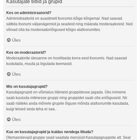
Kasutajate tiitlid ja grupid
Kes on administraatorid?
Administraatorid on auastmelt foorumis kõige kõrgemal. Nad saavad
sättida foorumi väljanägemist ja seadeid ning määrata moderaatoreid. Neil
võivad olla ka moderaatoriõigused kõigis alafoorumites.
Üles
Kes on moderaatorid?
Moderaatorite ülesanne on hoolitseda korra eest foorumis. Nad saavad
kustutada, muuta ja liigutada teemasid.
Üles
Mis on kasutajagrupid?
Kasutajagrupid on võimalus liikmeid gruppidesse jagada. Üks inimene
saab kuuluda mitmesse gruppi ning gruppidel saab olla eriõiguseid. Nii
saab näiteks anda mõnele grupile õiguse mõnda alafoorumite kasutada,
kuigi teised seda teha ei saa..
Üles
Kus on kasutajagrupid ja kuidas nendega liituda?
Olemasolevaid gruppe saad vaadata menüüst Kasutajagruppide alt. Seal