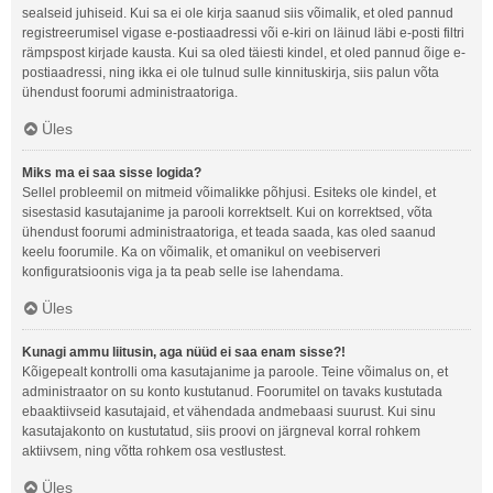
sealseid juhiseid. Kui sa ei ole kirja saanud siis võimalik, et oled pannud
registreerumisel vigase e-postiaadressi või e-kiri on läinud läbi e-posti filtri
rämpspost kirjade kausta. Kui sa oled täiesti kindel, et oled pannud õige e-
postiaadressi, ning ikka ei ole tulnud sulle kinnituskirja, siis palun võta
ühendust foorumi administraatoriga.
Üles
Miks ma ei saa sisse logida?
Sellel probleemil on mitmeid võimalikke põhjusi. Esiteks ole kindel, et
sisestasid kasutajanime ja parooli korrektselt. Kui on korrektsed, võta
ühendust foorumi administraatoriga, et teada saada, kas oled saanud
keelu foorumile. Ka on võimalik, et omanikul on veebiserveri
konfiguratsioonis viga ja ta peab selle ise lahendama.
Üles
Kunagi ammu liitusin, aga nüüd ei saa enam sisse?!
Kõigepealt kontrolli oma kasutajanime ja paroole. Teine võimalus on, et
administraator on su konto kustutanud. Foorumitel on tavaks kustutada
ebaaktiivseid kasutajaid, et vähendada andmebaasi suurust. Kui sinu
kasutajakonto on kustutatud, siis proovi on järgneval korral rohkem
aktiivsem, ning võtta rohkem osa vestlustest.
Üles