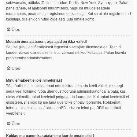
sobivamaks, näiteks: Tallinn, London, Pariis, New York, Sydney jne. Palun
pane tähele, et ajatsooni muutmiseks, nagu ka muude seadete
muutmiseks, pead olema registreeritud kasutaja. Kui sa ei ole registreeritud
kasutaja, siis ehk on nüüd õige aeg luua omale konto.
Üles
Muutsin oma ajatsooni, aga ajad on ikka valed!
Sellisel juhul on tõenäoliselt tegemist suveajale üleminekuga. Teatud
kuudel võivad esineda selle tõttu väiksed nihked kellaajas. Palun teavita
probleemist administraatorit.
Üles
Minu emakeelt ei ole nimekirjas!
Tõenäoliselt ei installeerinud administraator seda keelt või ei ole keegi
seda veel tõlkinud. Võta ühendust foorumi administraatoriga ja palu, kas
oleks võimalik antud keelefail paigaldada foorumile. Kui antud keelefaili ei
eksisteeri, siis võid ka ise luua uue tõlke phpBB foorumile. Rohkemat
informatsiooni kuidas tõlkida phpBB tarkvara leiad
phpBB
® ametlikult
veebilehelt.
Üles
Kuidas ma panen kasutajanime juurde omale pildi?