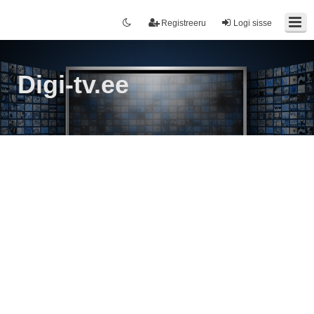
Registreeru
Logi sisse
Digi-tv.ee