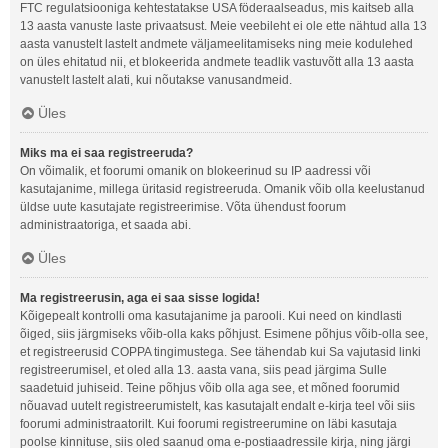
FTC regulatsiooniga kehtestatakse USA föderaalseadus, mis kaitseb alla
13 aasta vanuste laste privaatsust. Meie veebileht ei ole ette nähtud alla 13
aasta vanustelt lastelt andmete väljameelitamiseks ning meie kodulehed
on üles ehitatud nii, et blokeerida andmete teadlik vastuvõtt alla 13 aasta
vanustelt lastelt alati, kui nõutakse vanusandmeid.
Üles
Miks ma ei saa registreeruda?
On võimalik, et foorumi omanik on blokeerinud su IP aadressi või
kasutajanime, millega üritasid registreeruda. Omanik võib olla keelustanud
üldse uute kasutajate registreerimise. Võta ühendust foorum
administraatoriga, et saada abi.
Üles
Ma registreerusin, aga ei saa sisse logida!
Kõigepealt kontrolli oma kasutajanime ja parooli. Kui need on kindlasti
õiged, siis järgmiseks võib-olla kaks põhjust. Esimene põhjus võib-olla see,
et registreerusid COPPA tingimustega. See tähendab kui Sa vajutasid linki
registreerumisel, et oled alla 13. aasta vana, siis pead järgima Sulle
saadetuid juhiseid. Teine põhjus võib olla aga see, et mõned foorumid
nõuavad uutelt registreerumistelt, kas kasutajalt endalt e-kirja teel või siis
foorumi administraatorilt. Kui foorumi registreerumine on läbi kasutaja
poolse kinnituse, siis oled saanud oma e-postiaadressile kirja, ning järgi