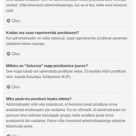
seotud. Võta ühendust administraatoriga, kui sa ei tea, mille eest hoiatuse
said.
Üles
Kuidas ma saan raporteerida postitusest?
Kui administraator on selle lubanud, saad raporteerida postituse paremas
ülaääres oleva nupuga.
Üles
Milleks on “Salvesta” nupp postitamise juures?
See nupp lubab sul salvestada postituse seise. Et laadida mõni postituse
seis, kasuta Kasutaja Juhtpaneel (KJP).
Üles
Miks peab mu postitust heaks kiitma?
Administraator võib olla määranud, et foorumis peab postituse enne
avaldamist moderaator üle vaatama. Ka on võimalik, et administraator on
pannud sind sellesse kasutajate gruppi, kelle postitusi peab enne
avaldamist üle vaatama. Palun võta ühendust administraatoriga edasiste
küsimuste jaoks.