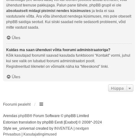
ühendust teenuse pakkujaga. Palun pane tähele, phpBB grupil ei ole
absoluutselt midagi pistmist nendes küsimustes
ja teda ei saa
vastutusele võtta. Ära võta ühendust nendega küsimuses, mis pole otseselt
phpBB saidiga seotud. Kui siiski saadad neile sedasorti probleemi, võid
mitte vastust saada.
Üles
Kuidas ma saan ühendust võtta foorumi administraatoriga?
Kõik kasutajad foorumil saavad kasutada funktsiooni “Kontakt” vormi, juhul
kui see valik on lubatud foorumi administraatori poolt.
Registreeritud liikmetel on võimalik näha ka “Meeskond” linki.
Üles
Hüppa
Foorumi pealeht
Arendas
phpBB
® Forum Software © phpBB Limited
Estonian translation by phpBB Eesti [Exabot] © 2008*-2024
Style we_universal created by
INVENTEA
|
nextgen
Privaatsus
|
Kasutajatingimused