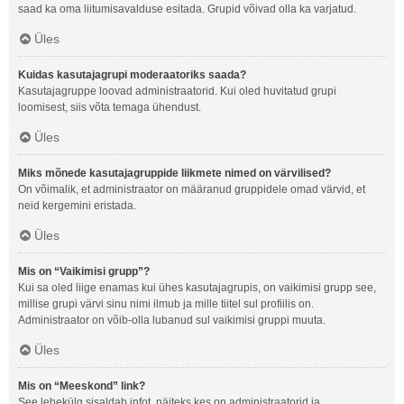
saad ka oma liitumisavalduse esitada. Grupid võivad olla ka varjatud.
Üles
Kuidas kasutajagrupi moderaatoriks saada?
Kasutajagruppe loovad administraatorid. Kui oled huvitatud grupi
loomisest, siis võta temaga ühendust.
Üles
Miks mõnede kasutajagruppide liikmete nimed on värvilised?
On võimalik, et administraator on määranud gruppidele omad värvid, et
neid kergemini eristada.
Üles
Mis on “Vaikimisi grupp”?
Kui sa oled liige enamas kui ühes kasutajagrupis, on vaikimisi grupp see,
millise grupi värvi sinu nimi ilmub ja mille tiitel sul profiilis on.
Administraator on võib-olla lubanud sul vaikimisi gruppi muuta.
Üles
Mis on “Meeskond” link?
See lehekülg sisaldab infot, näiteks kes on administraatorid ja