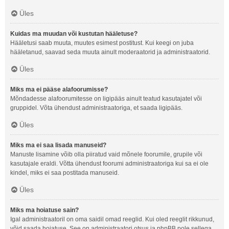
Üles
Kuidas ma muudan või kustutan hääletuse?
Hääletusi saab muuta, muutes esimest postitust. Kui keegi on juba
hääletanud, saavad seda muuta ainult moderaatorid ja administraatorid.
Üles
Miks ma ei pääse alafoorumisse?
Mõndadesse alafoorumitesse on ligipääs ainult teatud kasutajatel või
gruppidel. Võta ühendust administraatoriga, et saada ligipääs.
Üles
Miks ma ei saa lisada manuseid?
Manuste lisamine võib olla piiratud vaid mõnele foorumile, grupile või
kasutajale eraldi. Võtta ühendust foorumi administraatoriga kui sa ei ole
kindel, miks ei saa postitada manuseid.
Üles
Miks ma hoiatuse sain?
Igal administraatoril on oma saidil omad reeglid. Kui oled reeglit rikkunud,
võid saada hoiatuse. See on administraatori otsus ja phpBB pole sellega