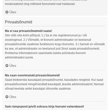
moderaatorid ning milliseid foorumeid nad haldavad.
Üles
Privaatsõnumid
Ma ei saa privaatsõnumeid saata!
Siin võib olla kolm põhjust; 1.) Sa ei ole registreerunud ja / või
sisseloginud. 2.) Võimalik, et foorumi administraator on keelanud
privaatsõnumite saatmise funktsiooni kogu foorumis. 3.) Samuti on võimalik
ka see, et administraator on keelanud just Sinul saata privaatsõnumeid.
Rohkema informatsiooni saamiseks tuleks pöörduda foorumi
administraatori poole.
Üles
Ma saan soovimatuid privaatsõnumeid!
Saad blokeerida kasutajaid privaatsõnumid, kasutades reegleid. Kui saad
privaatsõnumeid mingilt kindlalt kasutajalt, teavita administraatorit; Nemad
võivad keelata sellel kasutajal sõnumite saatmise.
Üles
Sain rämpsposti ja/või solvava kirja foorumi vahendusel!