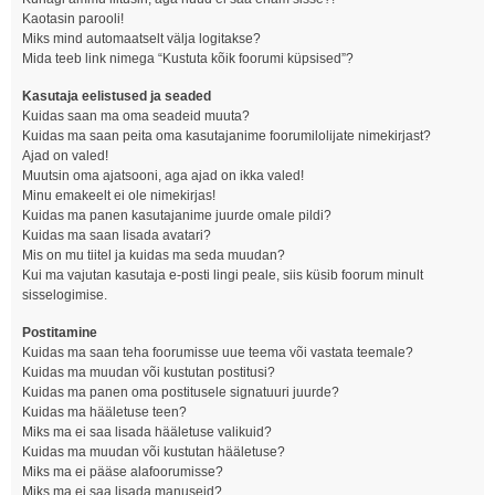
Kaotasin parooli!
Miks mind automaatselt välja logitakse?
Mida teeb link nimega “Kustuta kõik foorumi küpsised”?
Kasutaja eelistused ja seaded
Kuidas saan ma oma seadeid muuta?
Kuidas ma saan peita oma kasutajanime foorumilolijate nimekirjast?
Ajad on valed!
Muutsin oma ajatsooni, aga ajad on ikka valed!
Minu emakeelt ei ole nimekirjas!
Kuidas ma panen kasutajanime juurde omale pildi?
Kuidas ma saan lisada avatari?
Mis on mu tiitel ja kuidas ma seda muudan?
Kui ma vajutan kasutaja e-posti lingi peale, siis küsib foorum minult
sisselogimise.
Postitamine
Kuidas ma saan teha foorumisse uue teema või vastata teemale?
Kuidas ma muudan või kustutan postitusi?
Kuidas ma panen oma postitusele signatuuri juurde?
Kuidas ma hääletuse teen?
Miks ma ei saa lisada hääletuse valikuid?
Kuidas ma muudan või kustutan hääletuse?
Miks ma ei pääse alafoorumisse?
Miks ma ei saa lisada manuseid?