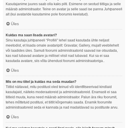
Kasutajanime juures saab olla kaks pilti. Esimene on seotud tiitliga ja selle
määrab administraator. Teine on avatar ja selle saad ise panna
Juhtpaneel
i
alt (kui avataride kasutamine pole foorumis keelatud).
Üles
Kuidas ma saan lisada avatari?
Sinu kasutaja juhtpaneeli “Profiili” lehel saad kasutada ühte neljast
meetodist, et lisada omale avataripilt: Gravatar, Gallery, mujalt veebilehelt
või laadides üles. Samuti foorumi administraatorid saavad ise otsustada,
kas nad lubavad avatare ja millisel viisil nad lubavad. Kui sa ei saa
kasutada avatare, siis võta ühendust foorumi administraatoriga..
Üles
Mis on mu tiitel ja kuidas ma seda muudan?
Tiitlid näitavad, mitu postitust oled teinud või identfitseerivad kindlaid
kasutajaid, näiteks moderaatoreid ja administraatoreid. Enamasti ei saa
tiitleid muuta, kuna need määrab administraator. Palun ära riku foorumit,
tehes mõttetuid postitusi, et tiitlit kõrgemaks saada. Enamik foorumite
administraatoreid seda ei kannata ja nad madaldavad su postituste arvu.
Üles