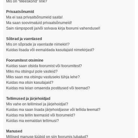
Mis on “Meeskond” link?
Privaatsõnumid
Ma ei saa privaatsõnumeid saata!
Ma saan soovimatuid privaatsõnumeid!
Sain rämpsposti ja/või solvava kirja foorumi vahendusel!
Sõbrad ja vaenlased
Mis on sõprade ja vaenlaste nimekiri?
Kuidas lisada või eemaldada kasutajaid nimekirjast?
Foorumitest otsimine
Kuidas saan otsida foorumist või foorumitest?
Miks mu otsingul pole vasteid?
Miks saan ma otsingu vastuseks tühja lehe?
Kuidas ma otsin kasutajaid?
Kuidas ma leian omaenda postitused või teemad?
Tellimused ja järjehoidjad
Mis vahe on tellimisel ja järjehoidjal?
Kuidas ma saan lisada järjehoidjasse või tellida teemat?
Kuidas ma tellin teemasid või foorumeid?
Kuidas ma eemaldan tellimusi?
Manused
Millised manuse tüübid on siin foorumis lubatud?