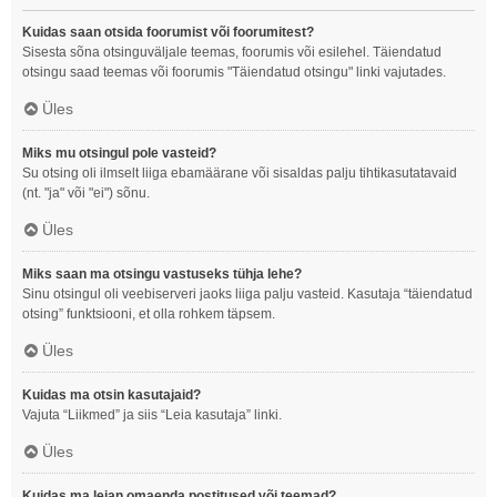
Kuidas saan otsida foorumist või foorumitest?
Sisesta sõna otsinguväljale teemas, foorumis või esilehel. Täiendatud
otsingu saad teemas või foorumis "Täiendatud otsingu" linki vajutades.
Üles
Miks mu otsingul pole vasteid?
Su otsing oli ilmselt liiga ebamäärane või sisaldas palju tihtikasutatavaid
(nt. "ja" või "ei") sõnu.
Üles
Miks saan ma otsingu vastuseks tühja lehe?
Sinu otsingul oli veebiserveri jaoks liiga palju vasteid. Kasutaja “täiendatud
otsing” funktsiooni, et olla rohkem täpsem.
Üles
Kuidas ma otsin kasutajaid?
Vajuta “Liikmed” ja siis “Leia kasutaja” linki.
Üles
Kuidas ma leian omaenda postitused või teemad?