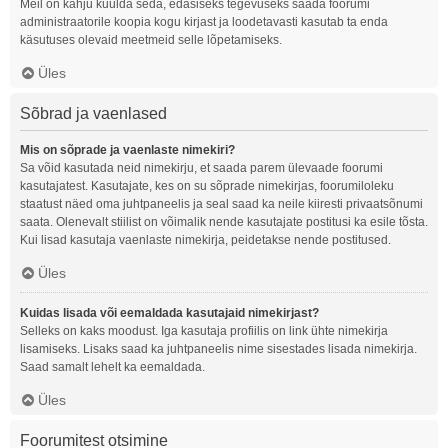
Meil on kahju kuulda seda, edasiseks tegevuseks saada foorumi
administraatorile koopia kogu kirjast ja loodetavasti kasutab ta enda
käsutuses olevaid meetmeid selle lõpetamiseks.
Üles
Sõbrad ja vaenlased
Mis on sõprade ja vaenlaste nimekiri?
Sa võid kasutada neid nimekirju, et saada parem ülevaade foorumi
kasutajatest. Kasutajate, kes on su sõprade nimekirjas, foorumiloleku
staatust näed oma juhtpaneelis ja seal saad ka neile kiiresti privaatsõnumi
saata. Olenevalt stiilist on võimalik nende kasutajate postitusi ka esile tõsta.
Kui lisad kasutaja vaenlaste nimekirja, peidetakse nende postitused.
Üles
Kuidas lisada või eemaldada kasutajaid nimekirjast?
Selleks on kaks moodust. Iga kasutaja profiilis on link ühte nimekirja
lisamiseks. Lisaks saad ka juhtpaneelis nime sisestades lisada nimekirja.
Saad samalt lehelt ka eemaldada.
Üles
Foorumitest otsimine