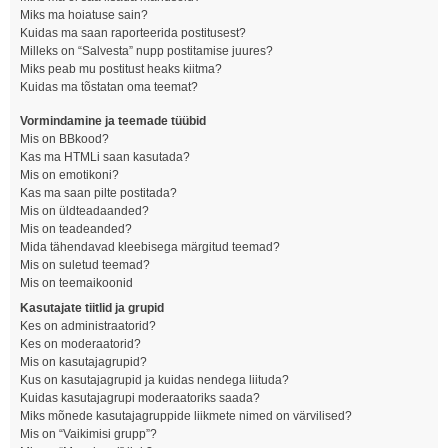
Miks ma hoiatuse sain?
Kuidas ma saan raporteerida postitusest?
Milleks on “Salvesta” nupp postitamise juures?
Miks peab mu postitust heaks kiitma?
Kuidas ma tõstatan oma teemat?
Vormindamine ja teemade tüübid
Mis on BBkood?
Kas ma HTMLi saan kasutada?
Mis on emotikoni?
Kas ma saan pilte postitada?
Mis on üldteadaanded?
Mis on teadeanded?
Mida tähendavad kleebisega märgitud teemad?
Mis on suletud teemad?
Mis on teemaikoonid
Kasutajate tiitlid ja grupid
Kes on administraatorid?
Kes on moderaatorid?
Mis on kasutajagrupid?
Kus on kasutajagrupid ja kuidas nendega liituda?
Kuidas kasutajagrupi moderaatoriks saada?
Miks mõnede kasutajagruppide liikmete nimed on värvilised?
Mis on “Vaikimisi grupp”?