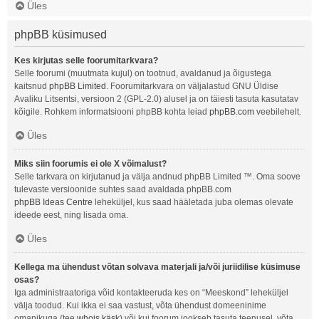
Üles
phpBB küsimused
Kes kirjutas selle foorumitarkvara?
Selle foorumi (muutmata kujul) on tootnud, avaldanud ja õigustega
kaitsnud
phpBB Limited
. Foorumitarkvara on väljalastud GNU Üldise
Avaliku Litsentsi, versioon 2 (GPL-2.0) alusel ja on täiesti tasuta kasutatav
kõigile. Rohkem informatsiooni phpBB kohta leiad
phpBB.com
veebilehelt.
Üles
Miks siin foorumis ei ole X võimalust?
Selle tarkvara on kirjutanud ja välja andnud phpBB Limited ™. Oma soove
tulevaste versioonide suhtes saad avaldada phpBB.com
phpBB Ideas Centre
leheküljel, kus saad hääletada juba olemas olevate
ideede eest, ning lisada oma.
Üles
Kellega ma ühendust võtan solvava materjali ja/või juriidilise küsimuse
osas?
Iga administraatoriga võid kontakteeruda kes on “Meeskond” leheküljel
välja toodud. Kui ikka ei saa vastust, võta ühendust domeeninime
omanikuga (tee
whois käsk
) või kui foorum jookseb tasuta teenusel, võta