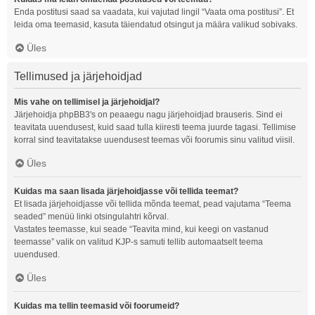
Enda postitusi saad sa vaadata, kui vajutad lingil “Vaata oma postitusi”. Et
leida oma teemasid, kasuta täiendatud otsingut ja määra valikud sobivaks.
Üles
Tellimused ja järjehoidjad
Mis vahe on tellimisel ja järjehoidjal?
Järjehoidja phpBB3's on peaaegu nagu järjehoidjad brauseris. Sind ei
teavitata uuendusest, kuid saad tulla kiiresti teema juurde tagasi. Tellimise
korral sind teavitatakse uuendusest teemas või foorumis sinu valitud viisil.
Üles
Kuidas ma saan lisada järjehoidjasse või tellida teemat?
Et lisada järjehoidjasse või tellida mõnda teemat, pead vajutama “Teema
seaded” menüü linki otsingulahtri kõrval.
Vastates teemasse, kui seade “Teavita mind, kui keegi on vastanud
teemasse” valik on valitud KJP-s samuti tellib automaatselt teema
uuendused.
Üles
Kuidas ma tellin teemasid või foorumeid?