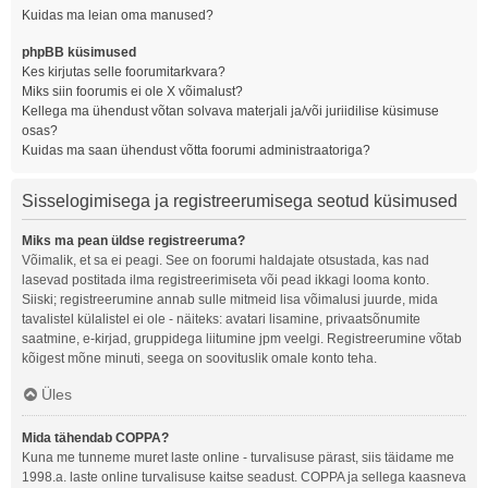
Kuidas ma leian oma manused?
phpBB küsimused
Kes kirjutas selle foorumitarkvara?
Miks siin foorumis ei ole X võimalust?
Kellega ma ühendust võtan solvava materjali ja/või juriidilise küsimuse
osas?
Kuidas ma saan ühendust võtta foorumi administraatoriga?
Sisselogimisega ja registreerumisega seotud küsimused
Miks ma pean üldse registreeruma?
Võimalik, et sa ei peagi. See on foorumi haldajate otsustada, kas nad
lasevad postitada ilma registreerimiseta või pead ikkagi looma konto.
Siiski; registreerumine annab sulle mitmeid lisa võimalusi juurde, mida
tavalistel külalistel ei ole - näiteks: avatari lisamine, privaatsõnumite
saatmine, e-kirjad, gruppidega liitumine jpm veelgi. Registreerumine võtab
kõigest mõne minuti, seega on soovituslik omale konto teha.
Üles
Mida tähendab COPPA?
Kuna me tunneme muret laste online - turvalisuse pärast, siis täidame me
1998.a. laste online turvalisuse kaitse seadust. COPPA ja sellega kaasneva