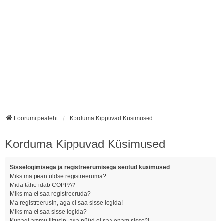
Foorumi pealeht
Korduma Kippuvad Küsimused
Korduma Kippuvad Küsimused
Sisselogimisega ja registreerumisega seotud küsimused
Miks ma pean üldse registreeruma?
Mida tähendab COPPA?
Miks ma ei saa registreeruda?
Ma registreerusin, aga ei saa sisse logida!
Miks ma ei saa sisse logida?
Kunagi ammu liitusin, aga nüüd ei saa enam sisse?!