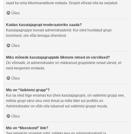
saad ka oma liitumisavalduse esitada. Grupid võivad olla ka varjatud.
Üles
Kuidas kasutajagrupi moderaatoriks saada?
Kasutajagruppe loovad administraatorid. Kui oled huvitatud grupi
loomisest, siis võta temaga ühendust.
Üles
Miks mõnede kasutajagruppide liikmete nimed on värvilised?
On võimalik, et administraator on määranud gruppidele omad värvid, et
neid kergemini eristada.
Üles
Mis on “Vaikimisi grupp”?
Kui sa oled liige enamas kui ühes kasutajagrupis, on vaikimisi grupp see,
millise grupi värvi sinu nimi ilmub ja mille tiitel sul profiilis on.
Administraator on võib-olla lubanud sul vaikimisi gruppi muuta.
Üles
Mis on “Meeskond” link?
See lehekülg sisaldab infot, näiteks kes on administraatorid ja