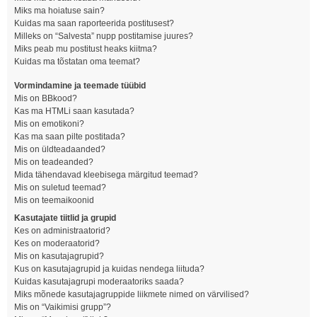
Miks ma hoiatuse sain?
Kuidas ma saan raporteerida postitusest?
Milleks on “Salvesta” nupp postitamise juures?
Miks peab mu postitust heaks kiitma?
Kuidas ma tõstatan oma teemat?
Vormindamine ja teemade tüübid
Mis on BBkood?
Kas ma HTMLi saan kasutada?
Mis on emotikoni?
Kas ma saan pilte postitada?
Mis on üldteadaanded?
Mis on teadeanded?
Mida tähendavad kleebisega märgitud teemad?
Mis on suletud teemad?
Mis on teemaikoonid
Kasutajate tiitlid ja grupid
Kes on administraatorid?
Kes on moderaatorid?
Mis on kasutajagrupid?
Kus on kasutajagrupid ja kuidas nendega liituda?
Kuidas kasutajagrupi moderaatoriks saada?
Miks mõnede kasutajagruppide liikmete nimed on värvilised?
Mis on “Vaikimisi grupp”?