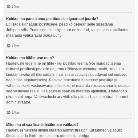
Üles
Kuidas ma panen oma postitusele signatuuri juurde?
Et lisada signatuuri postitusele, pead kõigepealt selle sisestama
Juhtpaneelis. Peale seda kui signatuur on loodud, siis postituse valikutes
määrama valiku
"Lisa signatuur"
.
Üles
Kuidas ma hääletuse teen?
Hääletuste tegemine on lihte - kui postitad teema (või muudad teema
esimest postitust) peaksid nägema
Hääletuse lisamine
sakki, mis asub
kirjutamisvälja all (kui seda ei näe, siis arvatavasti puuduvad sul õigused
hääletuse algatamiseks). Peaksid sisestama hääletuse pealkirja ja
vähemalt kaks vastusevarianti (selleks, et määrata vastusevarianti, sisesta
see vastavale reale. Hääletusele saab ka määrata ajalimiidi, 0 tähendab
piiramatut aega. Valikvastuste arv võib olla piiratud, selle määrab foorumi
administraator.
Üles
Miks ma ei saa lisada hääletuse valikuid?
Hääletuse valikute limiidi määrab administraator. Kui tunned vajadust
ületada seda limiiti, kontakteeru administraatoriga.