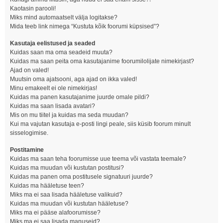
Kaotasin parooli!
Miks mind automaatselt välja logitakse?
Mida teeb link nimega “Kustuta kõik foorumi küpsised”?
Kasutaja eelistused ja seaded
Kuidas saan ma oma seadeid muuta?
Kuidas ma saan peita oma kasutajanime foorumilolijate nimekirjast?
Ajad on valed!
Muutsin oma ajatsooni, aga ajad on ikka valed!
Minu emakeelt ei ole nimekirjas!
Kuidas ma panen kasutajanime juurde omale pildi?
Kuidas ma saan lisada avatari?
Mis on mu tiitel ja kuidas ma seda muudan?
Kui ma vajutan kasutaja e-posti lingi peale, siis küsib foorum minult
sisselogimise.
Postitamine
Kuidas ma saan teha foorumisse uue teema või vastata teemale?
Kuidas ma muudan või kustutan postitusi?
Kuidas ma panen oma postitusele signatuuri juurde?
Kuidas ma hääletuse teen?
Miks ma ei saa lisada hääletuse valikuid?
Kuidas ma muudan või kustutan hääletuse?
Miks ma ei pääse alafoorumisse?
Miks ma ei saa lisada manuseid?