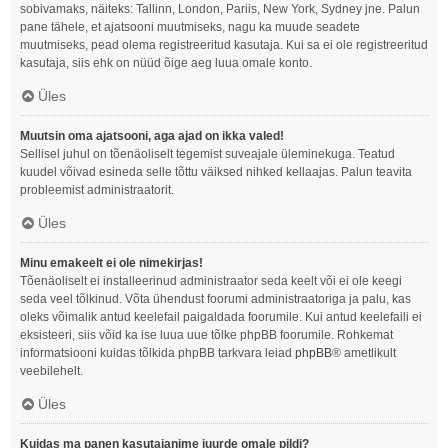
sobivamaks, näiteks: Tallinn, London, Pariis, New York, Sydney jne. Palun
pane tähele, et ajatsooni muutmiseks, nagu ka muude seadete
muutmiseks, pead olema registreeritud kasutaja. Kui sa ei ole registreeritud
kasutaja, siis ehk on nüüd õige aeg luua omale konto.
Üles
Muutsin oma ajatsooni, aga ajad on ikka valed!
Sellisel juhul on tõenäoliselt tegemist suveajale üleminekuga. Teatud
kuudel võivad esineda selle tõttu väiksed nihked kellaajas. Palun teavita
probleemist administraatorit.
Üles
Minu emakeelt ei ole nimekirjas!
Tõenäoliselt ei installeerinud administraator seda keelt või ei ole keegi
seda veel tõlkinud. Võta ühendust foorumi administraatoriga ja palu, kas
oleks võimalik antud keelefail paigaldada foorumile. Kui antud keelefaili ei
eksisteeri, siis võid ka ise luua uue tõlke phpBB foorumile. Rohkemat
informatsiooni kuidas tõlkida phpBB tarkvara leiad
phpBB
® ametlikult
veebilehelt.
Üles
Kuidas ma panen kasutajanime juurde omale pildi?