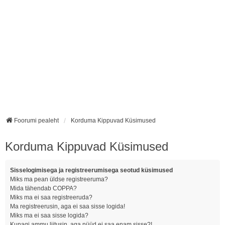
Foorumi pealeht
Korduma Kippuvad Küsimused
Korduma Kippuvad Küsimused
Sisselogimisega ja registreerumisega seotud küsimused
Miks ma pean üldse registreeruma?
Mida tähendab COPPA?
Miks ma ei saa registreeruda?
Ma registreerusin, aga ei saa sisse logida!
Miks ma ei saa sisse logida?
Kunagi ammu liitusin, aga nüüd ei saa enam sisse?!