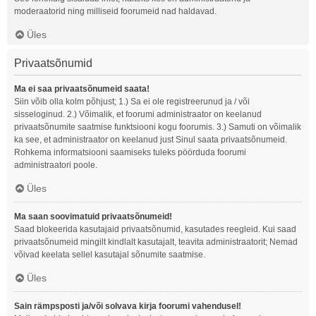
moderaatorid ning milliseid foorumeid nad haldavad.
Üles
Privaatsõnumid
Ma ei saa privaatsõnumeid saata!
Siin võib olla kolm põhjust; 1.) Sa ei ole registreerunud ja / või
sisseloginud. 2.) Võimalik, et foorumi administraator on keelanud
privaatsõnumite saatmise funktsiooni kogu foorumis. 3.) Samuti on võimalik
ka see, et administraator on keelanud just Sinul saata privaatsõnumeid.
Rohkema informatsiooni saamiseks tuleks pöörduda foorumi
administraatori poole.
Üles
Ma saan soovimatuid privaatsõnumeid!
Saad blokeerida kasutajaid privaatsõnumid, kasutades reegleid. Kui saad
privaatsõnumeid mingilt kindlalt kasutajalt, teavita administraatorit; Nemad
võivad keelata sellel kasutajal sõnumite saatmise.
Üles
Sain rämpsposti ja/või solvava kirja foorumi vahendusel!