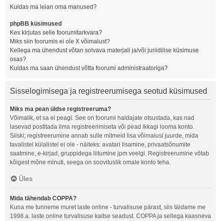
Kuidas ma leian oma manused?
phpBB küsimused
Kes kirjutas selle foorumitarkvara?
Miks siin foorumis ei ole X võimalust?
Kellega ma ühendust võtan solvava materjali ja/või juriidilise küsimuse
osas?
Kuidas ma saan ühendust võtta foorumi administraatoriga?
Sisselogimisega ja registreerumisega seotud küsimused
Miks ma pean üldse registreeruma?
Võimalik, et sa ei peagi. See on foorumi haldajate otsustada, kas nad
lasevad postitada ilma registreerimiseta või pead ikkagi looma konto.
Siiski; registreerumine annab sulle mitmeid lisa võimalusi juurde, mida
tavalistel külalistel ei ole - näiteks: avatari lisamine, privaatsõnumite
saatmine, e-kirjad, gruppidega liitumine jpm veelgi. Registreerumine võtab
kõigest mõne minuti, seega on soovituslik omale konto teha.
Üles
Mida tähendab COPPA?
Kuna me tunneme muret laste online - turvalisuse pärast, siis täidame me
1998.a. laste online turvalisuse kaitse seadust. COPPA ja sellega kaasneva