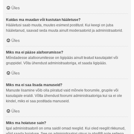
Üles
Kuidas ma muudan või kustutan hääletuse?
Hääletusi saab muuta, muutes esimest postitust. Kui keegi on juba
hääletanud, saavad seda muuta ainult moderaatorid ja administraatorid.
Üles
Miks ma ei pääse alafoorumisse?
Mõndadesse alafoorumitesse on ligipääs ainult teatud kasutajatel või
gruppidel. Võta ühendust administraatoriga, et saada ligipääs.
Üles
Miks ma ei saa lisada manuseid?
Manuste lisamine võib olla piiratud vaid mõnele foorumile, grupile või
kasutajale eraldi. Võtta ühendust foorumi administraatoriga kui sa ei ole
kindel, miks ei saa postitada manuseid.
Üles
Miks ma hoiatuse sain?
Igal administraatoril on oma saidil omad reeglid. Kui oled reeglit rikkunud,
võid saada hoiatuse. See on administraatori otsus ja phpBB pole sellega