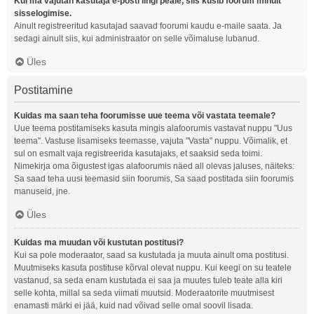
Kui ma vajutan kasutaja e-posti lingi peale, siis küsib foorum minult
sisselogimise.
Ainult registreeritud kasutajad saavad foorumi kaudu e-maile saata. Ja
sedagi ainult siis, kui administraator on selle võimaluse lubanud.
Üles
Postitamine
Kuidas ma saan teha foorumisse uue teema või vastata teemale?
Uue teema postitamiseks kasuta mingis alafoorumis vastavat nuppu "Uus
teema". Vastuse lisamiseks teemasse, vajuta "Vasta" nuppu. Võimalik, et
sul on esmalt vaja registreerida kasutajaks, et saaksid seda toimi.
Nimekirja oma õigustest igas alafoorumis näed all olevas jaluses, näiteks:
Sa saad teha uusi teemasid siin foorumis, Sa saad postitada siin foorumis
manuseid, jne.
Üles
Kuidas ma muudan või kustutan postitusi?
Kui sa pole moderaator, saad sa kustutada ja muuta ainult oma postitusi.
Muutmiseks kasuta postituse kõrval olevat nuppu. Kui keegi on su teatele
vastanud, sa seda enam kustutada ei saa ja muutes tuleb teate alla kiri
selle kohta, millal sa seda viimati muutsid. Moderaatorite muutmisest
enamasti märki ei jää, kuid nad võivad selle omal soovil lisada.