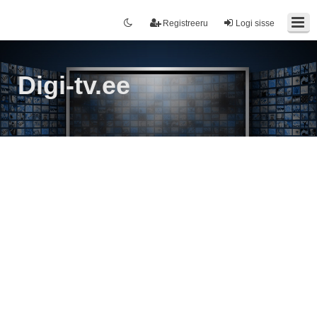
Registreeru
Logi sisse
Digi-tv.ee