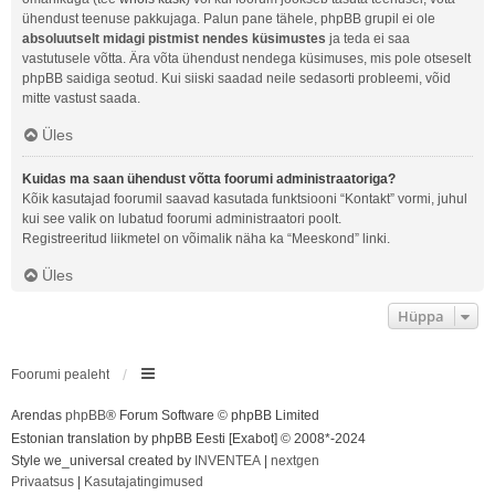
ühendust teenuse pakkujaga. Palun pane tähele, phpBB grupil ei ole
absoluutselt midagi pistmist nendes küsimustes
ja teda ei saa
vastutusele võtta. Ära võta ühendust nendega küsimuses, mis pole otseselt
phpBB saidiga seotud. Kui siiski saadad neile sedasorti probleemi, võid
mitte vastust saada.
Üles
Kuidas ma saan ühendust võtta foorumi administraatoriga?
Kõik kasutajad foorumil saavad kasutada funktsiooni “Kontakt” vormi, juhul
kui see valik on lubatud foorumi administraatori poolt.
Registreeritud liikmetel on võimalik näha ka “Meeskond” linki.
Üles
Hüppa
Foorumi pealeht
Arendas
phpBB
® Forum Software © phpBB Limited
Estonian translation by phpBB Eesti [Exabot] © 2008*-2024
Style we_universal created by
INVENTEA
|
nextgen
Privaatsus
|
Kasutajatingimused