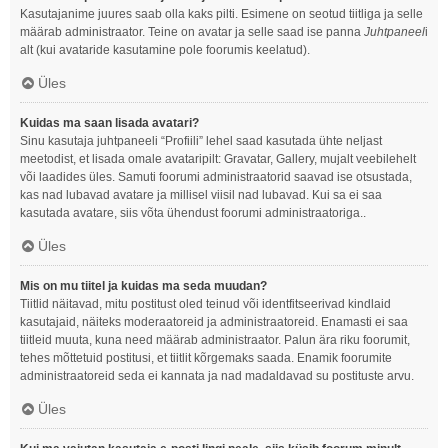
Kasutajanime juures saab olla kaks pilti. Esimene on seotud tiitliga ja selle
määrab administraator. Teine on avatar ja selle saad ise panna
Juhtpaneel
i
alt (kui avataride kasutamine pole foorumis keelatud).
Üles
Kuidas ma saan lisada avatari?
Sinu kasutaja juhtpaneeli “Profiili” lehel saad kasutada ühte neljast
meetodist, et lisada omale avataripilt: Gravatar, Gallery, mujalt veebilehelt
või laadides üles. Samuti foorumi administraatorid saavad ise otsustada,
kas nad lubavad avatare ja millisel viisil nad lubavad. Kui sa ei saa
kasutada avatare, siis võta ühendust foorumi administraatoriga..
Üles
Mis on mu tiitel ja kuidas ma seda muudan?
Tiitlid näitavad, mitu postitust oled teinud või identfitseerivad kindlaid
kasutajaid, näiteks moderaatoreid ja administraatoreid. Enamasti ei saa
tiitleid muuta, kuna need määrab administraator. Palun ära riku foorumit,
tehes mõttetuid postitusi, et tiitlit kõrgemaks saada. Enamik foorumite
administraatoreid seda ei kannata ja nad madaldavad su postituste arvu.
Üles