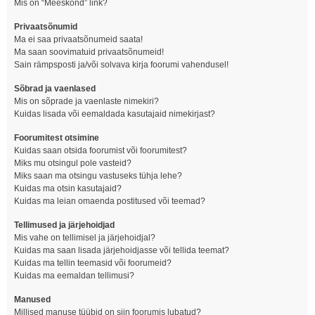
Mis on “Meeskond” link?
Privaatsõnumid
Ma ei saa privaatsõnumeid saata!
Ma saan soovimatuid privaatsõnumeid!
Sain rämpsposti ja/või solvava kirja foorumi vahendusel!
Sõbrad ja vaenlased
Mis on sõprade ja vaenlaste nimekiri?
Kuidas lisada või eemaldada kasutajaid nimekirjast?
Foorumitest otsimine
Kuidas saan otsida foorumist või foorumitest?
Miks mu otsingul pole vasteid?
Miks saan ma otsingu vastuseks tühja lehe?
Kuidas ma otsin kasutajaid?
Kuidas ma leian omaenda postitused või teemad?
Tellimused ja järjehoidjad
Mis vahe on tellimisel ja järjehoidjal?
Kuidas ma saan lisada järjehoidjasse või tellida teemat?
Kuidas ma tellin teemasid või foorumeid?
Kuidas ma eemaldan tellimusi?
Manused
Millised manuse tüübid on siin foorumis lubatud?