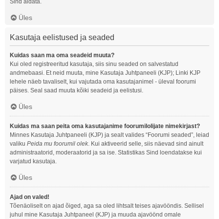
Sind aidata.
Üles
Kasutaja eelistused ja seaded
Kuidas saan ma oma seadeid muuta?
Kui oled registreeritud kasutaja, siis sinu seaded on salvestatud
andmebaasi. Et neid muuta, mine Kasutaja Juhtpaneeli (KJP); Linki KJP
lehele näeb tavaliselt, kui vajutada oma kasutajanimel - üleval foorumi
päises. Seal saad muuta kõiki seadeid ja eelistusi.
Üles
Kuidas ma saan peita oma kasutajanime foorumilolijate nimekirjast?
Minnes Kasutaja Juhtpaneeli (KJP) ja sealt valides “Foorumi seaded”, leiad
valiku
Peida mu foorumil olek
. Kui aktiveerid selle, siis näevad sind ainult
administraatorid, moderaatorid ja sa ise. Statistikas Sind loendatakse kui
varjatud kasutaja.
Üles
Ajad on valed!
Tõenäoliselt on ajad õiged, aga sa oled lihtsalt teises ajavööndis. Sellisel
juhul mine Kasutaja Juhtpaneel (KJP) ja muuda ajavöönd omale