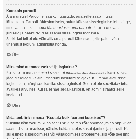
Kaotasin parooli!
Ära muretse! Parooli ei saa küll taastada, aga selle saab lihtsasi
lähtestada. Parooli lähtestamiseks, palun külasta sisselogimise lehekülge,
ning vajuta linki nimega
Ma unustasin oma parooli
. Jälgi järgnevaid
juhiseid ja peaksidki taas saama sisse logida foorumile.
Siiski, kui teil ei ole võimalik oma parooli lähtestada, siis palun võta
ühendust foorumi administraatoriga.
Üles
Miks mind automaatselt välja logitakse?
Kui sa ei märgi
Logi mind sisse automaatselt igal külastusel
kasti, siis sa
jääd sisselogituks ainult foorumi kasutamise ajaks. Kui tahad alati sisse
logitud olla, märgi see kastike sisselogimisel. Seda ei ole soovitatav teha
avalikes arvutites. Kui sa ei näe seda kastikest, on administraator selle
keelanud.
Üles
Mida teeb link nimega “Kustuta kõik foorumi küpsised”?
“Kustuta kõik foorumi küpsised” link kustutab kõik andmed, mida phpBB on
saatnud sinu arvutisse, näiteks hoida meeles kasutajanime ja parooli. Kui
sul esineb sisselogimises või väljalogimises probleeme, siis võib see link