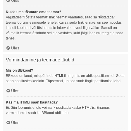
Üles
Kuidas ma tõstatan oma teemat?
Vajutades “Tõstata teemat” linki teemat vaadates, saad sa "tõstatada"
teema foorumi esimesele lehele. Kui sa seda linki ei näe, on see moodus
ilmselt keelatud või tõstatamiste intervall on veel liiga väike. Samuti on
võimalik teemat tõstatada sellele vastates, kuid jälgi foorumi reegleid seda
tehes.
Üles
Vormindamine ja teemade tüübid
Mis on BBkood?
BBkood on kood, mis põhineb HTMLil ning mis on abiks postitamisel. Seda
saab postitustes keelata. Täpsemad juhised saab lingilt postitamise lehel.
Üles
Kas ma HTMLi saan kasutada?
Ei. Siin foorumis ei ole võimalik postitada käske HTML'is. Enamus
vormindamist saab ka BBkood abil teha.
Üles