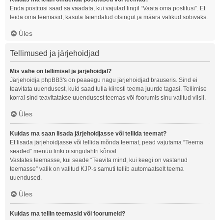
Enda postitusi saad sa vaadata, kui vajutad lingil “Vaata oma postitusi”. Et
leida oma teemasid, kasuta täiendatud otsingut ja määra valikud sobivaks.
Üles
Tellimused ja järjehoidjad
Mis vahe on tellimisel ja järjehoidjal?
Järjehoidja phpBB3's on peaaegu nagu järjehoidjad brauseris. Sind ei
teavitata uuendusest, kuid saad tulla kiiresti teema juurde tagasi. Tellimise
korral sind teavitatakse uuendusest teemas või foorumis sinu valitud viisil.
Üles
Kuidas ma saan lisada järjehoidjasse või tellida teemat?
Et lisada järjehoidjasse või tellida mõnda teemat, pead vajutama “Teema
seaded” menüü linki otsingulahtri kõrval.
Vastates teemasse, kui seade “Teavita mind, kui keegi on vastanud
teemasse” valik on valitud KJP-s samuti tellib automaatselt teema
uuendused.
Üles
Kuidas ma tellin teemasid või foorumeid?