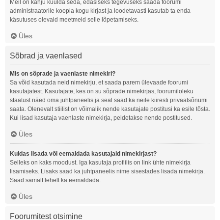
Meil on kahju kuulda seda, edasiseks tegevuseks saada foorumi
administraatorile koopia kogu kirjast ja loodetavasti kasutab ta enda
käsutuses olevaid meetmeid selle lõpetamiseks.
Üles
Sõbrad ja vaenlased
Mis on sõprade ja vaenlaste nimekiri?
Sa võid kasutada neid nimekirju, et saada parem ülevaade foorumi
kasutajatest. Kasutajate, kes on su sõprade nimekirjas, foorumiloleku
staatust näed oma juhtpaneelis ja seal saad ka neile kiiresti privaatsõnumi
saata. Olenevalt stiilist on võimalik nende kasutajate postitusi ka esile tõsta.
Kui lisad kasutaja vaenlaste nimekirja, peidetakse nende postitused.
Üles
Kuidas lisada või eemaldada kasutajaid nimekirjast?
Selleks on kaks moodust. Iga kasutaja profiilis on link ühte nimekirja
lisamiseks. Lisaks saad ka juhtpaneelis nime sisestades lisada nimekirja.
Saad samalt lehelt ka eemaldada.
Üles
Foorumitest otsimine