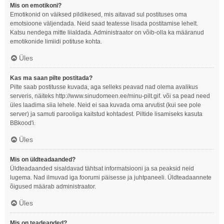
Mis on emotikoni?
Emotikonid on väiksed pildikesed, mis aitavad sul postituses oma
emotsioone väljendada. Neid saad teatesse lisada postitamise lehelt.
Katsu nendega mitte liialdada. Administraator on võib-olla ka määranud
emotikonide limiidi potituse kohta.
Üles
Kas ma saan pilte postitada?
Pilte saab postitusse kuvada, aga selleks peavad nad olema avalikus
serveris, näiteks http://www.sinudomeen.ee/minu-pilt.gif. või sa pead need
üles laadima siia lehele. Neid ei saa kuvada oma arvutist (kui see pole
server) ja samuti parooliga kaitstud kohtadest. Piltide lisamiseks kasuta
BBkood'i.
Üles
Mis on üldteadaanded?
Üldteadaanded sisaldavad tähtsat informatsiooni ja sa peaksid neid
lugema. Nad ilmuvad iga foorumi päisesse ja juhtpaneeli. Üldteadaannete
õigused määrab administraator.
Üles
Mis on teadeanded?