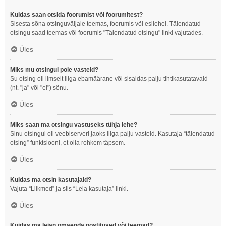
Kuidas saan otsida foorumist või foorumitest?
Sisesta sõna otsinguväljale teemas, foorumis või esilehel. Täiendatud
otsingu saad teemas või foorumis "Täiendatud otsingu" linki vajutades.
Üles
Miks mu otsingul pole vasteid?
Su otsing oli ilmselt liiga ebamäärane või sisaldas palju tihtikasutatavaid
(nt. "ja" või "ei") sõnu.
Üles
Miks saan ma otsingu vastuseks tühja lehe?
Sinu otsingul oli veebiserveri jaoks liiga palju vasteid. Kasutaja “täiendatud
otsing” funktsiooni, et olla rohkem täpsem.
Üles
Kuidas ma otsin kasutajaid?
Vajuta “Liikmed” ja siis “Leia kasutaja” linki.
Üles
Kuidas ma leian omaenda postitused või teemad?