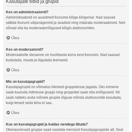
Kasutajate tiitlid ja grupid
Kes on administraatorid?
Administraatorid on auastmelt foorumis kõige kõrgemal. Nad saavad
sättida foorumi väljanägemist ja seadeid ning määrata moderaatoreid. Neil
võivad olla ka moderaatoriõigused kõigis alafoorumites.
Üles
Kes on moderaatorid?
Moderaatorite ülesanne on hoolitseda korra eest foorumis. Nad saavad
kustutada, muuta ja liigutada teemasid.
Üles
Mis on kasutajagrupid?
Kasutajagrupid on võimalus liikmeid gruppidesse jagada. Üks inimene
saab kuuluda mitmesse gruppi ning gruppidel saab olla eriõiguseid. Nii
saab näiteks anda mõnele grupile õiguse mõnda alafoorumite kasutada,
kuigi teised seda teha ei saa..
Üles
Kus on kasutajagrupid ja kuidas nendega liituda?
Olemasolevaid gruppe saad vaadata menüüst Kasutajagruppide alt. Seal