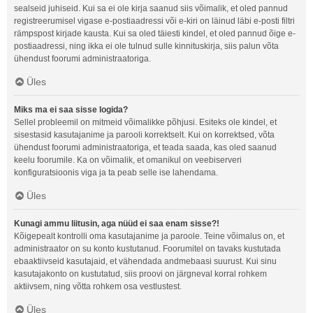
sealseid juhiseid. Kui sa ei ole kirja saanud siis võimalik, et oled pannud
registreerumisel vigase e-postiaadressi või e-kiri on läinud läbi e-posti filtri
rämpspost kirjade kausta. Kui sa oled täiesti kindel, et oled pannud õige e-
postiaadressi, ning ikka ei ole tulnud sulle kinnituskirja, siis palun võta
ühendust foorumi administraatoriga.
Üles
Miks ma ei saa sisse logida?
Sellel probleemil on mitmeid võimalikke põhjusi. Esiteks ole kindel, et
sisestasid kasutajanime ja parooli korrektselt. Kui on korrektsed, võta
ühendust foorumi administraatoriga, et teada saada, kas oled saanud
keelu foorumile. Ka on võimalik, et omanikul on veebiserveri
konfiguratsioonis viga ja ta peab selle ise lahendama.
Üles
Kunagi ammu liitusin, aga nüüd ei saa enam sisse?!
Kõigepealt kontrolli oma kasutajanime ja paroole. Teine võimalus on, et
administraator on su konto kustutanud. Foorumitel on tavaks kustutada
ebaaktiivseid kasutajaid, et vähendada andmebaasi suurust. Kui sinu
kasutajakonto on kustutatud, siis proovi on järgneval korral rohkem
aktiivsem, ning võtta rohkem osa vestlustest.
Üles