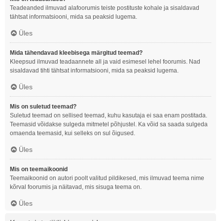
Teadeanded ilmuvad alafoorumis teiste postituste kohale ja sisaldavad
tähtsat informatsiooni, mida sa peaksid lugema.
Üles
Mida tähendavad kleebisega märgitud teemad?
Kleepsud ilmuvad teadaannete all ja vaid esimesel lehel foorumis. Nad
sisaldavad tihti tähtsat informatsiooni, mida sa peaksid lugema.
Üles
Mis on suletud teemad?
Suletud teemad on sellised teemad, kuhu kasutaja ei saa enam postitada.
Teemasid võidakse sulgeda mitmetel põhjustel. Ka võid sa saada sulgeda
omaenda teemasid, kui selleks on sul õigused.
Üles
Mis on teemaikoonid
Teemaikoonid on autori poolt valitud pildikesed, mis ilmuvad teema nime
kõrval foorumis ja näitavad, mis sisuga teema on.
Üles