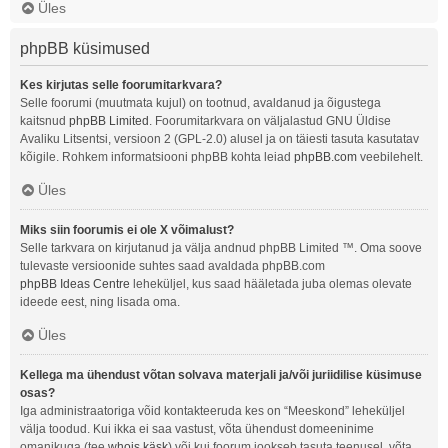
Üles
phpBB küsimused
Kes kirjutas selle foorumitarkvara?
Selle foorumi (muutmata kujul) on tootnud, avaldanud ja õigustega
kaitsnud
phpBB Limited
. Foorumitarkvara on väljalastud GNU Üldise
Avaliku Litsentsi, versioon 2 (GPL-2.0) alusel ja on täiesti tasuta kasutatav
kõigile. Rohkem informatsiooni phpBB kohta leiad
phpBB.com
veebilehelt.
Üles
Miks siin foorumis ei ole X võimalust?
Selle tarkvara on kirjutanud ja välja andnud phpBB Limited ™. Oma soove
tulevaste versioonide suhtes saad avaldada phpBB.com
phpBB Ideas Centre
leheküljel, kus saad hääletada juba olemas olevate
ideede eest, ning lisada oma.
Üles
Kellega ma ühendust võtan solvava materjali ja/või juriidilise küsimuse
osas?
Iga administraatoriga võid kontakteeruda kes on “Meeskond” leheküljel
välja toodud. Kui ikka ei saa vastust, võta ühendust domeeninime
omanikuga (tee
whois käsk
) või kui foorum jookseb tasuta teenusel, võta