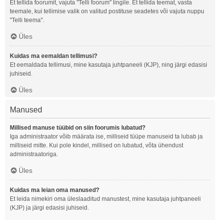
Et tellida foorumit, vajuta "Telli foorum" lingile. Et tellida teemat, vasta
teemale, kui tellimise valik on valitud postituse seadetes või vajuta nuppu
"Telli teema".
Üles
Kuidas ma eemaldan tellimusi?
Et eemaldada tellimusi, mine kasutaja juhtpaneeli (KJP), ning järgi edasisi
juhiseid.
Üles
Manused
Millised manuse tüübid on siin foorumis lubatud?
Iga administraator võib määrata ise, milliseid tüüpe manuseid ta lubab ja
milliseid mitte. Kui pole kindel, millised on lubatud, võta ühendust
administraatoriga.
Üles
Kuidas ma leian oma manused?
Et leida nimekiri oma üleslaaditud manustest, mine kasutaja juhtpaneeli
(KJP) ja järgi edasisi juhiseid.