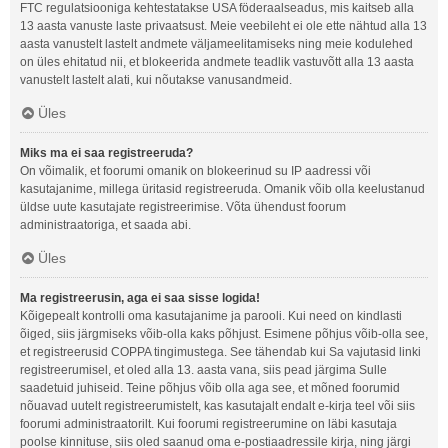
FTC regulatsiooniga kehtestatakse USA föderaalseadus, mis kaitseb alla
13 aasta vanuste laste privaatsust. Meie veebileht ei ole ette nähtud alla 13
aasta vanustelt lastelt andmete väljameelitamiseks ning meie kodulehed
on üles ehitatud nii, et blokeerida andmete teadlik vastuvõtt alla 13 aasta
vanustelt lastelt alati, kui nõutakse vanusandmeid.
Üles
Miks ma ei saa registreeruda?
On võimalik, et foorumi omanik on blokeerinud su IP aadressi või
kasutajanime, millega üritasid registreeruda. Omanik võib olla keelustanud
üldse uute kasutajate registreerimise. Võta ühendust foorum
administraatoriga, et saada abi.
Üles
Ma registreerusin, aga ei saa sisse logida!
Kõigepealt kontrolli oma kasutajanime ja parooli. Kui need on kindlasti
õiged, siis järgmiseks võib-olla kaks põhjust. Esimene põhjus võib-olla see,
et registreerusid COPPA tingimustega. See tähendab kui Sa vajutasid linki
registreerumisel, et oled alla 13. aasta vana, siis pead järgima Sulle
saadetuid juhiseid. Teine põhjus võib olla aga see, et mõned foorumid
nõuavad uutelt registreerumistelt, kas kasutajalt endalt e-kirja teel või siis
foorumi administraatorilt. Kui foorumi registreerumine on läbi kasutaja
poolse kinnituse, siis oled saanud oma e-postiaadressile kirja, ning järgi