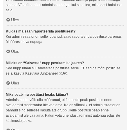
seotud. Võta ühendust administraatoriga, kui sa ei tea, mille eest hoiatuse
said.
Üles
Kuidas ma saan raporteerida postitusest?
Kui administraator on selle lubanud, saad raporteerida postituse paremas
ülaääres oleva nupuga.
Üles
Milleks on “Salvesta” nupp postitamise juures?
See nupp lubab sul salvestada postituse seise. Et laadida mõni postituse
seis, kasuta Kasutaja Juhtpaneel (KJP).
Üles
Miks peab mu postitust heaks kiitma?
Administraator võib olla määranud, et foorumis peab postituse enne
avaldamist moderaator üle vaatama. Ka on võimalik, et administraator on
pannud sind sellesse kasutajate gruppi, kelle postitusi peab enne
avaldamist üle vaatama. Palun võta ühendust administraatoriga edasiste
küsimuste jaoks.