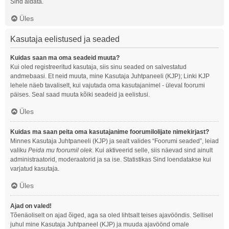
Sind aidata.
Üles
Kasutaja eelistused ja seaded
Kuidas saan ma oma seadeid muuta?
Kui oled registreeritud kasutaja, siis sinu seaded on salvestatud
andmebaasi. Et neid muuta, mine Kasutaja Juhtpaneeli (KJP); Linki KJP
lehele näeb tavaliselt, kui vajutada oma kasutajanimel - üleval foorumi
päises. Seal saad muuta kõiki seadeid ja eelistusi.
Üles
Kuidas ma saan peita oma kasutajanime foorumilolijate nimekirjast?
Minnes Kasutaja Juhtpaneeli (KJP) ja sealt valides “Foorumi seaded”, leiad
valiku
Peida mu foorumil olek
. Kui aktiveerid selle, siis näevad sind ainult
administraatorid, moderaatorid ja sa ise. Statistikas Sind loendatakse kui
varjatud kasutaja.
Üles
Ajad on valed!
Tõenäoliselt on ajad õiged, aga sa oled lihtsalt teises ajavööndis. Sellisel
juhul mine Kasutaja Juhtpaneel (KJP) ja muuda ajavöönd omale