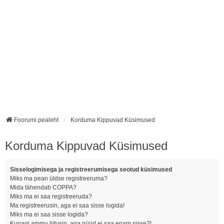
Foorumi pealeht
Korduma Kippuvad Küsimused
Korduma Kippuvad Küsimused
Sisselogimisega ja registreerumisega seotud küsimused
Miks ma pean üldse registreeruma?
Mida tähendab COPPA?
Miks ma ei saa registreeruda?
Ma registreerusin, aga ei saa sisse logida!
Miks ma ei saa sisse logida?
Kunagi ammu liitusin, aga nüüd ei saa enam sisse?!