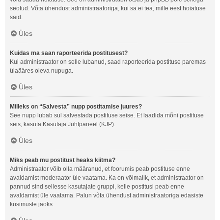
seotud. Võta ühendust administraatoriga, kui sa ei tea, mille eest hoiatuse
said.
Üles
Kuidas ma saan raporteerida postitusest?
Kui administraator on selle lubanud, saad raporteerida postituse paremas
ülaääres oleva nupuga.
Üles
Milleks on “Salvesta” nupp postitamise juures?
See nupp lubab sul salvestada postituse seise. Et laadida mõni postituse
seis, kasuta Kasutaja Juhtpaneel (KJP).
Üles
Miks peab mu postitust heaks kiitma?
Administraator võib olla määranud, et foorumis peab postituse enne
avaldamist moderaator üle vaatama. Ka on võimalik, et administraator on
pannud sind sellesse kasutajate gruppi, kelle postitusi peab enne
avaldamist üle vaatama. Palun võta ühendust administraatoriga edasiste
küsimuste jaoks.