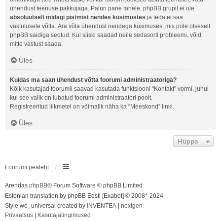
ühendust teenuse pakkujaga. Palun pane tähele, phpBB grupil ei ole
absoluutselt midagi pistmist nendes küsimustes
ja teda ei saa
vastutusele võtta. Ära võta ühendust nendega küsimuses, mis pole otseselt
phpBB saidiga seotud. Kui siiski saadad neile sedasorti probleemi, võid
mitte vastust saada.
Üles
Kuidas ma saan ühendust võtta foorumi administraatoriga?
Kõik kasutajad foorumil saavad kasutada funktsiooni “Kontakt” vormi, juhul
kui see valik on lubatud foorumi administraatori poolt.
Registreeritud liikmetel on võimalik näha ka “Meeskond” linki.
Üles
Hüppa
Foorumi pealeht
Arendas
phpBB
® Forum Software © phpBB Limited
Estonian translation by phpBB Eesti [Exabot] © 2008*-2024
Style we_universal created by
INVENTEA
|
nextgen
Privaatsus
|
Kasutajatingimused