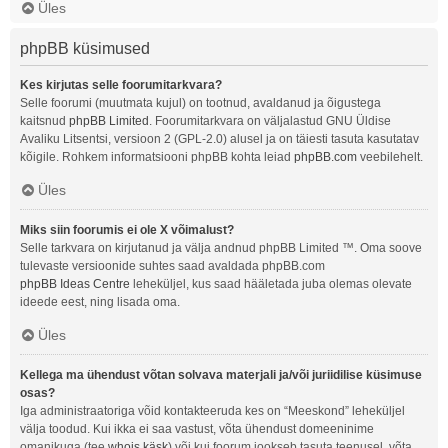
Üles
phpBB küsimused
Kes kirjutas selle foorumitarkvara?
Selle foorumi (muutmata kujul) on tootnud, avaldanud ja õigustega
kaitsnud
phpBB Limited
. Foorumitarkvara on väljalastud GNU Üldise
Avaliku Litsentsi, versioon 2 (GPL-2.0) alusel ja on täiesti tasuta kasutatav
kõigile. Rohkem informatsiooni phpBB kohta leiad
phpBB.com
veebilehelt.
Üles
Miks siin foorumis ei ole X võimalust?
Selle tarkvara on kirjutanud ja välja andnud phpBB Limited ™. Oma soove
tulevaste versioonide suhtes saad avaldada phpBB.com
phpBB Ideas Centre
leheküljel, kus saad hääletada juba olemas olevate
ideede eest, ning lisada oma.
Üles
Kellega ma ühendust võtan solvava materjali ja/või juriidilise küsimuse
osas?
Iga administraatoriga võid kontakteeruda kes on “Meeskond” leheküljel
välja toodud. Kui ikka ei saa vastust, võta ühendust domeeninime
omanikuga (tee
whois käsk
) või kui foorum jookseb tasuta teenusel, võta