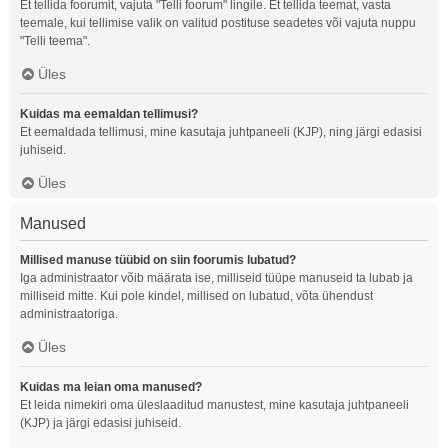
Et tellida foorumit, vajuta "Telli foorum" lingile. Et tellida teemat, vasta
teemale, kui tellimise valik on valitud postituse seadetes või vajuta nuppu
"Telli teema".
Üles
Kuidas ma eemaldan tellimusi?
Et eemaldada tellimusi, mine kasutaja juhtpaneeli (KJP), ning järgi edasisi
juhiseid.
Üles
Manused
Millised manuse tüübid on siin foorumis lubatud?
Iga administraator võib määrata ise, milliseid tüüpe manuseid ta lubab ja
milliseid mitte. Kui pole kindel, millised on lubatud, võta ühendust
administraatoriga.
Üles
Kuidas ma leian oma manused?
Et leida nimekiri oma üleslaaditud manustest, mine kasutaja juhtpaneeli
(KJP) ja järgi edasisi juhiseid.