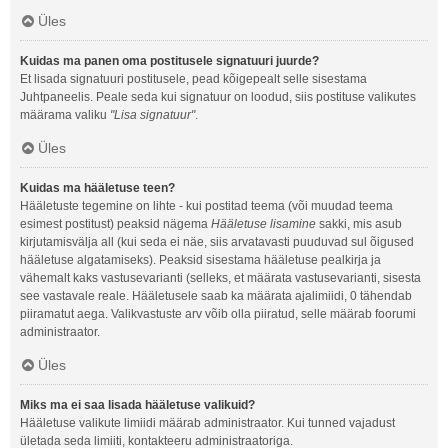
Üles
Kuidas ma panen oma postitusele signatuuri juurde?
Et lisada signatuuri postitusele, pead kõigepealt selle sisestama
Juhtpaneelis. Peale seda kui signatuur on loodud, siis postituse valikutes
määrama valiku
"Lisa signatuur"
.
Üles
Kuidas ma hääletuse teen?
Hääletuste tegemine on lihte - kui postitad teema (või muudad teema
esimest postitust) peaksid nägema
Hääletuse lisamine
sakki, mis asub
kirjutamisvälja all (kui seda ei näe, siis arvatavasti puuduvad sul õigused
hääletuse algatamiseks). Peaksid sisestama hääletuse pealkirja ja
vähemalt kaks vastusevarianti (selleks, et määrata vastusevarianti, sisesta
see vastavale reale. Hääletusele saab ka määrata ajalimiidi, 0 tähendab
piiramatut aega. Valikvastuste arv võib olla piiratud, selle määrab foorumi
administraator.
Üles
Miks ma ei saa lisada hääletuse valikuid?
Hääletuse valikute limiidi määrab administraator. Kui tunned vajadust
ületada seda limiiti, kontakteeru administraatoriga.