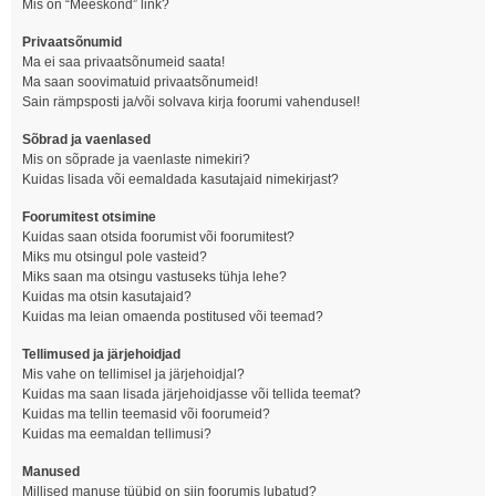
Mis on “Meeskond” link?
Privaatsõnumid
Ma ei saa privaatsõnumeid saata!
Ma saan soovimatuid privaatsõnumeid!
Sain rämpsposti ja/või solvava kirja foorumi vahendusel!
Sõbrad ja vaenlased
Mis on sõprade ja vaenlaste nimekiri?
Kuidas lisada või eemaldada kasutajaid nimekirjast?
Foorumitest otsimine
Kuidas saan otsida foorumist või foorumitest?
Miks mu otsingul pole vasteid?
Miks saan ma otsingu vastuseks tühja lehe?
Kuidas ma otsin kasutajaid?
Kuidas ma leian omaenda postitused või teemad?
Tellimused ja järjehoidjad
Mis vahe on tellimisel ja järjehoidjal?
Kuidas ma saan lisada järjehoidjasse või tellida teemat?
Kuidas ma tellin teemasid või foorumeid?
Kuidas ma eemaldan tellimusi?
Manused
Millised manuse tüübid on siin foorumis lubatud?