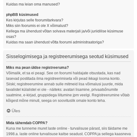
Kuidas ma leian oma manused?
phpBB küsimused
Kes kirjutas selle foorumitarkvara?
Miks siin foorumis ei ole X võimalust?
Kellega ma ühendust võtan solvava materjali ja/või juriidilise küsimuse
osas?
Kuidas ma saan ühendust võtta foorumi administraatoriga?
Sisselogimisega ja registreerumisega seotud küsimused
Miks ma pean üldse registreeruma?
Võimalik, et sa ei peagi. See on foorumi haldajate otsustada, kas nad
lasevad postitada ilma registreerimiseta või pead ikkagi looma konto.
Siiski; registreerumine annab sulle mitmeid lisa võimalusi juurde, mida
tavalistel külalistel ei ole - näiteks: avatari lisamine, privaatsõnumite
saatmine, e-kirjad, gruppidega liitumine jpm veelgi. Registreerumine võtab
kõigest mõne minuti, seega on soovituslik omale konto teha.
Üles
Mida tähendab COPPA?
Kuna me tunneme muret laste online - turvalisuse pärast, siis täidame me
1998.a. laste online turvalisuse kaitse seadust. COPPA ja sellega kaasneva