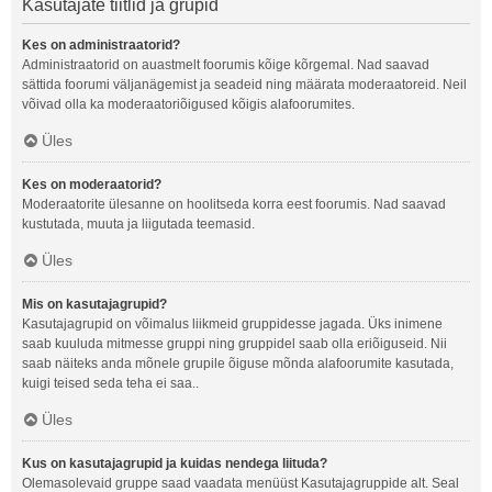
Kasutajate tiitlid ja grupid
Kes on administraatorid?
Administraatorid on auastmelt foorumis kõige kõrgemal. Nad saavad
sättida foorumi väljanägemist ja seadeid ning määrata moderaatoreid. Neil
võivad olla ka moderaatoriõigused kõigis alafoorumites.
Üles
Kes on moderaatorid?
Moderaatorite ülesanne on hoolitseda korra eest foorumis. Nad saavad
kustutada, muuta ja liigutada teemasid.
Üles
Mis on kasutajagrupid?
Kasutajagrupid on võimalus liikmeid gruppidesse jagada. Üks inimene
saab kuuluda mitmesse gruppi ning gruppidel saab olla eriõiguseid. Nii
saab näiteks anda mõnele grupile õiguse mõnda alafoorumite kasutada,
kuigi teised seda teha ei saa..
Üles
Kus on kasutajagrupid ja kuidas nendega liituda?
Olemasolevaid gruppe saad vaadata menüüst Kasutajagruppide alt. Seal