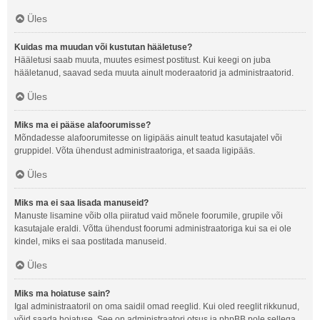
Üles
Kuidas ma muudan või kustutan hääletuse?
Hääletusi saab muuta, muutes esimest postitust. Kui keegi on juba
hääletanud, saavad seda muuta ainult moderaatorid ja administraatorid.
Üles
Miks ma ei pääse alafoorumisse?
Mõndadesse alafoorumitesse on ligipääs ainult teatud kasutajatel või
gruppidel. Võta ühendust administraatoriga, et saada ligipääs.
Üles
Miks ma ei saa lisada manuseid?
Manuste lisamine võib olla piiratud vaid mõnele foorumile, grupile või
kasutajale eraldi. Võtta ühendust foorumi administraatoriga kui sa ei ole
kindel, miks ei saa postitada manuseid.
Üles
Miks ma hoiatuse sain?
Igal administraatoril on oma saidil omad reeglid. Kui oled reeglit rikkunud,
võid saada hoiatuse. See on administraatori otsus ja phpBB pole sellega