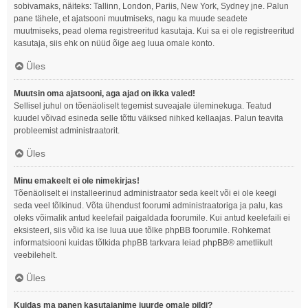
sobivamaks, näiteks: Tallinn, London, Pariis, New York, Sydney jne. Palun
pane tähele, et ajatsooni muutmiseks, nagu ka muude seadete
muutmiseks, pead olema registreeritud kasutaja. Kui sa ei ole registreeritud
kasutaja, siis ehk on nüüd õige aeg luua omale konto.
Üles
Muutsin oma ajatsooni, aga ajad on ikka valed!
Sellisel juhul on tõenäoliselt tegemist suveajale üleminekuga. Teatud
kuudel võivad esineda selle tõttu väiksed nihked kellaajas. Palun teavita
probleemist administraatorit.
Üles
Minu emakeelt ei ole nimekirjas!
Tõenäoliselt ei installeerinud administraator seda keelt või ei ole keegi
seda veel tõlkinud. Võta ühendust foorumi administraatoriga ja palu, kas
oleks võimalik antud keelefail paigaldada foorumile. Kui antud keelefaili ei
eksisteeri, siis võid ka ise luua uue tõlke phpBB foorumile. Rohkemat
informatsiooni kuidas tõlkida phpBB tarkvara leiad
phpBB
® ametlikult
veebilehelt.
Üles
Kuidas ma panen kasutajanime juurde omale pildi?