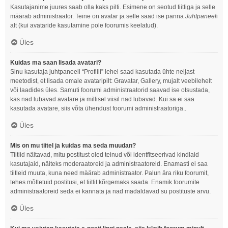
Kasutajanime juures saab olla kaks pilti. Esimene on seotud tiitliga ja selle
määrab administraator. Teine on avatar ja selle saad ise panna
Juhtpaneel
i
alt (kui avataride kasutamine pole foorumis keelatud).
Üles
Kuidas ma saan lisada avatari?
Sinu kasutaja juhtpaneeli “Profiili” lehel saad kasutada ühte neljast
meetodist, et lisada omale avataripilt: Gravatar, Gallery, mujalt veebilehelt
või laadides üles. Samuti foorumi administraatorid saavad ise otsustada,
kas nad lubavad avatare ja millisel viisil nad lubavad. Kui sa ei saa
kasutada avatare, siis võta ühendust foorumi administraatoriga..
Üles
Mis on mu tiitel ja kuidas ma seda muudan?
Tiitlid näitavad, mitu postitust oled teinud või identfitseerivad kindlaid
kasutajaid, näiteks moderaatoreid ja administraatoreid. Enamasti ei saa
tiitleid muuta, kuna need määrab administraator. Palun ära riku foorumit,
tehes mõttetuid postitusi, et tiitlit kõrgemaks saada. Enamik foorumite
administraatoreid seda ei kannata ja nad madaldavad su postituste arvu.
Üles