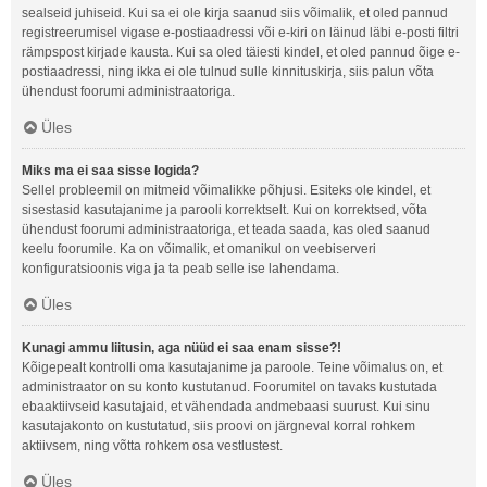
sealseid juhiseid. Kui sa ei ole kirja saanud siis võimalik, et oled pannud
registreerumisel vigase e-postiaadressi või e-kiri on läinud läbi e-posti filtri
rämpspost kirjade kausta. Kui sa oled täiesti kindel, et oled pannud õige e-
postiaadressi, ning ikka ei ole tulnud sulle kinnituskirja, siis palun võta
ühendust foorumi administraatoriga.
Üles
Miks ma ei saa sisse logida?
Sellel probleemil on mitmeid võimalikke põhjusi. Esiteks ole kindel, et
sisestasid kasutajanime ja parooli korrektselt. Kui on korrektsed, võta
ühendust foorumi administraatoriga, et teada saada, kas oled saanud
keelu foorumile. Ka on võimalik, et omanikul on veebiserveri
konfiguratsioonis viga ja ta peab selle ise lahendama.
Üles
Kunagi ammu liitusin, aga nüüd ei saa enam sisse?!
Kõigepealt kontrolli oma kasutajanime ja paroole. Teine võimalus on, et
administraator on su konto kustutanud. Foorumitel on tavaks kustutada
ebaaktiivseid kasutajaid, et vähendada andmebaasi suurust. Kui sinu
kasutajakonto on kustutatud, siis proovi on järgneval korral rohkem
aktiivsem, ning võtta rohkem osa vestlustest.
Üles