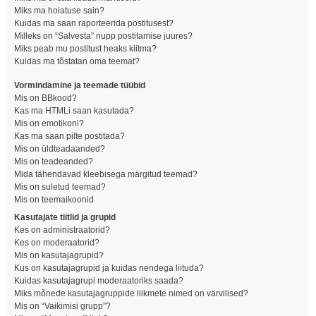
Miks ma hoiatuse sain?
Kuidas ma saan raporteerida postitusest?
Milleks on “Salvesta” nupp postitamise juures?
Miks peab mu postitust heaks kiitma?
Kuidas ma tõstatan oma teemat?
Vormindamine ja teemade tüübid
Mis on BBkood?
Kas ma HTMLi saan kasutada?
Mis on emotikoni?
Kas ma saan pilte postitada?
Mis on üldteadaanded?
Mis on teadeanded?
Mida tähendavad kleebisega märgitud teemad?
Mis on suletud teemad?
Mis on teemaikoonid
Kasutajate tiitlid ja grupid
Kes on administraatorid?
Kes on moderaatorid?
Mis on kasutajagrupid?
Kus on kasutajagrupid ja kuidas nendega liituda?
Kuidas kasutajagrupi moderaatoriks saada?
Miks mõnede kasutajagruppide liikmete nimed on värvilised?
Mis on “Vaikimisi grupp”?