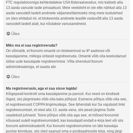
FTC regulatsiooniga kehtestatakse USA föderaalseadus, mis kaitseb alla
13 aasta vanuste laste privaatsust. Meie veebileht ei ole ette nähtud alla 13
aasta vanustelt lastelt andmete väljameelitamiseks ning meie kodulehed
on üles ehitatud nii, et blokeerida andmete teadlik vastuvõtt alla 13 aasta
vanustelt lastelt alati, kui nõutakse vanusandmeid.
Üles
Miks ma ei saa registreeruda?
On võimalik, et foorumi omanik on blokeerinud su IP aadressi või
kasutajanime, millega üritasid registreeruda. Omanik võib olla keelustanud
üldse uute kasutajate registreerimise. Võta ühendust foorum
administraatoriga, et saada abi.
Üles
Ma registreerusin, aga ei saa sisse logida!
Kõigepealt kontrolli oma kasutajanime ja parooli. Kui need on kindlasti
õiged, siis järgmiseks võib-olla kaks põhjust. Esimene põhjus võib-olla see,
et registreerusid COPPA tingimustega. See tähendab kui Sa vajutasid linki
registreerumisel, et oled alla 13. aasta vana, siis pead järgima Sulle
saadetuid juhiseid. Teine põhjus võib olla aga see, et mõned foorumid
nõuavad uutelt registreerumistelt, kas kasutajalt endalt e-kirja teel või siis
foorumi administraatorilt. Kui foorumi registreerumine on läbi kasutaja
poolse kinnituse, siis oled saanud oma e-postiaadressile kirja, ning järgi