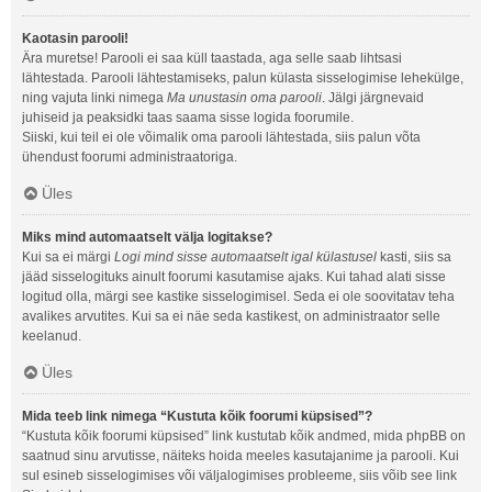
Kaotasin parooli!
Ära muretse! Parooli ei saa küll taastada, aga selle saab lihtsasi
lähtestada. Parooli lähtestamiseks, palun külasta sisselogimise lehekülge,
ning vajuta linki nimega
Ma unustasin oma parooli
. Jälgi järgnevaid
juhiseid ja peaksidki taas saama sisse logida foorumile.
Siiski, kui teil ei ole võimalik oma parooli lähtestada, siis palun võta
ühendust foorumi administraatoriga.
Üles
Miks mind automaatselt välja logitakse?
Kui sa ei märgi
Logi mind sisse automaatselt igal külastusel
kasti, siis sa
jääd sisselogituks ainult foorumi kasutamise ajaks. Kui tahad alati sisse
logitud olla, märgi see kastike sisselogimisel. Seda ei ole soovitatav teha
avalikes arvutites. Kui sa ei näe seda kastikest, on administraator selle
keelanud.
Üles
Mida teeb link nimega “Kustuta kõik foorumi küpsised”?
“Kustuta kõik foorumi küpsised” link kustutab kõik andmed, mida phpBB on
saatnud sinu arvutisse, näiteks hoida meeles kasutajanime ja parooli. Kui
sul esineb sisselogimises või väljalogimises probleeme, siis võib see link