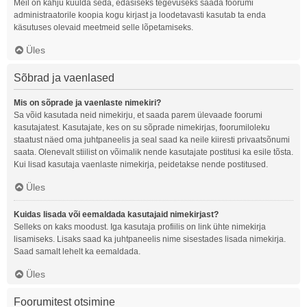
Meil on kahju kuulda seda, edasiseks tegevuseks saada foorumi
administraatorile koopia kogu kirjast ja loodetavasti kasutab ta enda
käsutuses olevaid meetmeid selle lõpetamiseks.
Üles
Sõbrad ja vaenlased
Mis on sõprade ja vaenlaste nimekiri?
Sa võid kasutada neid nimekirju, et saada parem ülevaade foorumi
kasutajatest. Kasutajate, kes on su sõprade nimekirjas, foorumiloleku
staatust näed oma juhtpaneelis ja seal saad ka neile kiiresti privaatsõnumi
saata. Olenevalt stiilist on võimalik nende kasutajate postitusi ka esile tõsta.
Kui lisad kasutaja vaenlaste nimekirja, peidetakse nende postitused.
Üles
Kuidas lisada või eemaldada kasutajaid nimekirjast?
Selleks on kaks moodust. Iga kasutaja profiilis on link ühte nimekirja
lisamiseks. Lisaks saad ka juhtpaneelis nime sisestades lisada nimekirja.
Saad samalt lehelt ka eemaldada.
Üles
Foorumitest otsimine