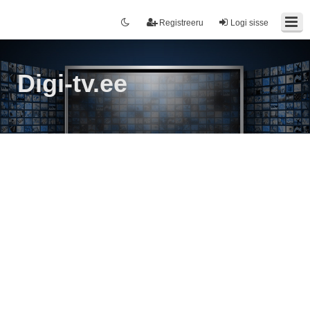
Registreeru
Logi sisse
Digi-tv.ee