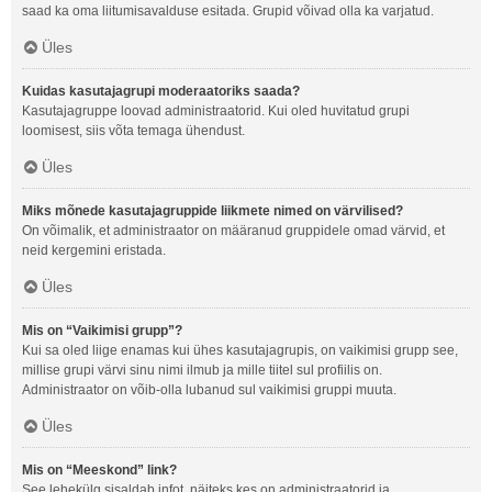
saad ka oma liitumisavalduse esitada. Grupid võivad olla ka varjatud.
Üles
Kuidas kasutajagrupi moderaatoriks saada?
Kasutajagruppe loovad administraatorid. Kui oled huvitatud grupi
loomisest, siis võta temaga ühendust.
Üles
Miks mõnede kasutajagruppide liikmete nimed on värvilised?
On võimalik, et administraator on määranud gruppidele omad värvid, et
neid kergemini eristada.
Üles
Mis on “Vaikimisi grupp”?
Kui sa oled liige enamas kui ühes kasutajagrupis, on vaikimisi grupp see,
millise grupi värvi sinu nimi ilmub ja mille tiitel sul profiilis on.
Administraator on võib-olla lubanud sul vaikimisi gruppi muuta.
Üles
Mis on “Meeskond” link?
See lehekülg sisaldab infot, näiteks kes on administraatorid ja