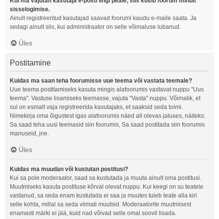
Kui ma vajutan kasutaja e-posti lingi peale, siis küsib foorum minult
sisselogimise.
Ainult registreeritud kasutajad saavad foorumi kaudu e-maile saata. Ja
sedagi ainult siis, kui administraator on selle võimaluse lubanud.
Üles
Postitamine
Kuidas ma saan teha foorumisse uue teema või vastata teemale?
Uue teema postitamiseks kasuta mingis alafoorumis vastavat nuppu "Uus
teema". Vastuse lisamiseks teemasse, vajuta "Vasta" nuppu. Võimalik, et
sul on esmalt vaja registreerida kasutajaks, et saaksid seda toimi.
Nimekirja oma õigustest igas alafoorumis näed all olevas jaluses, näiteks:
Sa saad teha uusi teemasid siin foorumis, Sa saad postitada siin foorumis
manuseid, jne.
Üles
Kuidas ma muudan või kustutan postitusi?
Kui sa pole moderaator, saad sa kustutada ja muuta ainult oma postitusi.
Muutmiseks kasuta postituse kõrval olevat nuppu. Kui keegi on su teatele
vastanud, sa seda enam kustutada ei saa ja muutes tuleb teate alla kiri
selle kohta, millal sa seda viimati muutsid. Moderaatorite muutmisest
enamasti märki ei jää, kuid nad võivad selle omal soovil lisada.