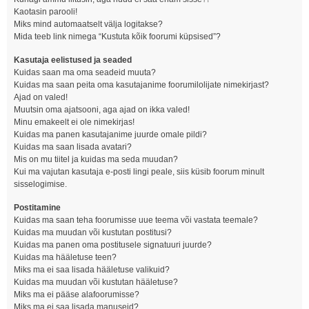
Kaotasin parooli!
Miks mind automaatselt välja logitakse?
Mida teeb link nimega “Kustuta kõik foorumi küpsised”?
Kasutaja eelistused ja seaded
Kuidas saan ma oma seadeid muuta?
Kuidas ma saan peita oma kasutajanime foorumilolijate nimekirjast?
Ajad on valed!
Muutsin oma ajatsooni, aga ajad on ikka valed!
Minu emakeelt ei ole nimekirjas!
Kuidas ma panen kasutajanime juurde omale pildi?
Kuidas ma saan lisada avatari?
Mis on mu tiitel ja kuidas ma seda muudan?
Kui ma vajutan kasutaja e-posti lingi peale, siis küsib foorum minult
sisselogimise.
Postitamine
Kuidas ma saan teha foorumisse uue teema või vastata teemale?
Kuidas ma muudan või kustutan postitusi?
Kuidas ma panen oma postitusele signatuuri juurde?
Kuidas ma hääletuse teen?
Miks ma ei saa lisada hääletuse valikuid?
Kuidas ma muudan või kustutan hääletuse?
Miks ma ei pääse alafoorumisse?
Miks ma ei saa lisada manuseid?