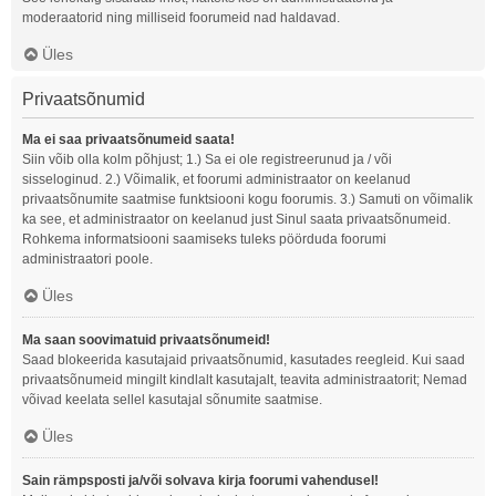
moderaatorid ning milliseid foorumeid nad haldavad.
Üles
Privaatsõnumid
Ma ei saa privaatsõnumeid saata!
Siin võib olla kolm põhjust; 1.) Sa ei ole registreerunud ja / või
sisseloginud. 2.) Võimalik, et foorumi administraator on keelanud
privaatsõnumite saatmise funktsiooni kogu foorumis. 3.) Samuti on võimalik
ka see, et administraator on keelanud just Sinul saata privaatsõnumeid.
Rohkema informatsiooni saamiseks tuleks pöörduda foorumi
administraatori poole.
Üles
Ma saan soovimatuid privaatsõnumeid!
Saad blokeerida kasutajaid privaatsõnumid, kasutades reegleid. Kui saad
privaatsõnumeid mingilt kindlalt kasutajalt, teavita administraatorit; Nemad
võivad keelata sellel kasutajal sõnumite saatmise.
Üles
Sain rämpsposti ja/või solvava kirja foorumi vahendusel!