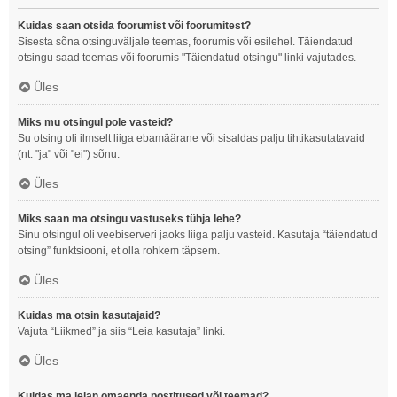
Kuidas saan otsida foorumist või foorumitest?
Sisesta sõna otsinguväljale teemas, foorumis või esilehel. Täiendatud
otsingu saad teemas või foorumis "Täiendatud otsingu" linki vajutades.
Üles
Miks mu otsingul pole vasteid?
Su otsing oli ilmselt liiga ebamäärane või sisaldas palju tihtikasutatavaid
(nt. "ja" või "ei") sõnu.
Üles
Miks saan ma otsingu vastuseks tühja lehe?
Sinu otsingul oli veebiserveri jaoks liiga palju vasteid. Kasutaja “täiendatud
otsing” funktsiooni, et olla rohkem täpsem.
Üles
Kuidas ma otsin kasutajaid?
Vajuta “Liikmed” ja siis “Leia kasutaja” linki.
Üles
Kuidas ma leian omaenda postitused või teemad?