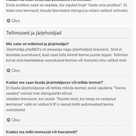
Enda postitusi saad sa vaadata, kui vajutad lingil “Vaata oma postitusi”. Et
leida oma teemasid, kasuta täiendatud otsingut ja määra valikud sobivaks.
Üles
Tellimused ja järjehoidjad
Mis vahe on tellimisel ja järjehoidjal?
Järjehoidja phpBB3's on peaaegu nagu järjehoidjad brauseris. Sind ei
teavitata uuendusest, kuid saad tulla kiiresti teema juurde tagasi. Tellimise
korral sind teavitatakse uuendusest teemas või foorumis sinu valitud viisil.
Üles
Kuidas ma saan lisada järjehoidjasse või tellida teemat?
Et lisada järjehoidjasse või tellida mõnda teemat, pead vajutama “Teema
seaded” menüü linki otsingulahtri kõrval.
Vastates teemasse, kui seade “Teavita mind, kui keegi on vastanud
teemasse” valik on valitud KJP-s samuti tellib automaatselt teema
uuendused.
Üles
Kuidas ma tellin teemasid või foorumeid?