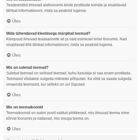
Teadeanded ilmuvad alafoorumis teiste postituste kohale ja sisaldavad
tähtsat informatsiooni, mida sa peaksid lugema.
Üles
Mida tähendavad kleebisega märgitud teemad?
Kleepsud ilmuvad teadaannete all ja vaid esimesel lehel foorumis. Nad
sisaldavad tihti tähtsat informatsiooni, mida sa peaksid lugema.
Üles
Mis on suletud teemad?
Suletud teemad on sellised teemad, kuhu kasutaja ei saa enam postitada.
Teemasid võidakse sulgeda mitmetel põhjustel. Ka võid sa saada sulgeda
omaenda teemasid, kui selleks on sul õigused.
Üles
Mis on teemaikoonid
Teemaikoonid on autori poolt valitud pildikesed, mis ilmuvad teema nime
kõrval foorumis ja näitavad, mis sisuga teema on.
Üles