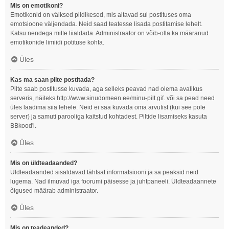
Mis on emotikoni?
Emotikonid on väiksed pildikesed, mis aitavad sul postituses oma
emotsioone väljendada. Neid saad teatesse lisada postitamise lehelt.
Katsu nendega mitte liialdada. Administraator on võib-olla ka määranud
emotikonide limiidi potituse kohta.
Üles
Kas ma saan pilte postitada?
Pilte saab postitusse kuvada, aga selleks peavad nad olema avalikus
serveris, näiteks http://www.sinudomeen.ee/minu-pilt.gif. või sa pead need
üles laadima siia lehele. Neid ei saa kuvada oma arvutist (kui see pole
server) ja samuti parooliga kaitstud kohtadest. Piltide lisamiseks kasuta
BBkood'i.
Üles
Mis on üldteadaanded?
Üldteadaanded sisaldavad tähtsat informatsiooni ja sa peaksid neid
lugema. Nad ilmuvad iga foorumi päisesse ja juhtpaneeli. Üldteadaannete
õigused määrab administraator.
Üles
Mis on teadeanded?