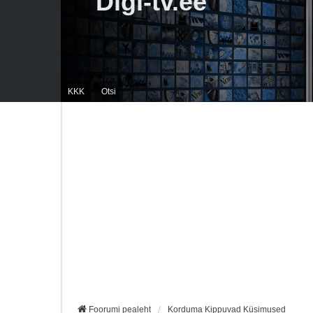
Digi-tv.ee
KKK
Otsi
Foorumi pealeht
Korduma Kippuvad Küsimused