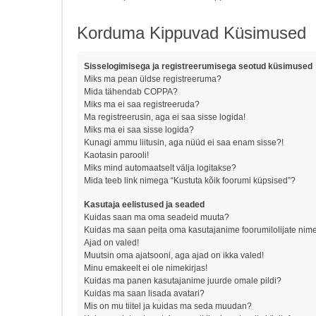
Korduma Kippuvad Küsimused
Sisselogimisega ja registreerumisega seotud küsimused
Miks ma pean üldse registreeruma?
Mida tähendab COPPA?
Miks ma ei saa registreeruda?
Ma registreerusin, aga ei saa sisse logida!
Miks ma ei saa sisse logida?
Kunagi ammu liitusin, aga nüüd ei saa enam sisse?!
Kaotasin parooli!
Miks mind automaatselt välja logitakse?
Mida teeb link nimega “Kustuta kõik foorumi küpsised”?
Kasutaja eelistused ja seaded
Kuidas saan ma oma seadeid muuta?
Kuidas ma saan peita oma kasutajanime foorumilolijate nime
Ajad on valed!
Muutsin oma ajatsooni, aga ajad on ikka valed!
Minu emakeelt ei ole nimekirjas!
Kuidas ma panen kasutajanime juurde omale pildi?
Kuidas ma saan lisada avatari?
Mis on mu tiitel ja kuidas ma seda muudan?