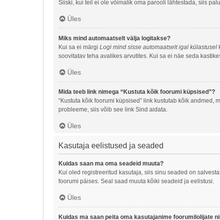
Siiski, kui teil ei ole võimalik oma parooli lähtestada, siis p
Üles
Miks mind automaatselt välja logitakse?
Kui sa ei märgi
Logi mind sisse automaatselt igal külastusel
k
soovitatav teha avalikes arvutites. Kui sa ei näe seda kastike
Üles
Mida teeb link nimega “Kustuta kõik foorumi küpsised”?
“Kustuta kõik foorumi küpsised” link kustutab kõik andmed, m
probleeme, siis võib see link Sind aidata.
Üles
Kasutaja eelistused ja seaded
Kuidas saan ma oma seadeid muuta?
Kui oled registreeritud kasutaja, siis sinu seaded on salves
foorumi päises. Seal saad muuta kõiki seadeid ja eelistusi.
Üles
Kuidas ma saan peita oma kasutajanime foorumilolijate n