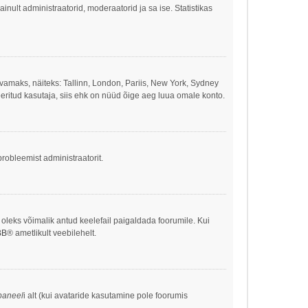
 ainult administraatorid, moderaatorid ja sa ise. Statistikas
ivamaks, näiteks: Tallinn, London, Pariis, New York, Sydney
eritud kasutaja, siis ehk on nüüd õige aeg luua omale konto.
robleemist administraatorit.
s oleks võimalik antud keelefail paigaldada foorumile. Kui
BB
® ametlikult veebilehelt.
paneel
i alt (kui avataride kasutamine pole foorumis