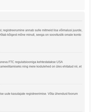
ki; registreerumine annab sulle mitmeid lisa võimalusi juurde,
ne võtab kõigest mõne minuti, seega on soovituslik omale konto
kaasneva FTC regulatsiooniga kehtestatakse USA
ljameelitamiseks ning meie kodulehed on üles ehitatud nii, et
dse uute kasutajate registreerimise. Võta ühendust foorum