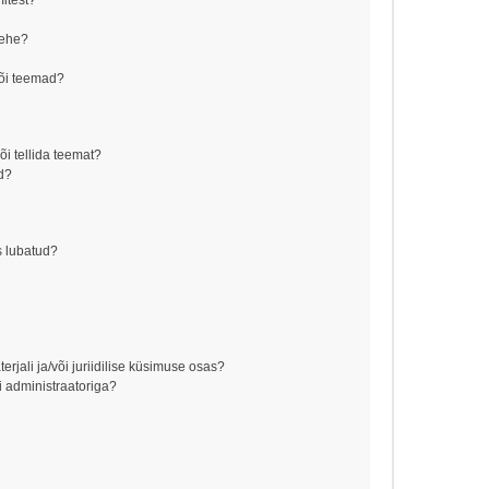
mitest?
lehe?
õi teemad?
õi tellida teemat?
d?
s lubatud?
jali ja/või juriidilise küsimuse osas?
 administraatoriga?