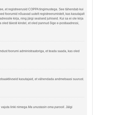
 see, et registreerusid COPPA tingimustega. See tähendab kui
õned foorumid nõuavad uutelt registreerumistelt, kas kasutajalt
ressile kirja, ning järgi sealseid juhiseid. Kui sa ei ole kirja
sa oled täiesti kindel, et oled pannud õige e-postiaadressi,
hendust foorumi administraatoriga, et teada saada, kas oled
a ebaaktiivseid kasutajaid, et vähendada andmebaasi suurust.
g vajuta linki nimega
Ma unustasin oma parooli
. Jälgi