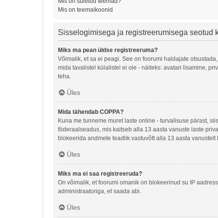
Mis on suletud teemad?
Mis on teemaikoonid
Sisselogimisega ja registreerumisega seotud
Miks ma pean üldse registreeruma?
Võimalik, et sa ei peagi. See on foorumi haldajate otsustada,
mida tavalistel külalistel ei ole - näiteks: avatari lisamine
teha.
Üles
Mida tähendab COPPA?
Kuna me tunneme muret laste online - turvalisuse pärast, si
föderaalseadus, mis kaitseb alla 13 aasta vanuste laste priva
blokeerida andmete teadlik vastuvõtt alla 13 aasta vanustelt 
Üles
Miks ma ei saa registreeruda?
On võimalik, et foorumi omanik on blokeerinud su IP aadressi
administraatoriga, et saada abi.
Üles