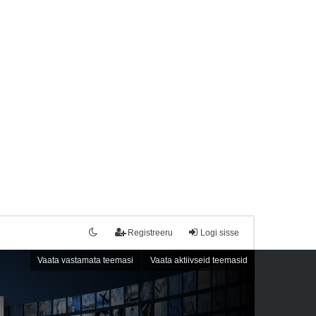
Registreeru
Logi sisse
Vaata vastamata teemasi
Vaata aktiivseid teemasid