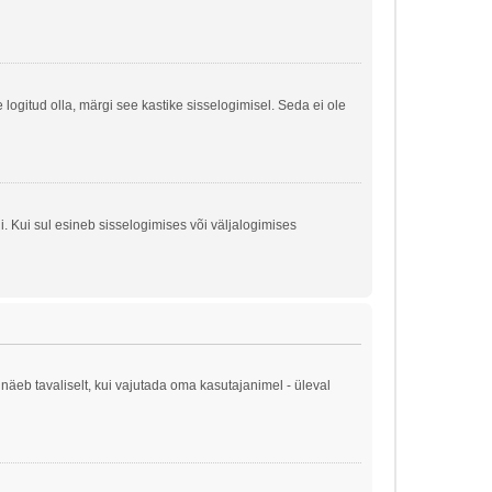
e logitud olla, märgi see kastike sisselogimisel. Seda ei ole
. Kui sul esineb sisselogimises või väljalogimises
näeb tavaliselt, kui vajutada oma kasutajanimel - üleval