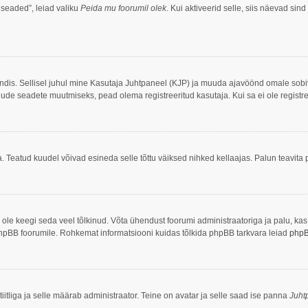
 seaded”, leiad valiku
Peida mu foorumil olek
. Kui aktiveerid selle, siis näevad sind
ööndis. Sellisel juhul mine Kasutaja Juhtpaneel (KJP) ja muuda ajavöönd omale sob
ude seadete muutmiseks, pead olema registreeritud kasutaja. Kui sa ei ole registre
. Teatud kuudel võivad esineda selle tõttu väiksed nihked kellaajas. Palun teavita p
ei ole keegi seda veel tõlkinud. Võta ühendust foorumi administraatoriga ja palu, ka
ke phpBB foorumile. Rohkemat informatsiooni kuidas tõlkida phpBB tarkvara leiad
php
iitliga ja selle määrab administraator. Teine on avatar ja selle saad ise panna
Juht