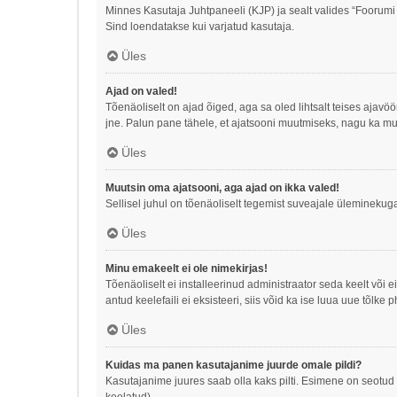
Minnes Kasutaja Juhtpaneeli (KJP) ja sealt valides “Foorumi
Sind loendatakse kui varjatud kasutaja.
Üles
Ajad on valed!
Tõenäoliselt on ajad õiged, aga sa oled lihtsalt teises ajav
jne. Palun pane tähele, et ajatsooni muutmiseks, nagu ka mu
Üles
Muutsin oma ajatsooni, aga ajad on ikka valed!
Sellisel juhul on tõenäoliselt tegemist suveajale üleminekuga
Üles
Minu emakeelt ei ole nimekirjas!
Tõenäoliselt ei installeerinud administraator seda keelt või 
antud keelefaili ei eksisteeri, siis võid ka ise luua uue tõl
Üles
Kuidas ma panen kasutajanime juurde omale pildi?
Kasutajanime juures saab olla kaks pilti. Esimene on seotud t