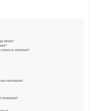
ga liituda?
aada?
 nimed on värvilised?
!
orumi vahendusel!
d nimekirjast?