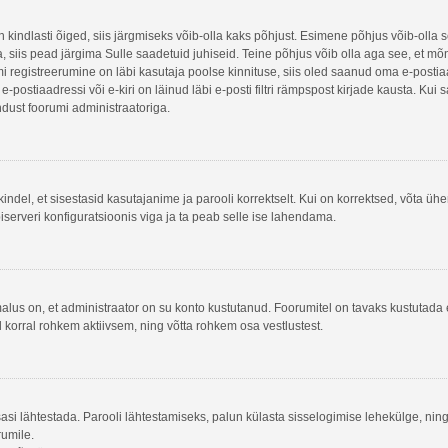
n kindlasti õiged, siis järgmiseks võib-olla kaks põhjust. Esimene põhjus võib-olla
na, siis pead järgima Sulle saadetuid juhiseid. Teine põhjus võib olla aga see, et m
rumi registreerumine on läbi kasutaja poolse kinnituse, siis oled saanud oma e-postiaad
postiaadressi või e-kiri on läinud läbi e-posti filtri rämpspost kirjade kausta. Kui 
endust foorumi administraatoriga.
kindel, et sisestasid kasutajanime ja parooli korrektselt. Kui on korrektsed, võta ü
serveri konfiguratsioonis viga ja ta peab selle ise lahendama.
malus on, et administraator on su konto kustutanud. Foorumitel on tavaks kustutad
l korral rohkem aktiivsem, ning võtta rohkem osa vestlustest.
tsasi lähtestada. Parooli lähtestamiseks, palun külasta sisselogimise lehekülge, nin
rumile.