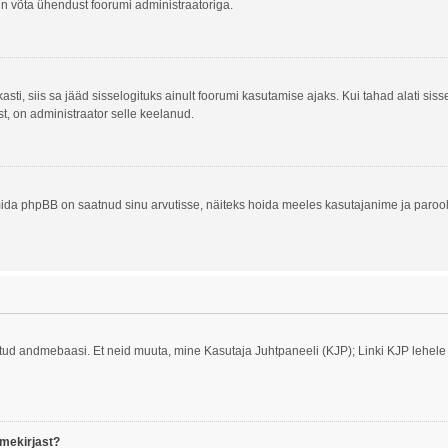
alun võta ühendust foorumi administraatoriga.
asti, siis sa jääd sisselogituks ainult foorumi kasutamise ajaks. Kui tahad alati siss
st, on administraator selle keelanud.
ida phpBB on saatnud sinu arvutisse, näiteks hoida meeles kasutajanime ja parooli
tatud andmebaasi. Et neid muuta, mine Kasutaja Juhtpaneeli (KJP); Linki KJP lehele 
imekirjast?