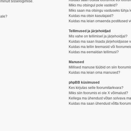
Kuidas saan otsida foorumist või fooru
 minult sisselogimise.
Miks mu otsingul pole vasteid?
Miks saan ma otsingu vastuseks tühja 
Kuidas ma otsin kasutajaid?
male?
Kuidas ma leian omaenda postitused v
Tellimused ja järjehoidjad
Mis vahe on tellimisel ja järjehoidjal?
Kuidas ma saan lisada järjehoidjasse v
Kuidas ma tellin teemasid või foorumei
Kuidas ma eemaldan tellimusi?
Manused
Millised manuse tüübid on siin foorumi
Kuidas ma leian oma manused?
phpBB küsimused
Kes kirjutas selle foorumitarkvara?
Miks siin foorumis ei ole X võimalust?
Kellega ma ühendust võtan solvava mater
Kuidas ma saan ühendust võtta foorumi