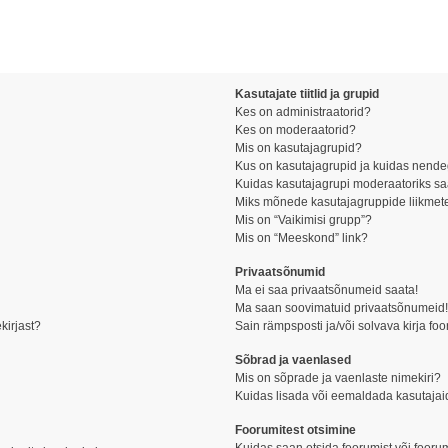
Kasutajate tiitlid ja grupid
Kes on administraatorid?
Kes on moderaatorid?
Mis on kasutajagrupid?
Kus on kasutajagrupid ja kuidas nende
Kuidas kasutajagrupi moderaatoriks s
Miks mõnede kasutajagruppide liikmete
Mis on “Vaikimisi grupp”?
Mis on “Meeskond” link?
Privaatsõnumid
Ma ei saa privaatsõnumeid saata!
Ma saan soovimatuid privaatsõnumeid
kirjast?
Sain rämpsposti ja/või solvava kirja fo
Sõbrad ja vaenlased
Mis on sõprade ja vaenlaste nimekiri?
Kuidas lisada või eemaldada kasutajai
Foorumitest otsimine