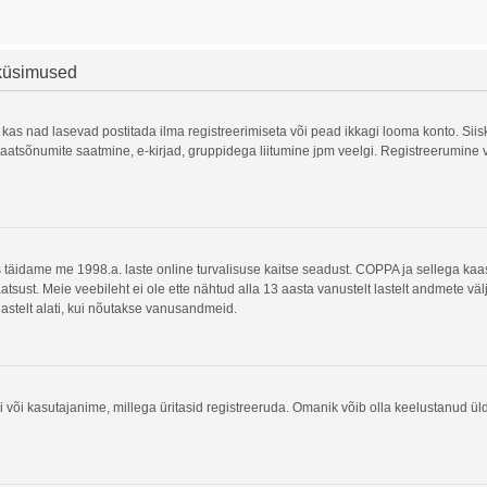
 küsimused
 kas nad lasevad postitada ilma registreerimiseta või pead ikkagi looma konto. Siis
, privaatsõnumite saatmine, e-kirjad, gruppidega liitumine jpm veelgi. Registreerumi
is täidame me 1998.a. laste online turvalisuse kaitse seadust. COPPA ja sellega 
atsust. Meie veebileht ei ole ette nähtud alla 13 aasta vanustelt lastelt andmete vä
lastelt alati, kui nõutakse vanusandmeid.
 või kasutajanime, millega üritasid registreeruda. Omanik võib olla keelustanud ül