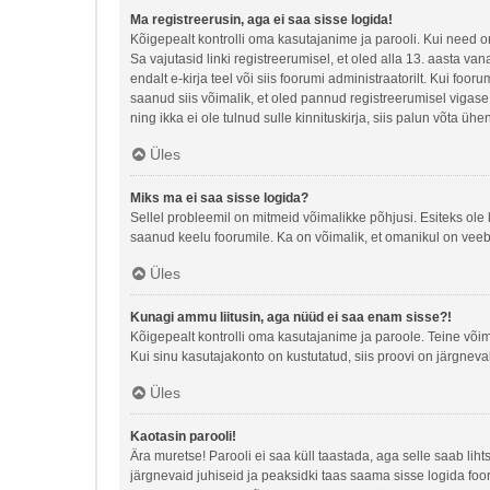
Ma registreerusin, aga ei saa sisse logida!
Kõigepealt kontrolli oma kasutajanime ja parooli. Kui need o
Sa vajutasid linki registreerumisel, et oled alla 13. aasta va
endalt e-kirja teel või siis foorumi administraatorilt. Kui foo
saanud siis võimalik, et oled pannud registreerumisel vigase e-
ning ikka ei ole tulnud sulle kinnituskirja, siis palun võta üh
Üles
Miks ma ei saa sisse logida?
Sellel probleemil on mitmeid võimalikke põhjusi. Esiteks ole 
saanud keelu foorumile. Ka on võimalik, et omanikul on veebi
Üles
Kunagi ammu liitusin, aga nüüd ei saa enam sisse?!
Kõigepealt kontrolli oma kasutajanime ja paroole. Teine või
Kui sinu kasutajakonto on kustutatud, siis proovi on järgneva
Üles
Kaotasin parooli!
Ära muretse! Parooli ei saa küll taastada, aga selle saab lih
järgnevaid juhiseid ja peaksidki taas saama sisse logida foo