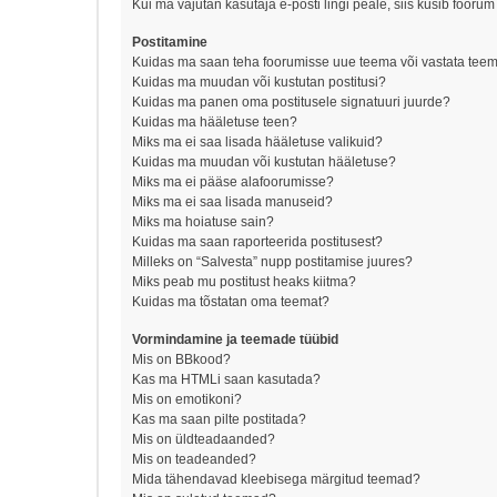
Kui ma vajutan kasutaja e-posti lingi peale, siis küsib foorum
Postitamine
Kuidas ma saan teha foorumisse uue teema või vastata tee
Kuidas ma muudan või kustutan postitusi?
Kuidas ma panen oma postitusele signatuuri juurde?
Kuidas ma hääletuse teen?
Miks ma ei saa lisada hääletuse valikuid?
Kuidas ma muudan või kustutan hääletuse?
Miks ma ei pääse alafoorumisse?
Miks ma ei saa lisada manuseid?
Miks ma hoiatuse sain?
Kuidas ma saan raporteerida postitusest?
Milleks on “Salvesta” nupp postitamise juures?
Miks peab mu postitust heaks kiitma?
Kuidas ma tõstatan oma teemat?
Vormindamine ja teemade tüübid
Mis on BBkood?
Kas ma HTMLi saan kasutada?
Mis on emotikoni?
Kas ma saan pilte postitada?
Mis on üldteadaanded?
Mis on teadeanded?
Mida tähendavad kleebisega märgitud teemad?