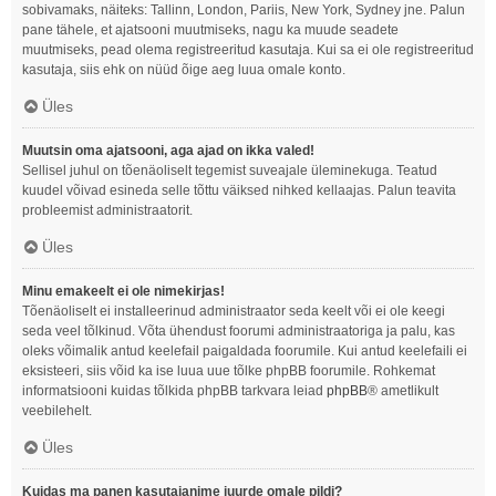
sobivamaks, näiteks: Tallinn, London, Pariis, New York, Sydney jne. Palun
pane tähele, et ajatsooni muutmiseks, nagu ka muude seadete
muutmiseks, pead olema registreeritud kasutaja. Kui sa ei ole registreeritud
kasutaja, siis ehk on nüüd õige aeg luua omale konto.
Üles
Muutsin oma ajatsooni, aga ajad on ikka valed!
Sellisel juhul on tõenäoliselt tegemist suveajale üleminekuga. Teatud
kuudel võivad esineda selle tõttu väiksed nihked kellaajas. Palun teavita
probleemist administraatorit.
Üles
Minu emakeelt ei ole nimekirjas!
Tõenäoliselt ei installeerinud administraator seda keelt või ei ole keegi
seda veel tõlkinud. Võta ühendust foorumi administraatoriga ja palu, kas
oleks võimalik antud keelefail paigaldada foorumile. Kui antud keelefaili ei
eksisteeri, siis võid ka ise luua uue tõlke phpBB foorumile. Rohkemat
informatsiooni kuidas tõlkida phpBB tarkvara leiad
phpBB
® ametlikult
veebilehelt.
Üles
Kuidas ma panen kasutajanime juurde omale pildi?