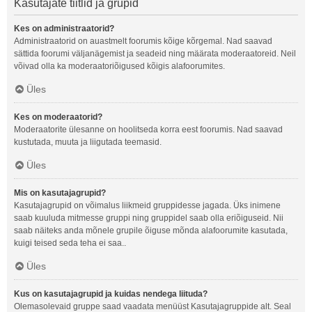
Kasutajate tiitlid ja grupid
Kes on administraatorid?
Administraatorid on auastmelt foorumis kõige kõrgemal. Nad saavad
sättida foorumi väljanägemist ja seadeid ning määrata moderaatoreid. Neil
võivad olla ka moderaatoriõigused kõigis alafoorumites.
Üles
Kes on moderaatorid?
Moderaatorite ülesanne on hoolitseda korra eest foorumis. Nad saavad
kustutada, muuta ja liigutada teemasid.
Üles
Mis on kasutajagrupid?
Kasutajagrupid on võimalus liikmeid gruppidesse jagada. Üks inimene
saab kuuluda mitmesse gruppi ning gruppidel saab olla eriõiguseid. Nii
saab näiteks anda mõnele grupile õiguse mõnda alafoorumite kasutada,
kuigi teised seda teha ei saa..
Üles
Kus on kasutajagrupid ja kuidas nendega liituda?
Olemasolevaid gruppe saad vaadata menüüst Kasutajagruppide alt. Seal