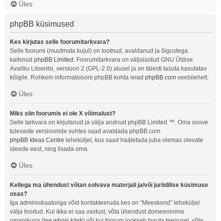
Üles
phpBB küsimused
Kes kirjutas selle foorumitarkvara?
Selle foorumi (muutmata kujul) on tootnud, avaldanud ja õigustega
kaitsnud
phpBB Limited
. Foorumitarkvara on väljalastud GNU Üldise
Avaliku Litsentsi, versioon 2 (GPL-2.0) alusel ja on täiesti tasuta kasutatav
kõigile. Rohkem informatsiooni phpBB kohta leiad
phpBB.com
veebilehelt.
Üles
Miks siin foorumis ei ole X võimalust?
Selle tarkvara on kirjutanud ja välja andnud phpBB Limited ™. Oma soove
tulevaste versioonide suhtes saad avaldada phpBB.com
phpBB Ideas Centre
leheküljel, kus saad hääletada juba olemas olevate
ideede eest, ning lisada oma.
Üles
Kellega ma ühendust võtan solvava materjali ja/või juriidilise küsimuse
osas?
Iga administraatoriga võid kontakteeruda kes on “Meeskond” leheküljel
välja toodud. Kui ikka ei saa vastust, võta ühendust domeeninime
omanikuga (tee
whois käsk
) või kui foorum jookseb tasuta teenusel, võta