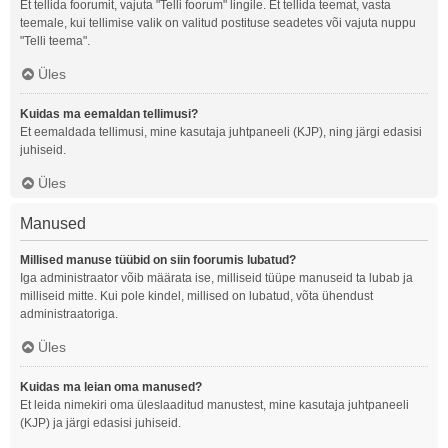
Et tellida foorumit, vajuta "Telli foorum" lingile. Et tellida teemat, vasta
teemale, kui tellimise valik on valitud postituse seadetes või vajuta nuppu
"Telli teema".
Üles
Kuidas ma eemaldan tellimusi?
Et eemaldada tellimusi, mine kasutaja juhtpaneeli (KJP), ning järgi edasisi
juhiseid.
Üles
Manused
Millised manuse tüübid on siin foorumis lubatud?
Iga administraator võib määrata ise, milliseid tüüpe manuseid ta lubab ja
milliseid mitte. Kui pole kindel, millised on lubatud, võta ühendust
administraatoriga.
Üles
Kuidas ma leian oma manused?
Et leida nimekiri oma üleslaaditud manustest, mine kasutaja juhtpaneeli
(KJP) ja järgi edasisi juhiseid.