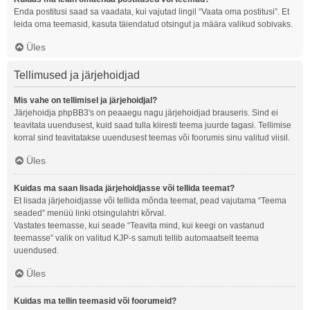
Enda postitusi saad sa vaadata, kui vajutad lingil “Vaata oma postitusi”. Et
leida oma teemasid, kasuta täiendatud otsingut ja määra valikud sobivaks.
Üles
Tellimused ja järjehoidjad
Mis vahe on tellimisel ja järjehoidjal?
Järjehoidja phpBB3's on peaaegu nagu järjehoidjad brauseris. Sind ei
teavitata uuendusest, kuid saad tulla kiiresti teema juurde tagasi. Tellimise
korral sind teavitatakse uuendusest teemas või foorumis sinu valitud viisil.
Üles
Kuidas ma saan lisada järjehoidjasse või tellida teemat?
Et lisada järjehoidjasse või tellida mõnda teemat, pead vajutama “Teema
seaded” menüü linki otsingulahtri kõrval.
Vastates teemasse, kui seade “Teavita mind, kui keegi on vastanud
teemasse” valik on valitud KJP-s samuti tellib automaatselt teema
uuendused.
Üles
Kuidas ma tellin teemasid või foorumeid?