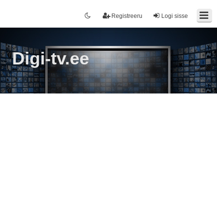
Registreeru
Logi sisse
Digi-tv.ee