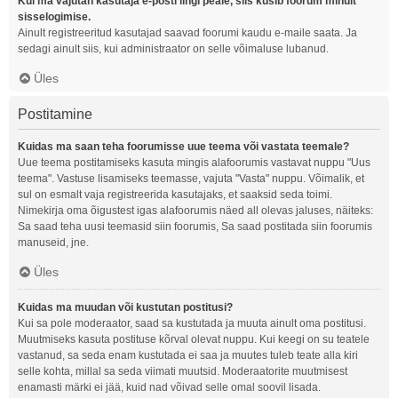
Kui ma vajutan kasutaja e-posti lingi peale, siis küsib foorum minult
sisselogimise.
Ainult registreeritud kasutajad saavad foorumi kaudu e-maile saata. Ja
sedagi ainult siis, kui administraator on selle võimaluse lubanud.
Üles
Postitamine
Kuidas ma saan teha foorumisse uue teema või vastata teemale?
Uue teema postitamiseks kasuta mingis alafoorumis vastavat nuppu "Uus
teema". Vastuse lisamiseks teemasse, vajuta "Vasta" nuppu. Võimalik, et
sul on esmalt vaja registreerida kasutajaks, et saaksid seda toimi.
Nimekirja oma õigustest igas alafoorumis näed all olevas jaluses, näiteks:
Sa saad teha uusi teemasid siin foorumis, Sa saad postitada siin foorumis
manuseid, jne.
Üles
Kuidas ma muudan või kustutan postitusi?
Kui sa pole moderaator, saad sa kustutada ja muuta ainult oma postitusi.
Muutmiseks kasuta postituse kõrval olevat nuppu. Kui keegi on su teatele
vastanud, sa seda enam kustutada ei saa ja muutes tuleb teate alla kiri
selle kohta, millal sa seda viimati muutsid. Moderaatorite muutmisest
enamasti märki ei jää, kuid nad võivad selle omal soovil lisada.