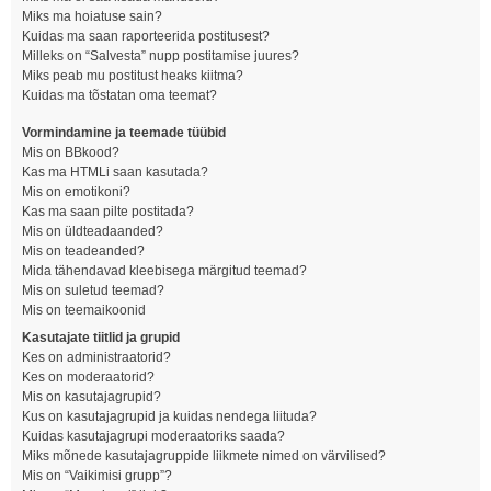
Miks ma hoiatuse sain?
Kuidas ma saan raporteerida postitusest?
Milleks on “Salvesta” nupp postitamise juures?
Miks peab mu postitust heaks kiitma?
Kuidas ma tõstatan oma teemat?
Vormindamine ja teemade tüübid
Mis on BBkood?
Kas ma HTMLi saan kasutada?
Mis on emotikoni?
Kas ma saan pilte postitada?
Mis on üldteadaanded?
Mis on teadeanded?
Mida tähendavad kleebisega märgitud teemad?
Mis on suletud teemad?
Mis on teemaikoonid
Kasutajate tiitlid ja grupid
Kes on administraatorid?
Kes on moderaatorid?
Mis on kasutajagrupid?
Kus on kasutajagrupid ja kuidas nendega liituda?
Kuidas kasutajagrupi moderaatoriks saada?
Miks mõnede kasutajagruppide liikmete nimed on värvilised?
Mis on “Vaikimisi grupp”?