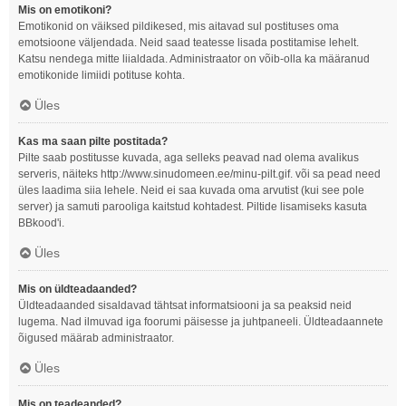
Mis on emotikoni?
Emotikonid on väiksed pildikesed, mis aitavad sul postituses oma
emotsioone väljendada. Neid saad teatesse lisada postitamise lehelt.
Katsu nendega mitte liialdada. Administraator on võib-olla ka määranud
emotikonide limiidi potituse kohta.
Üles
Kas ma saan pilte postitada?
Pilte saab postitusse kuvada, aga selleks peavad nad olema avalikus
serveris, näiteks http://www.sinudomeen.ee/minu-pilt.gif. või sa pead need
üles laadima siia lehele. Neid ei saa kuvada oma arvutist (kui see pole
server) ja samuti parooliga kaitstud kohtadest. Piltide lisamiseks kasuta
BBkood'i.
Üles
Mis on üldteadaanded?
Üldteadaanded sisaldavad tähtsat informatsiooni ja sa peaksid neid
lugema. Nad ilmuvad iga foorumi päisesse ja juhtpaneeli. Üldteadaannete
õigused määrab administraator.
Üles
Mis on teadeanded?