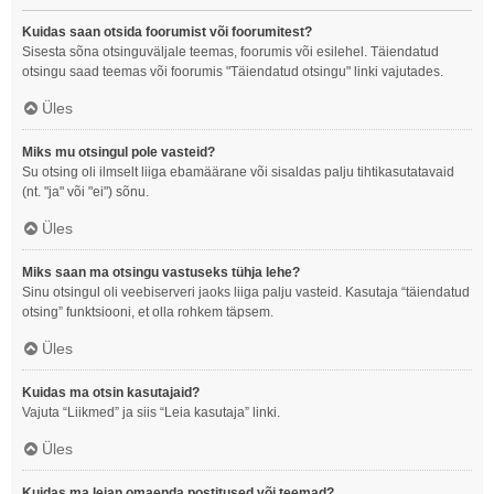
Kuidas saan otsida foorumist või foorumitest?
Sisesta sõna otsinguväljale teemas, foorumis või esilehel. Täiendatud
otsingu saad teemas või foorumis "Täiendatud otsingu" linki vajutades.
Üles
Miks mu otsingul pole vasteid?
Su otsing oli ilmselt liiga ebamäärane või sisaldas palju tihtikasutatavaid
(nt. "ja" või "ei") sõnu.
Üles
Miks saan ma otsingu vastuseks tühja lehe?
Sinu otsingul oli veebiserveri jaoks liiga palju vasteid. Kasutaja “täiendatud
otsing” funktsiooni, et olla rohkem täpsem.
Üles
Kuidas ma otsin kasutajaid?
Vajuta “Liikmed” ja siis “Leia kasutaja” linki.
Üles
Kuidas ma leian omaenda postitused või teemad?