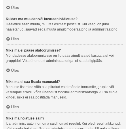
Üles
Kuidas ma muudan või kustutan hääletuse?
Hääletusi saab muuta, muutes esimest postitust. Kui keegi on juba
hääletanud, saavad seda muuta ainult moderaatorid ja administraatorid.
Üles
Miks ma ei pääse alafoorumisse?
Mõndadesse alafoorumitesse on ligipääs ainult teatud kasutajatel või
gruppidel. Võta ühendust administraatoriga, et saada ligipääs.
Üles
Miks ma ei saa lisada manuseid?
Manuste lisamine võib olla piiratud vaid mõnele foorumile, grupile või
kasutajale eraldi. Võtta ühendust foorumi administraatoriga kui sa ei ole
kindel, miks ei saa postitada manuseid.
Üles
Miks ma hoiatuse sain?
Igal administraatoril on oma saidil omad reeglid. Kui oled reeglit rikkunud,
võid saada hoiatuse. See on administraatori otsus ja phpBB pole sellega