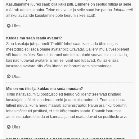
Kasutajanime juures saab olla kaks pilti. Esimene on seotud tiitliga ja selle
määrab administraator. Teine on avatar ja selle saad ise panna
Juhtpaneel
i
alt (kui avataride kasutamine pole foorumis keelatud).
Üles
Kuidas ma saan lisada avatari?
Sinu kasutaja juhtpaneeli “Profiili” lehel saad kasutada ühte neljast
meetodist, et lisada omale avataripilt: Gravatar, Gallery, mujalt veebilehelt
või laadides üles. Samuti foorumi administraatorid saavad ise otsustada,
kas nad lubavad avatare ja millisel viisil nad lubavad. Kui sa ei saa
kasutada avatare, siis võta ühendust foorumi administraatoriga..
Üles
Mis on mu tiitel ja kuidas ma seda muudan?
Tiitlid näitavad, mitu postitust oled teinud või identfitseerivad kindlaid
kasutajaid, näiteks moderaatoreid ja administraatoreid. Enamasti ei saa
tiitleid muuta, kuna need määrab administraator. Palun ära riku foorumit,
tehes mõttetuid postitusi, et tiitlit kõrgemaks saada. Enamik foorumite
administraatoreid seda ei kannata ja nad madaldavad su postituste arvu.
Üles