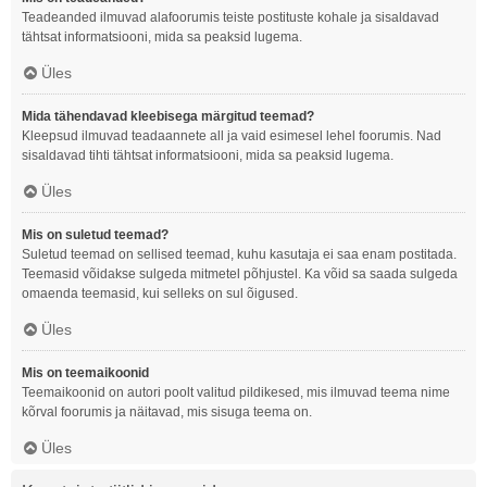
Teadeanded ilmuvad alafoorumis teiste postituste kohale ja sisaldavad
tähtsat informatsiooni, mida sa peaksid lugema.
Üles
Mida tähendavad kleebisega märgitud teemad?
Kleepsud ilmuvad teadaannete all ja vaid esimesel lehel foorumis. Nad
sisaldavad tihti tähtsat informatsiooni, mida sa peaksid lugema.
Üles
Mis on suletud teemad?
Suletud teemad on sellised teemad, kuhu kasutaja ei saa enam postitada.
Teemasid võidakse sulgeda mitmetel põhjustel. Ka võid sa saada sulgeda
omaenda teemasid, kui selleks on sul õigused.
Üles
Mis on teemaikoonid
Teemaikoonid on autori poolt valitud pildikesed, mis ilmuvad teema nime
kõrval foorumis ja näitavad, mis sisuga teema on.
Üles