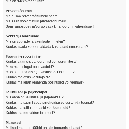
Mis on “Meeskond” link?
Privaatsõnumid
Ma ei saa privaatsõnumeid saata!
Ma saan soovimatuid privaatsõnumeid!
Sain rämpsposti ja/või solvava kirja foorumi vahendusel!
Sõbrad ja vaenlased
Mis on sõprade ja vaenlaste nimekiri?
Kuidas lisada või eemaldada kasutajaid nimekirjast?
Foorumitest otsimine
Kuidas saan otsida foorumist või foorumitest?
Miks mu otsingul pole vasteid?
Miks saan ma otsingu vastuseks tühja lehe?
Kuidas ma otsin kasutajaid?
Kuidas ma leian omaenda postitused või teemad?
Tellimused ja järjehoidjad
Mis vahe on tellimisel ja järjehoidjal?
Kuidas ma saan lisada järjehoidjasse või tellida teemat?
Kuidas ma tellin teemasid või foorumeid?
Kuidas ma eemaldan tellimusi?
Manused
Millised manuse tüübid on siin foorumis lubatud?