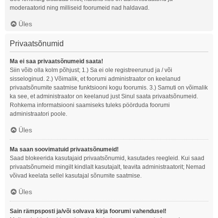
moderaatorid ning milliseid foorumeid nad haldavad.
Üles
Privaatsõnumid
Ma ei saa privaatsõnumeid saata!
Siin võib olla kolm põhjust; 1.) Sa ei ole registreerunud ja / või
sisseloginud. 2.) Võimalik, et foorumi administraator on keelanud
privaatsõnumite saatmise funktsiooni kogu foorumis. 3.) Samuti on võimalik
ka see, et administraator on keelanud just Sinul saata privaatsõnumeid.
Rohkema informatsiooni saamiseks tuleks pöörduda foorumi
administraatori poole.
Üles
Ma saan soovimatuid privaatsõnumeid!
Saad blokeerida kasutajaid privaatsõnumid, kasutades reegleid. Kui saad
privaatsõnumeid mingilt kindlalt kasutajalt, teavita administraatorit; Nemad
võivad keelata sellel kasutajal sõnumite saatmise.
Üles
Sain rämpsposti ja/või solvava kirja foorumi vahendusel!