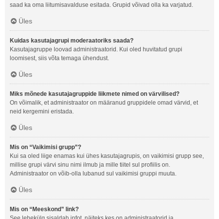
saad ka oma liitumisavalduse esitada. Grupid võivad olla ka varjatud.
Üles
Kuidas kasutajagrupi moderaatoriks saada?
Kasutajagruppe loovad administraatorid. Kui oled huvitatud grupi
loomisest, siis võta temaga ühendust.
Üles
Miks mõnede kasutajagruppide liikmete nimed on värvilised?
On võimalik, et administraator on määranud gruppidele omad värvid, et
neid kergemini eristada.
Üles
Mis on “Vaikimisi grupp”?
Kui sa oled liige enamas kui ühes kasutajagrupis, on vaikimisi grupp see,
millise grupi värvi sinu nimi ilmub ja mille tiitel sul profiilis on.
Administraator on võib-olla lubanud sul vaikimisi gruppi muuta.
Üles
Mis on “Meeskond” link?
See lehekülg sisaldab infot, näiteks kes on administraatorid ja