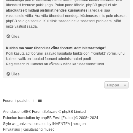
ühendust teenuse pakkujaga. Palun pane tähele, phpBB grupil ei ole
absoluutselt midagi pistmist nendes küsimustes
ja teda ei saa
vastutusele võtta. Ära võta ühendust nendega küsimuses, mis pole otseselt
phpBB saidiga seotud. Kui siiski saadad neile sedasorti probleemi, võid
mitte vastust saada.
Üles
Kuidas ma saan ühendust võtta foorumi administraatoriga?
Kõik kasutajad foorumil saavad kasutada funktsiooni “Kontakt” vormi, juhul
kui see valik on lubatud foorumi administraatori poolt.
Registreeritud liikmetel on võimalik näha ka “Meeskond” linki.
Üles
Hüppa
Foorumi pealeht
Arendas
phpBB
® Forum Software © phpBB Limited
Estonian translation by phpBB Eesti [Exabot] © 2008*-2024
Style we_universal created by
INVENTEA
|
nextgen
Privaatsus
|
Kasutajatingimused