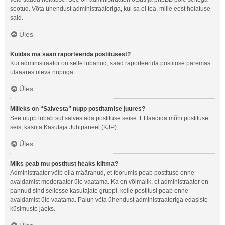
seotud. Võta ühendust administraatoriga, kui sa ei tea, mille eest hoiatuse
said.
Üles
Kuidas ma saan raporteerida postitusest?
Kui administraator on selle lubanud, saad raporteerida postituse paremas
ülaääres oleva nupuga.
Üles
Milleks on “Salvesta” nupp postitamise juures?
See nupp lubab sul salvestada postituse seise. Et laadida mõni postituse
seis, kasuta Kasutaja Juhtpaneel (KJP).
Üles
Miks peab mu postitust heaks kiitma?
Administraator võib olla määranud, et foorumis peab postituse enne
avaldamist moderaator üle vaatama. Ka on võimalik, et administraator on
pannud sind sellesse kasutajate gruppi, kelle postitusi peab enne
avaldamist üle vaatama. Palun võta ühendust administraatoriga edasiste
küsimuste jaoks.