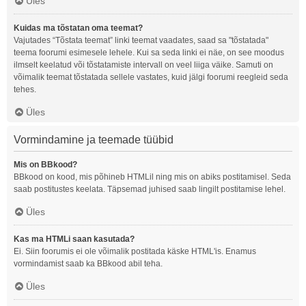
Üles
Kuidas ma tõstatan oma teemat?
Vajutades “Tõstata teemat” linki teemat vaadates, saad sa "tõstatada"
teema foorumi esimesele lehele. Kui sa seda linki ei näe, on see moodus
ilmselt keelatud või tõstatamiste intervall on veel liiga väike. Samuti on
võimalik teemat tõstatada sellele vastates, kuid jälgi foorumi reegleid seda
tehes.
Üles
Vormindamine ja teemade tüübid
Mis on BBkood?
BBkood on kood, mis põhineb HTMLil ning mis on abiks postitamisel. Seda
saab postitustes keelata. Täpsemad juhised saab lingilt postitamise lehel.
Üles
Kas ma HTMLi saan kasutada?
Ei. Siin foorumis ei ole võimalik postitada käske HTML'is. Enamus
vormindamist saab ka BBkood abil teha.
Üles