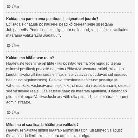
Üles
Kuidas ma panen oma postitusele signatuuri juurde?
Et lisada signatuuri postitusele, pead kõigepealt selle sisestama
Juhtpaneelis. Peale seda kui signatuur on loodud, siis postituse valikutes
määrama valiku
"Lisa signatuur"
.
Üles
Kuidas ma hääletuse teen?
Hääletuste tegemine on lihte - kui postitad teema (või muudad teema
esimest postitust) peaksid nägema
Hääletuse lisamine
sakki, mis asub
kirjutamisvälja all (kui seda ei näe, siis arvatavasti puuduvad sul õigused
hääletuse algatamiseks). Peaksid sisestama hääletuse pealkirja ja
vähemalt kaks vastusevarianti (selleks, et määrata vastusevarianti, sisesta
see vastavale reale. Hääletusele saab ka määrata ajalimiidi, 0 tähendab
piiramatut aega. Valikvastuste arv võib olla piiratud, selle määrab foorumi
administraator.
Üles
Miks ma ei saa lisada hääletuse valikuid?
Hääletuse valikute limiidi määrab administraator. Kui tunned vajadust
ületada seda limiiti, kontakteeru administraatoriga.