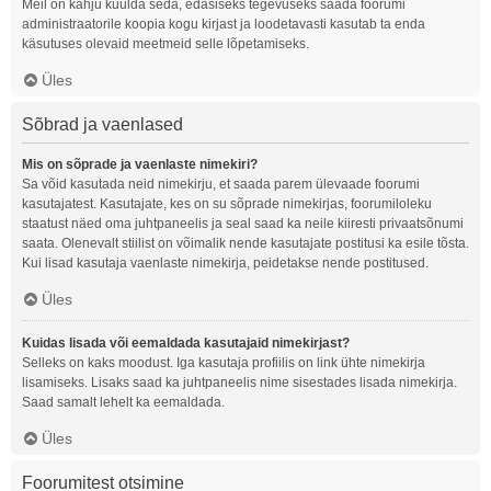
Meil on kahju kuulda seda, edasiseks tegevuseks saada foorumi
administraatorile koopia kogu kirjast ja loodetavasti kasutab ta enda
käsutuses olevaid meetmeid selle lõpetamiseks.
Üles
Sõbrad ja vaenlased
Mis on sõprade ja vaenlaste nimekiri?
Sa võid kasutada neid nimekirju, et saada parem ülevaade foorumi
kasutajatest. Kasutajate, kes on su sõprade nimekirjas, foorumiloleku
staatust näed oma juhtpaneelis ja seal saad ka neile kiiresti privaatsõnumi
saata. Olenevalt stiilist on võimalik nende kasutajate postitusi ka esile tõsta.
Kui lisad kasutaja vaenlaste nimekirja, peidetakse nende postitused.
Üles
Kuidas lisada või eemaldada kasutajaid nimekirjast?
Selleks on kaks moodust. Iga kasutaja profiilis on link ühte nimekirja
lisamiseks. Lisaks saad ka juhtpaneelis nime sisestades lisada nimekirja.
Saad samalt lehelt ka eemaldada.
Üles
Foorumitest otsimine