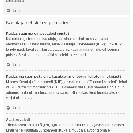
Sind aidata.
Üles
Kasutaja eelistused ja seaded
Kuidas saan ma oma seadeid muuta?
Kui oled registreeritud kasutaja, siis sinu seaded on salvestatud
andmebaasi. Et neid muuta, mine Kasutaja Juhtpaneeli (KJP); Linki KJP
lehele näeb tavaliselt, kui vajutada oma kasutajanimel - üleval foorumi
päises. Seal saad muuta kõiki seadeid ja eelistusi.
Üles
Kuidas ma saan peita oma kasutajanime foorumilolijate nimekirjast?
Minnes Kasutaja Juhtpaneeli (KJP) ja sealt valides “Foorumi seaded”, leiad
valiku
Peida mu foorumil olek
. Kui aktiveerid selle, siis näevad sind ainult
administraatorid, moderaatorid ja sa ise. Statistikas Sind loendatakse kui
varjatud kasutaja.
Üles
Ajad on valed!
Tõenäoliselt on ajad õiged, aga sa oled lihtsalt teises ajavööndis. Sellisel
juhul mine Kasutaja Juhtpaneel (KJP) ja muuda ajavöönd omale