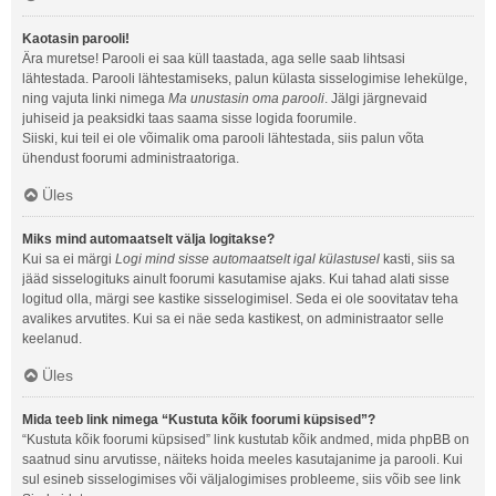
Kaotasin parooli!
Ära muretse! Parooli ei saa küll taastada, aga selle saab lihtsasi
lähtestada. Parooli lähtestamiseks, palun külasta sisselogimise lehekülge,
ning vajuta linki nimega
Ma unustasin oma parooli
. Jälgi järgnevaid
juhiseid ja peaksidki taas saama sisse logida foorumile.
Siiski, kui teil ei ole võimalik oma parooli lähtestada, siis palun võta
ühendust foorumi administraatoriga.
Üles
Miks mind automaatselt välja logitakse?
Kui sa ei märgi
Logi mind sisse automaatselt igal külastusel
kasti, siis sa
jääd sisselogituks ainult foorumi kasutamise ajaks. Kui tahad alati sisse
logitud olla, märgi see kastike sisselogimisel. Seda ei ole soovitatav teha
avalikes arvutites. Kui sa ei näe seda kastikest, on administraator selle
keelanud.
Üles
Mida teeb link nimega “Kustuta kõik foorumi küpsised”?
“Kustuta kõik foorumi küpsised” link kustutab kõik andmed, mida phpBB on
saatnud sinu arvutisse, näiteks hoida meeles kasutajanime ja parooli. Kui
sul esineb sisselogimises või väljalogimises probleeme, siis võib see link