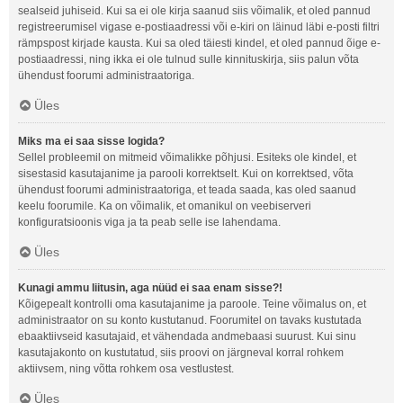
sealseid juhiseid. Kui sa ei ole kirja saanud siis võimalik, et oled pannud
registreerumisel vigase e-postiaadressi või e-kiri on läinud läbi e-posti filtri
rämpspost kirjade kausta. Kui sa oled täiesti kindel, et oled pannud õige e-
postiaadressi, ning ikka ei ole tulnud sulle kinnituskirja, siis palun võta
ühendust foorumi administraatoriga.
Üles
Miks ma ei saa sisse logida?
Sellel probleemil on mitmeid võimalikke põhjusi. Esiteks ole kindel, et
sisestasid kasutajanime ja parooli korrektselt. Kui on korrektsed, võta
ühendust foorumi administraatoriga, et teada saada, kas oled saanud
keelu foorumile. Ka on võimalik, et omanikul on veebiserveri
konfiguratsioonis viga ja ta peab selle ise lahendama.
Üles
Kunagi ammu liitusin, aga nüüd ei saa enam sisse?!
Kõigepealt kontrolli oma kasutajanime ja paroole. Teine võimalus on, et
administraator on su konto kustutanud. Foorumitel on tavaks kustutada
ebaaktiivseid kasutajaid, et vähendada andmebaasi suurust. Kui sinu
kasutajakonto on kustutatud, siis proovi on järgneval korral rohkem
aktiivsem, ning võtta rohkem osa vestlustest.
Üles