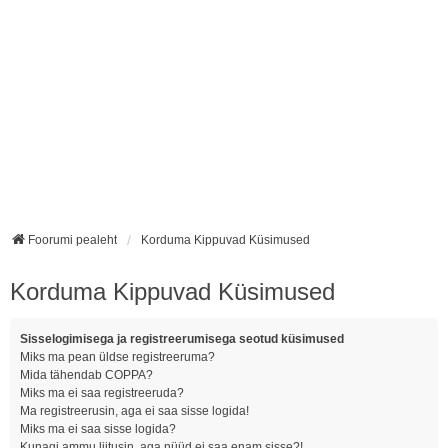
Foorumi pealeht
Korduma Kippuvad Küsimused
Korduma Kippuvad Küsimused
Sisselogimisega ja registreerumisega seotud küsimused
Miks ma pean üldse registreeruma?
Mida tähendab COPPA?
Miks ma ei saa registreeruda?
Ma registreerusin, aga ei saa sisse logida!
Miks ma ei saa sisse logida?
Kunagi ammu liitusin, aga nüüd ei saa enam sisse?!