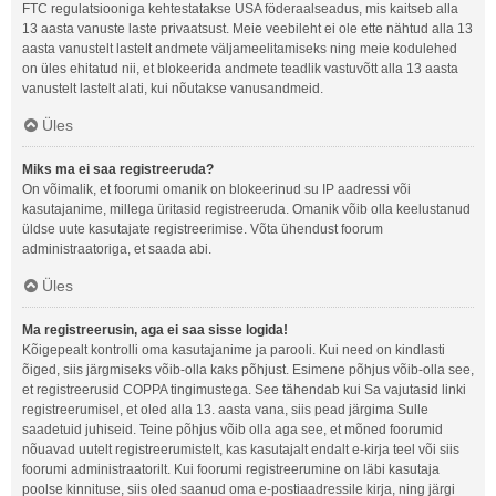
FTC regulatsiooniga kehtestatakse USA föderaalseadus, mis kaitseb alla
13 aasta vanuste laste privaatsust. Meie veebileht ei ole ette nähtud alla 13
aasta vanustelt lastelt andmete väljameelitamiseks ning meie kodulehed
on üles ehitatud nii, et blokeerida andmete teadlik vastuvõtt alla 13 aasta
vanustelt lastelt alati, kui nõutakse vanusandmeid.
Üles
Miks ma ei saa registreeruda?
On võimalik, et foorumi omanik on blokeerinud su IP aadressi või
kasutajanime, millega üritasid registreeruda. Omanik võib olla keelustanud
üldse uute kasutajate registreerimise. Võta ühendust foorum
administraatoriga, et saada abi.
Üles
Ma registreerusin, aga ei saa sisse logida!
Kõigepealt kontrolli oma kasutajanime ja parooli. Kui need on kindlasti
õiged, siis järgmiseks võib-olla kaks põhjust. Esimene põhjus võib-olla see,
et registreerusid COPPA tingimustega. See tähendab kui Sa vajutasid linki
registreerumisel, et oled alla 13. aasta vana, siis pead järgima Sulle
saadetuid juhiseid. Teine põhjus võib olla aga see, et mõned foorumid
nõuavad uutelt registreerumistelt, kas kasutajalt endalt e-kirja teel või siis
foorumi administraatorilt. Kui foorumi registreerumine on läbi kasutaja
poolse kinnituse, siis oled saanud oma e-postiaadressile kirja, ning järgi