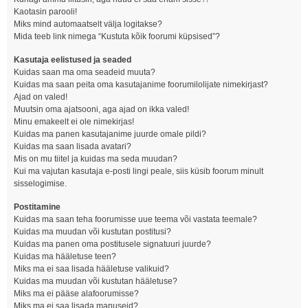
Kaotasin parooli!
Miks mind automaatselt välja logitakse?
Mida teeb link nimega “Kustuta kõik foorumi küpsised”?
Kasutaja eelistused ja seaded
Kuidas saan ma oma seadeid muuta?
Kuidas ma saan peita oma kasutajanime foorumilolijate nimekirjast?
Ajad on valed!
Muutsin oma ajatsooni, aga ajad on ikka valed!
Minu emakeelt ei ole nimekirjas!
Kuidas ma panen kasutajanime juurde omale pildi?
Kuidas ma saan lisada avatari?
Mis on mu tiitel ja kuidas ma seda muudan?
Kui ma vajutan kasutaja e-posti lingi peale, siis küsib foorum minult
sisselogimise.
Postitamine
Kuidas ma saan teha foorumisse uue teema või vastata teemale?
Kuidas ma muudan või kustutan postitusi?
Kuidas ma panen oma postitusele signatuuri juurde?
Kuidas ma hääletuse teen?
Miks ma ei saa lisada hääletuse valikuid?
Kuidas ma muudan või kustutan hääletuse?
Miks ma ei pääse alafoorumisse?
Miks ma ei saa lisada manuseid?