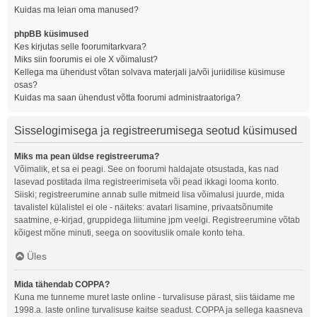
Kuidas ma leian oma manused?
phpBB küsimused
Kes kirjutas selle foorumitarkvara?
Miks siin foorumis ei ole X võimalust?
Kellega ma ühendust võtan solvava materjali ja/või juriidilise küsimuse
osas?
Kuidas ma saan ühendust võtta foorumi administraatoriga?
Sisselogimisega ja registreerumisega seotud küsimused
Miks ma pean üldse registreeruma?
Võimalik, et sa ei peagi. See on foorumi haldajate otsustada, kas nad
lasevad postitada ilma registreerimiseta või pead ikkagi looma konto.
Siiski; registreerumine annab sulle mitmeid lisa võimalusi juurde, mida
tavalistel külalistel ei ole - näiteks: avatari lisamine, privaatsõnumite
saatmine, e-kirjad, gruppidega liitumine jpm veelgi. Registreerumine võtab
kõigest mõne minuti, seega on soovituslik omale konto teha.
Üles
Mida tähendab COPPA?
Kuna me tunneme muret laste online - turvalisuse pärast, siis täidame me
1998.a. laste online turvalisuse kaitse seadust. COPPA ja sellega kaasneva