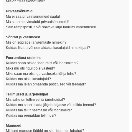
Mis on “Meeskond” link?
Privaatsõnumid
Ma ei saa privaatsõnumeid saata!
Ma saan soovimatuid privaatsõnumeid!
Sain rämpsposti ja/või solvava kirja foorumi vahendusel!
Sõbrad ja vaenlased
Mis on sõprade ja vaenlaste nimekiri?
Kuidas lisada või eemaldada kasutajaid nimekirjast?
Foorumitest otsimine
Kuidas saan otsida foorumist või foorumitest?
Miks mu otsingul pole vasteid?
Miks saan ma otsingu vastuseks tühja lehe?
Kuidas ma otsin kasutajaid?
Kuidas ma leian omaenda postitused või teemad?
Tellimused ja järjehoidjad
Mis vahe on tellimisel ja järjehoidjal?
Kuidas ma saan lisada järjehoidjasse või tellida teemat?
Kuidas ma tellin teemasid või foorumeid?
Kuidas ma eemaldan tellimusi?
Manused
Millised manuse tüübid on siin foorumis lubatud?