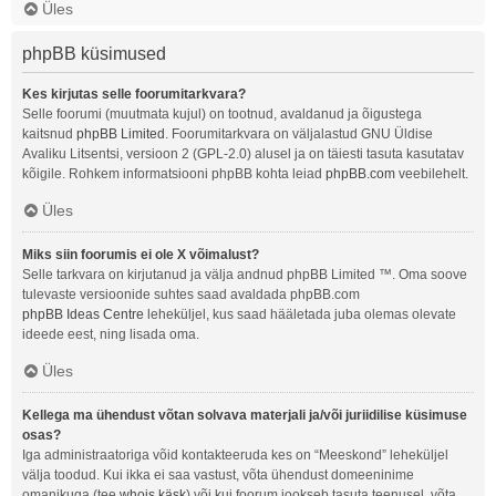
Üles
phpBB küsimused
Kes kirjutas selle foorumitarkvara?
Selle foorumi (muutmata kujul) on tootnud, avaldanud ja õigustega
kaitsnud
phpBB Limited
. Foorumitarkvara on väljalastud GNU Üldise
Avaliku Litsentsi, versioon 2 (GPL-2.0) alusel ja on täiesti tasuta kasutatav
kõigile. Rohkem informatsiooni phpBB kohta leiad
phpBB.com
veebilehelt.
Üles
Miks siin foorumis ei ole X võimalust?
Selle tarkvara on kirjutanud ja välja andnud phpBB Limited ™. Oma soove
tulevaste versioonide suhtes saad avaldada phpBB.com
phpBB Ideas Centre
leheküljel, kus saad hääletada juba olemas olevate
ideede eest, ning lisada oma.
Üles
Kellega ma ühendust võtan solvava materjali ja/või juriidilise küsimuse
osas?
Iga administraatoriga võid kontakteeruda kes on “Meeskond” leheküljel
välja toodud. Kui ikka ei saa vastust, võta ühendust domeeninime
omanikuga (tee
whois käsk
) või kui foorum jookseb tasuta teenusel, võta