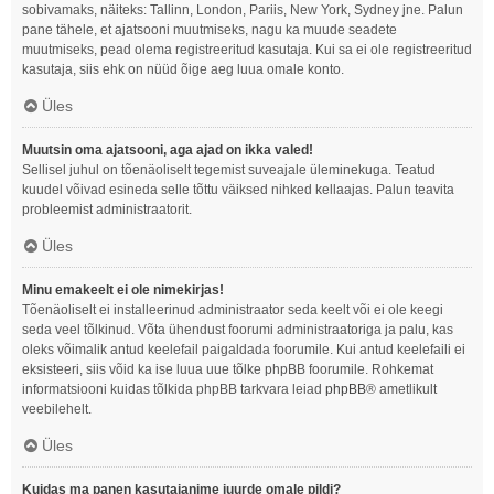
sobivamaks, näiteks: Tallinn, London, Pariis, New York, Sydney jne. Palun
pane tähele, et ajatsooni muutmiseks, nagu ka muude seadete
muutmiseks, pead olema registreeritud kasutaja. Kui sa ei ole registreeritud
kasutaja, siis ehk on nüüd õige aeg luua omale konto.
Üles
Muutsin oma ajatsooni, aga ajad on ikka valed!
Sellisel juhul on tõenäoliselt tegemist suveajale üleminekuga. Teatud
kuudel võivad esineda selle tõttu väiksed nihked kellaajas. Palun teavita
probleemist administraatorit.
Üles
Minu emakeelt ei ole nimekirjas!
Tõenäoliselt ei installeerinud administraator seda keelt või ei ole keegi
seda veel tõlkinud. Võta ühendust foorumi administraatoriga ja palu, kas
oleks võimalik antud keelefail paigaldada foorumile. Kui antud keelefaili ei
eksisteeri, siis võid ka ise luua uue tõlke phpBB foorumile. Rohkemat
informatsiooni kuidas tõlkida phpBB tarkvara leiad
phpBB
® ametlikult
veebilehelt.
Üles
Kuidas ma panen kasutajanime juurde omale pildi?