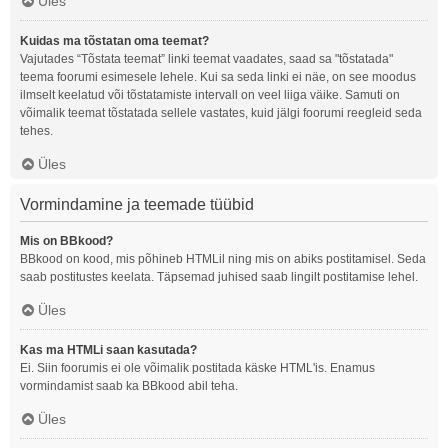
Üles
Kuidas ma tõstatan oma teemat?
Vajutades “Tõstata teemat” linki teemat vaadates, saad sa "tõstatada"
teema foorumi esimesele lehele. Kui sa seda linki ei näe, on see moodus
ilmselt keelatud või tõstatamiste intervall on veel liiga väike. Samuti on
võimalik teemat tõstatada sellele vastates, kuid jälgi foorumi reegleid seda
tehes.
Üles
Vormindamine ja teemade tüübid
Mis on BBkood?
BBkood on kood, mis põhineb HTMLil ning mis on abiks postitamisel. Seda
saab postitustes keelata. Täpsemad juhised saab lingilt postitamise lehel.
Üles
Kas ma HTMLi saan kasutada?
Ei. Siin foorumis ei ole võimalik postitada käske HTML'is. Enamus
vormindamist saab ka BBkood abil teha.
Üles