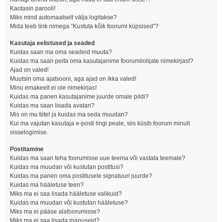
Kaotasin parooli!
Miks mind automaatselt välja logitakse?
Mida teeb link nimega “Kustuta kõik foorumi küpsised”?
Kasutaja eelistused ja seaded
Kuidas saan ma oma seadeid muuta?
Kuidas ma saan peita oma kasutajanime foorumilolijate nimekirjast?
Ajad on valed!
Muutsin oma ajatsooni, aga ajad on ikka valed!
Minu emakeelt ei ole nimekirjas!
Kuidas ma panen kasutajanime juurde omale pildi?
Kuidas ma saan lisada avatari?
Mis on mu tiitel ja kuidas ma seda muudan?
Kui ma vajutan kasutaja e-posti lingi peale, siis küsib foorum minult
sisselogimise.
Postitamine
Kuidas ma saan teha foorumisse uue teema või vastata teemale?
Kuidas ma muudan või kustutan postitusi?
Kuidas ma panen oma postitusele signatuuri juurde?
Kuidas ma hääletuse teen?
Miks ma ei saa lisada hääletuse valikuid?
Kuidas ma muudan või kustutan hääletuse?
Miks ma ei pääse alafoorumisse?
Miks ma ei saa lisada manuseid?