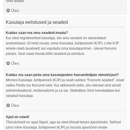
Sind aidata.
Üles
Kasutaja eelistused ja seaded
Kuidas saan ma oma seadeid muuta?
Kui oled registreeritud kasutaja, siis sinu seaded on salvestatud
andmebaasi. Et neid muuta, mine Kasutaja Juhtpaneeli (KJP); Linki KJP
lehele näeb tavaliselt, kui vajutada oma kasutajanimel - üleval foorumi
päises. Seal saad muuta kõiki seadeid ja eelistusi.
Üles
Kuidas ma saan peita oma kasutajanime foorumilolijate nimekirjast?
Minnes Kasutaja Juhtpaneeli (KJP) ja sealt valides “Foorumi seaded”, leiad
valiku
Peida mu foorumil olek
. Kui aktiveerid selle, siis näevad sind ainult
administraatorid, moderaatorid ja sa ise. Statistikas Sind loendatakse kui
varjatud kasutaja.
Üles
Ajad on valed!
Tõenäoliselt on ajad õiged, aga sa oled lihtsalt teises ajavööndis. Sellisel
juhul mine Kasutaja Juhtpaneel (KJP) ja muuda ajavöönd omale