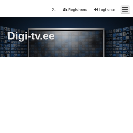
Registreeru
Logi sisse
Digi-tv.ee