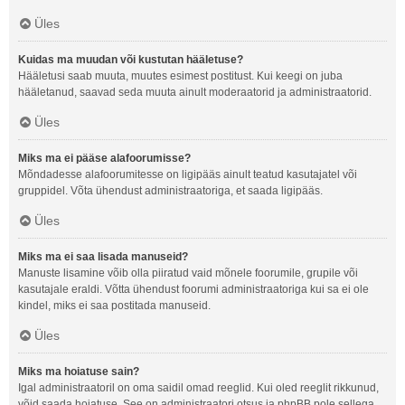
Üles
Kuidas ma muudan või kustutan hääletuse?
Hääletusi saab muuta, muutes esimest postitust. Kui keegi on juba
hääletanud, saavad seda muuta ainult moderaatorid ja administraatorid.
Üles
Miks ma ei pääse alafoorumisse?
Mõndadesse alafoorumitesse on ligipääs ainult teatud kasutajatel või
gruppidel. Võta ühendust administraatoriga, et saada ligipääs.
Üles
Miks ma ei saa lisada manuseid?
Manuste lisamine võib olla piiratud vaid mõnele foorumile, grupile või
kasutajale eraldi. Võtta ühendust foorumi administraatoriga kui sa ei ole
kindel, miks ei saa postitada manuseid.
Üles
Miks ma hoiatuse sain?
Igal administraatoril on oma saidil omad reeglid. Kui oled reeglit rikkunud,
võid saada hoiatuse. See on administraatori otsus ja phpBB pole sellega