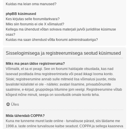
Kuidas ma leian oma manused?
phpBB küsimused
Kes kirjutas selle foorumitarkvara?
Miks siin foorumis ei ole X võimalust?
Kellega ma ühendust võtan solvava materjali ja/või juriidilise küsimuse
osas?
Kuidas ma saan ühendust võtta foorumi administraatoriga?
Sisselogimisega ja registreerumisega seotud küsimused
Miks ma pean üldse registreeruma?
Võimalik, et sa ei peagi. See on foorumi haldajate otsustada, kas nad
lasevad postitada ilma registreerimiseta või pead ikkagi looma konto.
Siiski; registreerumine annab sulle mitmeid lisa võimalusi juurde, mida
tavalistel külalistel ei ole - näiteks: avatari lisamine, privaatsõnumite
saatmine, e-kirjad, gruppidega liitumine jpm veelgi. Registreerumine võtab
kõigest mõne minuti, seega on soovituslik omale konto teha.
Üles
Mida tähendab COPPA?
Kuna me tunneme muret laste online - turvalisuse pärast, siis täidame me
1998.a. laste online turvalisuse kaitse seadust. COPPA ja sellega kaasneva