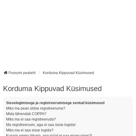
Foorumi pealeht
Korduma Kippuvad Küsimused
Korduma Kippuvad Küsimused
Sisselogimisega ja registreerumisega seotud küsimused
Miks ma pean üldse registreeruma?
Mida tähendab COPPA?
Miks ma ei saa registreeruda?
Ma registreerusin, aga ei saa sisse logida!
Miks ma ei saa sisse logida?
Kunagi ammu liitusin, aga nüüd ei saa enam sisse?!