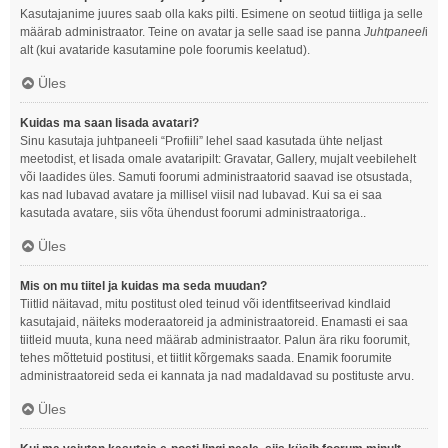
Kasutajanime juures saab olla kaks pilti. Esimene on seotud tiitliga ja selle
määrab administraator. Teine on avatar ja selle saad ise panna
Juhtpaneel
i
alt (kui avataride kasutamine pole foorumis keelatud).
Üles
Kuidas ma saan lisada avatari?
Sinu kasutaja juhtpaneeli “Profiili” lehel saad kasutada ühte neljast
meetodist, et lisada omale avataripilt: Gravatar, Gallery, mujalt veebilehelt
või laadides üles. Samuti foorumi administraatorid saavad ise otsustada,
kas nad lubavad avatare ja millisel viisil nad lubavad. Kui sa ei saa
kasutada avatare, siis võta ühendust foorumi administraatoriga..
Üles
Mis on mu tiitel ja kuidas ma seda muudan?
Tiitlid näitavad, mitu postitust oled teinud või identfitseerivad kindlaid
kasutajaid, näiteks moderaatoreid ja administraatoreid. Enamasti ei saa
tiitleid muuta, kuna need määrab administraator. Palun ära riku foorumit,
tehes mõttetuid postitusi, et tiitlit kõrgemaks saada. Enamik foorumite
administraatoreid seda ei kannata ja nad madaldavad su postituste arvu.
Üles