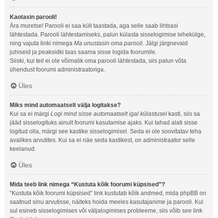
Kaotasin parooli!
Ära muretse! Parooli ei saa küll taastada, aga selle saab lihtsasi
lähtestada. Parooli lähtestamiseks, palun külasta sisselogimise lehekülge,
ning vajuta linki nimega
Ma unustasin oma parooli
. Jälgi järgnevaid
juhiseid ja peaksidki taas saama sisse logida foorumile.
Siiski, kui teil ei ole võimalik oma parooli lähtestada, siis palun võta
ühendust foorumi administraatoriga.
Üles
Miks mind automaatselt välja logitakse?
Kui sa ei märgi
Logi mind sisse automaatselt igal külastusel
kasti, siis sa
jääd sisselogituks ainult foorumi kasutamise ajaks. Kui tahad alati sisse
logitud olla, märgi see kastike sisselogimisel. Seda ei ole soovitatav teha
avalikes arvutites. Kui sa ei näe seda kastikest, on administraator selle
keelanud.
Üles
Mida teeb link nimega “Kustuta kõik foorumi küpsised”?
“Kustuta kõik foorumi küpsised” link kustutab kõik andmed, mida phpBB on
saatnud sinu arvutisse, näiteks hoida meeles kasutajanime ja parooli. Kui
sul esineb sisselogimises või väljalogimises probleeme, siis võib see link