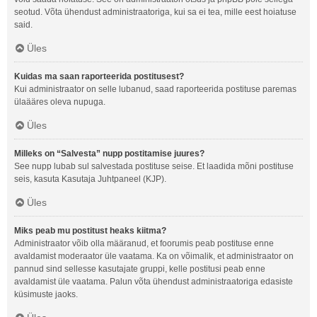
seotud. Võta ühendust administraatoriga, kui sa ei tea, mille eest hoiatuse
said.
Üles
Kuidas ma saan raporteerida postitusest?
Kui administraator on selle lubanud, saad raporteerida postituse paremas
ülaääres oleva nupuga.
Üles
Milleks on “Salvesta” nupp postitamise juures?
See nupp lubab sul salvestada postituse seise. Et laadida mõni postituse
seis, kasuta Kasutaja Juhtpaneel (KJP).
Üles
Miks peab mu postitust heaks kiitma?
Administraator võib olla määranud, et foorumis peab postituse enne
avaldamist moderaator üle vaatama. Ka on võimalik, et administraator on
pannud sind sellesse kasutajate gruppi, kelle postitusi peab enne
avaldamist üle vaatama. Palun võta ühendust administraatoriga edasiste
küsimuste jaoks.