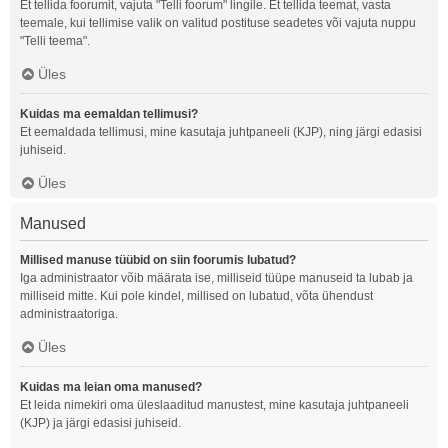
Et tellida foorumit, vajuta "Telli foorum" lingile. Et tellida teemat, vasta
teemale, kui tellimise valik on valitud postituse seadetes või vajuta nuppu
"Telli teema".
Üles
Kuidas ma eemaldan tellimusi?
Et eemaldada tellimusi, mine kasutaja juhtpaneeli (KJP), ning järgi edasisi
juhiseid.
Üles
Manused
Millised manuse tüübid on siin foorumis lubatud?
Iga administraator võib määrata ise, milliseid tüüpe manuseid ta lubab ja
milliseid mitte. Kui pole kindel, millised on lubatud, võta ühendust
administraatoriga.
Üles
Kuidas ma leian oma manused?
Et leida nimekiri oma üleslaaditud manustest, mine kasutaja juhtpaneeli
(KJP) ja järgi edasisi juhiseid.