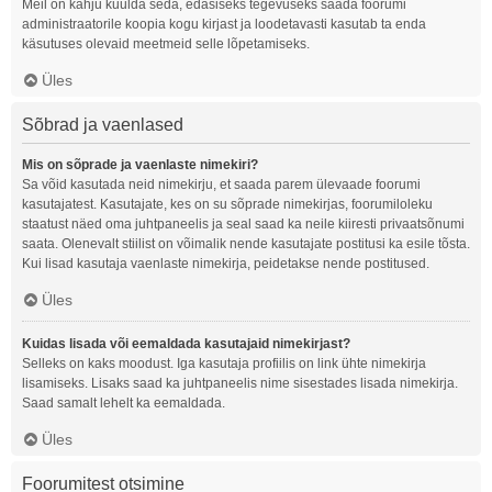
Meil on kahju kuulda seda, edasiseks tegevuseks saada foorumi
administraatorile koopia kogu kirjast ja loodetavasti kasutab ta enda
käsutuses olevaid meetmeid selle lõpetamiseks.
Üles
Sõbrad ja vaenlased
Mis on sõprade ja vaenlaste nimekiri?
Sa võid kasutada neid nimekirju, et saada parem ülevaade foorumi
kasutajatest. Kasutajate, kes on su sõprade nimekirjas, foorumiloleku
staatust näed oma juhtpaneelis ja seal saad ka neile kiiresti privaatsõnumi
saata. Olenevalt stiilist on võimalik nende kasutajate postitusi ka esile tõsta.
Kui lisad kasutaja vaenlaste nimekirja, peidetakse nende postitused.
Üles
Kuidas lisada või eemaldada kasutajaid nimekirjast?
Selleks on kaks moodust. Iga kasutaja profiilis on link ühte nimekirja
lisamiseks. Lisaks saad ka juhtpaneelis nime sisestades lisada nimekirja.
Saad samalt lehelt ka eemaldada.
Üles
Foorumitest otsimine