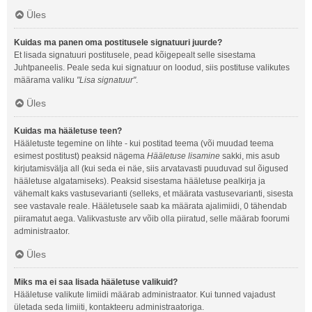
Üles
Kuidas ma panen oma postitusele signatuuri juurde?
Et lisada signatuuri postitusele, pead kõigepealt selle sisestama
Juhtpaneelis. Peale seda kui signatuur on loodud, siis postituse valikutes
määrama valiku
"Lisa signatuur"
.
Üles
Kuidas ma hääletuse teen?
Hääletuste tegemine on lihte - kui postitad teema (või muudad teema
esimest postitust) peaksid nägema
Hääletuse lisamine
sakki, mis asub
kirjutamisvälja all (kui seda ei näe, siis arvatavasti puuduvad sul õigused
hääletuse algatamiseks). Peaksid sisestama hääletuse pealkirja ja
vähemalt kaks vastusevarianti (selleks, et määrata vastusevarianti, sisesta
see vastavale reale. Hääletusele saab ka määrata ajalimiidi, 0 tähendab
piiramatut aega. Valikvastuste arv võib olla piiratud, selle määrab foorumi
administraator.
Üles
Miks ma ei saa lisada hääletuse valikuid?
Hääletuse valikute limiidi määrab administraator. Kui tunned vajadust
ületada seda limiiti, kontakteeru administraatoriga.