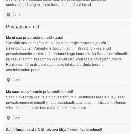
moderaatorid ning milliseid foorumeid nad haldavad.
Üles
Privaatsõnumid
Ma ei saa privaatsõnumeid saata!
Siin võib olla kolm põhjust; 1.) Sa ei ole registreerunud ja / või
sisseloginud. 2.) Võimalik, et foorumi administraator on keelanud
privaatsõnumite saatmise funktsiooni kogu foorumis. 3.) Samuti on võimalik
ka see, et administraator on keelanud just Sinul saata privaatsõnumeid.
Rohkema informatsiooni saamiseks tuleks pöörduda foorumi
administraatori poole.
Üles
Ma saan soovimatuid privaatsõnumeid!
Saad blokeerida kasutajaid privaatsõnumid, kasutades reegleid. Kui saad
privaatsõnumeid mingilt kindlalt kasutajalt, teavita administraatorit; Nemad
võivad keelata sellel kasutajal sõnumite saatmise.
Üles
Sain rämpsposti ja/või solvava kirja foorumi vahendusel!