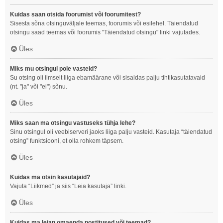
Kuidas saan otsida foorumist või foorumitest?
Sisesta sõna otsinguväljale teemas, foorumis või esilehel. Täiendatud
otsingu saad teemas või foorumis "Täiendatud otsingu" linki vajutades.
Üles
Miks mu otsingul pole vasteid?
Su otsing oli ilmselt liiga ebamäärane või sisaldas palju tihtikasutatavaid
(nt. "ja" või "ei") sõnu.
Üles
Miks saan ma otsingu vastuseks tühja lehe?
Sinu otsingul oli veebiserveri jaoks liiga palju vasteid. Kasutaja “täiendatud
otsing” funktsiooni, et olla rohkem täpsem.
Üles
Kuidas ma otsin kasutajaid?
Vajuta “Liikmed” ja siis “Leia kasutaja” linki.
Üles
Kuidas ma leian omaenda postitused või teemad?