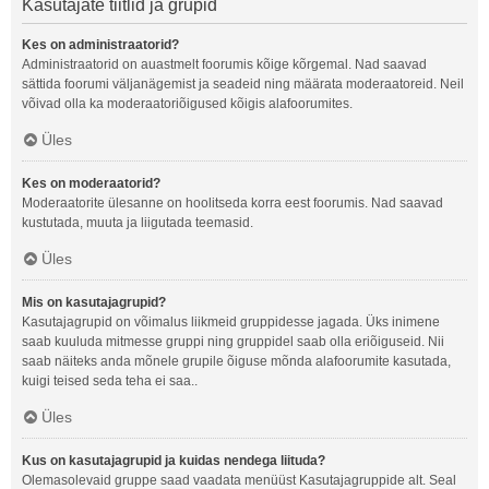
Kasutajate tiitlid ja grupid
Kes on administraatorid?
Administraatorid on auastmelt foorumis kõige kõrgemal. Nad saavad
sättida foorumi väljanägemist ja seadeid ning määrata moderaatoreid. Neil
võivad olla ka moderaatoriõigused kõigis alafoorumites.
Üles
Kes on moderaatorid?
Moderaatorite ülesanne on hoolitseda korra eest foorumis. Nad saavad
kustutada, muuta ja liigutada teemasid.
Üles
Mis on kasutajagrupid?
Kasutajagrupid on võimalus liikmeid gruppidesse jagada. Üks inimene
saab kuuluda mitmesse gruppi ning gruppidel saab olla eriõiguseid. Nii
saab näiteks anda mõnele grupile õiguse mõnda alafoorumite kasutada,
kuigi teised seda teha ei saa..
Üles
Kus on kasutajagrupid ja kuidas nendega liituda?
Olemasolevaid gruppe saad vaadata menüüst Kasutajagruppide alt. Seal