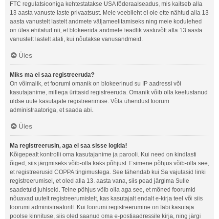
FTC regulatsiooniga kehtestatakse USA föderaalseadus, mis kaitseb alla
13 aasta vanuste laste privaatsust. Meie veebileht ei ole ette nähtud alla 13
aasta vanustelt lastelt andmete väljameelitamiseks ning meie kodulehed
on üles ehitatud nii, et blokeerida andmete teadlik vastuvõtt alla 13 aasta
vanustelt lastelt alati, kui nõutakse vanusandmeid.
Üles
Miks ma ei saa registreeruda?
On võimalik, et foorumi omanik on blokeerinud su IP aadressi või
kasutajanime, millega üritasid registreeruda. Omanik võib olla keelustanud
üldse uute kasutajate registreerimise. Võta ühendust foorum
administraatoriga, et saada abi.
Üles
Ma registreerusin, aga ei saa sisse logida!
Kõigepealt kontrolli oma kasutajanime ja parooli. Kui need on kindlasti
õiged, siis järgmiseks võib-olla kaks põhjust. Esimene põhjus võib-olla see,
et registreerusid COPPA tingimustega. See tähendab kui Sa vajutasid linki
registreerumisel, et oled alla 13. aasta vana, siis pead järgima Sulle
saadetuid juhiseid. Teine põhjus võib olla aga see, et mõned foorumid
nõuavad uutelt registreerumistelt, kas kasutajalt endalt e-kirja teel või siis
foorumi administraatorilt. Kui foorumi registreerumine on läbi kasutaja
poolse kinnituse, siis oled saanud oma e-postiaadressile kirja, ning järgi