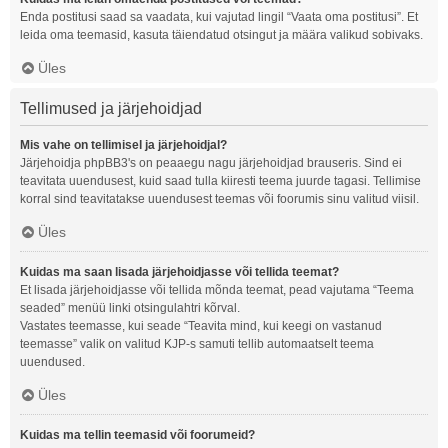
Enda postitusi saad sa vaadata, kui vajutad lingil “Vaata oma postitusi”. Et
leida oma teemasid, kasuta täiendatud otsingut ja määra valikud sobivaks.
Üles
Tellimused ja järjehoidjad
Mis vahe on tellimisel ja järjehoidjal?
Järjehoidja phpBB3's on peaaegu nagu järjehoidjad brauseris. Sind ei
teavitata uuendusest, kuid saad tulla kiiresti teema juurde tagasi. Tellimise
korral sind teavitatakse uuendusest teemas või foorumis sinu valitud viisil.
Üles
Kuidas ma saan lisada järjehoidjasse või tellida teemat?
Et lisada järjehoidjasse või tellida mõnda teemat, pead vajutama “Teema
seaded” menüü linki otsingulahtri kõrval.
Vastates teemasse, kui seade “Teavita mind, kui keegi on vastanud
teemasse” valik on valitud KJP-s samuti tellib automaatselt teema
uuendused.
Üles
Kuidas ma tellin teemasid või foorumeid?