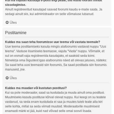
Kui ma vajutan kasutaja e-posti lingi peale, siis küsib foorum minult
sisselogimise.
Ainult registreeritud kasutajad saavad foorumi kaudu e-maile saata. Ja
sedagi ainult siis, kui administraator on selle võimaluse lubanud.
Üles
Postitamine
Kuidas ma saan teha foorumisse uue teema või vastata teemale?
Uue teema postitamiseks kasuta mingis alafoorumis vastavat nuppu "Uus
teema". Vastuse lisamiseks teemasse, vajuta "Vasta" nuppu. Võimalik, et
sul on esmalt vaja registreerida kasutajaks, et saaksid seda toimi.
Nimekirja oma õigustest igas alafoorumis näed all olevas jaluses, näiteks:
Sa saad teha uusi teemasid siin foorumis, Sa saad postitada siin foorumis
manuseid, jne.
Üles
Kuidas ma muudan või kustutan postitusi?
Kui sa pole moderaator, saad sa kustutada ja muuta ainult oma postitusi.
Muutmiseks kasuta postituse kõrval olevat nuppu. Kui keegi on su teatele
vastanud, sa seda enam kustutada ei saa ja muutes tuleb teate alla kiri
selle kohta, millal sa seda viimati muutsid. Moderaatorite muutmisest
enamasti märki ei jää, kuid nad võivad selle omal soovil lisada.