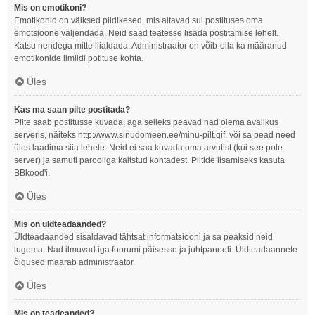
Mis on emotikoni?
Emotikonid on väiksed pildikesed, mis aitavad sul postituses oma
emotsioone väljendada. Neid saad teatesse lisada postitamise lehelt.
Katsu nendega mitte liialdada. Administraator on võib-olla ka määranud
emotikonide limiidi potituse kohta.
Üles
Kas ma saan pilte postitada?
Pilte saab postitusse kuvada, aga selleks peavad nad olema avalikus
serveris, näiteks http://www.sinudomeen.ee/minu-pilt.gif. või sa pead need
üles laadima siia lehele. Neid ei saa kuvada oma arvutist (kui see pole
server) ja samuti parooliga kaitstud kohtadest. Piltide lisamiseks kasuta
BBkood'i.
Üles
Mis on üldteadaanded?
Üldteadaanded sisaldavad tähtsat informatsiooni ja sa peaksid neid
lugema. Nad ilmuvad iga foorumi päisesse ja juhtpaneeli. Üldteadaannete
õigused määrab administraator.
Üles
Mis on teadeanded?