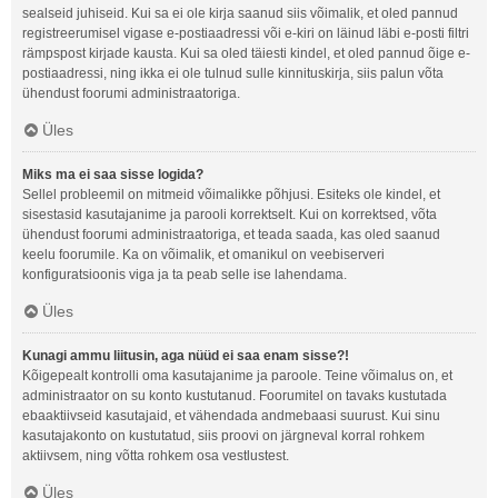
sealseid juhiseid. Kui sa ei ole kirja saanud siis võimalik, et oled pannud
registreerumisel vigase e-postiaadressi või e-kiri on läinud läbi e-posti filtri
rämpspost kirjade kausta. Kui sa oled täiesti kindel, et oled pannud õige e-
postiaadressi, ning ikka ei ole tulnud sulle kinnituskirja, siis palun võta
ühendust foorumi administraatoriga.
Üles
Miks ma ei saa sisse logida?
Sellel probleemil on mitmeid võimalikke põhjusi. Esiteks ole kindel, et
sisestasid kasutajanime ja parooli korrektselt. Kui on korrektsed, võta
ühendust foorumi administraatoriga, et teada saada, kas oled saanud
keelu foorumile. Ka on võimalik, et omanikul on veebiserveri
konfiguratsioonis viga ja ta peab selle ise lahendama.
Üles
Kunagi ammu liitusin, aga nüüd ei saa enam sisse?!
Kõigepealt kontrolli oma kasutajanime ja paroole. Teine võimalus on, et
administraator on su konto kustutanud. Foorumitel on tavaks kustutada
ebaaktiivseid kasutajaid, et vähendada andmebaasi suurust. Kui sinu
kasutajakonto on kustutatud, siis proovi on järgneval korral rohkem
aktiivsem, ning võtta rohkem osa vestlustest.
Üles