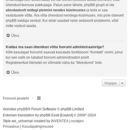
ühendust teenuse pakkujaga. Palun pane tähele, phpBB grupil ei ole
absoluutselt midagi pistmist nendes küsimustes
ja teda ei saa
vastutusele võtta. Ära võta ühendust nendega küsimuses, mis pole otseselt
phpBB saidiga seotud. Kui siiski saadad neile sedasorti probleemi, võid
mitte vastust saada.
Üles
Kuidas ma saan ühendust võtta foorumi administraatoriga?
Kõik kasutajad foorumil saavad kasutada funktsiooni “Kontakt” vormi, juhul
kui see valik on lubatud foorumi administraatori poolt.
Registreeritud liikmetel on võimalik näha ka “Meeskond” linki.
Üles
Hüppa
Foorumi pealeht
Arendas
phpBB
® Forum Software © phpBB Limited
Estonian translation by phpBB Eesti [Exabot] © 2008*-2024
Style we_universal created by
INVENTEA
|
nextgen
Privaatsus
|
Kasutajatingimused