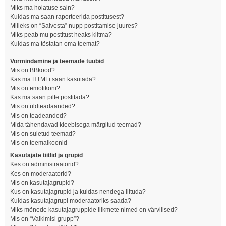
Miks ma hoiatuse sain?
Kuidas ma saan raporteerida postitusest?
Milleks on “Salvesta” nupp postitamise juures?
Miks peab mu postitust heaks kiitma?
Kuidas ma tõstatan oma teemat?
Vormindamine ja teemade tüübid
Mis on BBkood?
Kas ma HTMLi saan kasutada?
Mis on emotikoni?
Kas ma saan pilte postitada?
Mis on üldteadaanded?
Mis on teadeanded?
Mida tähendavad kleebisega märgitud teemad?
Mis on suletud teemad?
Mis on teemaikoonid
Kasutajate tiitlid ja grupid
Kes on administraatorid?
Kes on moderaatorid?
Mis on kasutajagrupid?
Kus on kasutajagrupid ja kuidas nendega liituda?
Kuidas kasutajagrupi moderaatoriks saada?
Miks mõnede kasutajagruppide liikmete nimed on värvilised?
Mis on “Vaikimisi grupp”?