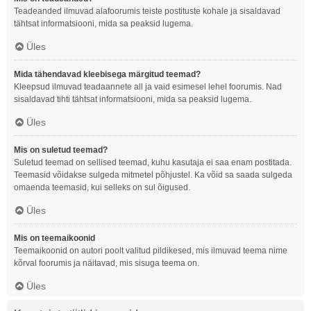
Teadeanded ilmuvad alafoorumis teiste postituste kohale ja sisaldavad
tähtsat informatsiooni, mida sa peaksid lugema.
Üles
Mida tähendavad kleebisega märgitud teemad?
Kleepsud ilmuvad teadaannete all ja vaid esimesel lehel foorumis. Nad
sisaldavad tihti tähtsat informatsiooni, mida sa peaksid lugema.
Üles
Mis on suletud teemad?
Suletud teemad on sellised teemad, kuhu kasutaja ei saa enam postitada.
Teemasid võidakse sulgeda mitmetel põhjustel. Ka võid sa saada sulgeda
omaenda teemasid, kui selleks on sul õigused.
Üles
Mis on teemaikoonid
Teemaikoonid on autori poolt valitud pildikesed, mis ilmuvad teema nime
kõrval foorumis ja näitavad, mis sisuga teema on.
Üles