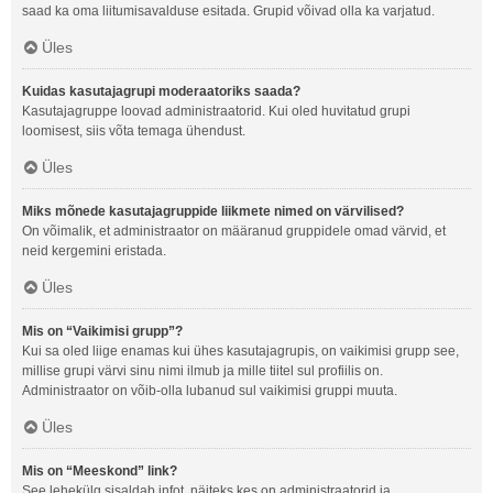
saad ka oma liitumisavalduse esitada. Grupid võivad olla ka varjatud.
Üles
Kuidas kasutajagrupi moderaatoriks saada?
Kasutajagruppe loovad administraatorid. Kui oled huvitatud grupi
loomisest, siis võta temaga ühendust.
Üles
Miks mõnede kasutajagruppide liikmete nimed on värvilised?
On võimalik, et administraator on määranud gruppidele omad värvid, et
neid kergemini eristada.
Üles
Mis on “Vaikimisi grupp”?
Kui sa oled liige enamas kui ühes kasutajagrupis, on vaikimisi grupp see,
millise grupi värvi sinu nimi ilmub ja mille tiitel sul profiilis on.
Administraator on võib-olla lubanud sul vaikimisi gruppi muuta.
Üles
Mis on “Meeskond” link?
See lehekülg sisaldab infot, näiteks kes on administraatorid ja