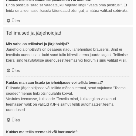
Enda postitusi saad sa vaadata, kui vajutad lingil “Vaata oma postitusi”. Et
leida oma teemasid, kasuta täiendatud otsingut ja määra valikud sobivaks.
Üles
Tellimused ja järjehoidjad
Mis vahe on tellimisel ja järjehoidjal?
Järjehoidja phpBB3's on peaaegu nagu järjehoidjad brauseris. Sind ei
teavitata uuendusest, kuid saad tulla kiiresti teema juurde tagasi. Tellimise
korral sind teavitatakse uuendusest teemas või foorumis sinu valitud viisil.
Üles
Kuidas ma saan lisada järjehoidjasse või tellida teemat?
Et lisada järjehoidjasse või tellida mõnda teemat, pead vajutama “Teema
seaded” menüü linki otsingulahtri kõrval.
Vastates teemasse, kui seade “Teavita mind, kui keegi on vastanud
teemasse” valik on valitud KJP-s samuti tellib automaatselt teema
uuendused.
Üles
Kuidas ma tellin teemasid või foorumeid?