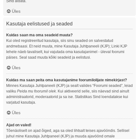
Sind aidata.
Üles
Kasutaja eelistused ja seaded
Kuidas saan ma oma seadeid muuta?
Kui oled registreeritud kasutaja, siis sinu seaded on salvestatud
andmebaasi. Et neid muuta, mine Kasutaja Juhtpaneeli (KJP); Linki KJP
lehele näeb tavaliselt, kui vajutada oma kasutajanimel - üleval foorumi
päises. Seal saad muuta kõiki seadeid ja eelistusi.
Üles
Kuidas ma saan peita oma kasutajanime foorumilolijate nimekirjast?
Minnes Kasutaja Juhtpaneeli (KJP) ja sealt valides “Foorumi seaded”, leiad
valiku
Peida mu foorumil olek
. Kui aktiveerid selle, siis näevad sind ainult
administraatorid, moderaatorid ja sa ise. Statistikas Sind loendatakse kui
varjatud kasutaja.
Üles
Ajad on valed!
Tõenäoliselt on ajad õiged, aga sa oled lihtsalt teises ajavööndis. Sellisel
juhul mine Kasutaja Juhtpaneel (KJP) ja muuda ajavöönd omale