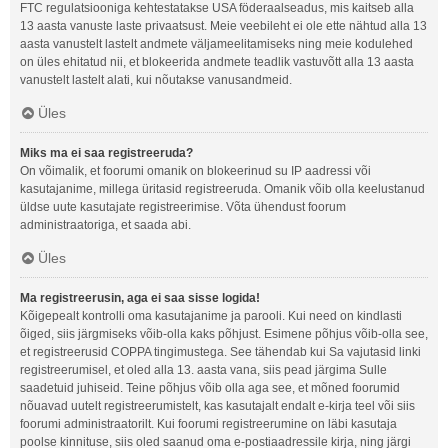
FTC regulatsiooniga kehtestatakse USA föderaalseadus, mis kaitseb alla
13 aasta vanuste laste privaatsust. Meie veebileht ei ole ette nähtud alla 13
aasta vanustelt lastelt andmete väljameelitamiseks ning meie kodulehed
on üles ehitatud nii, et blokeerida andmete teadlik vastuvõtt alla 13 aasta
vanustelt lastelt alati, kui nõutakse vanusandmeid.
Üles
Miks ma ei saa registreeruda?
On võimalik, et foorumi omanik on blokeerinud su IP aadressi või
kasutajanime, millega üritasid registreeruda. Omanik võib olla keelustanud
üldse uute kasutajate registreerimise. Võta ühendust foorum
administraatoriga, et saada abi.
Üles
Ma registreerusin, aga ei saa sisse logida!
Kõigepealt kontrolli oma kasutajanime ja parooli. Kui need on kindlasti
õiged, siis järgmiseks võib-olla kaks põhjust. Esimene põhjus võib-olla see,
et registreerusid COPPA tingimustega. See tähendab kui Sa vajutasid linki
registreerumisel, et oled alla 13. aasta vana, siis pead järgima Sulle
saadetuid juhiseid. Teine põhjus võib olla aga see, et mõned foorumid
nõuavad uutelt registreerumistelt, kas kasutajalt endalt e-kirja teel või siis
foorumi administraatorilt. Kui foorumi registreerumine on läbi kasutaja
poolse kinnituse, siis oled saanud oma e-postiaadressile kirja, ning järgi