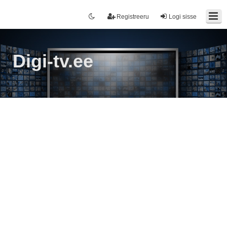
Registreeru
Logi sisse
Digi-tv.ee