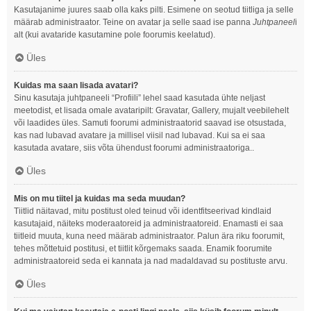
Kasutajanime juures saab olla kaks pilti. Esimene on seotud tiitliga ja selle
määrab administraator. Teine on avatar ja selle saad ise panna
Juhtpaneel
i
alt (kui avataride kasutamine pole foorumis keelatud).
Üles
Kuidas ma saan lisada avatari?
Sinu kasutaja juhtpaneeli “Profiili” lehel saad kasutada ühte neljast
meetodist, et lisada omale avataripilt: Gravatar, Gallery, mujalt veebilehelt
või laadides üles. Samuti foorumi administraatorid saavad ise otsustada,
kas nad lubavad avatare ja millisel viisil nad lubavad. Kui sa ei saa
kasutada avatare, siis võta ühendust foorumi administraatoriga..
Üles
Mis on mu tiitel ja kuidas ma seda muudan?
Tiitlid näitavad, mitu postitust oled teinud või identfitseerivad kindlaid
kasutajaid, näiteks moderaatoreid ja administraatoreid. Enamasti ei saa
tiitleid muuta, kuna need määrab administraator. Palun ära riku foorumit,
tehes mõttetuid postitusi, et tiitlit kõrgemaks saada. Enamik foorumite
administraatoreid seda ei kannata ja nad madaldavad su postituste arvu.
Üles