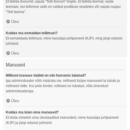
Et tellida foorumit, vajuta "Telli foorum" lingile. Et tellida teemat, vasta
teemale, kui tellimise valik on valitud postituse seadetes või vajuta nuppu
"Telli teema".
Üles
Kuidas ma eemaldan tellimusi?
Et eemaldada tellimusi, mine kasutaja juhtpaneeli (KJP), ning järgi edasisi
juhiseid.
Üles
Manused
Millised manuse tüübid on siin foorumis lubatud?
Iga administraator võib määrata ise, milliseid tüüpe manuseid ta lubab ja
milliseid mitte. Kui pole kindel, millised on lubatud, võta ühendust
administraatoriga.
Üles
Kuidas ma leian oma manused?
Et leida nimekiri oma üleslaaditud manustest, mine kasutaja juhtpaneeli
(KJP) ja järgi edasisi juhiseid.