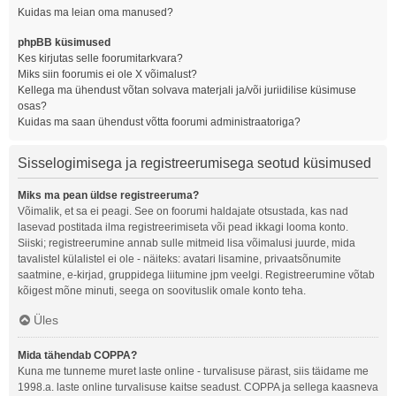
Kuidas ma leian oma manused?
phpBB küsimused
Kes kirjutas selle foorumitarkvara?
Miks siin foorumis ei ole X võimalust?
Kellega ma ühendust võtan solvava materjali ja/või juriidilise küsimuse
osas?
Kuidas ma saan ühendust võtta foorumi administraatoriga?
Sisselogimisega ja registreerumisega seotud küsimused
Miks ma pean üldse registreeruma?
Võimalik, et sa ei peagi. See on foorumi haldajate otsustada, kas nad
lasevad postitada ilma registreerimiseta või pead ikkagi looma konto.
Siiski; registreerumine annab sulle mitmeid lisa võimalusi juurde, mida
tavalistel külalistel ei ole - näiteks: avatari lisamine, privaatsõnumite
saatmine, e-kirjad, gruppidega liitumine jpm veelgi. Registreerumine võtab
kõigest mõne minuti, seega on soovituslik omale konto teha.
Üles
Mida tähendab COPPA?
Kuna me tunneme muret laste online - turvalisuse pärast, siis täidame me
1998.a. laste online turvalisuse kaitse seadust. COPPA ja sellega kaasneva