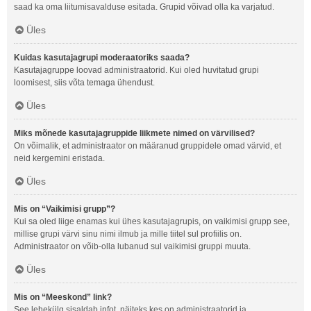
saad ka oma liitumisavalduse esitada. Grupid võivad olla ka varjatud.
Üles
Kuidas kasutajagrupi moderaatoriks saada?
Kasutajagruppe loovad administraatorid. Kui oled huvitatud grupi
loomisest, siis võta temaga ühendust.
Üles
Miks mõnede kasutajagruppide liikmete nimed on värvilised?
On võimalik, et administraator on määranud gruppidele omad värvid, et
neid kergemini eristada.
Üles
Mis on “Vaikimisi grupp”?
Kui sa oled liige enamas kui ühes kasutajagrupis, on vaikimisi grupp see,
millise grupi värvi sinu nimi ilmub ja mille tiitel sul profiilis on.
Administraator on võib-olla lubanud sul vaikimisi gruppi muuta.
Üles
Mis on “Meeskond” link?
See lehekülg sisaldab infot, näiteks kes on administraatorid ja