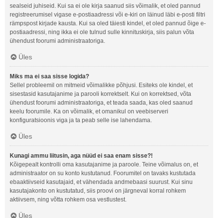
sealseid juhiseid. Kui sa ei ole kirja saanud siis võimalik, et oled pannud
registreerumisel vigase e-postiaadressi või e-kiri on läinud läbi e-posti filtri
rämpspost kirjade kausta. Kui sa oled täiesti kindel, et oled pannud õige e-
postiaadressi, ning ikka ei ole tulnud sulle kinnituskirja, siis palun võta
ühendust foorumi administraatoriga.
Üles
Miks ma ei saa sisse logida?
Sellel probleemil on mitmeid võimalikke põhjusi. Esiteks ole kindel, et
sisestasid kasutajanime ja parooli korrektselt. Kui on korrektsed, võta
ühendust foorumi administraatoriga, et teada saada, kas oled saanud
keelu foorumile. Ka on võimalik, et omanikul on veebiserveri
konfiguratsioonis viga ja ta peab selle ise lahendama.
Üles
Kunagi ammu liitusin, aga nüüd ei saa enam sisse?!
Kõigepealt kontrolli oma kasutajanime ja paroole. Teine võimalus on, et
administraator on su konto kustutanud. Foorumitel on tavaks kustutada
ebaaktiivseid kasutajaid, et vähendada andmebaasi suurust. Kui sinu
kasutajakonto on kustutatud, siis proovi on järgneval korral rohkem
aktiivsem, ning võtta rohkem osa vestlustest.
Üles