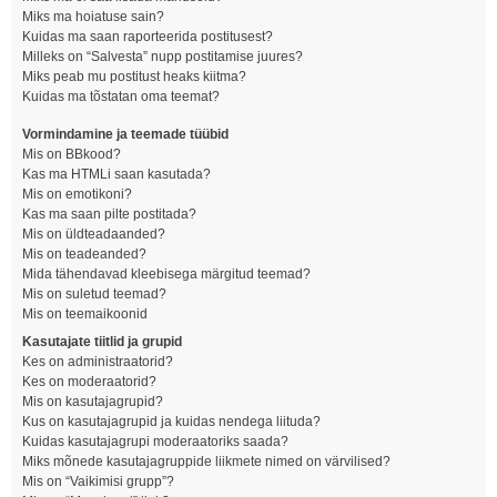
Miks ma hoiatuse sain?
Kuidas ma saan raporteerida postitusest?
Milleks on “Salvesta” nupp postitamise juures?
Miks peab mu postitust heaks kiitma?
Kuidas ma tõstatan oma teemat?
Vormindamine ja teemade tüübid
Mis on BBkood?
Kas ma HTMLi saan kasutada?
Mis on emotikoni?
Kas ma saan pilte postitada?
Mis on üldteadaanded?
Mis on teadeanded?
Mida tähendavad kleebisega märgitud teemad?
Mis on suletud teemad?
Mis on teemaikoonid
Kasutajate tiitlid ja grupid
Kes on administraatorid?
Kes on moderaatorid?
Mis on kasutajagrupid?
Kus on kasutajagrupid ja kuidas nendega liituda?
Kuidas kasutajagrupi moderaatoriks saada?
Miks mõnede kasutajagruppide liikmete nimed on värvilised?
Mis on “Vaikimisi grupp”?