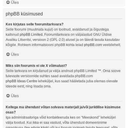
Üles
phpBB küsimused
Kes kirjutas selle foorumitarkvara?
Selle foorumi (muutmata kujul) on tootnud, avaldanud ja õigustega
kaitsnud
phpBB Limited
. Foorumitarkvara on väljalastud GNU Üldise
Avaliku Litsentsi, versioon 2 (GPL-2.0) alusel ja on täiesti tasuta kasutatav
kõigile. Rohkem informatsiooni phpBB kohta leiad
phpBB.com
veebilehelt.
Üles
Miks siin foorumis ei ole X võimalust?
Selle tarkvara on kirjutanud ja välja andnud phpBB Limited ™. Oma soove
tulevaste versioonide suhtes saad avaldada phpBB.com
phpBB Ideas Centre
leheküljel, kus saad hääletada juba olemas olevate
ideede eest, ning lisada oma.
Üles
Kellega ma ühendust võtan solvava materjali ja/või juriidilise küsimuse
osas?
Iga administraatoriga võid kontakteeruda kes on “Meeskond” leheküljel
välja toodud. Kui ikka ei saa vastust, võta ühendust domeeninime
omanikuga (tee
whois käsk
) või kui foorum jookseb tasuta teenusel, võta