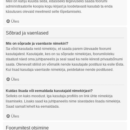
Meil on kahju kuulda seda, edasiseks tegevuseks saada foorumi
administraatorile koopia kogu kirjast ja loodetavasti kasutab ta enda
käsutuses olevaid meetmeid selle lõpetamiseks.
Üles
Sõbrad ja vaenlased
Mis on sõprade ja vaenlaste nimekiri?
Sa võid kasutada neid nimekirju, et saada parem ülevaade foorumi
kasutajatest. Kasutajate, kes on su sõprade nimekirjas, foorumiloleku
staatust näed oma juhtpaneelis ja seal saad ka neile kiiresti privaatsõnumi
saata. Olenevalt stiilist on võimalik nende kasutajate postitusi ka esile tõsta.
Kui lisad kasutaja vaenlaste nimekirja, peidetakse nende postitused.
Üles
Kuidas lisada või eemaldada kasutajaid nimekirjast?
Selleks on kaks moodust. Iga kasutaja profiilis on link ühte nimekirja
lisamiseks. Lisaks saad ka juhtpaneelis nime sisestades lisada nimekirja.
Saad samalt lehelt ka eemaldada.
Üles
Foorumitest otsimine