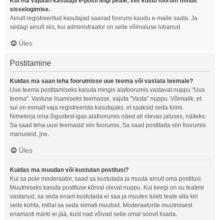
Kui ma vajutan kasutaja e-posti lingi peale, siis küsib foorum minult
sisselogimise.
Ainult registreeritud kasutajad saavad foorumi kaudu e-maile saata. Ja
sedagi ainult siis, kui administraator on selle võimaluse lubanud.
Üles
Postitamine
Kuidas ma saan teha foorumisse uue teema või vastata teemale?
Uue teema postitamiseks kasuta mingis alafoorumis vastavat nuppu "Uus
teema". Vastuse lisamiseks teemasse, vajuta "Vasta" nuppu. Võimalik, et
sul on esmalt vaja registreerida kasutajaks, et saaksid seda toimi.
Nimekirja oma õigustest igas alafoorumis näed all olevas jaluses, näiteks:
Sa saad teha uusi teemasid siin foorumis, Sa saad postitada siin foorumis
manuseid, jne.
Üles
Kuidas ma muudan või kustutan postitusi?
Kui sa pole moderaator, saad sa kustutada ja muuta ainult oma postitusi.
Muutmiseks kasuta postituse kõrval olevat nuppu. Kui keegi on su teatele
vastanud, sa seda enam kustutada ei saa ja muutes tuleb teate alla kiri
selle kohta, millal sa seda viimati muutsid. Moderaatorite muutmisest
enamasti märki ei jää, kuid nad võivad selle omal soovil lisada.