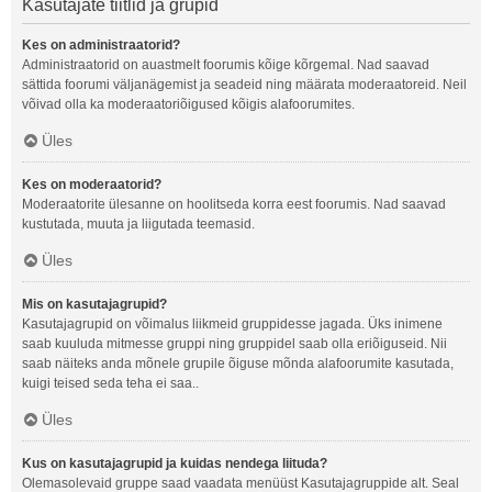
Kasutajate tiitlid ja grupid
Kes on administraatorid?
Administraatorid on auastmelt foorumis kõige kõrgemal. Nad saavad
sättida foorumi väljanägemist ja seadeid ning määrata moderaatoreid. Neil
võivad olla ka moderaatoriõigused kõigis alafoorumites.
Üles
Kes on moderaatorid?
Moderaatorite ülesanne on hoolitseda korra eest foorumis. Nad saavad
kustutada, muuta ja liigutada teemasid.
Üles
Mis on kasutajagrupid?
Kasutajagrupid on võimalus liikmeid gruppidesse jagada. Üks inimene
saab kuuluda mitmesse gruppi ning gruppidel saab olla eriõiguseid. Nii
saab näiteks anda mõnele grupile õiguse mõnda alafoorumite kasutada,
kuigi teised seda teha ei saa..
Üles
Kus on kasutajagrupid ja kuidas nendega liituda?
Olemasolevaid gruppe saad vaadata menüüst Kasutajagruppide alt. Seal