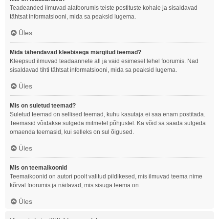
Teadeanded ilmuvad alafoorumis teiste postituste kohale ja sisaldavad
tähtsat informatsiooni, mida sa peaksid lugema.
Üles
Mida tähendavad kleebisega märgitud teemad?
Kleepsud ilmuvad teadaannete all ja vaid esimesel lehel foorumis. Nad
sisaldavad tihti tähtsat informatsiooni, mida sa peaksid lugema.
Üles
Mis on suletud teemad?
Suletud teemad on sellised teemad, kuhu kasutaja ei saa enam postitada.
Teemasid võidakse sulgeda mitmetel põhjustel. Ka võid sa saada sulgeda
omaenda teemasid, kui selleks on sul õigused.
Üles
Mis on teemaikoonid
Teemaikoonid on autori poolt valitud pildikesed, mis ilmuvad teema nime
kõrval foorumis ja näitavad, mis sisuga teema on.
Üles