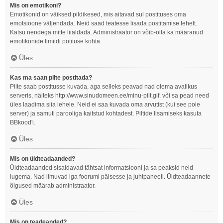
Mis on emotikoni?
Emotikonid on väiksed pildikesed, mis aitavad sul postituses oma
emotsioone väljendada. Neid saad teatesse lisada postitamise lehelt.
Katsu nendega mitte liialdada. Administraator on võib-olla ka määranud
emotikonide limiidi potituse kohta.
Üles
Kas ma saan pilte postitada?
Pilte saab postitusse kuvada, aga selleks peavad nad olema avalikus
serveris, näiteks http://www.sinudomeen.ee/minu-pilt.gif. või sa pead need
üles laadima siia lehele. Neid ei saa kuvada oma arvutist (kui see pole
server) ja samuti parooliga kaitstud kohtadest. Piltide lisamiseks kasuta
BBkood'i.
Üles
Mis on üldteadaanded?
Üldteadaanded sisaldavad tähtsat informatsiooni ja sa peaksid neid
lugema. Nad ilmuvad iga foorumi päisesse ja juhtpaneeli. Üldteadaannete
õigused määrab administraator.
Üles
Mis on teadeanded?