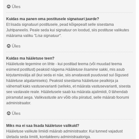
Üles
Kuidas ma panen oma postitusele signatuuri juurde?
Et lisada signatuuri postitusele, pead kõigepealt selle sisestama
Juhtpaneelis. Peale seda kui signatuur on loodud, siis postituse valikutes
määrama valiku
"Lisa signatuur"
.
Üles
Kuidas ma hääletuse teen?
Hääletuste tegemine on lihte - kui postitad teema (või muudad teema
esimest postitust) peaksid nägema
Hääletuse lisamine
sakki, mis asub
kirjutamisvälja all (kui seda ei näe, siis arvatavasti puuduvad sul õigused
hääletuse algatamiseks). Peaksid sisestama hääletuse pealkirja ja
vähemalt kaks vastusevarianti (selleks, et määrata vastusevarianti, sisesta
see vastavale reale. Hääletusele saab ka määrata ajalimiidi, 0 tähendab
piiramatut aega. Valikvastuste arv võib olla piiratud, selle määrab foorumi
administraator.
Üles
Miks ma ei saa lisada hääletuse valikuid?
Hääletuse valikute limiidi määrab administraator. Kui tunned vajadust
ületada seda limiiti, kontakteeru administraatoriga.