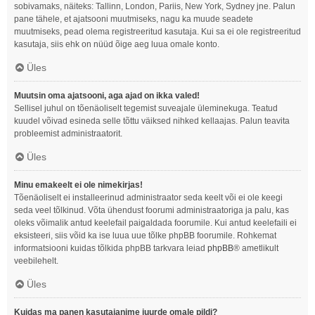
sobivamaks, näiteks: Tallinn, London, Pariis, New York, Sydney jne. Palun
pane tähele, et ajatsooni muutmiseks, nagu ka muude seadete
muutmiseks, pead olema registreeritud kasutaja. Kui sa ei ole registreeritud
kasutaja, siis ehk on nüüd õige aeg luua omale konto.
Üles
Muutsin oma ajatsooni, aga ajad on ikka valed!
Sellisel juhul on tõenäoliselt tegemist suveajale üleminekuga. Teatud
kuudel võivad esineda selle tõttu väiksed nihked kellaajas. Palun teavita
probleemist administraatorit.
Üles
Minu emakeelt ei ole nimekirjas!
Tõenäoliselt ei installeerinud administraator seda keelt või ei ole keegi
seda veel tõlkinud. Võta ühendust foorumi administraatoriga ja palu, kas
oleks võimalik antud keelefail paigaldada foorumile. Kui antud keelefaili ei
eksisteeri, siis võid ka ise luua uue tõlke phpBB foorumile. Rohkemat
informatsiooni kuidas tõlkida phpBB tarkvara leiad
phpBB
® ametlikult
veebilehelt.
Üles
Kuidas ma panen kasutajanime juurde omale pildi?