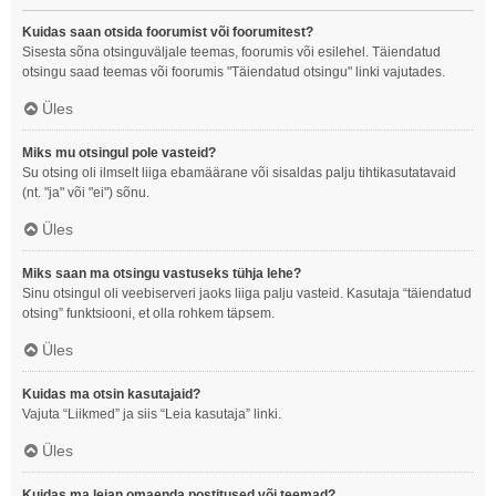
Kuidas saan otsida foorumist või foorumitest?
Sisesta sõna otsinguväljale teemas, foorumis või esilehel. Täiendatud
otsingu saad teemas või foorumis "Täiendatud otsingu" linki vajutades.
Üles
Miks mu otsingul pole vasteid?
Su otsing oli ilmselt liiga ebamäärane või sisaldas palju tihtikasutatavaid
(nt. "ja" või "ei") sõnu.
Üles
Miks saan ma otsingu vastuseks tühja lehe?
Sinu otsingul oli veebiserveri jaoks liiga palju vasteid. Kasutaja “täiendatud
otsing” funktsiooni, et olla rohkem täpsem.
Üles
Kuidas ma otsin kasutajaid?
Vajuta “Liikmed” ja siis “Leia kasutaja” linki.
Üles
Kuidas ma leian omaenda postitused või teemad?