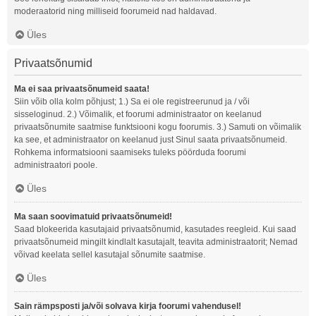
moderaatorid ning milliseid foorumeid nad haldavad.
Üles
Privaatsõnumid
Ma ei saa privaatsõnumeid saata!
Siin võib olla kolm põhjust; 1.) Sa ei ole registreerunud ja / või
sisseloginud. 2.) Võimalik, et foorumi administraator on keelanud
privaatsõnumite saatmise funktsiooni kogu foorumis. 3.) Samuti on võimalik
ka see, et administraator on keelanud just Sinul saata privaatsõnumeid.
Rohkema informatsiooni saamiseks tuleks pöörduda foorumi
administraatori poole.
Üles
Ma saan soovimatuid privaatsõnumeid!
Saad blokeerida kasutajaid privaatsõnumid, kasutades reegleid. Kui saad
privaatsõnumeid mingilt kindlalt kasutajalt, teavita administraatorit; Nemad
võivad keelata sellel kasutajal sõnumite saatmise.
Üles
Sain rämpsposti ja/või solvava kirja foorumi vahendusel!