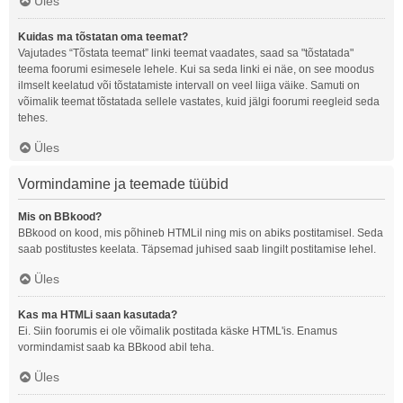
Üles
Kuidas ma tõstatan oma teemat?
Vajutades “Tõstata teemat” linki teemat vaadates, saad sa "tõstatada"
teema foorumi esimesele lehele. Kui sa seda linki ei näe, on see moodus
ilmselt keelatud või tõstatamiste intervall on veel liiga väike. Samuti on
võimalik teemat tõstatada sellele vastates, kuid jälgi foorumi reegleid seda
tehes.
Üles
Vormindamine ja teemade tüübid
Mis on BBkood?
BBkood on kood, mis põhineb HTMLil ning mis on abiks postitamisel. Seda
saab postitustes keelata. Täpsemad juhised saab lingilt postitamise lehel.
Üles
Kas ma HTMLi saan kasutada?
Ei. Siin foorumis ei ole võimalik postitada käske HTML'is. Enamus
vormindamist saab ka BBkood abil teha.
Üles