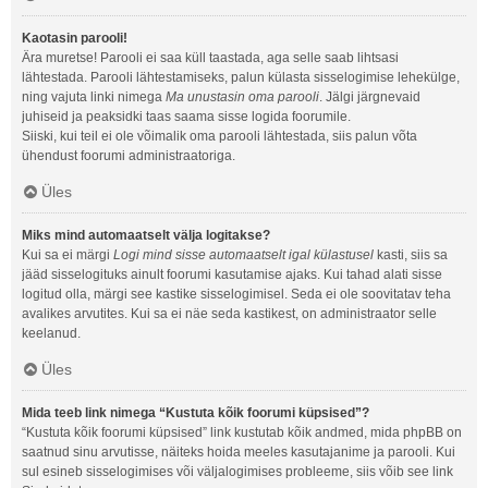
Kaotasin parooli!
Ära muretse! Parooli ei saa küll taastada, aga selle saab lihtsasi
lähtestada. Parooli lähtestamiseks, palun külasta sisselogimise lehekülge,
ning vajuta linki nimega
Ma unustasin oma parooli
. Jälgi järgnevaid
juhiseid ja peaksidki taas saama sisse logida foorumile.
Siiski, kui teil ei ole võimalik oma parooli lähtestada, siis palun võta
ühendust foorumi administraatoriga.
Üles
Miks mind automaatselt välja logitakse?
Kui sa ei märgi
Logi mind sisse automaatselt igal külastusel
kasti, siis sa
jääd sisselogituks ainult foorumi kasutamise ajaks. Kui tahad alati sisse
logitud olla, märgi see kastike sisselogimisel. Seda ei ole soovitatav teha
avalikes arvutites. Kui sa ei näe seda kastikest, on administraator selle
keelanud.
Üles
Mida teeb link nimega “Kustuta kõik foorumi küpsised”?
“Kustuta kõik foorumi küpsised” link kustutab kõik andmed, mida phpBB on
saatnud sinu arvutisse, näiteks hoida meeles kasutajanime ja parooli. Kui
sul esineb sisselogimises või väljalogimises probleeme, siis võib see link