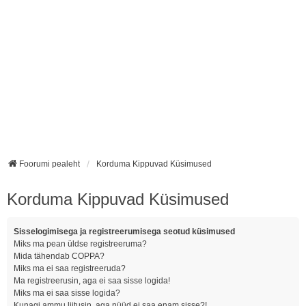
Foorumi pealeht
Korduma Kippuvad Küsimused
Korduma Kippuvad Küsimused
Sisselogimisega ja registreerumisega seotud küsimused
Miks ma pean üldse registreeruma?
Mida tähendab COPPA?
Miks ma ei saa registreeruda?
Ma registreerusin, aga ei saa sisse logida!
Miks ma ei saa sisse logida?
Kunagi ammu liitusin, aga nüüd ei saa enam sisse?!