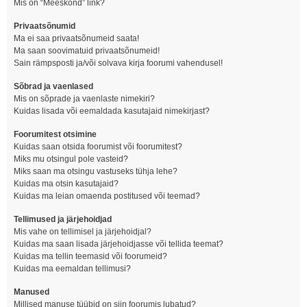
Mis on “Meeskond” link?
Privaatsõnumid
Ma ei saa privaatsõnumeid saata!
Ma saan soovimatuid privaatsõnumeid!
Sain rämpsposti ja/või solvava kirja foorumi vahendusel!
Sõbrad ja vaenlased
Mis on sõprade ja vaenlaste nimekiri?
Kuidas lisada või eemaldada kasutajaid nimekirjast?
Foorumitest otsimine
Kuidas saan otsida foorumist või foorumitest?
Miks mu otsingul pole vasteid?
Miks saan ma otsingu vastuseks tühja lehe?
Kuidas ma otsin kasutajaid?
Kuidas ma leian omaenda postitused või teemad?
Tellimused ja järjehoidjad
Mis vahe on tellimisel ja järjehoidjal?
Kuidas ma saan lisada järjehoidjasse või tellida teemat?
Kuidas ma tellin teemasid või foorumeid?
Kuidas ma eemaldan tellimusi?
Manused
Millised manuse tüübid on siin foorumis lubatud?