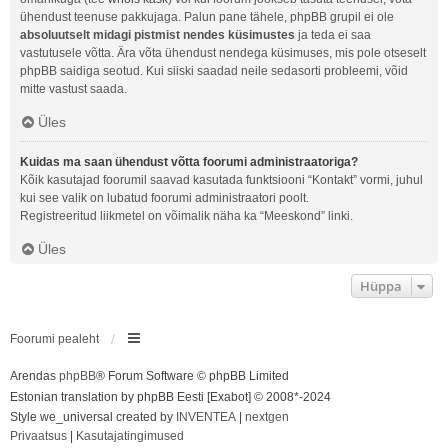
ühendust teenuse pakkujaga. Palun pane tähele, phpBB grupil ei ole
absoluutselt midagi pistmist nendes küsimustes
ja teda ei saa
vastutusele võtta. Ära võta ühendust nendega küsimuses, mis pole otseselt
phpBB saidiga seotud. Kui siiski saadad neile sedasorti probleemi, võid
mitte vastust saada.
Üles
Kuidas ma saan ühendust võtta foorumi administraatoriga?
Kõik kasutajad foorumil saavad kasutada funktsiooni “Kontakt” vormi, juhul
kui see valik on lubatud foorumi administraatori poolt.
Registreeritud liikmetel on võimalik näha ka “Meeskond” linki.
Üles
Hüppa
Foorumi pealeht
Arendas
phpBB
® Forum Software © phpBB Limited
Estonian translation by phpBB Eesti [Exabot] © 2008*-2024
Style we_universal created by
INVENTEA
|
nextgen
Privaatsus
|
Kasutajatingimused