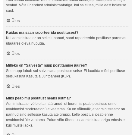
seotud. Võta ühendust administraatoriga, kui sa ei tea, mille eest hoiatuse
said.
Üles
Kuidas ma saan raporteerida postitusest?
Kui administraator on selle lubanud, saad raporteerida postituse paremas
ülaääres oleva nupuga.
Üles
Milleks on “Salvesta” nupp postitamise juures?
See nupp lubab sul salvestada postituse seise. Et laadida mõni postituse
seis, kasuta Kasutaja Juhtpaneel (KJP).
Üles
Miks peab mu postitust heaks kiitma?
Administraator võib olla määranud, et foorumis peab postituse enne
avaldamist moderaator üle vaatama. Ka on võimalik, et administraator on
pannud sind sellesse kasutajate gruppi, kelle postitusi peab enne
avaldamist üle vaatama. Palun võta ühendust administraatoriga edasiste
küsimuste jaoks.