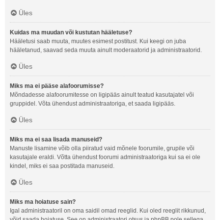
Üles
Kuidas ma muudan või kustutan hääletuse?
Hääletusi saab muuta, muutes esimest postitust. Kui keegi on juba
hääletanud, saavad seda muuta ainult moderaatorid ja administraatorid.
Üles
Miks ma ei pääse alafoorumisse?
Mõndadesse alafoorumitesse on ligipääs ainult teatud kasutajatel või
gruppidel. Võta ühendust administraatoriga, et saada ligipääs.
Üles
Miks ma ei saa lisada manuseid?
Manuste lisamine võib olla piiratud vaid mõnele foorumile, grupile või
kasutajale eraldi. Võtta ühendust foorumi administraatoriga kui sa ei ole
kindel, miks ei saa postitada manuseid.
Üles
Miks ma hoiatuse sain?
Igal administraatoril on oma saidil omad reeglid. Kui oled reeglit rikkunud,
võid saada hoiatuse. See on administraatori otsus ja phpBB pole sellega