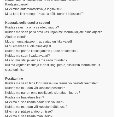
Kaotasin parooli!
Miks mind automaatselt välja logitakse?
Mida teeb link nimega “Kustuta kõik foorumi küpsised”?
Kasutaja eelistused ja seaded
Kuidas saan ma oma seadeid muuta?
Kuidas ma saan peita oma kasutajanime foorumilolijate nimekirjast?
Ajad on valed!
Muutsin oma ajatsooni, aga ajad on ikka valed!
Minu emakeelt ei ole nimekirjas!
Kuidas ma panen kasutajanime juurde omale pildi?
Kuidas ma saan lisada avatari?
Mis on mu tiitel ja kuidas ma seda muudan?
Kui ma vajutan kasutaja e-posti lingi peale, siis küsib foorum minult
sisselogimise.
Postitamine
Kuidas ma saan teha foorumisse uue teema või vastata teemale?
Kuidas ma muudan või kustutan postitusi?
Kuidas ma panen oma postitusele signatuuri juurde?
Kuidas ma hääletuse teen?
Miks ma ei saa lisada hääletuse valikuid?
Kuidas ma muudan või kustutan hääletuse?
Miks ma ei pääse alafoorumisse?
Miks ma ei saa lisada manuseid?