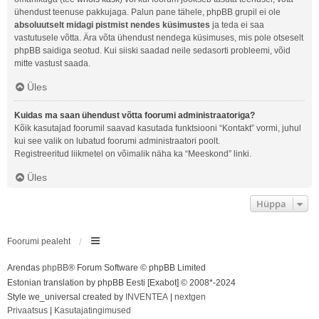
ühendust teenuse pakkujaga. Palun pane tähele, phpBB grupil ei ole
absoluutselt midagi pistmist nendes küsimustes
ja teda ei saa
vastutusele võtta. Ära võta ühendust nendega küsimuses, mis pole otseselt
phpBB saidiga seotud. Kui siiski saadad neile sedasorti probleemi, võid
mitte vastust saada.
Üles
Kuidas ma saan ühendust võtta foorumi administraatoriga?
Kõik kasutajad foorumil saavad kasutada funktsiooni “Kontakt” vormi, juhul
kui see valik on lubatud foorumi administraatori poolt.
Registreeritud liikmetel on võimalik näha ka “Meeskond” linki.
Üles
Hüppa
Foorumi pealeht
Arendas
phpBB
® Forum Software © phpBB Limited
Estonian translation by phpBB Eesti [Exabot] © 2008*-2024
Style we_universal created by
INVENTEA
|
nextgen
Privaatsus
|
Kasutajatingimused