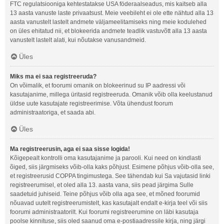
FTC regulatsiooniga kehtestatakse USA föderaalseadus, mis kaitseb alla
13 aasta vanuste laste privaatsust. Meie veebileht ei ole ette nähtud alla 13
aasta vanustelt lastelt andmete väljameelitamiseks ning meie kodulehed
on üles ehitatud nii, et blokeerida andmete teadlik vastuvõtt alla 13 aasta
vanustelt lastelt alati, kui nõutakse vanusandmeid.
Üles
Miks ma ei saa registreeruda?
On võimalik, et foorumi omanik on blokeerinud su IP aadressi või
kasutajanime, millega üritasid registreeruda. Omanik võib olla keelustanud
üldse uute kasutajate registreerimise. Võta ühendust foorum
administraatoriga, et saada abi.
Üles
Ma registreerusin, aga ei saa sisse logida!
Kõigepealt kontrolli oma kasutajanime ja parooli. Kui need on kindlasti
õiged, siis järgmiseks võib-olla kaks põhjust. Esimene põhjus võib-olla see,
et registreerusid COPPA tingimustega. See tähendab kui Sa vajutasid linki
registreerumisel, et oled alla 13. aasta vana, siis pead järgima Sulle
saadetuid juhiseid. Teine põhjus võib olla aga see, et mõned foorumid
nõuavad uutelt registreerumistelt, kas kasutajalt endalt e-kirja teel või siis
foorumi administraatorilt. Kui foorumi registreerumine on läbi kasutaja
poolse kinnituse, siis oled saanud oma e-postiaadressile kirja, ning järgi