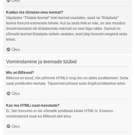
Üles
Kuidas ma tõstatan oma teemat?
Vajutades “Tõstata teemat” linki teemat vaadates, saad sa "tõstatada"
teema foorumi esimesele lehele. Kui sa seda linki ei näe, on see moodus
ilmselt keelatud või tõstatamiste intervall on veel liiga väike. Samuti on
võimalik teemat tõstatada sellele vastates, kuid jälgi foorumi reegleid seda
tehes.
Üles
Vormindamine ja teemade tüübid
Mis on BBkood?
BBkood on kood, mis põhineb HTMLil ning mis on abiks postitamisel. Seda
saab postitustes keelata. Täpsemad juhised saab lingilt postitamise lehel.
Üles
Kas ma HTMLi saan kasutada?
Ei. Siin foorumis ei ole võimalik postitada käske HTML'is. Enamus
vormindamist saab ka BBkood abil teha.
Üles