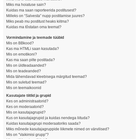
Miks ma hoiatuse sain?
Kuidas ma saan raporteerida postitusest?
Milleks on “Salvesta” nupp postitamise juures?
Miks peab mu postitust heaks kiitma?
Kuidas ma tõstatan oma teemat?
Vormindamine ja teemade tüübid
Mis on BBkood?
Kas ma HTMLi saan kasutada?
Mis on emotikoni?
Kas ma saan pilte postitada?
Mis on üldteadaanded?
Mis on teadeanded?
Mida tähendavad kleebisega märgitud teemad?
Mis on suletud teemad?
Mis on teemaikoonid
Kasutajate tiitlid ja grupid
Kes on administraatorid?
Kes on moderaatorid?
Mis on kasutajagrupid?
Kus on kasutajagrupid ja kuidas nendega liituda?
Kuidas kasutajagrupi moderaatoriks saada?
Miks mõnede kasutajagruppide liikmete nimed on värvilised?
Mis on “Vaikimisi grupp”?