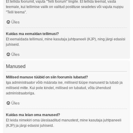
Et tellida foorumit, vajuta "Telli foorum" lingile. Et tellida teemat, vasta
teemale, kui tellimise valik on valitud postituse seadetes või vajuta nuppu
"Telli teema".
Üles
Kuidas ma eemaldan tellimusi?
Et eemaldada tellimusi, mine kasutaja juhtpaneeli (KJP), ning järgi edasisi
juhiseid.
Üles
Manused
Millised manuse tüübid on siin foorumis lubatud?
Iga administraator võib määrata ise, milliseid tüüpe manuseid ta lubab ja
milliseid mitte. Kui pole kindel, millised on lubatud, võta ühendust
administraatoriga.
Üles
Kuidas ma leian oma manused?
Et leida nimekiri oma üleslaaditud manustest, mine kasutaja juhtpaneeli
(KJP) ja järgi edasisi juhiseid.