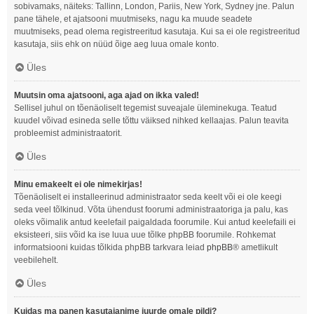
sobivamaks, näiteks: Tallinn, London, Pariis, New York, Sydney jne. Palun
pane tähele, et ajatsooni muutmiseks, nagu ka muude seadete
muutmiseks, pead olema registreeritud kasutaja. Kui sa ei ole registreeritud
kasutaja, siis ehk on nüüd õige aeg luua omale konto.
Üles
Muutsin oma ajatsooni, aga ajad on ikka valed!
Sellisel juhul on tõenäoliselt tegemist suveajale üleminekuga. Teatud
kuudel võivad esineda selle tõttu väiksed nihked kellaajas. Palun teavita
probleemist administraatorit.
Üles
Minu emakeelt ei ole nimekirjas!
Tõenäoliselt ei installeerinud administraator seda keelt või ei ole keegi
seda veel tõlkinud. Võta ühendust foorumi administraatoriga ja palu, kas
oleks võimalik antud keelefail paigaldada foorumile. Kui antud keelefaili ei
eksisteeri, siis võid ka ise luua uue tõlke phpBB foorumile. Rohkemat
informatsiooni kuidas tõlkida phpBB tarkvara leiad
phpBB
® ametlikult
veebilehelt.
Üles
Kuidas ma panen kasutajanime juurde omale pildi?