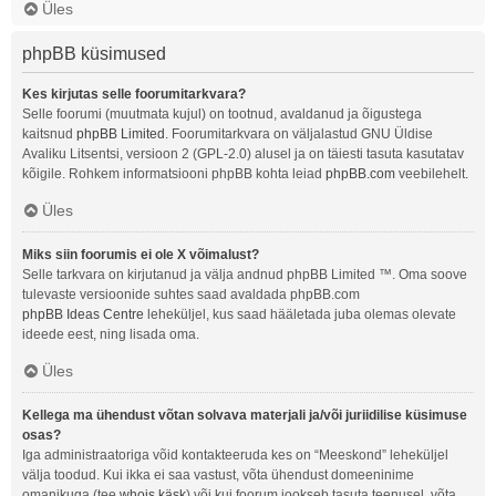
Üles
phpBB küsimused
Kes kirjutas selle foorumitarkvara?
Selle foorumi (muutmata kujul) on tootnud, avaldanud ja õigustega
kaitsnud
phpBB Limited
. Foorumitarkvara on väljalastud GNU Üldise
Avaliku Litsentsi, versioon 2 (GPL-2.0) alusel ja on täiesti tasuta kasutatav
kõigile. Rohkem informatsiooni phpBB kohta leiad
phpBB.com
veebilehelt.
Üles
Miks siin foorumis ei ole X võimalust?
Selle tarkvara on kirjutanud ja välja andnud phpBB Limited ™. Oma soove
tulevaste versioonide suhtes saad avaldada phpBB.com
phpBB Ideas Centre
leheküljel, kus saad hääletada juba olemas olevate
ideede eest, ning lisada oma.
Üles
Kellega ma ühendust võtan solvava materjali ja/või juriidilise küsimuse
osas?
Iga administraatoriga võid kontakteeruda kes on “Meeskond” leheküljel
välja toodud. Kui ikka ei saa vastust, võta ühendust domeeninime
omanikuga (tee
whois käsk
) või kui foorum jookseb tasuta teenusel, võta