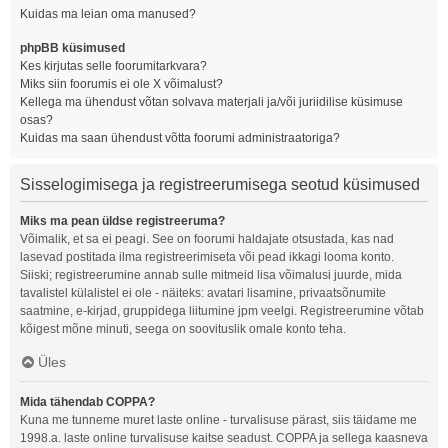
Kuidas ma leian oma manused?
phpBB küsimused
Kes kirjutas selle foorumitarkvara?
Miks siin foorumis ei ole X võimalust?
Kellega ma ühendust võtan solvava materjali ja/või juriidilise küsimuse
osas?
Kuidas ma saan ühendust võtta foorumi administraatoriga?
Sisselogimisega ja registreerumisega seotud küsimused
Miks ma pean üldse registreeruma?
Võimalik, et sa ei peagi. See on foorumi haldajate otsustada, kas nad
lasevad postitada ilma registreerimiseta või pead ikkagi looma konto.
Siiski; registreerumine annab sulle mitmeid lisa võimalusi juurde, mida
tavalistel külalistel ei ole - näiteks: avatari lisamine, privaatsõnumite
saatmine, e-kirjad, gruppidega liitumine jpm veelgi. Registreerumine võtab
kõigest mõne minuti, seega on soovituslik omale konto teha.
Üles
Mida tähendab COPPA?
Kuna me tunneme muret laste online - turvalisuse pärast, siis täidame me
1998.a. laste online turvalisuse kaitse seadust. COPPA ja sellega kaasneva