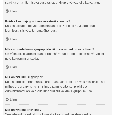
saad ka oma liitumisavalduse esitada. Grupid võivad olla ka varjatud.
Üles
Kuidas kasutajagrupi moderaatoriks saada?
Kasutajagruppe loovad administraatorid. Kui oled huvitatud grupi
loomisest, siis võta temaga ühendust.
Üles
Miks mõnede kasutajagruppide liikmete nimed on värvilised?
On võimalik, et administraator on määranud gruppidele omad värvid, et
neid kergemini eristada.
Üles
Mis on “Vaikimisi grupp”?
Kui sa oled liige enamas kui ühes kasutajagrupis, on vaikimisi grupp see,
millise grupi värvi sinu nimi ilmub ja mille tiitel sul profiilis on.
Administraator on võib-olla lubanud sul vaikimisi gruppi muuta.
Üles
Mis on “Meeskond” link?
See lehekülg sisaldab infot, näiteks kes on administraatorid ja