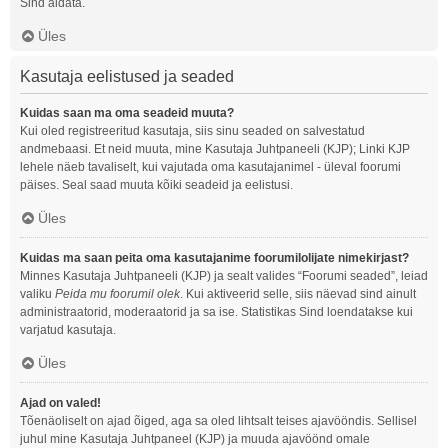
Sind aidata.
Üles
Kasutaja eelistused ja seaded
Kuidas saan ma oma seadeid muuta?
Kui oled registreeritud kasutaja, siis sinu seaded on salvestatud
andmebaasi. Et neid muuta, mine Kasutaja Juhtpaneeli (KJP); Linki KJP
lehele näeb tavaliselt, kui vajutada oma kasutajanimel - üleval foorumi
päises. Seal saad muuta kõiki seadeid ja eelistusi.
Üles
Kuidas ma saan peita oma kasutajanime foorumilolijate nimekirjast?
Minnes Kasutaja Juhtpaneeli (KJP) ja sealt valides “Foorumi seaded”, leiad
valiku
Peida mu foorumil olek
. Kui aktiveerid selle, siis näevad sind ainult
administraatorid, moderaatorid ja sa ise. Statistikas Sind loendatakse kui
varjatud kasutaja.
Üles
Ajad on valed!
Tõenäoliselt on ajad õiged, aga sa oled lihtsalt teises ajavööndis. Sellisel
juhul mine Kasutaja Juhtpaneel (KJP) ja muuda ajavöönd omale