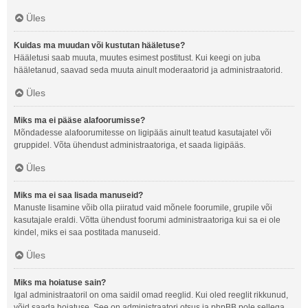
Üles
Kuidas ma muudan või kustutan hääletuse?
Hääletusi saab muuta, muutes esimest postitust. Kui keegi on juba
hääletanud, saavad seda muuta ainult moderaatorid ja administraatorid.
Üles
Miks ma ei pääse alafoorumisse?
Mõndadesse alafoorumitesse on ligipääs ainult teatud kasutajatel või
gruppidel. Võta ühendust administraatoriga, et saada ligipääs.
Üles
Miks ma ei saa lisada manuseid?
Manuste lisamine võib olla piiratud vaid mõnele foorumile, grupile või
kasutajale eraldi. Võtta ühendust foorumi administraatoriga kui sa ei ole
kindel, miks ei saa postitada manuseid.
Üles
Miks ma hoiatuse sain?
Igal administraatoril on oma saidil omad reeglid. Kui oled reeglit rikkunud,
võid saada hoiatuse. See on administraatori otsus ja phpBB pole sellega