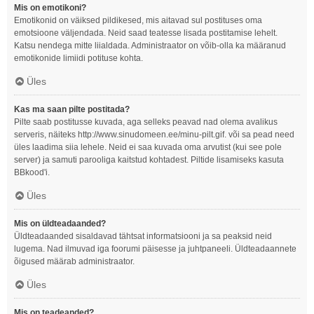
Mis on emotikoni?
Emotikonid on väiksed pildikesed, mis aitavad sul postituses oma
emotsioone väljendada. Neid saad teatesse lisada postitamise lehelt.
Katsu nendega mitte liialdada. Administraator on võib-olla ka määranud
emotikonide limiidi potituse kohta.
Üles
Kas ma saan pilte postitada?
Pilte saab postitusse kuvada, aga selleks peavad nad olema avalikus
serveris, näiteks http://www.sinudomeen.ee/minu-pilt.gif. või sa pead need
üles laadima siia lehele. Neid ei saa kuvada oma arvutist (kui see pole
server) ja samuti parooliga kaitstud kohtadest. Piltide lisamiseks kasuta
BBkood'i.
Üles
Mis on üldteadaanded?
Üldteadaanded sisaldavad tähtsat informatsiooni ja sa peaksid neid
lugema. Nad ilmuvad iga foorumi päisesse ja juhtpaneeli. Üldteadaannete
õigused määrab administraator.
Üles
Mis on teadeanded?