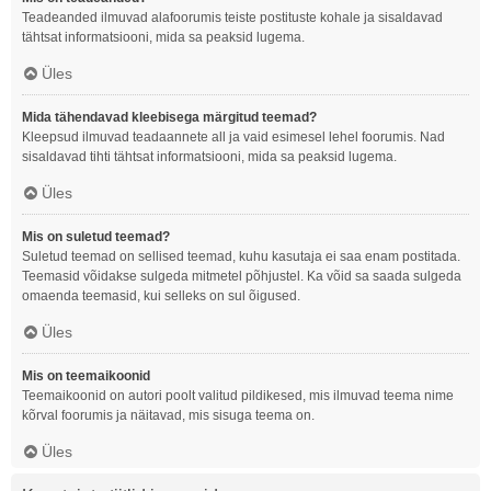
Teadeanded ilmuvad alafoorumis teiste postituste kohale ja sisaldavad
tähtsat informatsiooni, mida sa peaksid lugema.
Üles
Mida tähendavad kleebisega märgitud teemad?
Kleepsud ilmuvad teadaannete all ja vaid esimesel lehel foorumis. Nad
sisaldavad tihti tähtsat informatsiooni, mida sa peaksid lugema.
Üles
Mis on suletud teemad?
Suletud teemad on sellised teemad, kuhu kasutaja ei saa enam postitada.
Teemasid võidakse sulgeda mitmetel põhjustel. Ka võid sa saada sulgeda
omaenda teemasid, kui selleks on sul õigused.
Üles
Mis on teemaikoonid
Teemaikoonid on autori poolt valitud pildikesed, mis ilmuvad teema nime
kõrval foorumis ja näitavad, mis sisuga teema on.
Üles