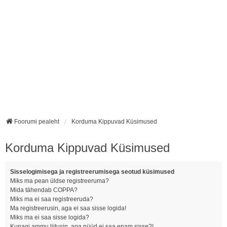
Foorumi pealeht
Korduma Kippuvad Küsimused
Korduma Kippuvad Küsimused
Sisselogimisega ja registreerumisega seotud küsimused
Miks ma pean üldse registreeruma?
Mida tähendab COPPA?
Miks ma ei saa registreeruda?
Ma registreerusin, aga ei saa sisse logida!
Miks ma ei saa sisse logida?
Kunagi ammu liitusin, aga nüüd ei saa enam sisse?!