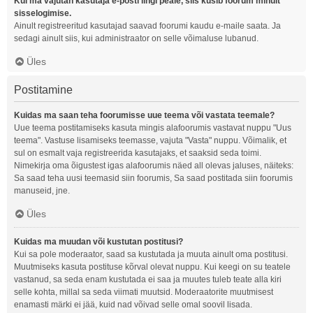
Kui ma vajutan kasutaja e-posti lingi peale, siis küsib foorum minult
sisselogimise.
Ainult registreeritud kasutajad saavad foorumi kaudu e-maile saata. Ja
sedagi ainult siis, kui administraator on selle võimaluse lubanud.
Üles
Postitamine
Kuidas ma saan teha foorumisse uue teema või vastata teemale?
Uue teema postitamiseks kasuta mingis alafoorumis vastavat nuppu "Uus
teema". Vastuse lisamiseks teemasse, vajuta "Vasta" nuppu. Võimalik, et
sul on esmalt vaja registreerida kasutajaks, et saaksid seda toimi.
Nimekirja oma õigustest igas alafoorumis näed all olevas jaluses, näiteks:
Sa saad teha uusi teemasid siin foorumis, Sa saad postitada siin foorumis
manuseid, jne.
Üles
Kuidas ma muudan või kustutan postitusi?
Kui sa pole moderaator, saad sa kustutada ja muuta ainult oma postitusi.
Muutmiseks kasuta postituse kõrval olevat nuppu. Kui keegi on su teatele
vastanud, sa seda enam kustutada ei saa ja muutes tuleb teate alla kiri
selle kohta, millal sa seda viimati muutsid. Moderaatorite muutmisest
enamasti märki ei jää, kuid nad võivad selle omal soovil lisada.