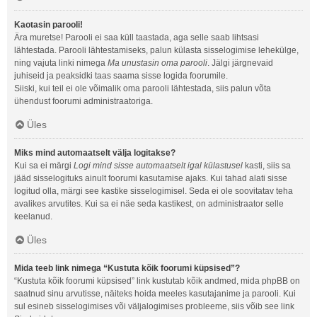
Kaotasin parooli!
Ära muretse! Parooli ei saa küll taastada, aga selle saab lihtsasi
lähtestada. Parooli lähtestamiseks, palun külasta sisselogimise lehekülge,
ning vajuta linki nimega
Ma unustasin oma parooli
. Jälgi järgnevaid
juhiseid ja peaksidki taas saama sisse logida foorumile.
Siiski, kui teil ei ole võimalik oma parooli lähtestada, siis palun võta
ühendust foorumi administraatoriga.
Üles
Miks mind automaatselt välja logitakse?
Kui sa ei märgi
Logi mind sisse automaatselt igal külastusel
kasti, siis sa
jääd sisselogituks ainult foorumi kasutamise ajaks. Kui tahad alati sisse
logitud olla, märgi see kastike sisselogimisel. Seda ei ole soovitatav teha
avalikes arvutites. Kui sa ei näe seda kastikest, on administraator selle
keelanud.
Üles
Mida teeb link nimega “Kustuta kõik foorumi küpsised”?
“Kustuta kõik foorumi küpsised” link kustutab kõik andmed, mida phpBB on
saatnud sinu arvutisse, näiteks hoida meeles kasutajanime ja parooli. Kui
sul esineb sisselogimises või väljalogimises probleeme, siis võib see link