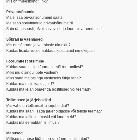
Mis on “Meeskond” link?
Privaatsõnumid
Ma ei saa privaatsõnumeid saata!
Ma saan soovimatuid privaatsõnumeid!
Sain rämpsposti ja/või solvava kirja foorumi vahendusel!
Sõbrad ja vaenlased
Mis on sõprade ja vaenlaste nimekiri?
Kuidas lisada või eemaldada kasutajaid nimekirjast?
Foorumitest otsimine
Kuidas saan otsida foorumist või foorumitest?
Miks mu otsingul pole vasteid?
Miks saan ma otsingu vastuseks tühja lehe?
Kuidas ma otsin kasutajaid?
Kuidas ma leian omaenda postitused või teemad?
Tellimused ja järjehoidjad
Mis vahe on tellimisel ja järjehoidjal?
Kuidas ma saan lisada järjehoidjasse või tellida teemat?
Kuidas ma tellin teemasid või foorumeid?
Kuidas ma eemaldan tellimusi?
Manused
Millised manuse tüübid on siin foorumis lubatud?