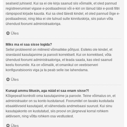
sealseid juhiseid. Kui sa ei ole kirja saanud siis võimalik, et oled pannud
registreerumisel vigase e-postiaadressi või e-kiri on läinud läbi e-posti filtri
rämpspost kirjade kausta. Kui sa oled täiesti kindel, et oled pannud õige e-
postiaadressi, ning ikka ei ole tulnud sulle kinnituskirja, siis palun võta
ühendust foorumi administraatoriga.
Üles
Miks ma ei saa sisse logida?
Sellel probleemil on mitmeid võimalikke põhjusi. Esiteks ole kindel, et
sisestasid kasutajanime ja parooli korrektselt. Kui on korrektsed, võta
ühendust foorumi administraatoriga, et teada saada, kas oled saanud
keelu foorumile. Ka on võimalik, et omanikul on veebiserveri
konfiguratsioonis viga ja ta peab selle ise lahendama.
Üles
Kunagi ammu liitusin, aga nüüd ei saa enam sisse?!
Kõigepealt kontrolli oma kasutajanime ja paroole. Teine võimalus on, et
administraator on su konto kustutanud. Foorumitel on tavaks kustutada
ebaaktiivseid kasutajaid, et vähendada andmebaasi suurust. Kui sinu
kasutajakonto on kustutatud, siis proovi on järgneval korral rohkem
aktiivsem, ning võtta rohkem osa vestlustest.
Üles