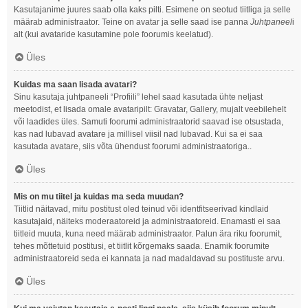
Kasutajanime juures saab olla kaks pilti. Esimene on seotud tiitliga ja selle
määrab administraator. Teine on avatar ja selle saad ise panna
Juhtpaneel
i
alt (kui avataride kasutamine pole foorumis keelatud).
Üles
Kuidas ma saan lisada avatari?
Sinu kasutaja juhtpaneeli “Profiili” lehel saad kasutada ühte neljast
meetodist, et lisada omale avataripilt: Gravatar, Gallery, mujalt veebilehelt
või laadides üles. Samuti foorumi administraatorid saavad ise otsustada,
kas nad lubavad avatare ja millisel viisil nad lubavad. Kui sa ei saa
kasutada avatare, siis võta ühendust foorumi administraatoriga..
Üles
Mis on mu tiitel ja kuidas ma seda muudan?
Tiitlid näitavad, mitu postitust oled teinud või identfitseerivad kindlaid
kasutajaid, näiteks moderaatoreid ja administraatoreid. Enamasti ei saa
tiitleid muuta, kuna need määrab administraator. Palun ära riku foorumit,
tehes mõttetuid postitusi, et tiitlit kõrgemaks saada. Enamik foorumite
administraatoreid seda ei kannata ja nad madaldavad su postituste arvu.
Üles