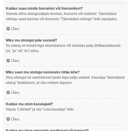
Kuidas saan otsida foorumist või foorumitest?
Sisesta sõna otsinguväljale teemas, foorumis või esilehel. Täiendatud
otsingu saad teemas või foorumis "Täiendatud otsingu" linki vajutades.
Üles
Miks mu otsingul pole vasteid?
Su otsing oli ilmselt liiga ebamäärane või sisaldas palju tihtikasutatavaid
(nt. "ja" või "ei") sõnu.
Üles
Miks saan ma otsingu vastuseks tühja lehe?
Sinu otsingul oli veebiserveri jaoks liiga palju vasteid. Kasutaja “täiendatud
otsing” funktsiooni, et olla rohkem täpsem.
Üles
Kuidas ma otsin kasutajaid?
Vajuta “Liikmed” ja siis “Leia kasutaja” linki.
Üles
Kuidas ma leian omaenda postitused või teemad?