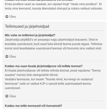
Enda postitusi saad sa vaadata, kui vajutad lingil “Vaata oma postitusi”. Et
leida oma teemasid, kasuta täiendatud otsingut ja määra valikud sobivaks.
Üles
Tellimused ja järjehoidjad
Mis vahe on tellimisel ja järjehoidjal?
Järjehoidja phpBB3's on peaaegu nagu järjehoidjad brauseris. Sind ei
teavitata uuendusest, kuid saad tulla kiiresti teema juurde tagasi. Tellimise
korral sind teavitatakse uuendusest teemas või foorumis sinu valitud viisil.
Üles
Kuidas ma saan lisada järjehoidjasse või tellida teemat?
Et lisada järjehoidjasse või tellida mõnda teemat, pead vajutama “Teema
seaded” menüü linki otsingulahtri kõrval.
Vastates teemasse, kui seade “Teavita mind, kui keegi on vastanud
teemasse” valik on valitud KJP-s samuti tellib automaatselt teema
uuendused.
Üles
Kuidas ma tellin teemasid või foorumeid?