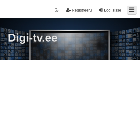
Registreeru
Logi sisse
Digi-tv.ee