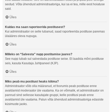
seotud. Võta ühendust administraatoriga, kui sa ei tea, mille eest hoiatuse
said.
Üles
Kuidas ma saan raporteerida postitusest?
Kui administraator on selle lubanud, saad raporteerida postituse paremas
ülaääres oleva nupuga.
Üles
Milleks on “Salvesta” nupp postitamise juures?
See nupp lubab sul salvestada postituse seise. Et laadida mõni postituse
seis, kasuta Kasutaja Juhtpaneel (KJP).
Üles
Miks peab mu postitust heaks kiitma?
Administraator võib olla määranud, et foorumis peab postituse enne
avaldamist moderaator üle vaatama. Ka on võimalik, et administraator on
pannud sind sellesse kasutajate gruppi, kelle postitusi peab enne
avaldamist üle vaatama. Palun võta ühendust administraatoriga edasiste
küsimuste jaoks.