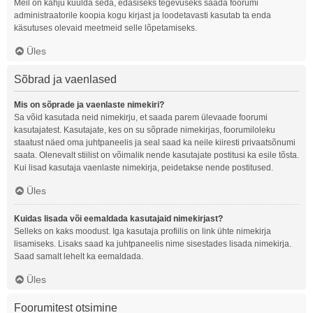
Meil on kahju kuulda seda, edasiseks tegevuseks saada foorumi
administraatorile koopia kogu kirjast ja loodetavasti kasutab ta enda
käsutuses olevaid meetmeid selle lõpetamiseks.
Üles
Sõbrad ja vaenlased
Mis on sõprade ja vaenlaste nimekiri?
Sa võid kasutada neid nimekirju, et saada parem ülevaade foorumi
kasutajatest. Kasutajate, kes on su sõprade nimekirjas, foorumiloleku
staatust näed oma juhtpaneelis ja seal saad ka neile kiiresti privaatsõnumi
saata. Olenevalt stiilist on võimalik nende kasutajate postitusi ka esile tõsta.
Kui lisad kasutaja vaenlaste nimekirja, peidetakse nende postitused.
Üles
Kuidas lisada või eemaldada kasutajaid nimekirjast?
Selleks on kaks moodust. Iga kasutaja profiilis on link ühte nimekirja
lisamiseks. Lisaks saad ka juhtpaneelis nime sisestades lisada nimekirja.
Saad samalt lehelt ka eemaldada.
Üles
Foorumitest otsimine