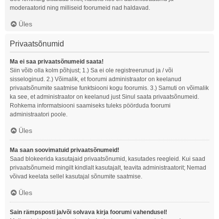
moderaatorid ning milliseid foorumeid nad haldavad.
Üles
Privaatsõnumid
Ma ei saa privaatsõnumeid saata!
Siin võib olla kolm põhjust; 1.) Sa ei ole registreerunud ja / või
sisseloginud. 2.) Võimalik, et foorumi administraator on keelanud
privaatsõnumite saatmise funktsiooni kogu foorumis. 3.) Samuti on võimalik
ka see, et administraator on keelanud just Sinul saata privaatsõnumeid.
Rohkema informatsiooni saamiseks tuleks pöörduda foorumi
administraatori poole.
Üles
Ma saan soovimatuid privaatsõnumeid!
Saad blokeerida kasutajaid privaatsõnumid, kasutades reegleid. Kui saad
privaatsõnumeid mingilt kindlalt kasutajalt, teavita administraatorit; Nemad
võivad keelata sellel kasutajal sõnumite saatmise.
Üles
Sain rämpsposti ja/või solvava kirja foorumi vahendusel!