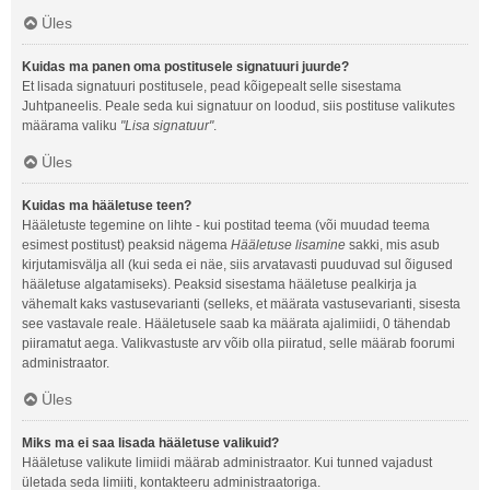
Üles
Kuidas ma panen oma postitusele signatuuri juurde?
Et lisada signatuuri postitusele, pead kõigepealt selle sisestama
Juhtpaneelis. Peale seda kui signatuur on loodud, siis postituse valikutes
määrama valiku
"Lisa signatuur"
.
Üles
Kuidas ma hääletuse teen?
Hääletuste tegemine on lihte - kui postitad teema (või muudad teema
esimest postitust) peaksid nägema
Hääletuse lisamine
sakki, mis asub
kirjutamisvälja all (kui seda ei näe, siis arvatavasti puuduvad sul õigused
hääletuse algatamiseks). Peaksid sisestama hääletuse pealkirja ja
vähemalt kaks vastusevarianti (selleks, et määrata vastusevarianti, sisesta
see vastavale reale. Hääletusele saab ka määrata ajalimiidi, 0 tähendab
piiramatut aega. Valikvastuste arv võib olla piiratud, selle määrab foorumi
administraator.
Üles
Miks ma ei saa lisada hääletuse valikuid?
Hääletuse valikute limiidi määrab administraator. Kui tunned vajadust
ületada seda limiiti, kontakteeru administraatoriga.