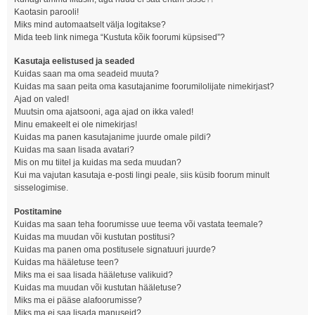
Kaotasin parooli!
Miks mind automaatselt välja logitakse?
Mida teeb link nimega “Kustuta kõik foorumi küpsised”?
Kasutaja eelistused ja seaded
Kuidas saan ma oma seadeid muuta?
Kuidas ma saan peita oma kasutajanime foorumilolijate nimekirjast?
Ajad on valed!
Muutsin oma ajatsooni, aga ajad on ikka valed!
Minu emakeelt ei ole nimekirjas!
Kuidas ma panen kasutajanime juurde omale pildi?
Kuidas ma saan lisada avatari?
Mis on mu tiitel ja kuidas ma seda muudan?
Kui ma vajutan kasutaja e-posti lingi peale, siis küsib foorum minult
sisselogimise.
Postitamine
Kuidas ma saan teha foorumisse uue teema või vastata teemale?
Kuidas ma muudan või kustutan postitusi?
Kuidas ma panen oma postitusele signatuuri juurde?
Kuidas ma hääletuse teen?
Miks ma ei saa lisada hääletuse valikuid?
Kuidas ma muudan või kustutan hääletuse?
Miks ma ei pääse alafoorumisse?
Miks ma ei saa lisada manuseid?