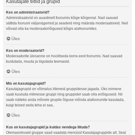
Kasutajate tiitlid ja grupid
Kes on administraatorid?
Administraatorid on auastmelt foorumis kõige kõrgemal. Nad saavad
sättida foorumi väljanägemist ja seadeid ning määrata moderaatoreid. Neil
võivad olla ka moderaatoriõigused kõigis alafoorumites.
Üles
Kes on moderaatorid?
Moderaatorite ülesanne on hoolitseda korra eest foorumis. Nad saavad
kustutada, muuta ja liigutada teemasid.
Üles
Mis on kasutajagrupid?
Kasutajagrupid on võimalus liikmeid gruppidesse jagada. Üks inimene
saab kuuluda mitmesse gruppi ning gruppidel saab olla eriõiguseid. Nii
saab näiteks anda mõnele grupile õiguse mõnda alafoorumite kasutada,
kuigi teised seda teha ei saa..
Üles
Kus on kasutajagrupid ja kuidas nendega liituda?
Olemasolevaid gruppe saad vaadata menüüst Kasutajagruppide alt. Seal