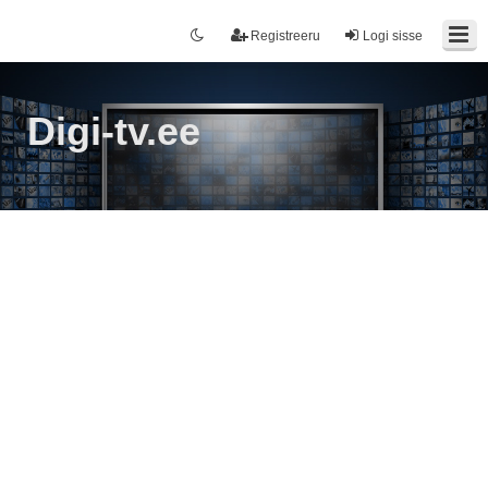
Registreeru
Logi sisse
Digi-tv.ee