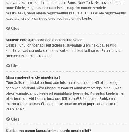
sobivamaks, näiteks: Tallinn, London, Pariis, New York, Sydney jne. Palun
pane tähele, et ajatsooni muutmiseks, nagu ka muude seadete
muutmiseks, pead olema registreeritud kasutaja. Kui sa ei ole registreeritud
kasutaja, siis ehk on nüüd õige aeg luua omale konto.
Üles
Muutsin oma ajatsooni, aga ajad on ikka valed!
Sellisel juhul on tõenäoliselt tegemist suveajale üleminekuga. Teatud
kuudel võivad esineda selle tõttu väiksed nihked kellaajas. Palun teavita
probleemist administraatorit.
Üles
Minu emakeelt ei ole nimekirjas!
Tõenäoliselt ei installeerinud administraator seda keelt või ei ole keegi
seda veel tõlkinud. Võta ühendust foorumi administraatoriga ja palu, kas
oleks võimalik antud keelefail paigaldada foorumile. Kui antud keelefaili ei
eksisteeri, siis võid ka ise luua uue tõlke phpBB foorumile. Rohkemat
informatsiooni kuidas tõlkida phpBB tarkvara leiad
phpBB
® ametlikult
veebilehelt.
Üles
Kuidas ma panen kasutajanime juurde omale pildi?