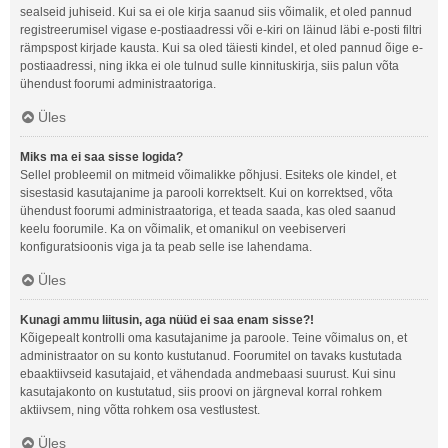
sealseid juhiseid. Kui sa ei ole kirja saanud siis võimalik, et oled pannud
registreerumisel vigase e-postiaadressi või e-kiri on läinud läbi e-posti filtri
rämpspost kirjade kausta. Kui sa oled täiesti kindel, et oled pannud õige e-
postiaadressi, ning ikka ei ole tulnud sulle kinnituskirja, siis palun võta
ühendust foorumi administraatoriga.
Üles
Miks ma ei saa sisse logida?
Sellel probleemil on mitmeid võimalikke põhjusi. Esiteks ole kindel, et
sisestasid kasutajanime ja parooli korrektselt. Kui on korrektsed, võta
ühendust foorumi administraatoriga, et teada saada, kas oled saanud
keelu foorumile. Ka on võimalik, et omanikul on veebiserveri
konfiguratsioonis viga ja ta peab selle ise lahendama.
Üles
Kunagi ammu liitusin, aga nüüd ei saa enam sisse?!
Kõigepealt kontrolli oma kasutajanime ja paroole. Teine võimalus on, et
administraator on su konto kustutanud. Foorumitel on tavaks kustutada
ebaaktiivseid kasutajaid, et vähendada andmebaasi suurust. Kui sinu
kasutajakonto on kustutatud, siis proovi on järgneval korral rohkem
aktiivsem, ning võtta rohkem osa vestlustest.
Üles