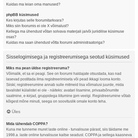
Kuidas ma leian oma manused?
phpBB küsimused
Kes kirjutas selle foorumitarkvara?
Miks siin foorumis ei ole X võimalust?
Kellega ma ühendust võtan solvava materjali ja/või juriidilise küsimuse
osas?
Kuidas ma saan ühendust võtta foorumi administraatoriga?
Sisselogimisega ja registreerumisega seotud küsimused
Miks ma pean üldse registreeruma?
Võimalik, et sa ei peagi. See on foorumi haldajate otsustada, kas nad
lasevad postitada ilma registreerimiseta või pead ikkagi looma konto.
Siiski; registreerumine annab sulle mitmeid lisa võimalusi juurde, mida
tavalistel külalistel ei ole - näiteks: avatari lisamine, privaatsõnumite
saatmine, e-kirjad, gruppidega liitumine jpm veelgi. Registreerumine võtab
kõigest mõne minuti, seega on soovituslik omale konto teha.
Üles
Mida tähendab COPPA?
Kuna me tunneme muret laste online - turvalisuse pärast, siis täidame me
1998.a. laste online turvalisuse kaitse seadust. COPPA ja sellega kaasneva