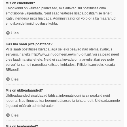
Mis on emotikoni?
Emotikonid on väiksed pildikesed, mis aitavad sul postituses oma
emotsioone väljendada. Neid saad teatesse lisada postitamise lehelt.
Katsu nendega mitte liialdada. Administraator on võib-olla ka määranud
emotikonide limiidi potituse kohta.
Üles
Kas ma saan pilte postitada?
Pilte saab postitusse kuvada, aga selleks peavad nad olema avalikus
serveris, näiteks http://www.sinudomeen.ee/minu-pilt.gif. või sa pead need
üles laadima siia lehele. Neid ei saa kuvada oma arvutist (kui see pole
server) ja samuti parooliga kaitstud kohtadest. Piltide lisamiseks kasuta
BBkood'i.
Üles
Mis on üldteadaanded?
Üldteadaanded sisaldavad tähtsat informatsiooni ja sa peaksid neid
lugema. Nad ilmuvad iga foorumi päisesse ja juhtpaneeli. Üldteadaannete
õigused määrab administraator.
Üles
Mis on teadeanded?