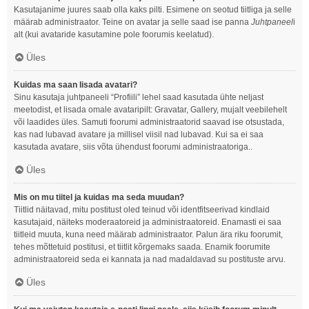
Kasutajanime juures saab olla kaks pilti. Esimene on seotud tiitliga ja selle
määrab administraator. Teine on avatar ja selle saad ise panna
Juhtpaneel
i
alt (kui avataride kasutamine pole foorumis keelatud).
Üles
Kuidas ma saan lisada avatari?
Sinu kasutaja juhtpaneeli “Profiili” lehel saad kasutada ühte neljast
meetodist, et lisada omale avataripilt: Gravatar, Gallery, mujalt veebilehelt
või laadides üles. Samuti foorumi administraatorid saavad ise otsustada,
kas nad lubavad avatare ja millisel viisil nad lubavad. Kui sa ei saa
kasutada avatare, siis võta ühendust foorumi administraatoriga..
Üles
Mis on mu tiitel ja kuidas ma seda muudan?
Tiitlid näitavad, mitu postitust oled teinud või identfitseerivad kindlaid
kasutajaid, näiteks moderaatoreid ja administraatoreid. Enamasti ei saa
tiitleid muuta, kuna need määrab administraator. Palun ära riku foorumit,
tehes mõttetuid postitusi, et tiitlit kõrgemaks saada. Enamik foorumite
administraatoreid seda ei kannata ja nad madaldavad su postituste arvu.
Üles