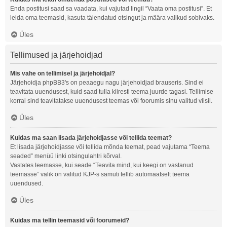
Enda postitusi saad sa vaadata, kui vajutad lingil “Vaata oma postitusi”. Et
leida oma teemasid, kasuta täiendatud otsingut ja määra valikud sobivaks.
Üles
Tellimused ja järjehoidjad
Mis vahe on tellimisel ja järjehoidjal?
Järjehoidja phpBB3's on peaaegu nagu järjehoidjad brauseris. Sind ei
teavitata uuendusest, kuid saad tulla kiiresti teema juurde tagasi. Tellimise
korral sind teavitatakse uuendusest teemas või foorumis sinu valitud viisil.
Üles
Kuidas ma saan lisada järjehoidjasse või tellida teemat?
Et lisada järjehoidjasse või tellida mõnda teemat, pead vajutama “Teema
seaded” menüü linki otsingulahtri kõrval.
Vastates teemasse, kui seade “Teavita mind, kui keegi on vastanud
teemasse” valik on valitud KJP-s samuti tellib automaatselt teema
uuendused.
Üles
Kuidas ma tellin teemasid või foorumeid?