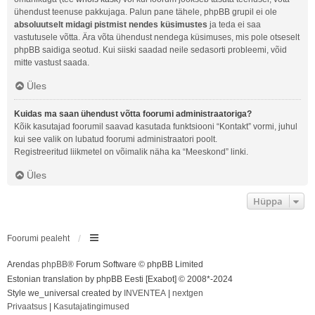
ühendust teenuse pakkujaga. Palun pane tähele, phpBB grupil ei ole
absoluutselt midagi pistmist nendes küsimustes
ja teda ei saa
vastutusele võtta. Ära võta ühendust nendega küsimuses, mis pole otseselt
phpBB saidiga seotud. Kui siiski saadad neile sedasorti probleemi, võid
mitte vastust saada.
Üles
Kuidas ma saan ühendust võtta foorumi administraatoriga?
Kõik kasutajad foorumil saavad kasutada funktsiooni “Kontakt” vormi, juhul
kui see valik on lubatud foorumi administraatori poolt.
Registreeritud liikmetel on võimalik näha ka “Meeskond” linki.
Üles
Hüppa
Foorumi pealeht
Arendas
phpBB
® Forum Software © phpBB Limited
Estonian translation by phpBB Eesti [Exabot] © 2008*-2024
Style we_universal created by
INVENTEA
|
nextgen
Privaatsus
|
Kasutajatingimused