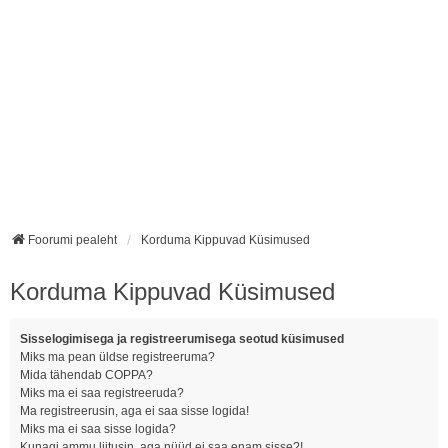
Foorumi pealeht
Korduma Kippuvad Küsimused
Korduma Kippuvad Küsimused
Sisselogimisega ja registreerumisega seotud küsimused
Miks ma pean üldse registreeruma?
Mida tähendab COPPA?
Miks ma ei saa registreeruda?
Ma registreerusin, aga ei saa sisse logida!
Miks ma ei saa sisse logida?
Kunagi ammu liitusin, aga nüüd ei saa enam sisse?!