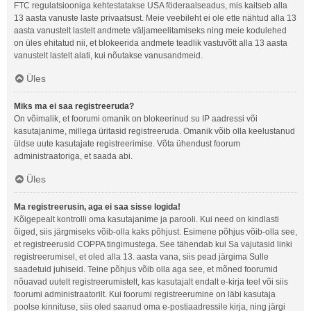
FTC regulatsiooniga kehtestatakse USA föderaalseadus, mis kaitseb alla
13 aasta vanuste laste privaatsust. Meie veebileht ei ole ette nähtud alla 13
aasta vanustelt lastelt andmete väljameelitamiseks ning meie kodulehed
on üles ehitatud nii, et blokeerida andmete teadlik vastuvõtt alla 13 aasta
vanustelt lastelt alati, kui nõutakse vanusandmeid.
Üles
Miks ma ei saa registreeruda?
On võimalik, et foorumi omanik on blokeerinud su IP aadressi või
kasutajanime, millega üritasid registreeruda. Omanik võib olla keelustanud
üldse uute kasutajate registreerimise. Võta ühendust foorum
administraatoriga, et saada abi.
Üles
Ma registreerusin, aga ei saa sisse logida!
Kõigepealt kontrolli oma kasutajanime ja parooli. Kui need on kindlasti
õiged, siis järgmiseks võib-olla kaks põhjust. Esimene põhjus võib-olla see,
et registreerusid COPPA tingimustega. See tähendab kui Sa vajutasid linki
registreerumisel, et oled alla 13. aasta vana, siis pead järgima Sulle
saadetuid juhiseid. Teine põhjus võib olla aga see, et mõned foorumid
nõuavad uutelt registreerumistelt, kas kasutajalt endalt e-kirja teel või siis
foorumi administraatorilt. Kui foorumi registreerumine on läbi kasutaja
poolse kinnituse, siis oled saanud oma e-postiaadressile kirja, ning järgi