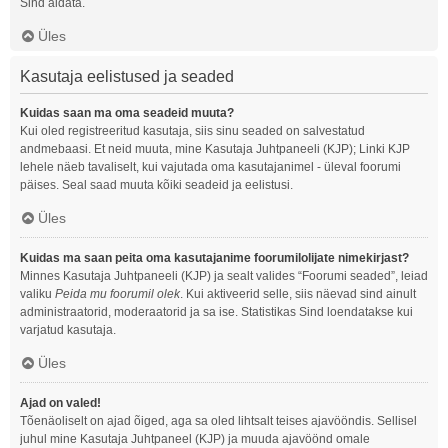
Sind aidata.
Üles
Kasutaja eelistused ja seaded
Kuidas saan ma oma seadeid muuta?
Kui oled registreeritud kasutaja, siis sinu seaded on salvestatud
andmebaasi. Et neid muuta, mine Kasutaja Juhtpaneeli (KJP); Linki KJP
lehele näeb tavaliselt, kui vajutada oma kasutajanimel - üleval foorumi
päises. Seal saad muuta kõiki seadeid ja eelistusi.
Üles
Kuidas ma saan peita oma kasutajanime foorumilolijate nimekirjast?
Minnes Kasutaja Juhtpaneeli (KJP) ja sealt valides “Foorumi seaded”, leiad
valiku
Peida mu foorumil olek
. Kui aktiveerid selle, siis näevad sind ainult
administraatorid, moderaatorid ja sa ise. Statistikas Sind loendatakse kui
varjatud kasutaja.
Üles
Ajad on valed!
Tõenäoliselt on ajad õiged, aga sa oled lihtsalt teises ajavööndis. Sellisel
juhul mine Kasutaja Juhtpaneel (KJP) ja muuda ajavöönd omale