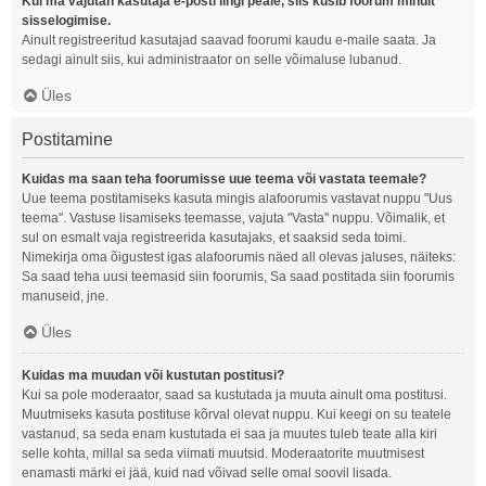
Kui ma vajutan kasutaja e-posti lingi peale, siis küsib foorum minult
sisselogimise.
Ainult registreeritud kasutajad saavad foorumi kaudu e-maile saata. Ja
sedagi ainult siis, kui administraator on selle võimaluse lubanud.
Üles
Postitamine
Kuidas ma saan teha foorumisse uue teema või vastata teemale?
Uue teema postitamiseks kasuta mingis alafoorumis vastavat nuppu "Uus
teema". Vastuse lisamiseks teemasse, vajuta "Vasta" nuppu. Võimalik, et
sul on esmalt vaja registreerida kasutajaks, et saaksid seda toimi.
Nimekirja oma õigustest igas alafoorumis näed all olevas jaluses, näiteks:
Sa saad teha uusi teemasid siin foorumis, Sa saad postitada siin foorumis
manuseid, jne.
Üles
Kuidas ma muudan või kustutan postitusi?
Kui sa pole moderaator, saad sa kustutada ja muuta ainult oma postitusi.
Muutmiseks kasuta postituse kõrval olevat nuppu. Kui keegi on su teatele
vastanud, sa seda enam kustutada ei saa ja muutes tuleb teate alla kiri
selle kohta, millal sa seda viimati muutsid. Moderaatorite muutmisest
enamasti märki ei jää, kuid nad võivad selle omal soovil lisada.