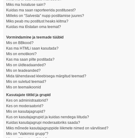
Miks ma hoiatuse sain?
Kuidas ma saan raporteerida postitusest?
Milleks on “Salvesta” nupp postitamise juures?
Miks peab mu postitust heaks kiitma?
Kuidas ma tõstatan oma teemat?
Vormindamine ja teemade tüübid
Mis on BBkood?
Kas ma HTMLi saan kasutada?
Mis on emotikoni?
Kas ma saan pilte postitada?
Mis on üldteadaanded?
Mis on teadeanded?
Mida tähendavad kleebisega märgitud teemad?
Mis on suletud teemad?
Mis on teemaikoonid
Kasutajate tiitlid ja grupid
Kes on administraatorid?
Kes on moderaatorid?
Mis on kasutajagrupid?
Kus on kasutajagrupid ja kuidas nendega liituda?
Kuidas kasutajagrupi moderaatoriks saada?
Miks mõnede kasutajagruppide liikmete nimed on värvilised?
Mis on “Vaikimisi grupp”?