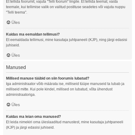
Et tellida foorumit, vajuta "Telli foorum" lingile. Et tellida teemat, vasta
teemale, kui tellimise valik on valitud postituse seadetes või vajuta nuppu
"Telli teema".
Üles
Kuidas ma eemaldan tellimusi?
Et eemaldada tellimusi, mine kasutaja juhtpaneeli (KJP), ning järgi edasisi
juhiseid.
Üles
Manused
Millised manuse tüübid on siin foorumis lubatud?
Iga administraator võib määrata ise, milliseid tüüpe manuseid ta lubab ja
milliseid mitte. Kui pole kindel, millised on lubatud, võta ühendust
administraatoriga.
Üles
Kuidas ma leian oma manused?
Et leida nimekiri oma üleslaaditud manustest, mine kasutaja juhtpaneeli
(KJP) ja järgi edasisi juhiseid.