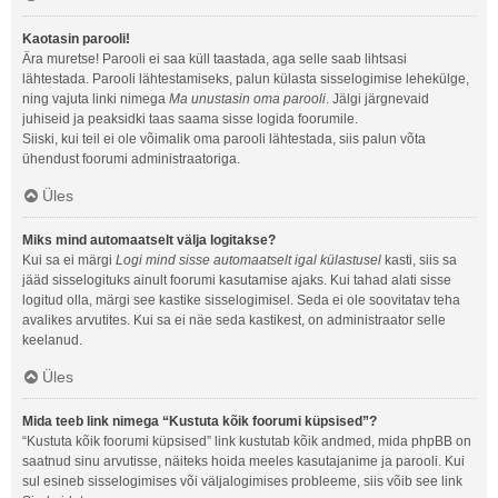
Kaotasin parooli!
Ära muretse! Parooli ei saa küll taastada, aga selle saab lihtsasi
lähtestada. Parooli lähtestamiseks, palun külasta sisselogimise lehekülge,
ning vajuta linki nimega
Ma unustasin oma parooli
. Jälgi järgnevaid
juhiseid ja peaksidki taas saama sisse logida foorumile.
Siiski, kui teil ei ole võimalik oma parooli lähtestada, siis palun võta
ühendust foorumi administraatoriga.
Üles
Miks mind automaatselt välja logitakse?
Kui sa ei märgi
Logi mind sisse automaatselt igal külastusel
kasti, siis sa
jääd sisselogituks ainult foorumi kasutamise ajaks. Kui tahad alati sisse
logitud olla, märgi see kastike sisselogimisel. Seda ei ole soovitatav teha
avalikes arvutites. Kui sa ei näe seda kastikest, on administraator selle
keelanud.
Üles
Mida teeb link nimega “Kustuta kõik foorumi küpsised”?
“Kustuta kõik foorumi küpsised” link kustutab kõik andmed, mida phpBB on
saatnud sinu arvutisse, näiteks hoida meeles kasutajanime ja parooli. Kui
sul esineb sisselogimises või väljalogimises probleeme, siis võib see link