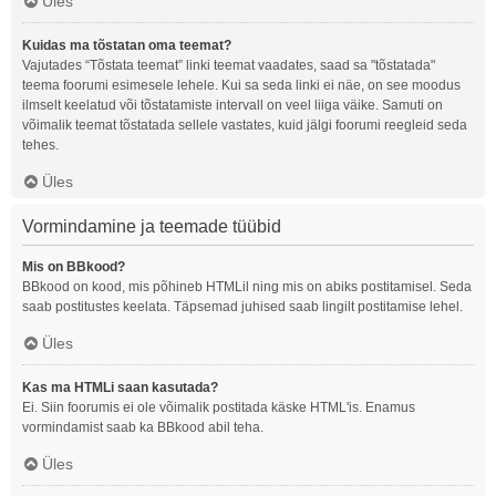
Üles
Kuidas ma tõstatan oma teemat?
Vajutades “Tõstata teemat” linki teemat vaadates, saad sa "tõstatada"
teema foorumi esimesele lehele. Kui sa seda linki ei näe, on see moodus
ilmselt keelatud või tõstatamiste intervall on veel liiga väike. Samuti on
võimalik teemat tõstatada sellele vastates, kuid jälgi foorumi reegleid seda
tehes.
Üles
Vormindamine ja teemade tüübid
Mis on BBkood?
BBkood on kood, mis põhineb HTMLil ning mis on abiks postitamisel. Seda
saab postitustes keelata. Täpsemad juhised saab lingilt postitamise lehel.
Üles
Kas ma HTMLi saan kasutada?
Ei. Siin foorumis ei ole võimalik postitada käske HTML'is. Enamus
vormindamist saab ka BBkood abil teha.
Üles