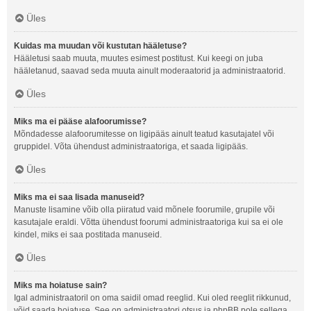
Üles
Kuidas ma muudan või kustutan hääletuse?
Hääletusi saab muuta, muutes esimest postitust. Kui keegi on juba
hääletanud, saavad seda muuta ainult moderaatorid ja administraatorid.
Üles
Miks ma ei pääse alafoorumisse?
Mõndadesse alafoorumitesse on ligipääs ainult teatud kasutajatel või
gruppidel. Võta ühendust administraatoriga, et saada ligipääs.
Üles
Miks ma ei saa lisada manuseid?
Manuste lisamine võib olla piiratud vaid mõnele foorumile, grupile või
kasutajale eraldi. Võtta ühendust foorumi administraatoriga kui sa ei ole
kindel, miks ei saa postitada manuseid.
Üles
Miks ma hoiatuse sain?
Igal administraatoril on oma saidil omad reeglid. Kui oled reeglit rikkunud,
võid saada hoiatuse. See on administraatori otsus ja phpBB pole sellega