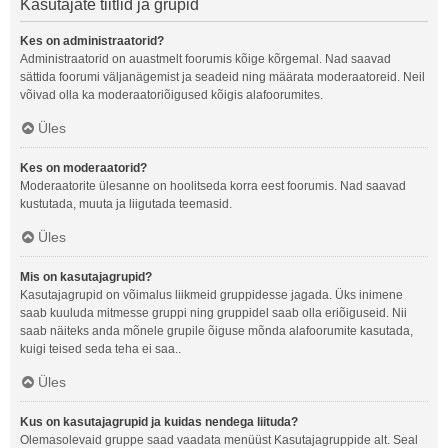
Kasutajate tiitlid ja grupid
Kes on administraatorid?
Administraatorid on auastmelt foorumis kõige kõrgemal. Nad saavad
sättida foorumi väljanägemist ja seadeid ning määrata moderaatoreid. Neil
võivad olla ka moderaatoriõigused kõigis alafoorumites.
Üles
Kes on moderaatorid?
Moderaatorite ülesanne on hoolitseda korra eest foorumis. Nad saavad
kustutada, muuta ja liigutada teemasid.
Üles
Mis on kasutajagrupid?
Kasutajagrupid on võimalus liikmeid gruppidesse jagada. Üks inimene
saab kuuluda mitmesse gruppi ning gruppidel saab olla eriõiguseid. Nii
saab näiteks anda mõnele grupile õiguse mõnda alafoorumite kasutada,
kuigi teised seda teha ei saa..
Üles
Kus on kasutajagrupid ja kuidas nendega liituda?
Olemasolevaid gruppe saad vaadata menüüst Kasutajagruppide alt. Seal