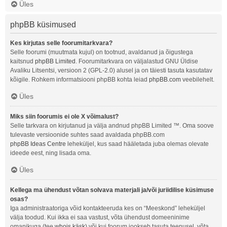
Üles
phpBB küsimused
Kes kirjutas selle foorumitarkvara?
Selle foorumi (muutmata kujul) on tootnud, avaldanud ja õigustega
kaitsnud
phpBB Limited
. Foorumitarkvara on väljalastud GNU Üldise
Avaliku Litsentsi, versioon 2 (GPL-2.0) alusel ja on täiesti tasuta kasutatav
kõigile. Rohkem informatsiooni phpBB kohta leiad
phpBB.com
veebilehelt.
Üles
Miks siin foorumis ei ole X võimalust?
Selle tarkvara on kirjutanud ja välja andnud phpBB Limited ™. Oma soove
tulevaste versioonide suhtes saad avaldada phpBB.com
phpBB Ideas Centre
leheküljel, kus saad hääletada juba olemas olevate
ideede eest, ning lisada oma.
Üles
Kellega ma ühendust võtan solvava materjali ja/või juriidilise küsimuse
osas?
Iga administraatoriga võid kontakteeruda kes on “Meeskond” leheküljel
välja toodud. Kui ikka ei saa vastust, võta ühendust domeeninime
omanikuga (tee
whois käsk
) või kui foorum jookseb tasuta teenusel, võta