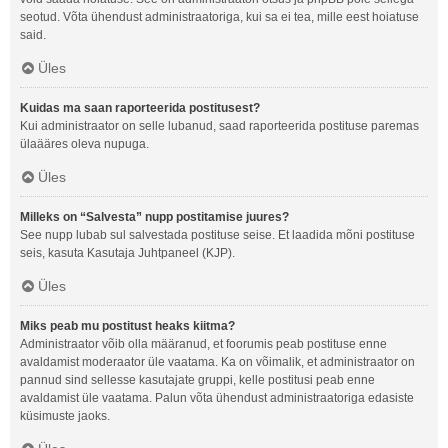
seotud. Võta ühendust administraatoriga, kui sa ei tea, mille eest hoiatuse
said.
Üles
Kuidas ma saan raporteerida postitusest?
Kui administraator on selle lubanud, saad raporteerida postituse paremas
ülaääres oleva nupuga.
Üles
Milleks on “Salvesta” nupp postitamise juures?
See nupp lubab sul salvestada postituse seise. Et laadida mõni postituse
seis, kasuta Kasutaja Juhtpaneel (KJP).
Üles
Miks peab mu postitust heaks kiitma?
Administraator võib olla määranud, et foorumis peab postituse enne
avaldamist moderaator üle vaatama. Ka on võimalik, et administraator on
pannud sind sellesse kasutajate gruppi, kelle postitusi peab enne
avaldamist üle vaatama. Palun võta ühendust administraatoriga edasiste
küsimuste jaoks.