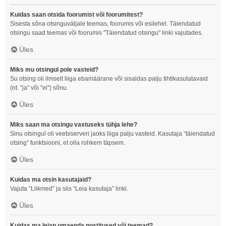
Kuidas saan otsida foorumist või foorumitest?
Sisesta sõna otsinguväljale teemas, foorumis või esilehel. Täiendatud
otsingu saad teemas või foorumis "Täiendatud otsingu" linki vajutades.
Üles
Miks mu otsingul pole vasteid?
Su otsing oli ilmselt liiga ebamäärane või sisaldas palju tihtikasutatavaid
(nt. "ja" või "ei") sõnu.
Üles
Miks saan ma otsingu vastuseks tühja lehe?
Sinu otsingul oli veebiserveri jaoks liiga palju vasteid. Kasutaja “täiendatud
otsing” funktsiooni, et olla rohkem täpsem.
Üles
Kuidas ma otsin kasutajaid?
Vajuta “Liikmed” ja siis “Leia kasutaja” linki.
Üles
Kuidas ma leian omaenda postitused või teemad?