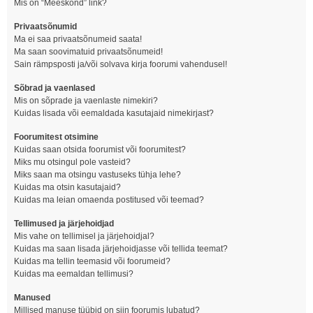
Mis on “Meeskond” link?
Privaatsõnumid
Ma ei saa privaatsõnumeid saata!
Ma saan soovimatuid privaatsõnumeid!
Sain rämpsposti ja/või solvava kirja foorumi vahendusel!
Sõbrad ja vaenlased
Mis on sõprade ja vaenlaste nimekiri?
Kuidas lisada või eemaldada kasutajaid nimekirjast?
Foorumitest otsimine
Kuidas saan otsida foorumist või foorumitest?
Miks mu otsingul pole vasteid?
Miks saan ma otsingu vastuseks tühja lehe?
Kuidas ma otsin kasutajaid?
Kuidas ma leian omaenda postitused või teemad?
Tellimused ja järjehoidjad
Mis vahe on tellimisel ja järjehoidjal?
Kuidas ma saan lisada järjehoidjasse või tellida teemat?
Kuidas ma tellin teemasid või foorumeid?
Kuidas ma eemaldan tellimusi?
Manused
Millised manuse tüübid on siin foorumis lubatud?