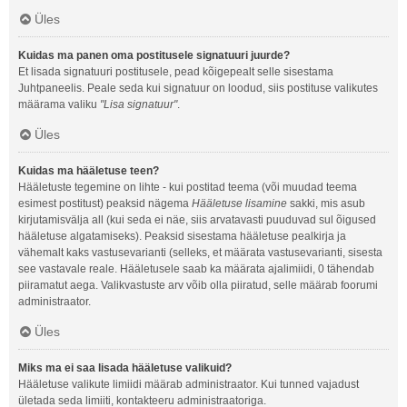
Üles
Kuidas ma panen oma postitusele signatuuri juurde?
Et lisada signatuuri postitusele, pead kõigepealt selle sisestama
Juhtpaneelis. Peale seda kui signatuur on loodud, siis postituse valikutes
määrama valiku
"Lisa signatuur"
.
Üles
Kuidas ma hääletuse teen?
Hääletuste tegemine on lihte - kui postitad teema (või muudad teema
esimest postitust) peaksid nägema
Hääletuse lisamine
sakki, mis asub
kirjutamisvälja all (kui seda ei näe, siis arvatavasti puuduvad sul õigused
hääletuse algatamiseks). Peaksid sisestama hääletuse pealkirja ja
vähemalt kaks vastusevarianti (selleks, et määrata vastusevarianti, sisesta
see vastavale reale. Hääletusele saab ka määrata ajalimiidi, 0 tähendab
piiramatut aega. Valikvastuste arv võib olla piiratud, selle määrab foorumi
administraator.
Üles
Miks ma ei saa lisada hääletuse valikuid?
Hääletuse valikute limiidi määrab administraator. Kui tunned vajadust
ületada seda limiiti, kontakteeru administraatoriga.