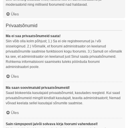
moderaatorid ning milliseid foorumeid nad haldavad.
Üles
Privaatsõnumid
Ma ei saa privaatsõnumeid saata!
Siin võib olla kolm põhjust; 1.) Sa ei ole registreerunud ja / või
sisseloginud. 2.) Võimalik, et foorumi administraator on keelanud
privaatsõnumite saatmise funktsiooni kogu foorumis. 3.) Samuti on võimalik
ka see, et administraator on keelanud just Sinul saata privaatsõnumeid.
Rohkema informatsiooni saamiseks tuleks pöörduda foorumi
administraatori poole.
Üles
Ma saan soovimatuid privaatsõnumeid!
Saad blokeerida kasutajaid privaatsõnumid, kasutades reegleid. Kui saad
privaatsõnumeid mingilt kindlalt kasutajalt, teavita administraatorit; Nemad
võivad keelata sellel kasutajal sõnumite saatmise.
Üles
Sain rämpsposti ja/või solvava kirja foorumi vahendusel!