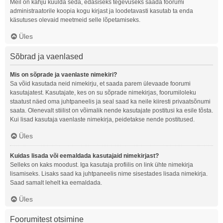
Meil on kahju kuulda seda, edasiseks tegevuseks saada foorumi
administraatorile koopia kogu kirjast ja loodetavasti kasutab ta enda
käsutuses olevaid meetmeid selle lõpetamiseks.
Üles
Sõbrad ja vaenlased
Mis on sõprade ja vaenlaste nimekiri?
Sa võid kasutada neid nimekirju, et saada parem ülevaade foorumi
kasutajatest. Kasutajate, kes on su sõprade nimekirjas, foorumiloleku
staatust näed oma juhtpaneelis ja seal saad ka neile kiiresti privaatsõnumi
saata. Olenevalt stiilist on võimalik nende kasutajate postitusi ka esile tõsta.
Kui lisad kasutaja vaenlaste nimekirja, peidetakse nende postitused.
Üles
Kuidas lisada või eemaldada kasutajaid nimekirjast?
Selleks on kaks moodust. Iga kasutaja profiilis on link ühte nimekirja
lisamiseks. Lisaks saad ka juhtpaneelis nime sisestades lisada nimekirja.
Saad samalt lehelt ka eemaldada.
Üles
Foorumitest otsimine