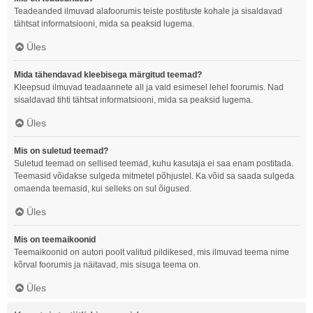
Teadeanded ilmuvad alafoorumis teiste postituste kohale ja sisaldavad
tähtsat informatsiooni, mida sa peaksid lugema.
Üles
Mida tähendavad kleebisega märgitud teemad?
Kleepsud ilmuvad teadaannete all ja vaid esimesel lehel foorumis. Nad
sisaldavad tihti tähtsat informatsiooni, mida sa peaksid lugema.
Üles
Mis on suletud teemad?
Suletud teemad on sellised teemad, kuhu kasutaja ei saa enam postitada.
Teemasid võidakse sulgeda mitmetel põhjustel. Ka võid sa saada sulgeda
omaenda teemasid, kui selleks on sul õigused.
Üles
Mis on teemaikoonid
Teemaikoonid on autori poolt valitud pildikesed, mis ilmuvad teema nime
kõrval foorumis ja näitavad, mis sisuga teema on.
Üles