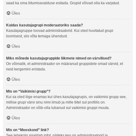
saad ka oma liitumisavalduse esitada. Grupid võivad olla ka varjatud.
Üles
Kuidas kasutajagrupi moderaatoriks saada?
Kasutajagruppe loovad administraatorid. Kui oled huvitatud grupi
loomisest, siis võta temaga ühendust.
Üles
Miks mõnede kasutajagruppide liikmete nimed on värvilised?
On võimalik, et administraator on määranud gruppidele omad värvid, et
neid kergemini eristada.
Üles
Mis on “Vaikimisi grupp”?
Kui sa oled liige enamas kui ühes kasutajagrupis, on vaikimisi grupp see,
millise grupi värvi sinu nimi ilmub ja mille tiitel sul profiilis on.
Administraator on võib-olla lubanud sul vaikimisi gruppi muuta.
Üles
Mis on “Meeskond” link?
See lehekülg sisaldab infot, näiteks kes on administraatorid ja