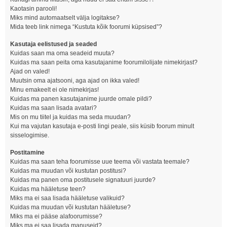
Kaotasin parooli!
Miks mind automaatselt välja logitakse?
Mida teeb link nimega “Kustuta kõik foorumi küpsised”?
Kasutaja eelistused ja seaded
Kuidas saan ma oma seadeid muuta?
Kuidas ma saan peita oma kasutajanime foorumilolijate nimekirjast?
Ajad on valed!
Muutsin oma ajatsooni, aga ajad on ikka valed!
Minu emakeelt ei ole nimekirjas!
Kuidas ma panen kasutajanime juurde omale pildi?
Kuidas ma saan lisada avatari?
Mis on mu tiitel ja kuidas ma seda muudan?
Kui ma vajutan kasutaja e-posti lingi peale, siis küsib foorum minult
sisselogimise.
Postitamine
Kuidas ma saan teha foorumisse uue teema või vastata teemale?
Kuidas ma muudan või kustutan postitusi?
Kuidas ma panen oma postitusele signatuuri juurde?
Kuidas ma hääletuse teen?
Miks ma ei saa lisada hääletuse valikuid?
Kuidas ma muudan või kustutan hääletuse?
Miks ma ei pääse alafoorumisse?
Miks ma ei saa lisada manuseid?